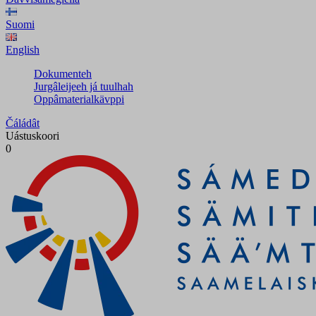
Suomi
English
Dokumenteh
Jurgâleijeeh já tuulhah
Oppâmaterialkävppi
Čáládât
Uástuskoori
0