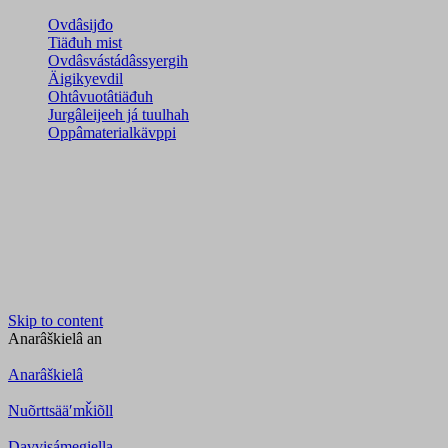
Ovdâsijđo
Tiäđuh mist
Ovdâsvástádâssyergih
Äigikyevdil
Ohtâvuotâtiäđuh
Jurgâleijeeh já tuulhah
Oppâmaterialkävppi
Skip to content
Anarâškielâ
an
Anarâškielâ
Nuõrttsääʹmǩiõll
Davvisámegiella