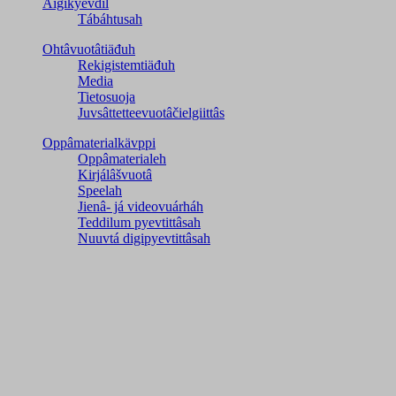
Äigikyevdil
Tábáhtusah
Ohtâvuotâtiäđuh
Rekigistemtiäđuh
Media
Tietosuoja
Juvsâttetteevuotâčielgiittâs
Oppâmaterialkävppi
Oppâmaterialeh
Kirjálâšvuotâ
Speelah
Jienâ- já videovuárháh
Teddilum pyevtittâsah
Nuuvtá digipyevtittâsah