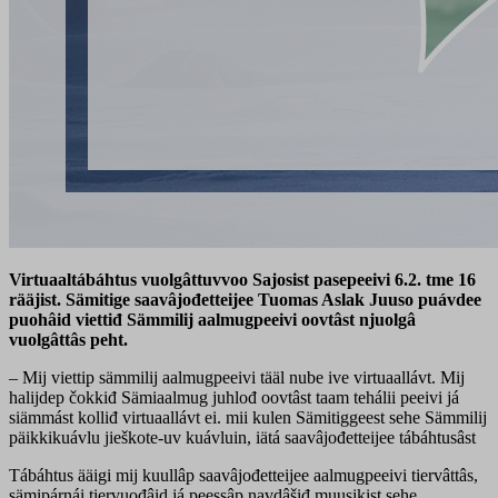
Virtuaaltábáhtus vuolgâttuvvoo Sajosist pasepeeivi 6.2. tme 16
rääjist. Sämitige saavâjođetteijee Tuomas Aslak Juuso puávdee
puohâid viettiđ Sämmilij aalmugpeeivi oovtâst njuolgâ
vuolgâttâs peht.
– Mij viettip sämmilij aalmugpeeivi tääl nube ive virtuaallávt. Mij
halijdep čokkiđ Sämiaalmug juhlođ oovtâst taam tehálii peeivi já
siämmást kolliđ virtuaallávt ei. mii kulen Sämitiggeest sehe Sämmilij
päikkikuávlu jieškote-uv kuávluin, iätá saavâjođetteijee tábáhtusâst
Tábáhtus ääigi mij kuullâp saavâjođetteijee aalmugpeeivi tiervâttâs,
sämipárnái tiervuođâid já peessâp navdâšiđ muusikist sehe