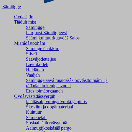
Sämitigge
Ovdâsijđo
Tiäđuh mist
Sämitigge
Pargoost Sämitiggeest
Säämi kulttuurkuávdáš Sajos
Miärádâstoohâm
Sämitige čuákkim
Stivrâ
Saavâjođetteijee
Lävdikodeh
Haldâttâh
Vaaljah
Sämitiggelaavâ miäldásâš oovtâsttoimâm- já
ráđádâllâmkenigâsvuotâ
Eres toimâorgaaneh
Ovdâsvástádâssyergih
Iäláttâsah, vuoigâdvuotâ já piirâs
Škovlim já oppâmateriaal
Kulttuur
Sämikielah
Sosiaal já tiervâsvuotâ
Aalmugijkoskâsâš pargo