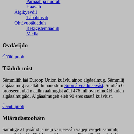
Párnááh já nuorah
Haavah
Äigikyevdil
Tábáhtusah
Ohtâvuotâtiäđuh
Rekigistemtiäđuh
Media
Ovdâsijđo
Čääiti puoh
Tiäđuh mist
Sämmiliih láá Euroop Union kuávlu áinoo algâaalmug. Sämmilij
algâaalmug-sajattâh lii nanodum
Suomâ vuáđulaavâst
. Suullân 6
prooseent ubâ maailm aalmugist ađai 476 miljovn olmožid kuleh
algâaalmugáid. Algâaalmugeh eleh 90 eres staatâ kuávlust.
Čääiti puoh
Miärádâstoohâm
Sämitige 21 jesânid já nelji värijeessân väljejuvvojeh sämmilij