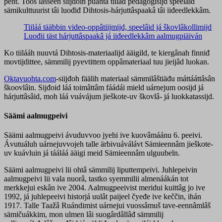
peht. Toos lasseen siijđoin puáhtá tiiláđ pedagogisijd speelâid
sämikulttuurist tâi luođiđ Dihtosis-hárjuttâspaakâ tâi iiđeedlekkâm.
Tiiláá tääbbin video-oppâtiijmijd, speelâid já škovlâkollimijd
Luođii täst hárjuttâspaakâ já iiđeedlekkâm aalmugpiäiván
Ko tiilááh nuuvtá Dihtosis-materiaalijd ääigild, te kiergânah finniđ
movtijdittee, sämmilij pyevtittem oppâmateriaal tuu jieijâd luokan.
Oktavuohta.com
-siijđoh fäälih materiaal sämmilâštiäđu máttááttâsân
škoovlâin. Sijđoid láá toimâttâm fáádái mield uárnejum oosijd já
hárjuttâsâid, moh láá vuávájum jieškote-uv škovlâ- já luokkatassijd.
Säämi aalmugpeivi
Säämi aalmugpeivi ávuduvvoo jyehi ive kuovâmáánu 6. peeivi.
Ávutuáluh uárnejuvvojeh talle ärbivuáválávt Sämieennâm jieškote-
uv kuávluin já tááláá ääigi meid Sämieennâm ulguubeln.
Säämi aalmugpeivi lii ohtâ sämmilij liputtempeivi. Juhlepeivin
aalmugpeivi lii vala nuorâ, tastko syemmilii almenáákán tot
merkkejui eskân ive 2004. Aalmugpeeivist meridui kuittâg jo ive
1992, já juhlepeeivi historjá uulât paijeel čyeđe ive keččin, ihán
1917. Talle Taažâ Ruándimist uárnejui vuossâmuš tave-eennâmlâš
sämičuákkim, mon ulmen lâi suogârdâllâđ sämmilij