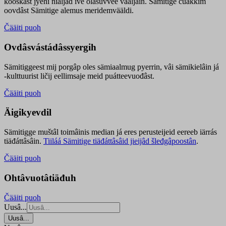
kooskâst jyehi niäljád ive olášuvvee vaaljâin. Sämitige čuákkim
oovdâst Sämitige alemus meridemvääldi.
Čääiti puoh
Ovdâsvástádâssyergih
Sämitiggeest mij porgâp oles sämiaalmug pyerrin, vâi sämikielâin já
-kulttuurist ličij eellimsaje meid puátteevuođâst.
Čääiti puoh
Äigikyevdil
Sämitigge muštâl toimâinis median já eres perusteijeid eereeb iärrás
tiäđáttâsâin.
Tiiláá Sämitige tiäđáttâsâid jieijâd šleđgâpoostân
.
Čääiti puoh
Ohtâvuotâtiäđuh
Čääiti puoh
Uusâ...
Uusâ...