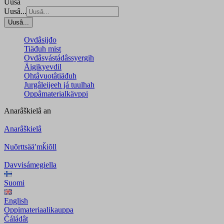
Uusâ
Uusâ...
Uusâ...
Ovdâsijđo
Tiäđuh mist
Ovdâsvástádâssyergih
Äigikyevdil
Ohtâvuotâtiäđuh
Jurgâleijeeh já tuulhah
Oppâmaterialkävppi
Anarâškielâ
an
Anarâškielâ
Nuõrttsääʹmǩiõll
Davvisámegiella
Suomi
English
Oppimateriaalikauppa
Čáládât