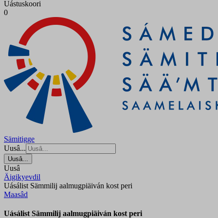
Uástuskoori
0
Sämitigge
Uusâ...
Uusâ...
Uusâ
Äigikyevdil
Uásálist Sämmilij aalmugpiäiván kost peri
Maasâd
Uásálist Sämmilij aalmugpiäiván kost peri