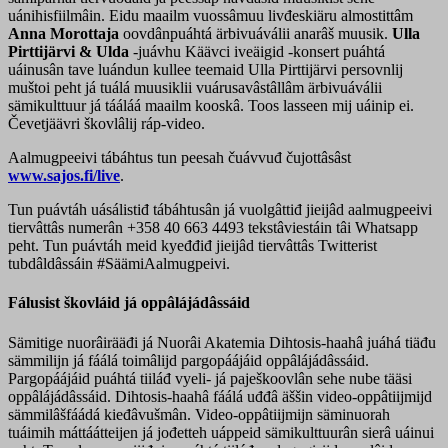
uánihisfiilmâin. Eidu maailm vuossâmuu livđeskiäru almostittâm
Anna Morottaja
oovdânpuáhtá ärbivuáválii anarâš muusik.
Ulla
Pirttijärvi & Ulda
-juávhu Käävci iveäigid -konsert puáhtá
uáinusân tave luándun kullee teemaid Ulla Pirttijärvi persovnlij
muštoi peht já tuálá muusiklii vuárusavâstâllâm ärbivuáválii
sämikulttuur já tááláá maailm kooskâ. Toos lasseen mij uáinip ei.
Čevetjäävri škovlâlij ráp-video.
Aalmugpeeivi tábáhtus tun peesah čuávvuđ čujottâsâst
www.sajos.fi/live
.
Tun puávtáh uásálistiđ tábáhtusân já vuolgâttiđ jieijâd aalmugpeeivi
tiervâttâs numerân +358 40 663 4493 tekstâviestáin tâi Whatsapp
peht. Tun puávtáh meid kyeđđiđ jieijâd tiervâttâs Twitterist
tubdâldâssáin #SäämiAalmugpeivi.
Fálusist škovláid já oppâlájádâssáid
Sämitige nuorâirääđi já Nuorâi Akatemia Dihtosis-haahâ juáhá tiäđu
sämmilijn já fáálá toimâlijd pargopáájáid oppâlájádâssáid.
Pargopáájáid puáhtá tiiláđ vyeli- já paješkoovlân sehe nube tääsi
oppâlájádâssáid. Dihtosis-haahâ fáálá uđđâ äššin video-oppâtiijmijd
sämmilâšfáádá kieđâvušmân. Video-oppâtiijmijn säminuorah
tuáimih máttáátteijen já jođetteh uáppeid sämikulttuurân sierâ uáinui