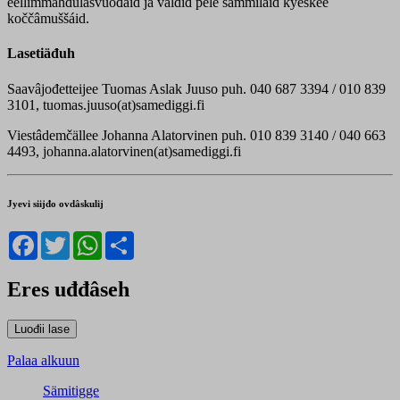
eellimmáhđulâšvuođâid já väldiđ pele sämmiláid kyeskee
koččâmuššáid.
Lasetiäđuh
Saavâjođetteijee Tuomas Aslak Juuso puh. 040 687 3394 / 010 839
3101, tuomas.juuso(at)samediggi.fi
Viestâdemčällee Johanna Alatorvinen puh. 010 839 3140 / 040 663
4493, johanna.alatorvinen(at)samediggi.fi
Jyevi siijđo ovdâskulij
Facebook
Twitter
WhatsApp
Share
Eres uđđâseh
Palaa alkuun
Sämitigge