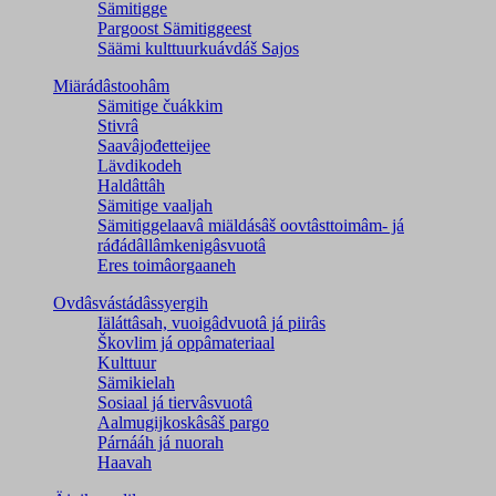
Sämitigge
Pargoost Sämitiggeest
Säämi kulttuurkuávdáš Sajos
Miärádâstoohâm
Sämitige čuákkim
Stivrâ
Saavâjođetteijee
Lävdikodeh
Haldâttâh
Sämitige vaaljah
Sämitiggelaavâ miäldásâš oovtâsttoimâm- já
ráđádâllâmkenigâsvuotâ
Eres toimâorgaaneh
Ovdâsvástádâssyergih
Iäláttâsah, vuoigâdvuotâ já piirâs
Škovlim já oppâmateriaal
Kulttuur
Sämikielah
Sosiaal já tiervâsvuotâ
Aalmugijkoskâsâš pargo
Párnááh já nuorah
Haavah