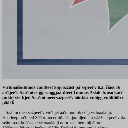
Virtuaalšõddmõš vuõltteet Sajoozzâst pâʹsspeeiʹv 6.2. čiâss 16
ääʹljeeʹl. Sääʹmteeʹǧǧ saaǥǥjååʹđteei Tuomas Aslak Juuso kåčč
pukid vieʹttjed Saaʹmi meersažpeeiʹv õõutâst vuõigg vuõlttõõzz
pääiʹǩ
.
– Saaʹmi meersažpeeiʹv vieʹttjet ååʹn nuuʹbb eeʹjj virtuaalânji.
Haaʹleep puʹhtted Sääʹm-meer õõutâst juuhljed tän vääžnai peeiʹv da
seämmast kuõʹssjed virtuaalânji odm. tääiʹben mij åʹrnn
Sääʹmteeʹǧǧest di jeeʹres sõõʹjin Saaʹmi dommvuuʹd, särnn