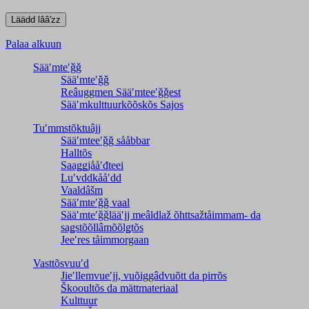
Palaa alkuun
Sääʹmteʹǧǧ
Sääʹmteʹǧǧ
Reâuggmen Sääʹmteeʹǧǧest
Sääʹmkulttuurkõõskõs Sajos
Tuʹmmstõktuâjj
Sääʹmteeʹǧǧ sååbbar
Halltõs
Saaǥǥjååʹđteei
Luʹvddkååʹdd
Vaaldâšm
Sääʹmteʹǧǧ vaal
Sääʹmteʹǧǧlääʹjj meâldlaž õhttsažtåimmam- da
saǥstõõllâmõõlǥtõs
Jeeʹres tåimmorgaan
Vasttõsvuuʹd
Jieʹllemvueʹjj, vuõiggâdvuõtt da pirrõs
Škooultõs da mättmateriaal
Kulttuur