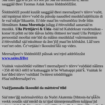
saaǥǥjååʹđteei Tuomas Aslak Juuso šõddmõõžžâst.
Šõddmõõžž poodd kuulât saaǥǥjååʹđteei meersažpeeiʹv tiõrvvʼvuõtt,
sääʹmpäärnai tiõrvvʼvuõđ da piâssâp naaudšed musikkčuäjtõõzzin di
še vuäʹniǩjieʹllikaartin. Eiʹdde maaiʹlm vuõssmõõzz livđe bliin
õlmstâttam
Anna Morottaja
juâigg äʹrbbvuõđlaž aanarsääʹm
musiikk.
Ulla Pirttijärvi & Ulda
-bääʹnd Kahdeksan vuodenaikaa -
konseʹrtt põhtt ouʹdde tââvas luõttu õhttneei teeʹmaid Ulla Pirttijärvi
persoonlaž mooštai mieʹldd da mâânn musiikklaž vuârrmainstem
äʹrbbvuõđlaž sääʹmkulttuur da ânnʼjõž maaiʹlm kõõskâst. Lââʹssen
vueiʹnet odm. Čeʹvetjääuʹr škooulniiʹǩǩi rap video.
Meersažpeeiʹv šõddmõõžž piâssak seuʹrrjed addrõõzzâst
www.sajos.fi/live
Vuäitak vuässõõttâd vuõltteeʹl meersažpeeiʹv tiõrvvʼvuõđääd nââmra
+358 40 663 4493 teʹksttsaaǥǥin leʹbe Whatsappi pääiʹǩ. Vuäitak še
kueʹđđed tiõrvvʼvuõđääd Twittrest tobddõõǥǥin
#SaaʹmiMeersažpeiʹvv.
Vuäǯǯamnalla škooulid da mättstroiʹttlid
Sääʹmteeʹǧǧ nuõrisuåvtõõzz da Nuõri Akatemia Dihtosis-haʹŋǩǩõs
veekk ooudâs sääʹmteâđ da taʹrjjad tåimmjemnallšem tuâjjpaaʹjid