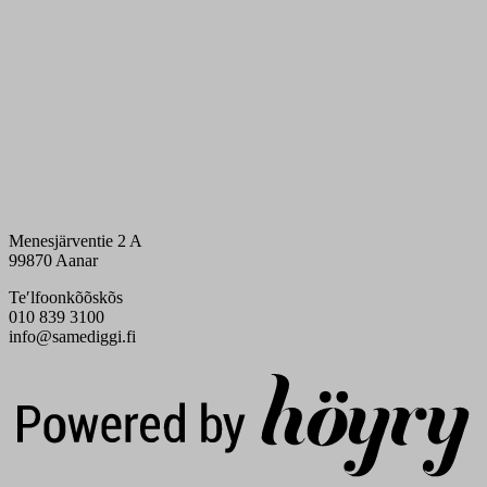
Menesjärventie 2 A
99870 Aanar
Teʹlfoonkõõskõs
010 839 3100
info@samediggi.fi
Digi- ja mainostoimisto Höyry Rovaniemi ja Oulu