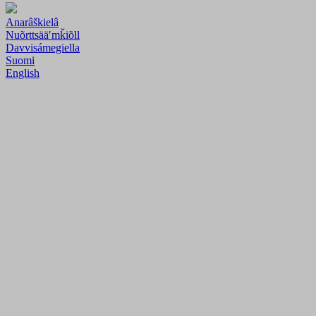
Anarâškielâ
Nuõrttsääʹmǩiõll
Davvisámegiella
Suomi
English