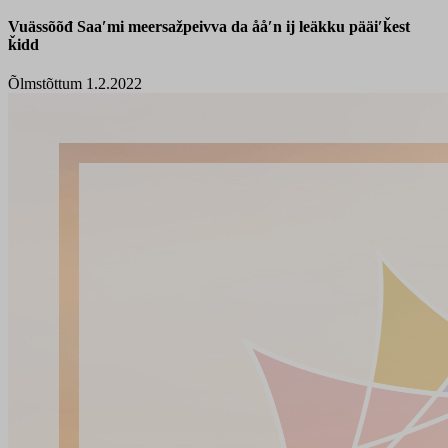
Vuässõõđ Saaʹmi meersažpeivva da ååʹn ij leäkku pääiʹǩest
ǩidd
Õlmstõttum 1.2.2022