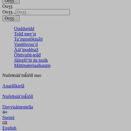
Ooʒʒ...
Ooʒʒ
Ooʒʒ...
Ooʒʒ...
Ouddseidd
Teâđ meeʹst
Tuʹmmstõktuâjj
Vasttõsvuuʹd
Ääiʹjpoddsaž
Õhttvuõtt-teâđ
Jåårǥlõʹtti da tuulk
Mättmateriaalkaupp
Nuõrttsääʹmǩiõll
nuo
Anarâškielâ
Nuõrttsääʹmǩiõll
Davvisámegiella
Suomi
English