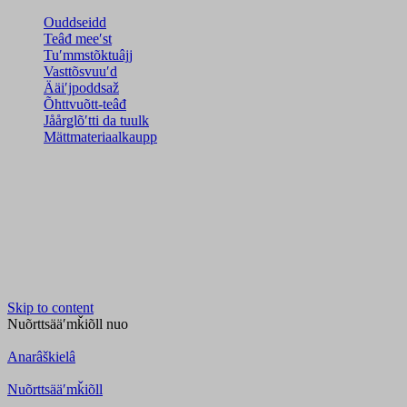
Ouddseidd
Teâđ meeʹst
Tuʹmmstõktuâjj
Vasttõsvuuʹd
Ääiʹjpoddsaž
Õhttvuõtt-teâđ
Jåårǥlõʹtti da tuulk
Mättmateriaalkaupp
Skip to content
Nuõrttsääʹmǩiõll
nuo
Anarâškielâ
Nuõrttsääʹmǩiõll