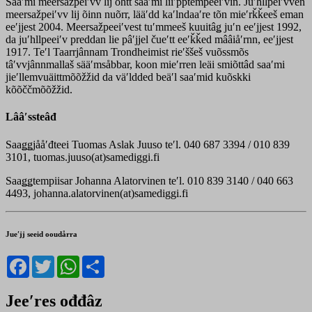
Saaʹmi meersažpeiʹvv lij õhtt saaʹmi liiʹpptempeeiʹvin. Juʹhllpeiʹvven
meersažpeiʹvv lij õinn nuõrr, lääʹdd kaʹlndaaʹre tõn mieʹrǩǩeeš eman
eeʹjjest 2004. Meersažpeeiʹvest tuʹmmeeš kuuitâǥ juʹn eeʹjjest 1992,
da juʹhllpeeiʹv preddan lie pâʹjjel čueʹtt eeʹǩǩed mââiåʹrnn, eeʹjjest
1917. Teʹl Taarrjânnam Trondheimist rieʹššeš vuõssmõs
tâʹvvjânnmallaš sääʹmsåbbar, koon mieʹrren leäi smiõttâd saaʹmi
jieʹllemvuäittmõõžžid da väʹldded beäʹl saaʹmid kuõskki
kõõččmõõžžid.
Lââʹssteâđ
Saaǥǥjååʹđteei Tuomas Aslak Juuso teʹl. 040 687 3394 / 010 839
3101, tuomas.juuso(at)samediggi.fi
Saaǥǥtempiisar Johanna Alatorvinen teʹl. 010 839 3140 / 040 663
4493, johanna.alatorvinen(at)samediggi.fi
Jueʹjj seeid ooudårra
Facebook
Twitter
WhatsApp
Share
Jeeʹres ođđâz