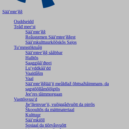
Sääʹmteʹǧǧ
Ouddseidd
Teâđ meeʹst
Sääʹmteʹǧǧ
Reâuggmen Sääʹmteeʹǧǧest
Sääʹmkulttuurkõõskõs Sajos
Tuʹmmstõktuâjj
Sääʹmteeʹǧǧ sååbbar
Halltõs
Saaǥǥjååʹđteei
Luʹvddkååʹdd
Vaaldâšm
Vaal
Sääʹmteʹǧǧlääʹjj meâldlaž õhttsažtåimmam- da
saǥstõõllâmõõlǥtõs
Jeeʹres tåimmorgaan
Vasttõsvuuʹd
Jieʹllemvueʹjj, vuõiggâdvuõtt da pirrõs
Škooultõs da mättmateriaal
Kulttuur
Sääʹmǩiõll
Sosiaal da tiõrvâsvuõtt