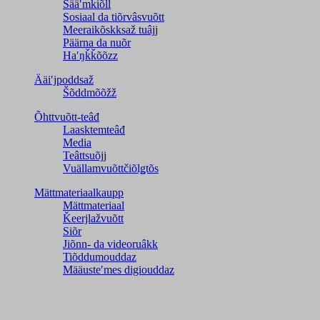
Sääʹmǩiõll
Sosiaal da tiõrvâsvuõtt
Meeraikõskksaž tuâjj
Päärna da nuõr
Haʹŋǩǩõõzz
Ääiʹjpoddsaž
Šõddmõõžž
Õhttvuõtt-teâđ
Laasktemteâđ
Media
Teâttsuõjj
Vuällamvuõttčiõlǥtõs
Mättmateriaalkaupp
Mättmateriaal
Ǩeerjlažvuõtt
Siõr
Jiõnn- da videoruâkk
Tiõddumouddaz
Määusteʹmes digiouddaz