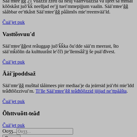
Sääʹmteeʹǧǧ 21 vuäzzliʹžžed da nellj väärrvuäzzla vaʹlljeet säʹmmlai
kõõskâst juõʹǩǩ neelljad eeʹjj tueiʹmmepijjum vaalin. Sääʹmteeʹǧǧ
sååbbar eeʹttkâstt Sääʹmteeʹǧǧ pââimõs mieʹrreemvääʹld.
Čuäʹjet puk
Vasttõsvuuʹd
Sääʹmteeʹǧǧest
reâuggap
juõʹǩǩka
õuʹdde
sääʹm meer
ast
, što
sääʹmǩiõlin da kulttuurâst leʹčči jieʹllemsââʹjj še puäʹđlvest.
Čuäʹjet puk
Ääiʹjpoddsaž
Sääʹmteʹǧǧ mušttal tååimees pirr mediaaʹje da jeärrsid jeäʹrbi mieʹldd
teâđtõõzzivuiʹm.
Tiʹlle Sääʹmteeʹǧǧ teâđtõõzzid jiijjad neʹttpååšta
.
Čuäʹjet puk
Õhttvuõtt-teâđ
Čuäʹjet puk
Ooʒʒ...