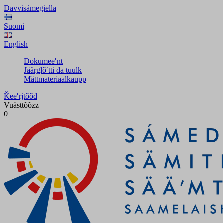
Davvisámegiella
Suomi
English
Dokumeeʹnt
Jåårǥlõʹtti da tuulk
Mättmateriaalkaupp
Ǩeeʹrjtõõđ
Vuästtõõzz
0