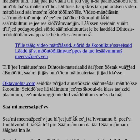
mättstroiʹttlid. Tuâjjpaaʹjid vuäitt tiʹllʼjed vueʹll-da pââibužškoouʹle di
nuuʹbb tääʹzz mättstroiʹttlid. Dihtosis-haʹŋǩǩõs taʹrjjad ođđsen video-
mättčiâssid sääʹmteeʹm ǩiõttʼtõõllmõʹšše. Video-mättčiâssin
sääʹmnuõr toiʹmmje uʹčteeʹlen jååʹđteeʹl škooulniiʹǩǩid
sääʹmkulttuuʹre jeeʹres ǩiõččâmvueʹjjin. Lââʹssen seeidain vuäitt
tiʹllʼjed pedagooglaž siõrid sääʹmkulttuurâst leʹbe laaddâd Dihtosis-
mõõntõõllâmvuäppaz leʹbe tueʹlesäävummuž.
Tiʹlle tääiǥ video-mättčiâssid, siõrid da škooulkueʹssreeisaid
Läädd täʹst mõõntõõllâmvueʹppes da tueʹlesäävummuš
meersažpeiʹvven
Tiʹllʼjeeʹl määusteʹmes Dihtosis-materiaalid ääiʹjben õõstak vuäǯǯad
älšmõõʹtti, saaʹmi jiijjâs puuʹtʼtem mättmateriaal jiijjad klaʹsse.
Oktavuohta.com
seiddõs taʹrjjad aunstõõzzid sääʹmteâđai mättʼtõʹsse
škooulin Seiddõʹsse liâ tååimtum jeeʹres škooul-da klass taaʹzzid
plaanuum, teeʹmmkruuggi mieʹldd vuâđđõttum vueʹss da tuâj
Saaʹmi meersažpeiʹvv
Saaʹmi meersažpeeiʹv juuʹhlʼjet juõʹǩǩ eeʹjj täʹlvvmannu 6. peeiʹv.
Juuʹhlvuõđid riâššât teʹl pirr Sääʹmjânnam da tääʹl Sääʹmjânnam
åålǥbeäʹlnn še.