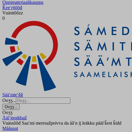
Oppimateriaalikauppa
Ǩeeʹrjtõõđ
Vuästtõõzz
0
Sääʹmteʹǧǧ
Ooʒʒ...
Ooʒʒ...
Ooʒʒ
Ääiʹjpoddsaž
Vuässõõđ Saaʹmi meersažpeivva da ååʹn ij leäkku pääiʹǩest ǩidd
Mååusat