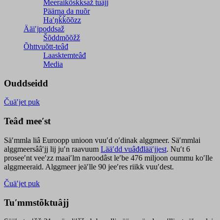
Meeraikõskksaž tuâjj
Päärna da nuõr
Haʹŋǩǩõõzz
Ääiʹjpoddsaž
Šõddmõõžž
Õhttvuõtt-teâđ
Laasktemteâđ
Media
Ouddseidd
Čuäʹjet puk
Teâđ meeʹst
Säʹmmla liâ Euroopp unioon vuuʹd oʹdinak alggmeer. Säʹmmlai
alggmeersââʹjj lij juʹn raavuum
Lääʹdd vuâđđlääʹjjest
. Nuʹt 6
proseeʹnt veeʹzz maaiʹlm naroodâst leʹbe 476 miljoon oummu koʹlle
alggmeeraid. Alggmeer jeäʹlle 90 jeeʹres riikk vuuʹdest.
Čuäʹjet puk
Tuʹmmstõktuâjj