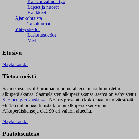
Kansainvälinen työ
Lapset ja nuoret
Hankkeet
Ajankohtaista
Tapahtumat
Yhteystiedot
Laskutustiedot
Media
Etusivu
Näytä kaikki
Tietoa meistä
Saamelaiset ovat Euroopan unionin alueen ainoa tunnustettu
alkuperäiskansa. Saamelaisten alkuperäiskansa-asema on vahvistettu
Suomen perustuslaissa
.
Noin 6 prosenttia koko maailman väestöstä
eli 476 miljoonaa ihmistä kuuluu alkuperäiskansoihin.
Alkuperäiskansoja elää 90 eri valtion alueella.
Näytä kaikki
Päätöksenteko