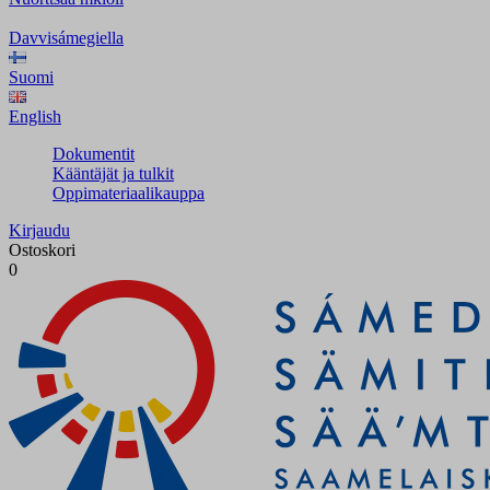
Davvisámegiella
Suomi
English
Dokumentit
Kääntäjät ja tulkit
Oppimateriaalikauppa
Kirjaudu
Ostoskori
0