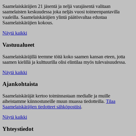
Saamelaiskäräjien 21 jäsentä ja neljä varajäsentä valitaan
saamelaisten keskuudessa joka neljäs vuosi toimeenpantavilla
vaaleilla. Saamelaiskäräjien ylintä päätösvaltaa edustaa
Saamelaiskäräjien kokous.
Näytä kaikki
Vastuualueet
Saamelaiskäräjillä t
eemme töitä koko saamen kansan eteen, jotta
saamen kielillä ja kulttuurilla olisi elintilaa myös tulevaisuudessa.
Näytä kaikki
Ajankohtaista
Saamelaiskäräjät kertoo toiminnastaan medialle ja muille
aiheistamme kiinnostuneille muun muassa tiedotteilla.
Tilaa
Saamelaiskäräjien tiedotteet sähköpostiisi
.
Näytä kaikki
Yhteystiedot