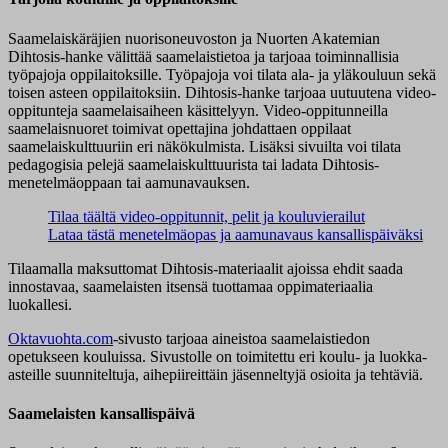
Saamelaiskäräjien nuorisoneuvoston ja Nuorten Akatemian
Dihtosis-hanke välittää saamelaistietoa ja tarjoaa toiminnallisia
työpajoja oppilaitoksille. Työpajoja voi tilata ala- ja yläkouluun sekä
toisen asteen oppilaitoksiin. Dihtosis-hanke tarjoaa uutuutena video-
oppitunteja saamelaisaiheen käsittelyyn. Video-oppitunneilla
saamelaisnuoret toimivat opettajina johdattaen oppilaat
saamelaiskulttuuriin eri näkökulmista. Lisäksi sivuilta voi tilata
pedagogisia pelejä saamelaiskulttuurista tai ladata Dihtosis-
menetelmäoppaan tai aamunavauksen.
Tilaa täältä video-oppitunnit, pelit ja kouluvierailut
Lataa tästä menetelmäopas ja aamunavaus kansallispäiväksi
Tilaamalla maksuttomat Dihtosis-materiaalit ajoissa ehdit saada
innostavaa, saamelaisten itsensä tuottamaa oppimateriaalia
luokallesi.
Oktavuohta.com
-sivusto tarjoaa aineistoa saamelaistiedon
opetukseen kouluissa. Sivustolle on toimitettu eri koulu- ja luokka-
asteille suunniteltuja, aihepiireittäin jäsenneltyjä osioita ja tehtäviä.
Saamelaisten kansallispäivä