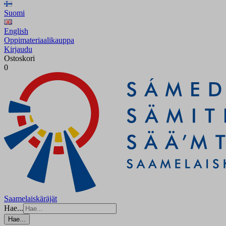
Suomi
English
Oppimateriaalikauppa
Kirjaudu
Ostoskori
0
Saamelaiskäräjät
Hae...
Hae...