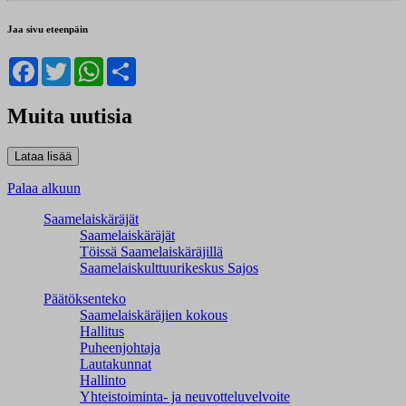
Jaa sivu eteenpäin
Facebook
Twitter
WhatsApp
Share
Muita uutisia
Palaa alkuun
Saamelaiskäräjät
Saamelaiskäräjät
Töissä Saamelaiskäräjillä
Saamelaiskulttuuri­keskus Sajos
Päätöksenteko
Saamelaiskäräjien kokous
Hallitus
Puheenjohtaja
Lautakunnat
Hallinto
Yhteistoiminta- ja neuvotteluvelvoite