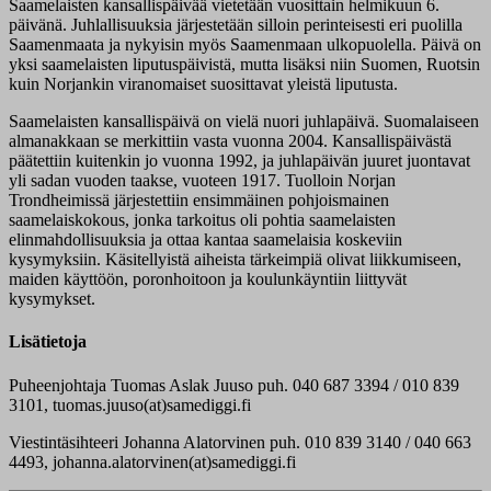
Saamelaisten kansallispäivää vietetään vuosittain helmikuun 6.
päivänä. Juhlallisuuksia järjestetään silloin perinteisesti eri puolilla
Saamenmaata ja nykyisin myös Saamenmaan ulkopuolella. Päivä on
yksi saamelaisten liputuspäivistä, mutta lisäksi niin Suomen, Ruotsin
kuin Norjankin viranomaiset suosittavat yleistä liputusta.
Saamelaisten kansallispäivä on vielä nuori juhlapäivä. Suomalaiseen
almanakkaan se merkittiin vasta vuonna 2004. Kansallispäivästä
päätettiin kuitenkin jo vuonna 1992, ja juhlapäivän juuret juontavat
yli sadan vuoden taakse, vuoteen 1917. Tuolloin Norjan
Trondheimissä järjestettiin ensimmäinen pohjoismainen
saamelaiskokous, jonka tarkoitus oli pohtia saamelaisten
elinmahdollisuuksia ja ottaa kantaa saamelaisia koskeviin
kysymyksiin. Käsitellyistä aiheista tärkeimpiä olivat liikkumiseen,
maiden käyttöön, poronhoitoon ja koulunkäyntiin liittyvät
kysymykset.
Lisätietoja
Puheenjohtaja Tuomas Aslak Juuso puh. 040 687 3394 / 010 839
3101, tuomas.juuso(at)samediggi.fi
Viestintäsihteeri Johanna Alatorvinen puh. 010 839 3140 / 040 663
4493, johanna.alatorvinen(at)samediggi.fi