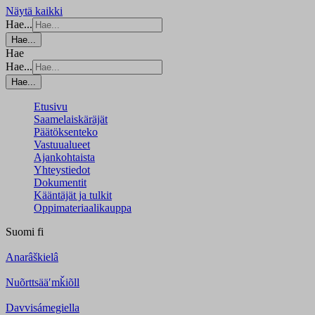
Näytä kaikki
Hae...
Hae...
Hae
Hae...
Hae...
Etusivu
Saamelaiskäräjät
Päätöksenteko
Vastuualueet
Ajankohtaista
Yhteystiedot
Dokumentit
Kääntäjät ja tulkit
Oppimateriaalikauppa
Suomi
fi
Anarâškielâ
Nuõrttsääʹmǩiõll
Davvisámegiella