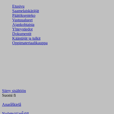
Etusivu
Saamelaiskäräjät
Päätöksenteko
Vastuualueet
Ajankohtaista
Yhteystiedot
Dokumentit
Kääntäjät ja tulkit
Oppimateriaalikauppa
Siirry sisältöön
Suomi
fi
Anarâškielâ
Nuõrttsääʹmǩiõll