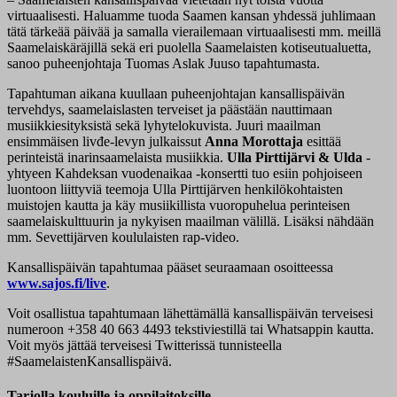
virtuaalisesti. Haluamme tuoda Saamen kansan yhdessä juhlimaan
tätä tärkeää päivää ja samalla vierailemaan virtuaalisesti mm. meillä
Saamelaiskäräjillä sekä eri puolella Saamelaisten kotiseutualuetta,
sanoo puheenjohtaja Tuomas Aslak Juuso tapahtumasta.
Tapahtuman aikana kuullaan puheenjohtajan kansallispäivän
tervehdys, saamelaislasten terveiset ja päästään nauttimaan
musiikkiesityksistä sekä lyhytelokuvista. Juuri maailman
ensimmäisen livđe-levyn julkaissut
Anna Morottaja
esittää
perinteistä inarinsaamelaista musiikkia.
Ulla Pirttijärvi & Ulda
-
yhtyeen Kahdeksan vuodenaikaa -konsertti tuo esiin pohjoiseen
luontoon liittyviä teemoja Ulla Pirttijärven henkilökohtaisten
muistojen kautta ja käy musiikillista vuoropuhelua perinteisen
saamelaiskulttuurin ja nykyisen maailman välillä. Lisäksi nähdään
mm. Sevettijärven koululaisten rap-video.
Kansallispäivän tapahtumaa pääset seuraamaan osoitteessa
www.sajos.fi/live
.
Voit osallistua tapahtumaan lähettämällä kansallispäivän terveisesi
numeroon +358 40 663 4493 tekstiviestillä tai Whatsappin kautta.
Voit myös jättää terveisesi Twitterissä tunnisteella
#SaamelaistenKansallispäivä.
Tarjolla kouluille ja oppilaitoksille