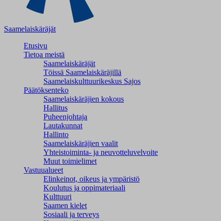
Saamelaiskäräjät
Etusivu
Tietoa meistä
Saamelaiskäräjät
Töissä Saamelaiskäräjillä
Saamelaiskulttuuri­keskus Sajos
Päätöksenteko
Saamelaiskäräjien kokous
Hallitus
Puheenjohtaja
Lautakunnat
Hallinto
Saamelaiskäräjien vaalit
Yhteistoiminta- ja neuvotteluvelvoite
Muut toimielimet
Vastuualueet
Elinkeinot, oikeus ja ympäristö
Koulutus ja oppimateriaali
Kulttuuri
Saamen kielet
Sosiaali ja terveys