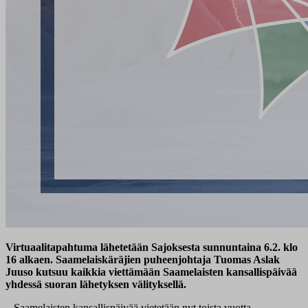
Virtuaalitapahtuma lähetetään Sajoksesta sunnuntaina 6.2. klo
16 alkaen. Saamelaiskäräjien puheenjohtaja Tuomas Aslak
Juuso kutsuu kaikkia viettämään Saamelaisten kansallispäivää
yhdessä suoran lähetyksen välityksellä.
– Saamelaisten kansallispäivää vietetään nyt toista vuotta