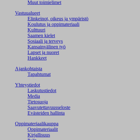
Muut toimielimet
Vastuualueet
Elinkeinot, oikeus ja ympäristö
Koulutus ja oppimateriaali
Kulttuuri
Saamen kielet
Sosiaali ja terveys
Kansainvälinen työ
Lapset ja nuoret
Hankkeet
Ajankohtaista
Tapahtumat
Yhteystiedot
Laskutustiedot
Media
Tietosuoja
Saavutettavuusseloste
Evästeiden hallinta
Oppimateriaalikauppa
Oppimateriaalit
Kirjallisuus