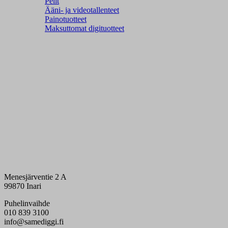
Pelit
Ääni- ja videotallenteet
Painotuotteet
Maksuttomat digituotteet
Menesjärventie 2 A
99870 Inari
Puhelinvaihde
010 839 3100
info@samediggi.fi