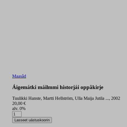
Maasâd
Áigemátki máilmmi historjái oppâkirje
Tuulikki Hanste, Martti Hellström, Ulla Maija Jutila ..., 2002
20,00
€
alv. 0%
Áigemátki
máilmmi
Lasseet uástuskoorin
historjái