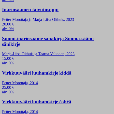
Inarinsaamen taivutusoppi
Petter Morottaja ja Marja-Liisa Olthuis, 2023
20,00
€
alv. 0%
Suomi-inarinsaame sanakirja Suomâ-säämi
sänikirje
Marja-Liisa Olthuis ja Taarna Valtonen, 2023
15,00
€
alv. 0%
Virkkuuvääri luuhamkirje kiđđâ
Petter Morottaja, 2014
25,00
€
alv. 0%
Virkkuuvääri luuhamkirje čohčâ
Petter Morottaja, 2014