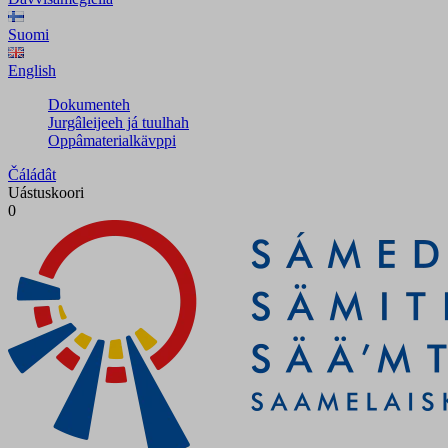
Suomi
English
Dokumenteh
Jurgâleijeeh já tuulhah
Oppâmaterialkävppi
Čáládât
Uástuskoori
0