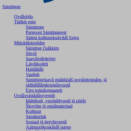
Sämitigge
Ovdâsijđo
Tiäđuh mist
Sämitigge
Pargoost Sämitiggeest
Säämi kulttuurkuávdáš Sajos
Miärádâstoohâm
Sämitige čuákkim
Stivrâ
Saavâjođetteijee
Lävdikodeh
Haldâttâh
Vaaljah
Sämitiggelaavâ miäldásâš oovtâsttoimâm- já
ráđádâllâmkenigâsvuotâ
Eres toimâorgaaneh
Ovdâsvástádâssyergih
Iäláttâsah, vuoigâdvuotâ já piirâs
Škovlim já oppâmateriaal
Kulttuur
Sämikielah
Sosiaal já tiervâsvuotâ
Aalmugijkoskâsâš pargo