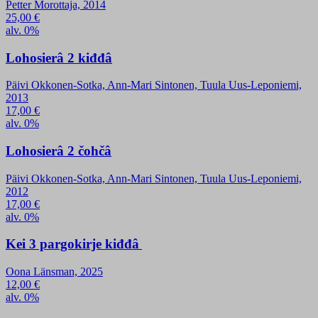
Petter Morottaja, 2014
25,00
€
alv. 0%
Lohosierâ 2 kiđđâ
Päivi Okkonen-Sotka, Ann-Mari Sintonen, Tuula Uus-Leponiemi,
2013
17,00
€
alv. 0%
Lohosierâ 2 čohčâ
Päivi Okkonen-Sotka, Ann-Mari Sintonen, Tuula Uus-Leponiemi,
2012
17,00
€
alv. 0%
Kei 3 pargokirje kiđđâ
Oona Länsman, 2025
12,00
€
alv. 0%