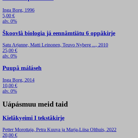
Inga Borg, 1996
5,00
€
alv. 0%
Škoovlâ biologia já eennâmtiätu 6 oppâkirje
Satu Arjanne, Matti Leinonen, Teuvo Nyberg ..., 2010
25,00
€
alv. 0%
Puupâ máláseh
Inga Borg, 2014
10,00
€
alv. 0%
Uápásmuu meid taid
Kielâkyeimi I tekstâkirje
Petter Morottaja, Petra Kuuva ja Marja-Liisa Olthuis, 2022
20,00
€