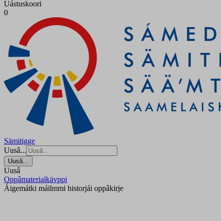
Uástuskoori
0
Sämitigge
Uusâ...
Uusâ...
Uusâ
Oppâmaterialkävppi
Áigemátki máilmmi historjái oppâkirje