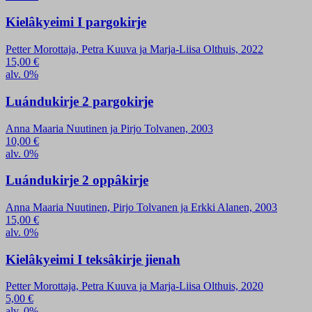
Kielâkyeimi I pargokirje
Petter Morottaja, Petra Kuuva ja Marja-Liisa Olthuis, 2022
15,00
€
alv. 0%
Luándukirje 2 pargokirje
Anna Maaria Nuutinen ja Pirjo Tolvanen, 2003
10,00
€
alv. 0%
Luándukirje 2 oppâkirje
Anna Maaria Nuutinen, Pirjo Tolvanen ja Erkki Alanen, 2003
15,00
€
alv. 0%
Kielâkyeimi I teksâkirje jienah
Petter Morottaja, Petra Kuuva ja Marja-Liisa Olthuis, 2020
5,00
€
alv. 0%