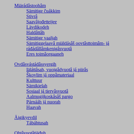
Miärádâstoohâm
Sämitige čuákkim
Stivrâ
Saavâjođetteijee
Lävdikodeh
Haldâttâh
Sämitige vaaljah
Sämitiggelaavâ miäldásâš oovtâsttoimâm- já
ráđádâllâmkenigâsvuotâ
Eres toimâorgaaneh
Ovdâsvástádâssyergih
Iäláttâsah, vuoigâdvuotâ já piirâs
Škovlim já oppâmateriaal
Kulttuur
Sämikielah
Sosiaal já tiervâsvuotâ
Aalmugijkoskâsâš pargo
Párnááh já nuorah
Haavah
Äigikyevdil
Tábáhtusah
Ohtâvuotâtiäđuh