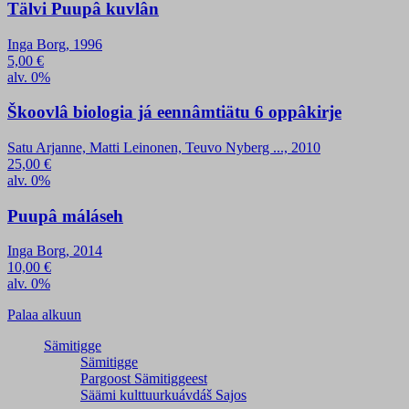
Tälvi Puupâ kuvlân
Inga Borg, 1996
5,00
€
alv. 0%
Škoovlâ biologia já eennâmtiätu 6 oppâkirje
Satu Arjanne, Matti Leinonen, Teuvo Nyberg ..., 2010
25,00
€
alv. 0%
Puupâ máláseh
Inga Borg, 2014
10,00
€
alv. 0%
Palaa alkuun
Sämitigge
Sämitigge
Pargoost Sämitiggeest
Säämi kulttuurkuávdáš Sajos