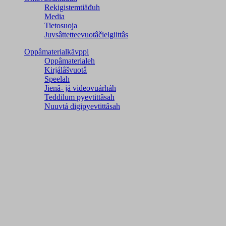
Rekigistemtiäđuh
Media
Tietosuoja
Juvsâttetteevuotâčielgiittâs
Oppâmaterialkävppi
Oppâmaterialeh
Kirjálâšvuotâ
Speelah
Jienâ- já videovuárháh
Teddilum pyevtittâsah
Nuuvtá digipyevtittâsah