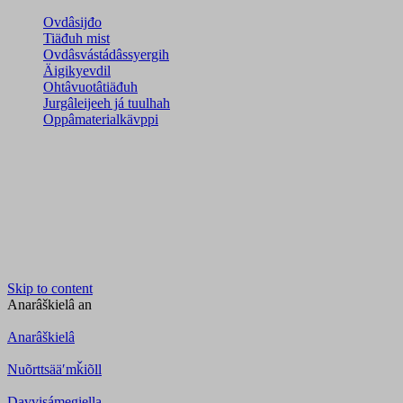
Ovdâsijđo
Tiäđuh mist
Ovdâsvástádâssyergih
Äigikyevdil
Ohtâvuotâtiäđuh
Jurgâleijeeh já tuulhah
Oppâmaterialkävppi
Skip to content
Anarâškielâ
an
Anarâškielâ
Nuõrttsääʹmǩiõll
Davvisámegiella