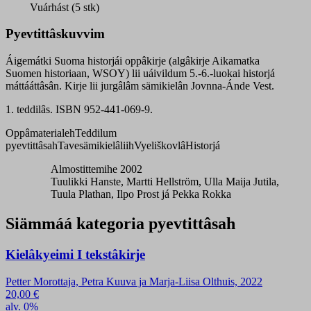
oppâkirje
Vuárhást (5 stk)
quantity
Pyevtittâskuvvim
Áigemátki Suoma historjái oppâkirje (algâkirje Aikamatka
Suomen historiaan, WSOY) lii uáivildum 5.-6.-luokai historjá
máttááttâsân. Kirje lii jurgâlâm sämikielân Jovnna-Ánde Vest.
1. teddilâs. ISBN 952-441-069-9.
Oppâmaterialeh
Teddilum
pyevtittâsah
Tavesämikielâliih
Vyeliškovlâ
Historjá
Almostittemihe 2002
Tuulikki Hanste, Martti Hellström, Ulla Maija Jutila,
Tuula Plathan, Ilpo Prost já Pekka Rokka
Siämmáá kategoria pyevtittâsah
Kielâkyeimi I tekstâkirje
Petter Morottaja, Petra Kuuva ja Marja-Liisa Olthuis, 2022
20,00
€
alv. 0%