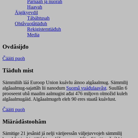
Párnááh já nuorah
Haavah
Äigikyevdil
Tábáhtusah
Ohtâvuotâtiäđuh
Rekigistemtiäđuh
Media
Ovdâsijđo
Čääiti puoh
Tiäđuh mist
Sämmiliih láá Euroop Union kuávlu áinoo algâaalmug. Sämmilij
algâaalmug-sajattâh lii nanodum
Suomâ vuáđulaavâst
. Suullân 6
prooseent ubâ maailm aalmugist ađai 476 miljovn olmožid kuleh
algâaalmugáid. Algâaalmugeh eleh 90 eres staatâ kuávlust.
Čääiti puoh
Miärádâstoohâm
Sämitige 21 jesânid já nelji värijeessân väljejuvvojeh sämmilij