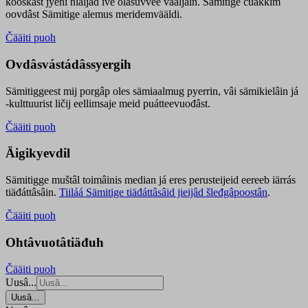
kooskâst jyehi niäljád ive olášuvvee vaaljâin. Sämitige čuákkim
oovdâst Sämitige alemus meridemvääldi.
Čääiti puoh
Ovdâsvástádâssyergih
Sämitiggeest mij porgâp oles sämiaalmug pyerrin, vâi sämikielâin já
-kulttuurist ličij eellimsaje meid puátteevuođâst.
Čääiti puoh
Äigikyevdil
Sämitigge muštâl toimâinis median já eres perusteijeid eereeb iärrás
tiäđáttâsâin.
Tiiláá Sämitige tiäđáttâsâid jieijâd šleđgâpoostân
.
Čääiti puoh
Ohtâvuotâtiäđuh
Čääiti puoh
Uusâ...
Uusâ...