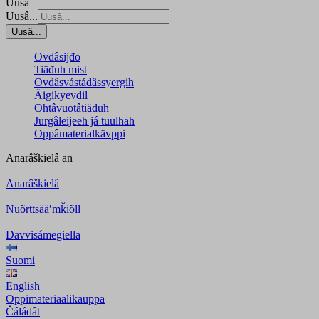
Uusâ
Uusâ...
Uusâ...
Ovdâsijđo
Tiäđuh mist
Ovdâsvástádâssyergih
Äigikyevdil
Ohtâvuotâtiäđuh
Jurgâleijeeh já tuulhah
Oppâmaterialkävppi
Anarâškielâ
an
Anarâškielâ
Nuõrttsääʹmǩiõll
Davvisámegiella
Suomi
English
Oppimateriaalikauppa
Čáládât