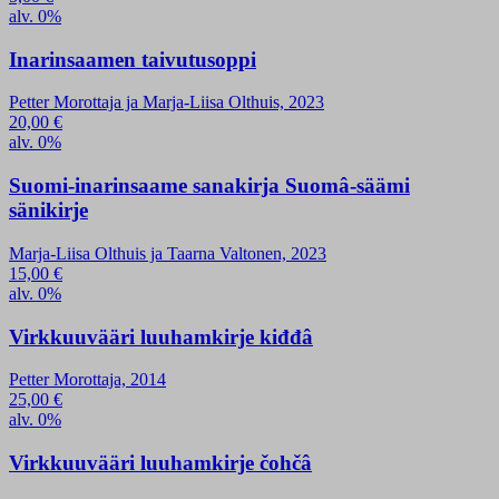
alv. 0%
Inarinsaamen taivutusoppi
Petter Morottaja ja Marja-Liisa Olthuis, 2023
20,00
€
alv. 0%
Suomi-inarinsaame sanakirja Suomâ-säämi
sänikirje
Marja-Liisa Olthuis ja Taarna Valtonen, 2023
15,00
€
alv. 0%
Virkkuuvääri luuhamkirje kiđđâ
Petter Morottaja, 2014
25,00
€
alv. 0%
Virkkuuvääri luuhamkirje čohčâ