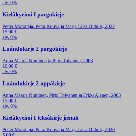
alv. 0%
Kielâkyeimi I pargokirje
Petter Morottaja, Petra Kuuva ja Marja-Liisa Olthuis, 2022
15,00
€
alv. 0%
Luándukirje 2 pargokirje
Anna Maaria Nuutinen ja Pirjo Tolvanen, 2003
10,00
€
alv. 0%
Luándukirje 2 oppâkirje
Anna Maaria Nuutinen, Pirjo Tolvanen ja Erkki Alanen, 2003
15,00
€
alv. 0%
Kielâkyeimi I teksâkirje jienah
Petter Morottaja, Petra Kuuva ja Marja-Liisa Olthuis, 2020
5,00
€