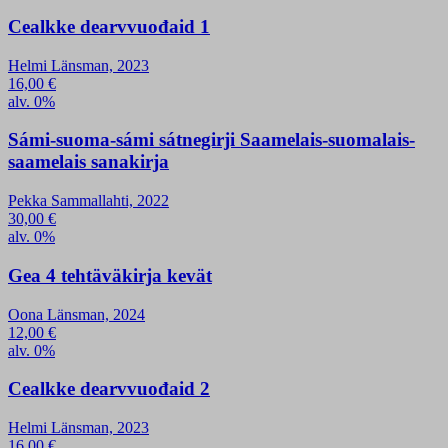
Cealkke dearvvuođaid 1
Helmi Länsman, 2023
16,00
€
alv. 0%
Sámi-suoma-sámi sátnegirji Saamelais-suomalais-
saamelais sanakirja
Pekka Sammallahti, 2022
30,00
€
alv. 0%
Gea 4 tehtäväkirja kevät
Oona Länsman, 2024
12,00
€
alv. 0%
Cealkke dearvvuođaid 2
Helmi Länsman, 2023
16,00
€