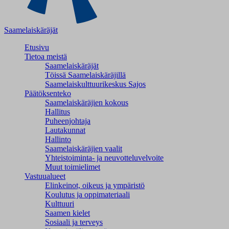
Saamelaiskäräjät
Etusivu
Tietoa meistä
Saamelaiskäräjät
Töissä Saamelaiskäräjillä
Saamelaiskulttuuri­keskus Sajos
Päätöksenteko
Saamelaiskäräjien kokous
Hallitus
Puheenjohtaja
Lautakunnat
Hallinto
Saamelaiskäräjien vaalit
Yhteistoiminta- ja neuvotteluvelvoite
Muut toimielimet
Vastuualueet
Elinkeinot, oikeus ja ympäristö
Koulutus ja oppimateriaali
Kulttuuri
Saamen kielet
Sosiaali ja terveys