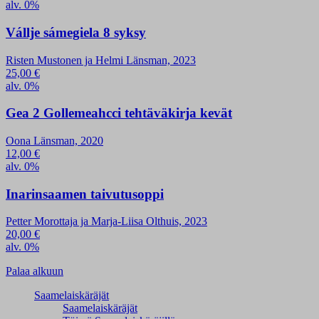
alv. 0%
Vállje sámegiela 8 syksy
Risten Mustonen ja Helmi Länsman, 2023
25,00
€
alv. 0%
Gea 2 Gollemeahcci tehtäväkirja kevät
Oona Länsman, 2020
12,00
€
alv. 0%
Inarinsaamen taivutusoppi
Petter Morottaja ja Marja-Liisa Olthuis, 2023
20,00
€
alv. 0%
Palaa alkuun
Saamelaiskäräjät
Saamelaiskäräjät