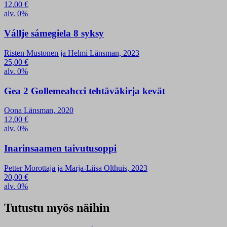
12,00
€
alv. 0%
Vállje sámegiela 8 syksy
Risten Mustonen ja Helmi Länsman, 2023
25,00
€
alv. 0%
Gea 2 Gollemeahcci tehtäväkirja kevät
Oona Länsman, 2020
12,00
€
alv. 0%
Inarinsaamen taivutusoppi
Petter Morottaja ja Marja-Liisa Olthuis, 2023
20,00
€
alv. 0%
Tutustu myös näihin