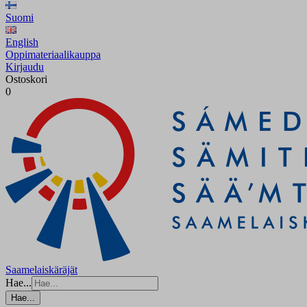
Suomi
English
Oppimateriaalikauppa
Kirjaudu
Ostoskori
0
Saamelaiskäräjät
Hae...
Hae...