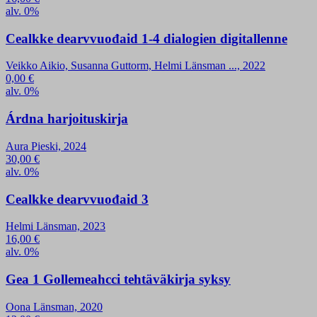
alv. 0%
Cealkke dearvvuođaid 1-4 dialogien digitallenne
Veikko Aikio, Susanna Guttorm, Helmi Länsman ..., 2022
0,00
€
alv. 0%
Árdna harjoituskirja
Aura Pieski, 2024
30,00
€
alv. 0%
Cealkke dearvvuođaid 3
Helmi Länsman, 2023
16,00
€
alv. 0%
Gea 1 Gollemeahcci tehtäväkirja syksy
Oona Länsman, 2020