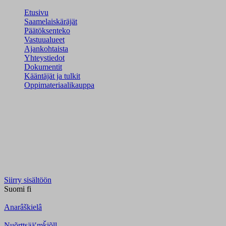
Etusivu
Saamelaiskäräjät
Päätöksenteko
Vastuualueet
Ajankohtaista
Yhteystiedot
Dokumentit
Kääntäjät ja tulkit
Oppimateriaalikauppa
Siirry sisältöön
Suomi
fi
Anarâškielâ
Nuõrttsääʹmǩiõll