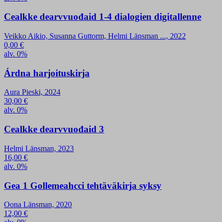
Cealkke dearvvuođaid 1-4 dialogien digitallenne
Veikko Aikio, Susanna Guttorm, Helmi Länsman ..., 2022
0,00
€
alv. 0%
Árdna harjoituskirja
Aura Pieski, 2024
30,00
€
alv. 0%
Cealkke dearvvuođaid 3
Helmi Länsman, 2023
16,00
€
alv. 0%
Gea 1 Gollemeahcci tehtäväkirja syksy
Oona Länsman, 2020
12,00
€