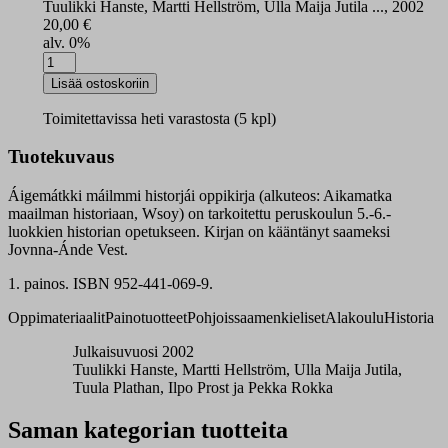
Tuulikki Hanste, Martti Hellström, Ulla Maija Jutila ..., 2002
20,00
€
alv. 0%
Áigemátkki
máilmmi
Lisää ostoskoriin
historjái
oppikirja
Toimitettavissa heti varastosta (5 kpl)
määrä
Tuotekuvaus
Áigemátkki máilmmi historjái oppikirja (alkuteos: Aikamatka
maailman historiaan, Wsoy) on tarkoitettu peruskoulun 5.-6.-
luokkien historian opetukseen. Kirjan on kääntänyt saameksi
Jovnna-Ánde Vest.
1. painos. ISBN 952-441-069-9.
Oppimateriaalit
Painotuotteet
Pohjoissaamenkieliset
Alakoulu
Historia
Julkaisuvuosi 2002
Tuulikki Hanste, Martti Hellström, Ulla Maija Jutila,
Tuula Plathan, Ilpo Prost ja Pekka Rokka
Saman kategorian tuotteita