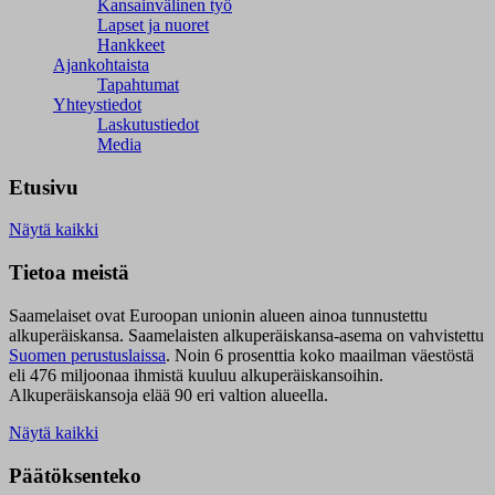
Kansainvälinen työ
Lapset ja nuoret
Hankkeet
Ajankohtaista
Tapahtumat
Yhteystiedot
Laskutustiedot
Media
Etusivu
Näytä kaikki
Tietoa meistä
Saamelaiset ovat Euroopan unionin alueen ainoa tunnustettu
alkuperäiskansa. Saamelaisten alkuperäiskansa-asema on vahvistettu
Suomen perustuslaissa
.
Noin 6 prosenttia koko maailman väestöstä
eli 476 miljoonaa ihmistä kuuluu alkuperäiskansoihin.
Alkuperäiskansoja elää 90 eri valtion alueella.
Näytä kaikki
Päätöksenteko