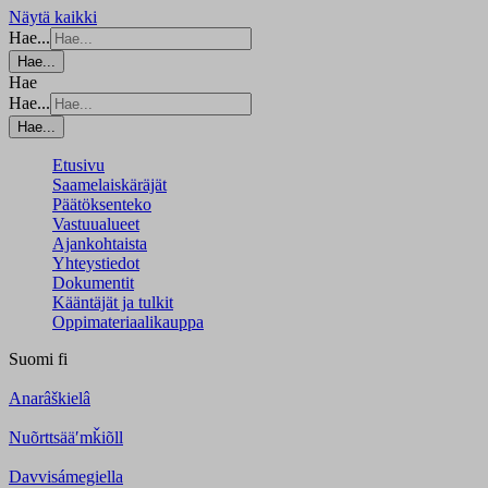
Näytä kaikki
Hae...
Hae...
Hae
Hae...
Hae...
Etusivu
Saamelaiskäräjät
Päätöksenteko
Vastuualueet
Ajankohtaista
Yhteystiedot
Dokumentit
Kääntäjät ja tulkit
Oppimateriaalikauppa
Suomi
fi
Anarâškielâ
Nuõrttsääʹmǩiõll
Davvisámegiella