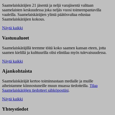
Saamelaiskäräjien 21 jäsentä ja neljä varajäsentä valitaan
saamelaisten keskuudessa joka neljäs vuosi toimeenpantavilla
vaaleilla. Saamelaiskäräjien ylintä päätösvaltaa edustaa
Saamelaiskäräjien kokous.
Näytä kaikki
Vastuualueet
Saamelaiskäräjillä t
eemme töitä koko saamen kansan eteen, jotta
saamen kielillä ja kulttuurilla olisi elintilaa myös tulevaisuudessa.
Näytä kaikki
Ajankohtaista
Saamelaiskäräjät kertoo toiminnastaan medialle ja muille
aiheistamme kiinnostuneille muun muassa tiedotteilla.
Tilaa
Saamelaiskäräjien tiedotteet sähköpostiisi
.
Näytä kaikki
Yhteystiedot