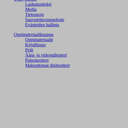
Laskutustiedot
Media
Tietosuoja
Saavutettavuusseloste
Evästeiden hallinta
Oppimateriaalikauppa
Oppimateriaalit
Kirjallisuus
Pelit
Ääni- ja videotallenteet
Painotuotteet
Maksuttomat digituotteet