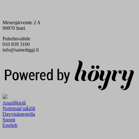
Menesjärventie 2 A
99870 Inari
Puhelinvaihde
010 839 3100
info@samediggi.fi
Digi- ja mainostoimisto Höyry Rovaniemi ja Oulu
Anarâškielâ
Nuõrttsääʹmǩiõll
Davvisámegiella
Suomi
English