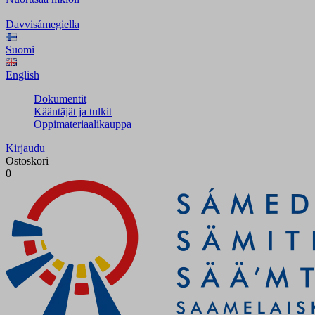
Davvisámegiella
Suomi
English
Dokumentit
Kääntäjät ja tulkit
Oppimateriaalikauppa
Kirjaudu
Ostoskori
0