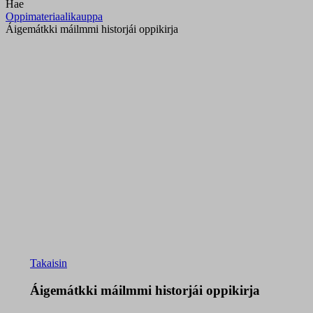
Hae
Oppimateriaalikauppa
Áigemátkki máilmmi historjái oppikirja
Takaisin
Áigemátkki máilmmi historjái oppikirja