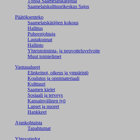
Töissä Saamelaiskäräjillä
Saamelaiskulttuuri­keskus Sajos
Päätöksenteko
Saamelaiskäräjien kokous
Hallitus
Puheenjohtaja
Lautakunnat
Hallinto
Yhteistoiminta- ja neuvotteluvelvoite
Muut toimielimet
Vastuualueet
Elinkeinot, oikeus ja ympäristö
Koulutus ja oppimateriaali
Kulttuuri
Saamen kielet
Sosiaali ja terveys
Kansainvälinen työ
Lapset ja nuoret
Hankkeet
Ajankohtaista
Tapahtumat
Yhteystiedot