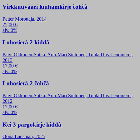
Virkkuuvääri luuhamkirje čohčâ
Petter Morottaja, 2014
25,00
€
alv. 0%
Lohosierâ 2 kiđđâ
Päivi Okkonen-Sotka, Ann-Mari Sintonen, Tuula Uus-Leponiemi,
2013
17,00
€
alv. 0%
Lohosierâ 2 čohčâ
Päivi Okkonen-Sotka, Ann-Mari Sintonen, Tuula Uus-Leponiemi,
2012
17,00
€
alv. 0%
Kei 3 pargokirje kiđđâ
Oona Länsman, 2025