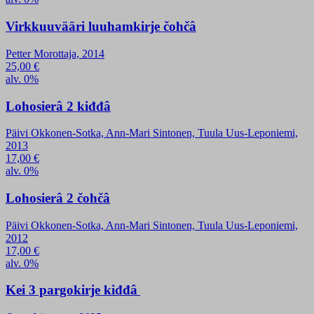
Virkkuuvääri luuhamkirje čohčâ
Petter Morottaja, 2014
25,00
€
alv. 0%
Lohosierâ 2 kiđđâ
Päivi Okkonen-Sotka, Ann-Mari Sintonen, Tuula Uus-Leponiemi,
2013
17,00
€
alv. 0%
Lohosierâ 2 čohčâ
Päivi Okkonen-Sotka, Ann-Mari Sintonen, Tuula Uus-Leponiemi,
2012
17,00
€
alv. 0%
Kei 3 pargokirje kiđđâ