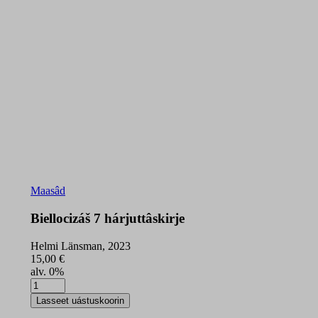
Maasâd
Biellocizáš 7 hárjuttâskirje
Helmi Länsman, 2023
15,00
€
alv. 0%
Biellocizáš
7
Lasseet uástuskoorin
hárjuttâskirje