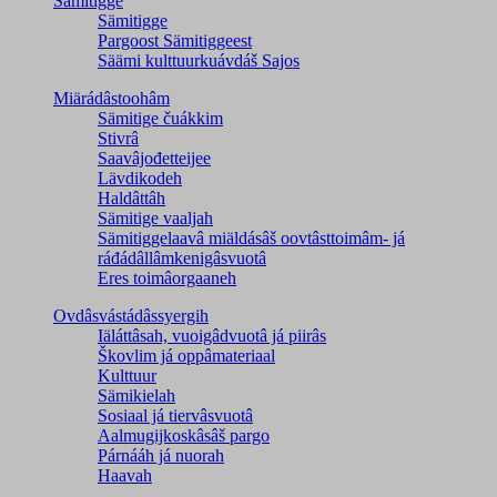
Sämitigge
Sämitigge
Pargoost Sämitiggeest
Säämi kulttuurkuávdáš Sajos
Miärádâstoohâm
Sämitige čuákkim
Stivrâ
Saavâjođetteijee
Lävdikodeh
Haldâttâh
Sämitige vaaljah
Sämitiggelaavâ miäldásâš oovtâsttoimâm- já
ráđádâllâmkenigâsvuotâ
Eres toimâorgaaneh
Ovdâsvástádâssyergih
Iäláttâsah, vuoigâdvuotâ já piirâs
Škovlim já oppâmateriaal
Kulttuur
Sämikielah
Sosiaal já tiervâsvuotâ
Aalmugijkoskâsâš pargo
Párnááh já nuorah
Haavah