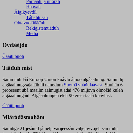
Párnááh já nuorah
Haavah
Äigikyevdil
Tábáhtusah
Ohtâvuotâtiäđuh
Rekigistemtiäđuh
Media
Ovdâsijđo
Čääiti puoh
Tiäđuh mist
Sämmiliih láá Euroop Union kuávlu áinoo algâaalmug. Sämmilij
algâaalmug-sajattâh lii nanodum
Suomâ vuáđulaavâst
. Suullân 6
prooseent ubâ maailm aalmugist ađai 476 miljovn olmožid kuleh
algâaalmugáid. Algâaalmugeh eleh 90 eres staatâ kuávlust.
Čääiti puoh
Miärádâstoohâm
Sämitige 21 jesânid já nelji värijeessân väljejuvvojeh sämmilij