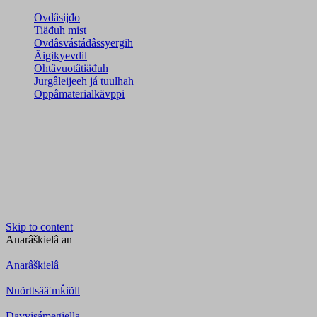
Ovdâsijđo
Tiäđuh mist
Ovdâsvástádâssyergih
Äigikyevdil
Ohtâvuotâtiäđuh
Jurgâleijeeh já tuulhah
Oppâmaterialkävppi
Skip to content
Anarâškielâ
an
Anarâškielâ
Nuõrttsääʹmǩiõll
Davvisámegiella