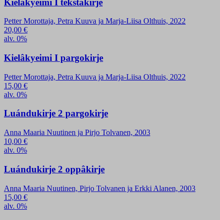
Kielâkyeimi I tekstâkirje
Petter Morottaja, Petra Kuuva ja Marja-Liisa Olthuis, 2022
20,00
€
alv. 0%
Kielâkyeimi I pargokirje
Petter Morottaja, Petra Kuuva ja Marja-Liisa Olthuis, 2022
15,00
€
alv. 0%
Luándukirje 2 pargokirje
Anna Maaria Nuutinen ja Pirjo Tolvanen, 2003
10,00
€
alv. 0%
Luándukirje 2 oppâkirje
Anna Maaria Nuutinen, Pirjo Tolvanen ja Erkki Alanen, 2003
15,00
€
alv. 0%