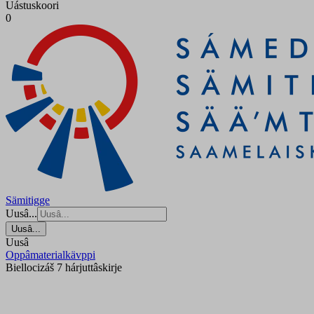
Uástuskoori
0
Sämitigge
Uusâ...
Uusâ...
Uusâ
Oppâmaterialkävppi
Biellocizáš 7 hárjuttâskirje