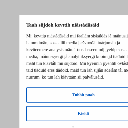
Taah siijđoh kevttih niästádâsâid
Mij kevttip niästádâsâid mii faallâm siskáldâs já máinusij
hammiimân, sosiaallii media jiešvuođâi tuárjumân já
kevtteemere analysistmân. Toos lasseen mij jyehip sosiaal
media, máinussyergi já analytiiksyergi kuoimijd tiäđuid t
maht tun kiävtáh mii siijđoid. Mii kyeimih pyehtih ovtâsti
taid tiäđuid eres tiäđoid, maid tun lah sijjân adelâm tâi m
nurrum, ko tun lah kiävttám sii palvâlusâid.
Tuhhit puoh
Kieldi