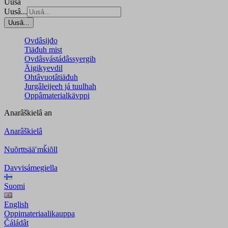
Uusâ
Uusâ...
Uusâ...
Ovdâsijđo
Tiäđuh mist
Ovdâsvástádâssyergih
Äigikyevdil
Ohtâvuotâtiäđuh
Jurgâleijeeh já tuulhah
Oppâmaterialkävppi
Anarâškielâ
an
Anarâškielâ
Nuõrttsääʹmǩiõll
Davvisámegiella
Suomi
English
Oppimateriaalikauppa
Čáládât