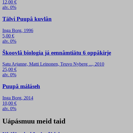
12,00
€
alv. 0%
Tälvi Puupâ kuvlân
Inga Borg, 1996
5,00
€
alv. 0%
Škoovlâ biologia já eennâmtiätu 6 oppâkirje
Satu Arjanne, Matti Leinonen, Teuvo Nyberg ..., 2010
25,00
€
alv. 0%
Puupâ máláseh
Inga Borg, 2014
10,00
€
alv. 0%
Uápásmuu meid taid