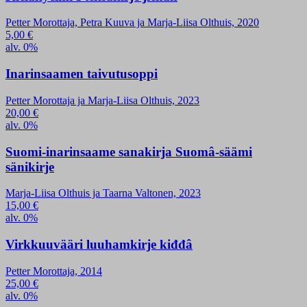
Petter Morottaja, Petra Kuuva ja Marja-Liisa Olthuis, 2020
5,00
€
alv. 0%
Inarinsaamen taivutusoppi
Petter Morottaja ja Marja-Liisa Olthuis, 2023
20,00
€
alv. 0%
Suomi-inarinsaame sanakirja Suomâ-säämi
sänikirje
Marja-Liisa Olthuis ja Taarna Valtonen, 2023
15,00
€
alv. 0%
Virkkuuvääri luuhamkirje kiđđâ
Petter Morottaja, 2014
25,00
€
alv. 0%