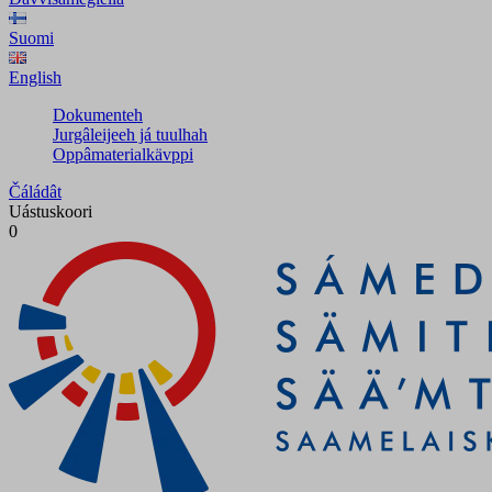
Suomi
English
Dokumenteh
Jurgâleijeeh já tuulhah
Oppâmaterialkävppi
Čáládât
Uástuskoori
0