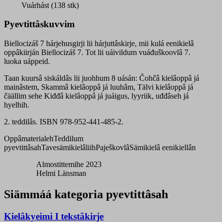
quantity
Vuárhást (138 stk)
Pyevtittâskuvvim
Biellocizáš 7 hárjehusgirji lii hárjuttâskirje, mii kulá eenikielâ
oppâkiirján Biellocizáš 7. Tot lii uáivildum vuáđuškoovlâ 7.
luoka uáppeid.
Taan kuursâ siskáldâs lii juohhum 8 uásán: Čohčâ kielâoppâ já
mainâstem, Skammâ kielâoppâ já luuhâm, Tälvi kielâoppâ já
čäällim sehe Kiđđâ kielâoppâ já juáigus, lyyriik, uđđâseh já
hyelhih.
2. teddilâs. ISBN 978-952-441-485-2.
Oppâmaterialeh
Teddilum
pyevtittâsah
Tavesämikielâliih
Paješkovlâ
Sämikielâ eenikiellân
Almostittemihe 2023
Helmi Länsman
Siämmáá kategoria pyevtittâsah
Kielâkyeimi I tekstâkirje