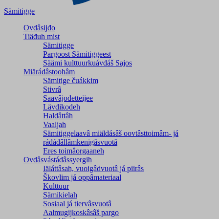
Sämitigge
Ovdâsijđo
Tiäđuh mist
Sämitigge
Pargoost Sämitiggeest
Säämi kulttuurkuávdáš Sajos
Miärádâstoohâm
Sämitige čuákkim
Stivrâ
Saavâjođetteijee
Lävdikodeh
Haldâttâh
Vaaljah
Sämitiggelaavâ miäldásâš oovtâsttoimâm- já
ráđádâllâmkenigâsvuotâ
Eres toimâorgaaneh
Ovdâsvástádâssyergih
Iäláttâsah, vuoigâdvuotâ já piirâs
Škovlim já oppâmateriaal
Kulttuur
Sämikielah
Sosiaal já tiervâsvuotâ
Aalmugijkoskâsâš pargo