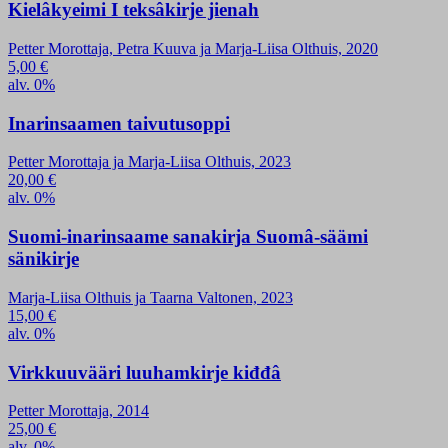
Kielâkyeimi I teksâkirje jienah
Petter Morottaja, Petra Kuuva ja Marja-Liisa Olthuis, 2020
5,00
€
alv. 0%
Inarinsaamen taivutusoppi
Petter Morottaja ja Marja-Liisa Olthuis, 2023
20,00
€
alv. 0%
Suomi-inarinsaame sanakirja Suomâ-säämi
sänikirje
Marja-Liisa Olthuis ja Taarna Valtonen, 2023
15,00
€
alv. 0%
Virkkuuvääri luuhamkirje kiđđâ
Petter Morottaja, 2014
25,00
€
alv. 0%