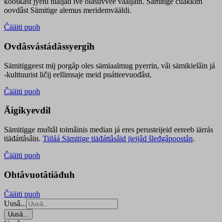
kooskâst jyehi niäljád ive olášuvvee vaaljâin. Sämitige čuákkim
oovdâst Sämitige alemus meridemvääldi.
Čääiti puoh
Ovdâsvástádâssyergih
Sämitiggeest mij porgâp oles sämiaalmug pyerrin, vâi sämikielâin já
-kulttuurist ličij eellimsaje meid puátteevuođâst.
Čääiti puoh
Äigikyevdil
Sämitigge muštâl toimâinis median já eres perusteijeid eereeb iärrás
tiäđáttâsâin.
Tiiláá Sämitige tiäđáttâsâid jieijâd šleđgâpoostân
.
Čääiti puoh
Ohtâvuotâtiäđuh
Čääiti puoh
Uusâ...
Uusâ...