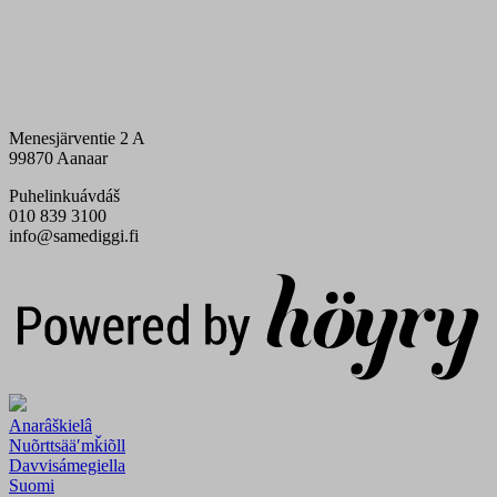
Menesjärventie 2 A
99870 Aanaar
Puhelinkuávdáš
010 839 3100
info@samediggi.fi
Digi- ja mainostoimisto Höyry Rovaniemi ja Oulu
Anarâškielâ
Nuõrttsääʹmǩiõll
Davvisámegiella
Suomi