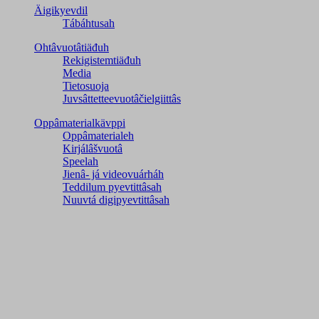
Äigikyevdil
Tábáhtusah
Ohtâvuotâtiäđuh
Rekigistemtiäđuh
Media
Tietosuoja
Juvsâttetteevuotâčielgiittâs
Oppâmaterialkävppi
Oppâmaterialeh
Kirjálâšvuotâ
Speelah
Jienâ- já videovuárháh
Teddilum pyevtittâsah
Nuuvtá digipyevtittâsah