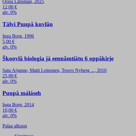
Oona Länsman, 2025
12,00
€
alv. 0%
Tälvi Puupâ kuvlân
Inga Borg, 1996
5,00
€
alv. 0%
Škoovlâ biologia já eennâmtiätu 6 oppâkirje
Satu Arjanne, Matti Leinonen, Teuvo Nyberg ..., 2010
25,00
€
alv. 0%
Puupâ máláseh
Inga Borg, 2014
10,00
€
alv. 0%
Palaa alkuun