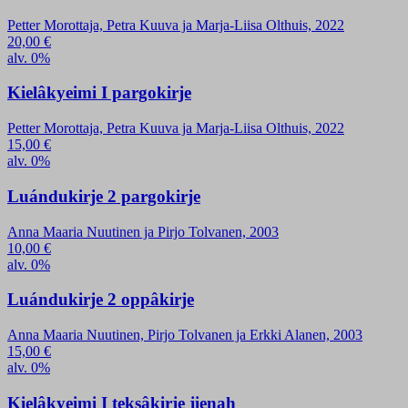
Petter Morottaja, Petra Kuuva ja Marja-Liisa Olthuis, 2022
20,00
€
alv. 0%
Kielâkyeimi I pargokirje
Petter Morottaja, Petra Kuuva ja Marja-Liisa Olthuis, 2022
15,00
€
alv. 0%
Luándukirje 2 pargokirje
Anna Maaria Nuutinen ja Pirjo Tolvanen, 2003
10,00
€
alv. 0%
Luándukirje 2 oppâkirje
Anna Maaria Nuutinen, Pirjo Tolvanen ja Erkki Alanen, 2003
15,00
€
alv. 0%
Kielâkyeimi I teksâkirje jienah