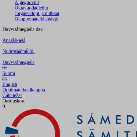
Áigeguovdil
Oktavuođadieđut
Jorgaleaddjit ja dulkkat
Oahppomateriálagávpi
Davvisámegiella
dav
Anarâškielâ
Nuõrttsääʹmǩiõll
Davvisámegiella
Suomi
English
Oppimateriaalikauppa
Čálit iežat
Oasttuskore
0