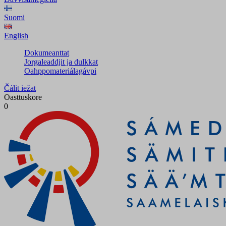
Suomi
English
Dokumeanttat
Jorgaleaddjit ja dulkkat
Oahppomateriálagávpi
Čálit iežat
Oasttuskore
0