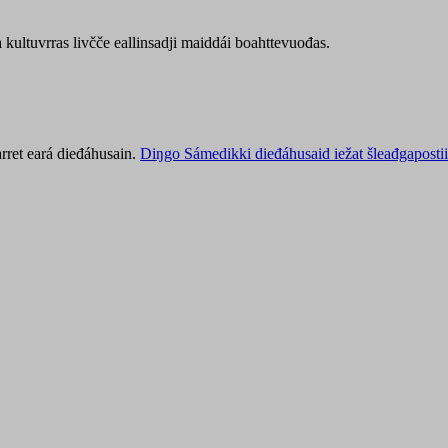
kultuvrras livčče eallinsadji maiddái boahttevuođas.
rret eará dieđáhusain.
Diŋgo Sámedikki dieđáhusaid iežat šleađgapostii