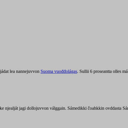
jádat lea nannejuvvon
Suoma vuođđolágas
. Sullii 6 proseantta olles
uohke njealját jagi dollojuvvon válggain. Sámedikki čoahkkin ovddasta 