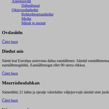
Áigeguovdil
Dáhpáhusat
Oktavuođadieđut
Rehketbearrandieđut
Media
Mánát ja nuorat
Ovdasiidu
Čájet buot
Dieđut mis
Sámit leat Eurohpa uniovnna áidna eamiálbmot. Sámiid eamiálbmotsa
eamiálbmogiidda. Eamiálbmogat ellet 90 sierra riikkas.
Čájet buot
Mearrádusdahkan
Sámedikki 21 lahtu ja njealje várrelahtu váljejuvvojit sámiid siste j
Čájet buot