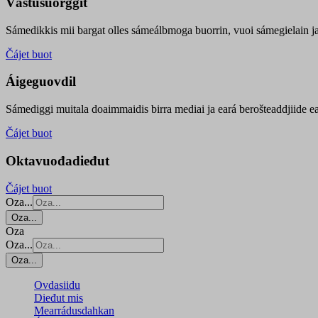
Vástusuorggit
Sámedikkis mii bargat olles sámeálbmoga buorrin, vuoi sámegielain ja 
Čájet buot
Áigeguovdil
Sámediggi muitala doaimmaidis birra mediai ja eará berošteaddjiide ea
Čájet buot
Oktavuođadieđut
Čájet buot
Oza...
Oza...
Oza
Oza...
Oza...
Ovdasiidu
Dieđut mis
Mearrádusdahkan