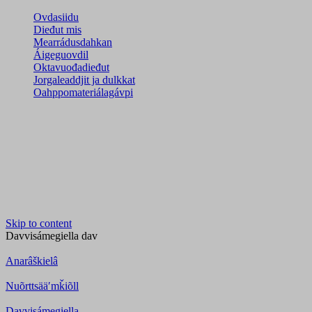
Ovdasiidu
Dieđut mis
Mearrádusdahkan
Áigeguovdil
Oktavuođadieđut
Jorgaleaddjit ja dulkkat
Oahppomateriálagávpi
Skip to content
Davvisámegiella
dav
Anarâškielâ
Nuõrttsääʹmǩiõll
Davvisámegiella