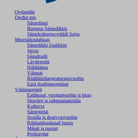
Ovdasiidu
Dieđut mis
Sámediggi
Barggus Sámedikkis
Sámekulturguovddáš Sajos
Mearrádusdahkan
Sámedikki čoahkkin
Stivra
Ságadoalli
Lávdegottit
Hálddahus
Válggat
Ráđđádallangeatnegas­vuohta
Eará doaibmaorgánat
Vástusuorggit
Ealáhusat, vuoigatvuohta ja biras
Skuvlen ja oahppamateriála
Kultuvra
Sámegielat
Sosiála ja dearvvasvuohta
Riikkaidgaskasaš bargu
Mánát ja nuorat
Prošeavttat