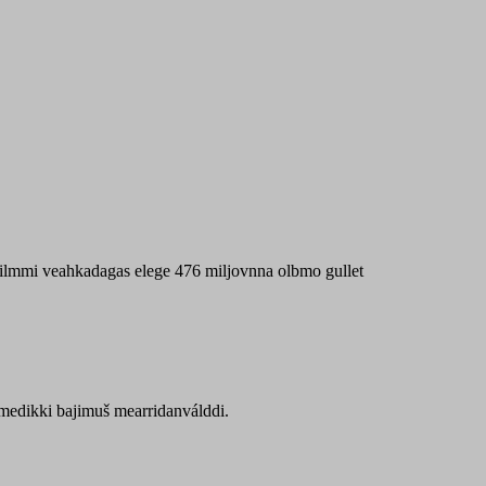
 máilmmi veahkadagas elege 476 miljovnna olbmo gullet
Sámedikki bajimuš mearridanválddi.