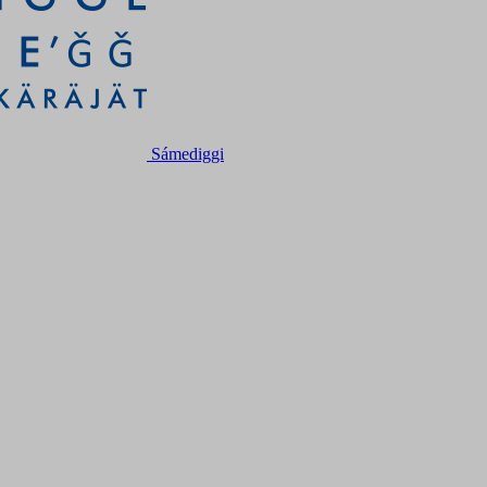
Sámediggi