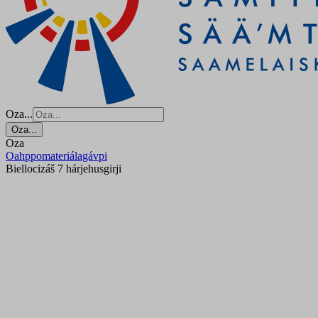
Oza...
Oza...
Oza
Oahppomateriálagávpi
Biellocizáš 7 hárjehusgirji