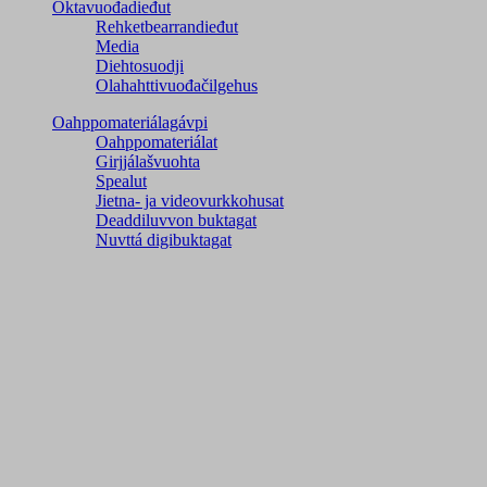
Oktavuođadieđut
Rehketbearrandieđut
Media
Diehtosuodji
Olahahttivuođačilgehus
Oahppomateriálagávpi
Oahppomateriálat
Girjjálašvuohta
Spealut
Jietna- ja videovurkkohusat
Deaddiluvvon buktagat
Nuvttá digibuktagat