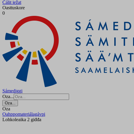
Čálit iežat
Oasttuskore
0
Sámediggi
Oza...
Oza...
Oza
Oahppomateriálagávpi
Lohkoleaika 2 giđđa