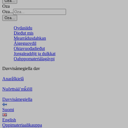
Oza...
Oza
Oza...
Oza...
Ovdasiidu
Dieđut mis
Mearrádusdahkan
Áigeguovdil
Oktavuođadieđut
Jorgaleaddjit ja dulkkat
Oahppomateriálagávpi
Davvisámegiella
dav
Anarâškielâ
Nuõrttsääʹmǩiõll
Davvisámegiella
Suomi
English
Oppimateriaalikauppa