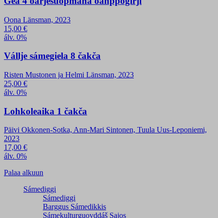
Gea 4 oarjesuopmana oahppogirji
Oona Länsman, 2023
15,00
€
álv. 0%
Vállje sámegiela 8 čakča
Risten Mustonen ja Helmi Länsman, 2023
25,00
€
álv. 0%
Lohkoleaika 1 čakča
Päivi Okkonen-Sotka, Ann-Mari Sintonen, Tuula Uus-Leponiemi,
2023
17,00
€
álv. 0%
Palaa alkuun
Sámediggi
Sámediggi
Barggus Sámedikkis
Sámekulturguovddáš Sajos