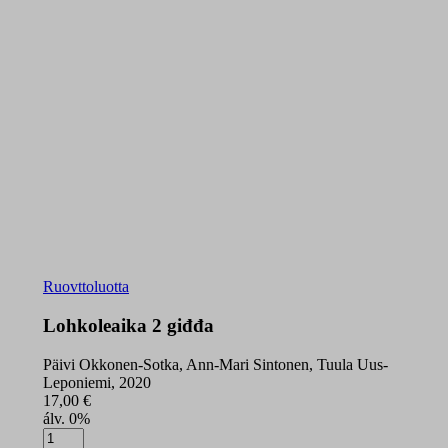
Ruovttoluotta
Lohkoleaika 2 giđđa
Päivi Okkonen-Sotka, Ann-Mari Sintonen, Tuula Uus-
Leponiemi, 2020
17,00
€
álv. 0%
Lohkoleaika