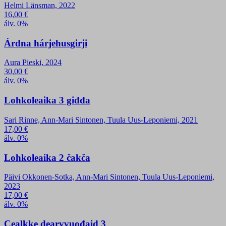
Helmi Länsman, 2022
16,00
€
álv. 0%
Árdna hárjehusgirji
Aura Pieski, 2024
30,00
€
álv. 0%
Lohkoleaika 3 giđđa
Sari Rinne, Ann-Mari Sintonen, Tuula Uus-Leponiemi, 2021
17,00
€
álv. 0%
Lohkoleaika 2 čakča
Päivi Okkonen-Sotka, Ann-Mari Sintonen, Tuula Uus-Leponiemi,
2023
17,00
€
álv. 0%
Cealkke dearvvuođaid 3