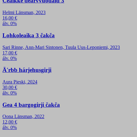
Cealkke dearvvuođaid 3
Helmi Länsman, 2023
16,00
€
álv. 0%
Lohkoleaika 3 čakča
Sari Rinne, Ann-Mari Sintonen, Tuula Uus-Leponiemi, 2023
17,00
€
álv. 0%
Äʹrbb hárjehusgirji
Aura Pieski, 2024
30,00
€
álv. 0%
Gea 4 bargogirji čakča
Oona Länsman, 2022
12,00
€
álv. 0%