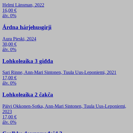
Helmi Länsman, 2022
16,00
€
álv. 0%
Árdna hárjehusgirji
Aura Pieski, 2024
30,00
€
álv. 0%
Lohkoleaika 3 giđđa
Sari Rinne, Ann-Mari Sintonen, Tuula Uus-Leponiemi, 2021
17,00
€
álv. 0%
Lohkoleaika 2 čakča
Päivi Okkonen-Sotka, Ann-Mari Sintonen, Tuula Uus-Leponiemi,
2023
17,00
€
álv. 0%