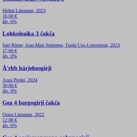
Helmi Länsman, 2023
16,00
€
álv. 0%
Lohkoleaika 3 čakča
Sari Rinne, Ann-Mari Sintonen, Tuula Uus-Leponiemi, 2023
17,00
€
álv. 0%
Äʹrbb hárjehusgirji
Aura Pieski, 2024
30,00
€
álv. 0%
Gea 4 bargogirji čakča
Oona Länsman, 2022
12,00
€
álv. 0%