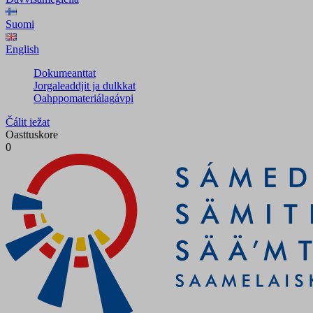
Suomi
English
Dokumeanttat
Jorgaleaddjit ja dulkkat
Oahppomateriálagávpi
Čálit iežat
Oasttuskore
0