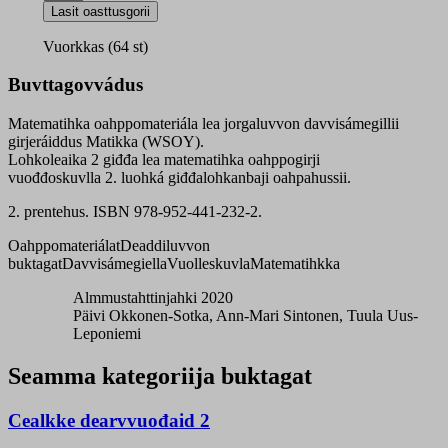
2
Lasit oasttusgorii
giđđa
quantity
Vuorkkas (64 st)
Buvttagovvádus
Matematihka oahppomateriála lea jorgaluvvon davvisámegillii
girjeráiddus Matikka (WSOY).
Lohkoleaika 2 giđđa lea matematihka oahppogirji
vuođđoskuvlla 2. luohká giđđalohkanbaji oahpahussii.
2. prentehus. ISBN 978-952-441-232-2.
Oahppomateriálat
Deaddiluvvon
buktagat
Davvisámegiella
Vuolleskuvla
Matematihkka
Almmustahttinjahki 2020
Päivi Okkonen-Sotka, Ann-Mari Sintonen, Tuula Uus-
Leponiemi
Seamma kategoriija buktagat
Cealkke dearvvuođaid 2