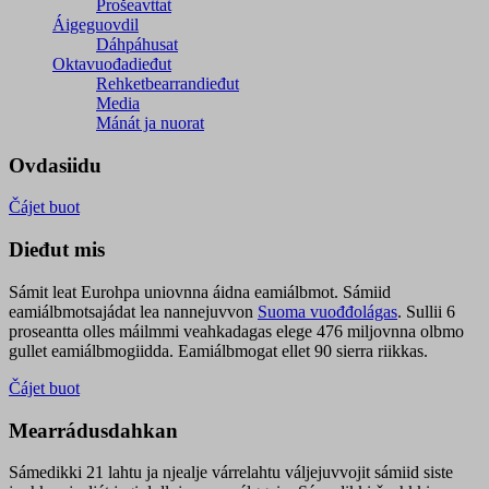
Prošeavttat
Áigeguovdil
Dáhpáhusat
Oktavuođadieđut
Rehketbearrandieđut
Media
Mánát ja nuorat
Ovdasiidu
Čájet buot
Dieđut mis
Sámit leat Eurohpa uniovnna áidna eamiálbmot. Sámiid
eamiálbmotsajádat lea nannejuvvon
Suoma vuođđolágas
. Sullii 6
proseantta olles máilmmi veahkadagas elege 476 miljovnna olbmo
gullet eamiálbmogiidda. Eamiálbmogat ellet 90 sierra riikkas.
Čájet buot
Mearrádusdahkan
Sámedikki 21 lahtu ja njealje várrelahtu váljejuvvojit sámiid siste