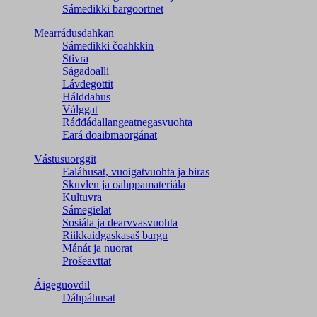
Sámedikki bargoortnet
Mearrádusdahkan
Sámedikki čoahkkin
Stivra
Ságadoalli
Lávdegottit
Hálddahus
Válggat
Ráđđádallangeatnegas­vuohta
Eará doaibmaorgánat
Vástusuorggit
Ealáhusat, vuoigatvuohta ja biras
Skuvlen ja oahppamateriála
Kultuvra
Sámegielat
Sosiála ja dearvvasvuohta
Riikkaidgaskasaš bargu
Mánát ja nuorat
Prošeavttat
Áigeguovdil
Dáhpáhusat