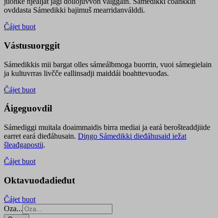
juohke njealját jagi dollojuvvon válggain. Sámedikki čoahkkin
ovddasta Sámedikki bajimuš mearridanválddi.
Čájet buot
Vástusuorggit
Sámedikkis mii bargat olles sámeálbmoga buorrin, vuoi sámegielain
ja kultuvrras livčče eallinsadji maiddái boahttevuođas.
Čájet buot
Áigeguovdil
Sámediggi muitala doaimmaidis birra mediai ja eará berošteaddjiide
earret eará dieđáhusain.
Diŋgo Sámedikki dieđáhusaid iežat
šleađgapostii
.
Čájet buot
Oktavuođadieđut
Čájet buot
Oza...