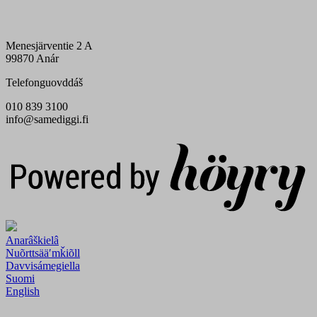
Menesjärventie 2 A
99870 Anár
Telefonguovddáš
010 839 3100
info@samediggi.fi
Digi- ja mainostoimisto Höyry Rovaniemi ja Oulu
Anarâškielâ
Nuõrttsääʹmǩiõll
Davvisámegiella
Suomi
English