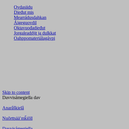
Ovdasiidu
Dieđut mis
Mearrádusdahkan
Áigeguovdil
Oktavuođadieđut
Jorgaleaddjit ja dulkkat
Oahppomateriálagávpi
Skip to content
Davvisámegiella
dav
Anarâškielâ
Nuõrttsääʹmǩiõll
Davvisámegiella