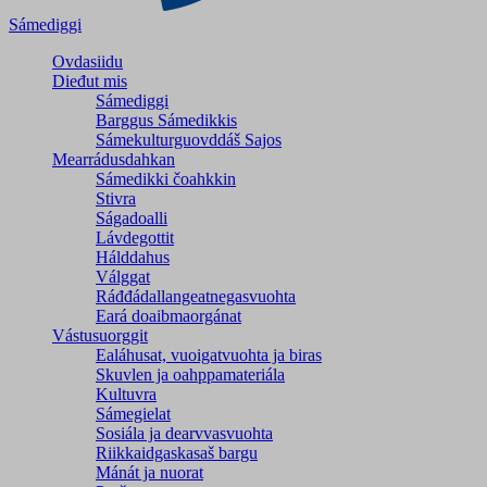
Sámediggi
Ovdasiidu
Dieđut mis
Sámediggi
Barggus Sámedikkis
Sámekulturguovddáš Sajos
Mearrádusdahkan
Sámedikki čoahkkin
Stivra
Ságadoalli
Lávdegottit
Hálddahus
Válggat
Ráđđádallangeatnegas­vuohta
Eará doaibmaorgánat
Vástusuorggit
Ealáhusat, vuoigatvuohta ja biras
Skuvlen ja oahppamateriála
Kultuvra
Sámegielat
Sosiála ja dearvvasvuohta
Riikkaidgaskasaš bargu
Mánát ja nuorat