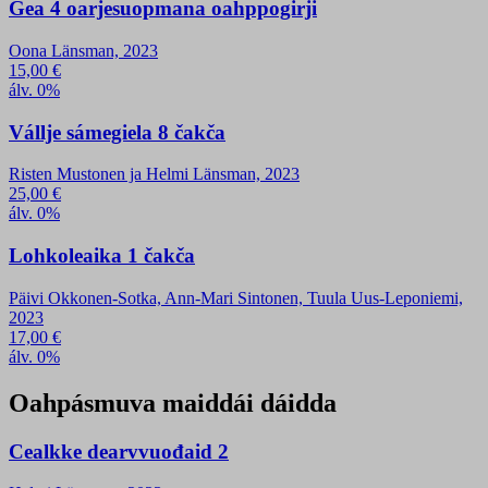
Gea 4 oarjesuopmana oahppogirji
Oona Länsman, 2023
15,00
€
álv. 0%
Vállje sámegiela 8 čakča
Risten Mustonen ja Helmi Länsman, 2023
25,00
€
álv. 0%
Lohkoleaika 1 čakča
Päivi Okkonen-Sotka, Ann-Mari Sintonen, Tuula Uus-Leponiemi,
2023
17,00
€
álv. 0%
Oahpásmuva maiddái dáidda
Cealkke dearvvuođaid 2