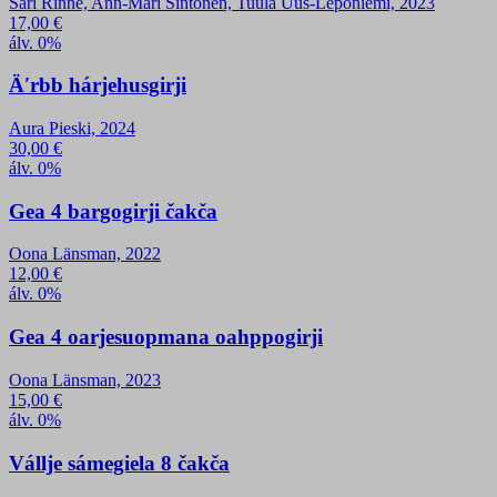
Sari Rinne, Ann-Mari Sintonen, Tuula Uus-Leponiemi, 2023
17,00
€
álv. 0%
Äʹrbb hárjehusgirji
Aura Pieski, 2024
30,00
€
álv. 0%
Gea 4 bargogirji čakča
Oona Länsman, 2022
12,00
€
álv. 0%
Gea 4 oarjesuopmana oahppogirji
Oona Länsman, 2023
15,00
€
álv. 0%
Vállje sámegiela 8 čakča