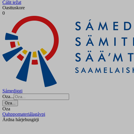
Čálit iežat
Oasttuskore
0
Sámediggi
Oza...
Oza...
Oza
Oahppomateriálagávpi
Árdna hárjehusgirji