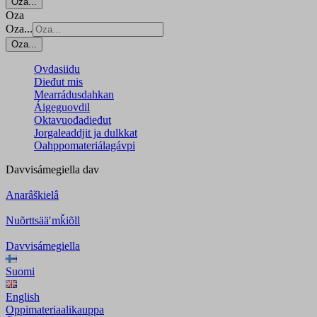
Oza...
Oza
Oza...
Oza...
Ovdasiidu
Dieđut mis
Mearrádusdahkan
Áigeguovdil
Oktavuođadieđut
Jorgaleaddjit ja dulkkat
Oahppomateriálagávpi
Davvisámegiella
dav
Anarâškielâ
Nuõrttsääʹmǩiõll
Davvisámegiella
Suomi
English
Oppimateriaalikauppa