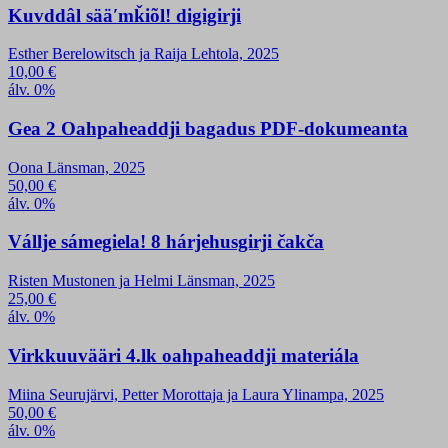
Kuvddâl sääʹmǩiõl! digigirji
Esther Berelowitsch ja Raija Lehtola, 2025
10,00
€
álv. 0%
Gea 2 Oahpaheaddji bagadus PDF-dokumeanta
Oona Länsman, 2025
50,00
€
álv. 0%
Vállje sámegiela! 8 hárjehusgirji čakča
Risten Mustonen ja Helmi Länsman, 2025
25,00
€
álv. 0%
Virkkuuvääri 4.lk oahpaheaddji materiála
Miina Seurujärvi, Petter Morottaja ja Laura Ylinampa, 2025
50,00
€
álv. 0%