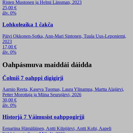
Risten Mustonen ja Helmi Länsman, 2023
25,00
€
álv. 0%
Lohkoleaika 1 čakča
Päivi Okkonen-Sotka, Ann-Mari Sintonen, Tuula Uus-Leponiemi,
2023
17,00
€
álv. 0%
Oahpásmuva maiddái dáidda
Čolmiš 7 oahppi digigirji
Aarnio Reeta, Kaseva Tuomas, Laura Ylinampa, Martta Alajärvi,
Petter Morottaja ja Miina Seurujärvi, 2026
30,00
€
álv. 0%
Historjá 7 Váimusist oahppogirjji
Eenariina Hämäläinen, Antti Kilpijärvi, Antti Kohi, Aapeli