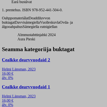
Eará bustávat
1. prentehus. ISBN 978-952-441-504-0.
Oahppomateriálat
Deaddiluvvon
buktagat
Davvisámegiella
Vuolleskuvla
Ovda- ja
álgooahpahus
Sámegiella eatnigiellan
Almmustahttinjahki 2024
Aura Pieski
Seamma kategoriija buktagat
Cealkke dearvvuođaid 2
Helmi Länsman, 2023
16,00
€
álv. 0%
Cealkke dearvvuođaid 1
Helmi Länsman, 2023
16,00
€
álv. 0%