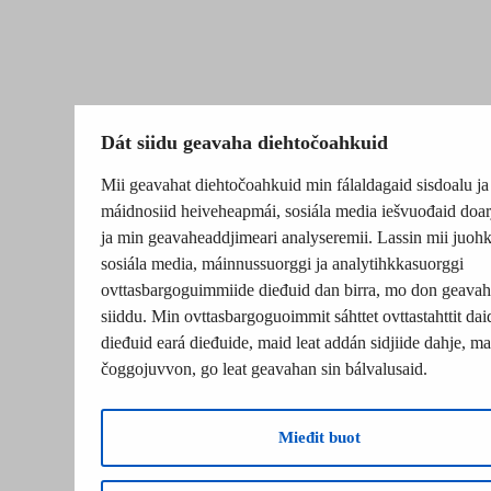
Dát siidu geavaha diehtočoahkuid
Mii geavahat diehtočoahkuid min fálaldagaid sisdoalu ja
máidnosiid heiveheapmái, sosiála media iešvuođaid doar
ja min geavaheaddjimeari analyseremii. Lassin mii juohk
sosiála media, máinnussuorggi ja analytihkkasuorggi
ovttasbargoguimmiide dieđuid dan birra, mo don geavah
siiddu. Min ovttasbargoguoimmit sáhttet ovttastahttit dai
dieđuid eará dieđuide, maid leat addán sidjiide dahje, mat
čoggojuvvon, go leat geavahan sin bálvalusaid.
Mieđit buot