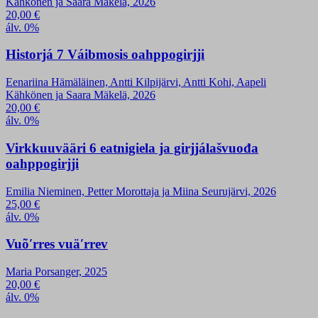
Kähkönen ja Saara Mäkelä, 2026
20,00
€
álv. 0%
Historjá 7 Váibmosis oahppogirjji
Eenariina Hämäläinen, Antti Kilpijärvi, Antti Kohi, Aapeli
Kähkönen ja Saara Mäkelä, 2026
20,00
€
álv. 0%
Virkkuuvääri 6 eatnigiela ja girjjálašvuođa
oahppogirjji
Emilia Nieminen, Petter Morottaja ja Miina Seurujärvi, 2026
25,00
€
álv. 0%
Vuõʹrres vuäʹrrev
Maria Porsanger, 2025
20,00
€
álv. 0%