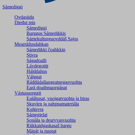
Sámediggi
Ovdasiidu
Dieđut mis
Sámediggi
Barggus Sámedikkis
Sámekulturguovddáš Sajos
Mearrádusdahkan
Sámedikki čoahkkin
Stivra
Ságadoalli
Lávdegottit
Hálddahus
Válggat
Ráđđádallangeatnegas­vuohta
Eará doaibmaorgánat
Vástusuorggit
Ealáhusat, vuoigatvuohta ja biras
Skuvlen ja oahppamateriála
Kultuvra
Sámegielat
Sosiála ja dearvvasvuohta
Riikkaidgaskasaš bargu
Mánát ja nuorat