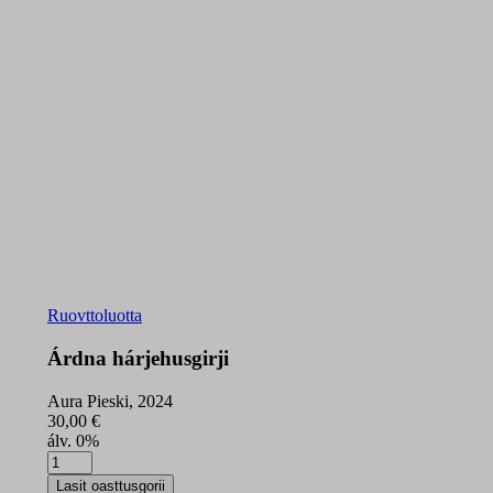
Ruovttoluotta
Árdna hárjehusgirji
Aura Pieski, 2024
30,00
€
álv. 0%
Árdna
hárjehusgirji
Lasit oasttusgorii