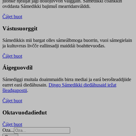
juohke njealját jagi dollojuvvon válggain. Sámedikki čoahkkin
ovddasta Sámedikki bajimuš mearridanválddi.
Čájet buot
Vástusuorggit
Sámedikkis mii bargat olles sámeálbmoga buorrin, vuoi sámegielain
ja kultuvrras livčče eallinsadji maiddái boahttevuođas.
Čájet buot
Áigeguovdil
Sámediggi muitala doaimmaidis birra mediai ja eará berošteaddjiide
earret eará dieđáhusain.
Diŋgo Sámedikki dieđáhusaid iežat
šleađgapostii
.
Čájet buot
Oktavuođadieđut
Čájet buot
Oza...