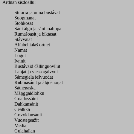
Árdnan sisdoallu:
Stuorra ja unna bustávat
Suopmanat
Stohkosat
Sáni álgu ja sáni loahppa
Rumašoasit ja biktasat
Stávvalat
Alfabehtalaš ortnet
Namat
Logut
Ivnnit
Bustávaid čállinguovllut
Lanjat ja viessogálvvut
Sámegiela iešvuođat
Riibmasánit ja álgošuoŋat
Sátnegaska
Máŋggaidlohku
Goallossátni
Dahkansánit
Cealkka
Govvidansánit
Vuostegeažit
Media
Gulahallan