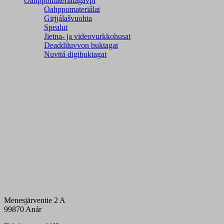
Oahppomateriálagávpi
Oahppomateriálat
Girjjálašvuohta
Spealut
Jietna- ja videovurkkohusat
Deaddiluvvon buktagat
Nuvttá digibuktagat
Menesjärventie 2 A
99870 Anár