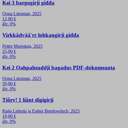
Kei 3 bargogirji giđđa
Oona Länsman, 2025
12,00
€
álv. 0%
Virkkâdvääʹrr lohkangirji giđđa
Petter Morottaja, 2025
25,00
€
álv. 0%
Kei 2 Oahpaheaddji bagadus PDF-dokumeanta
Oona Länsman, 2025
50,00
€
álv. 0%
Tiõrv! 1 liânt digigirji
Raija Lehtola ja Esther Berelowitsch, 2025
10,00
€
álv. 0%