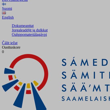
Suomi
English
Dokumeanttat
Jorgaleaddjit ja dulkkat
Oahppomateriálagávpi
Čálit iežat
Oasttuskore
0