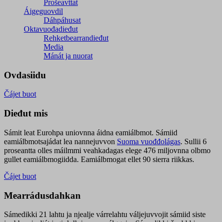
Prošeavttat
Áigeguovdil
Dáhpáhusat
Oktavuođadieđut
Rehketbearrandieđut
Media
Mánát ja nuorat
Ovdasiidu
Čájet buot
Dieđut mis
Sámit leat Eurohpa uniovnna áidna eamiálbmot. Sámiid
eamiálbmotsajádat lea nannejuvvon
Suoma vuođđolágas
. Sullii 6
proseantta olles máilmmi veahkadagas elege 476 miljovnna olbmo
gullet eamiálbmogiidda. Eamiálbmogat ellet 90 sierra riikkas.
Čájet buot
Mearrádusdahkan
Sámedikki 21 lahtu ja njealje várrelahtu váljejuvvojit sámiid siste