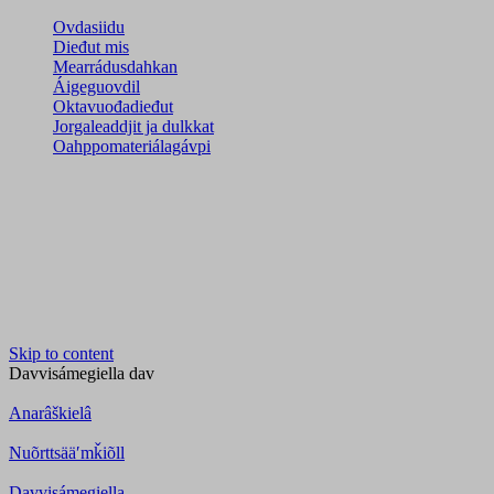
Ovdasiidu
Dieđut mis
Mearrádusdahkan
Áigeguovdil
Oktavuođadieđut
Jorgaleaddjit ja dulkkat
Oahppomateriálagávpi
Skip to content
Davvisámegiella
dav
Anarâškielâ
Nuõrttsääʹmǩiõll
Davvisámegiella