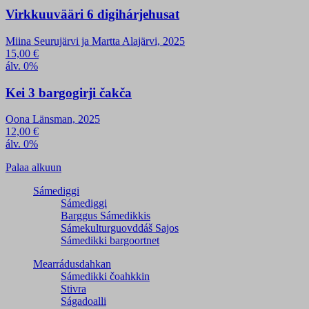
Virkkuuvääri 6 digihárjehusat
Miina Seurujärvi ja Martta Alajärvi, 2025
15,00
€
álv. 0%
Kei 3 bargogirji čakča
Oona Länsman, 2025
12,00
€
álv. 0%
Palaa alkuun
Sámediggi
Sámediggi
Barggus Sámedikkis
Sámekulturguovddáš Sajos
Sámedikki bargoortnet
Mearrádusdahkan
Sámedikki čoahkkin
Stivra
Ságadoalli