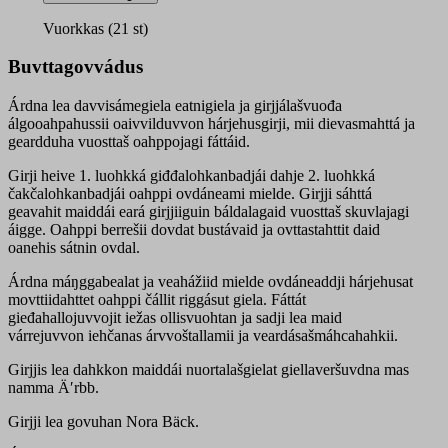
quantity
Vuorkkas (21 st)
Buvttagovvádus
Árdna lea davvisámegiela eatnigiela ja girjjálašvuođa
álgooahpahussii oaivvilduvvon hárjehusgirji, mii dievasmahttá ja
geardduha vuosttaš oahppojagi fáttáid.
Girji heive 1. luohkká giđđalohkanbadjái dahje 2. luohkká
čakčalohkanbadjái oahppi ovdáneami mielde. Girjji sáhttá
geavahit maiddái eará girjjiiguin báldalagaid vuosttaš skuvlajagi
áigge. Oahppi berrešii dovdat bustávaid ja ovttastahttit daid
oanehis sátnin ovdal.
Árdna máŋggabealat ja veahážiid mielde ovdáneaddji hárjehusat
movttiidahttet oahppi čállit riggásut giela. Fáttát
gieđahallojuvvojit iežas ollisvuohtan ja sadji lea maid
várrejuvvon iehčanas árvvoštallamii ja veardásašmáhcahahkii.
Girjjis lea dahkkon maiddái nuortalašgielat giellaveršuvdna mas
namma Äʹrbb.
Girjji lea govuhan Nora Bäck.