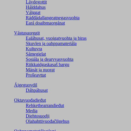
Lávdegottit
Hálddahus
Válggat
Ráđđádallangeatnegas­vuohta
Eará doaibmaorgánat
Vástusuorggit
Ealáhusat, vuoigatvuohta ja biras
Skuvlen ja oahppamateriála
Kultuvra
Sámegielat
Sosiála ja dearvvasvuohta
Riikkaidgaskasaš bargu
Mánát ja nuorat
Prošeavttat
Áigeguovdil
Dáhpáhusat
Oktavuođadieđut
Rehketbearrandieđut
Media
Diehtosuodji
Olahahttivuođačilgehus