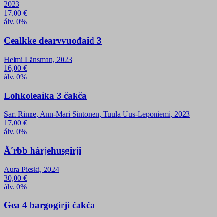
2023
17,00
€
álv. 0%
Cealkke dearvvuođaid 3
Helmi Länsman, 2023
16,00
€
álv. 0%
Lohkoleaika 3 čakča
Sari Rinne, Ann-Mari Sintonen, Tuula Uus-Leponiemi, 2023
17,00
€
álv. 0%
Äʹrbb hárjehusgirji
Aura Pieski, 2024
30,00
€
álv. 0%
Gea 4 bargogirji čakča