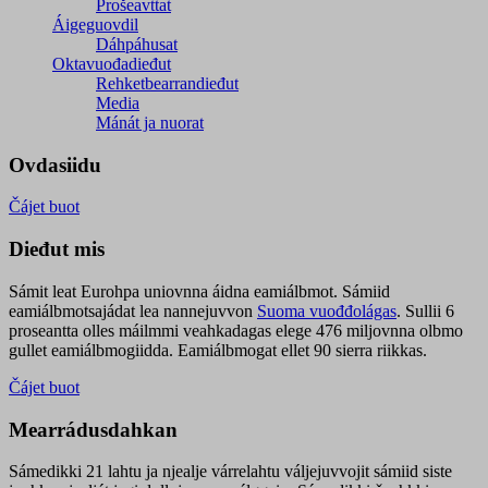
Prošeavttat
Áigeguovdil
Dáhpáhusat
Oktavuođadieđut
Rehketbearrandieđut
Media
Mánát ja nuorat
Ovdasiidu
Čájet buot
Dieđut mis
Sámit leat Eurohpa uniovnna áidna eamiálbmot. Sámiid
eamiálbmotsajádat lea nannejuvvon
Suoma vuođđolágas
. Sullii 6
proseantta olles máilmmi veahkadagas elege 476 miljovnna olbmo
gullet eamiálbmogiidda. Eamiálbmogat ellet 90 sierra riikkas.
Čájet buot
Mearrádusdahkan
Sámedikki 21 lahtu ja njealje várrelahtu váljejuvvojit sámiid siste