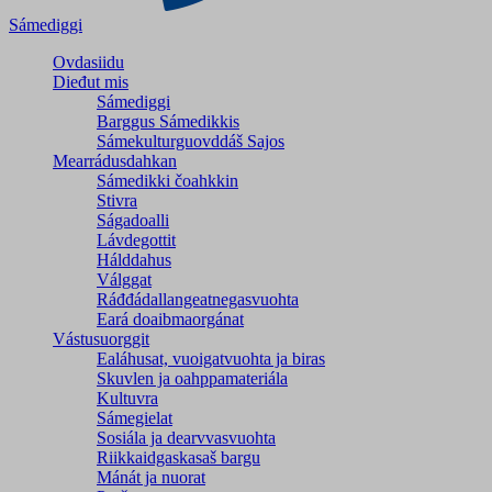
Sámediggi
Ovdasiidu
Dieđut mis
Sámediggi
Barggus Sámedikkis
Sámekulturguovddáš Sajos
Mearrádusdahkan
Sámedikki čoahkkin
Stivra
Ságadoalli
Lávdegottit
Hálddahus
Válggat
Ráđđádallangeatnegas­vuohta
Eará doaibmaorgánat
Vástusuorggit
Ealáhusat, vuoigatvuohta ja biras
Skuvlen ja oahppamateriála
Kultuvra
Sámegielat
Sosiála ja dearvvasvuohta
Riikkaidgaskasaš bargu
Mánát ja nuorat