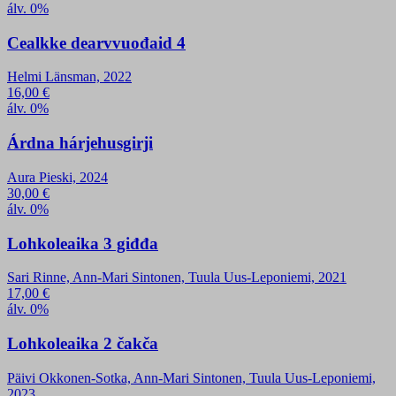
álv. 0%
Cealkke dearvvuođaid 4
Helmi Länsman, 2022
16,00
€
álv. 0%
Árdna hárjehusgirji
Aura Pieski, 2024
30,00
€
álv. 0%
Lohkoleaika 3 giđđa
Sari Rinne, Ann-Mari Sintonen, Tuula Uus-Leponiemi, 2021
17,00
€
álv. 0%
Lohkoleaika 2 čakča
Päivi Okkonen-Sotka, Ann-Mari Sintonen, Tuula Uus-Leponiemi,
2023