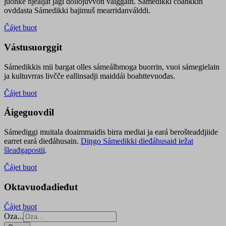
juohke njealját jagi dollojuvvon válggain. Sámedikki čoahkkin
ovddasta Sámedikki bajimuš mearridanválddi.
Čájet buot
Vástusuorggit
Sámedikkis mii bargat olles sámeálbmoga buorrin, vuoi sámegielain
ja kultuvrras livčče eallinsadji maiddái boahttevuođas.
Čájet buot
Áigeguovdil
Sámediggi muitala doaimmaidis birra mediai ja eará berošteaddjiide
earret eará dieđáhusain.
Diŋgo Sámedikki dieđáhusaid iežat
šleađgapostii
.
Čájet buot
Oktavuođadieđut
Čájet buot
Oza...