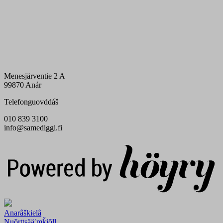
Menesjärventie 2 A
99870 Anár
Telefonguovddáš
010 839 3100
info@samediggi.fi
Digi- ja mainostoimisto Höyry Rovaniemi ja Oulu
Anarâškielâ
Nuõrttsääʹmǩiõll