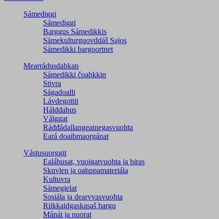
Sámediggi
Sámediggi
Barggus Sámedikkis
Sámekulturguovddáš Sajos
Sámedikki bargoortnet
Mearrádusdahkan
Sámedikki čoahkkin
Stivra
Ságadoalli
Lávdegottit
Hálddahus
Válggat
Ráđđádallangeatnegas­vuohta
Eará doaibmaorgánat
Vástusuorggit
Ealáhusat, vuoigatvuohta ja biras
Skuvlen ja oahppamateriála
Kultuvra
Sámegielat
Sosiála ja dearvvasvuohta
Riikkaidgaskasaš bargu
Mánát ja nuorat