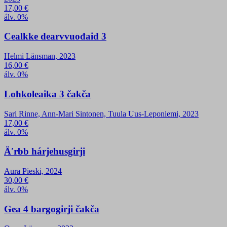
17,00
€
álv. 0%
Cealkke dearvvuođaid 3
Helmi Länsman, 2023
16,00
€
álv. 0%
Lohkoleaika 3 čakča
Sari Rinne, Ann-Mari Sintonen, Tuula Uus-Leponiemi, 2023
17,00
€
álv. 0%
Äʹrbb hárjehusgirji
Aura Pieski, 2024
30,00
€
álv. 0%
Gea 4 bargogirji čakča