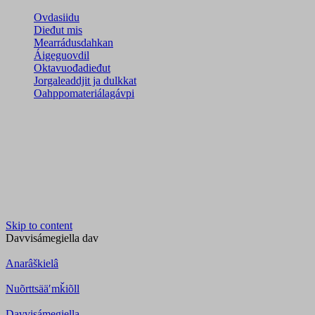
Ovdasiidu
Dieđut mis
Mearrádusdahkan
Áigeguovdil
Oktavuođadieđut
Jorgaleaddjit ja dulkkat
Oahppomateriálagávpi
Skip to content
Davvisámegiella
dav
Anarâškielâ
Nuõrttsääʹmǩiõll
Davvisámegiella