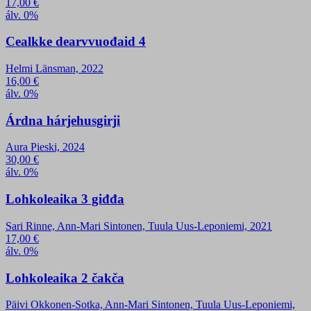
17,00
€
álv. 0%
Cealkke dearvvuođaid 4
Helmi Länsman, 2022
16,00
€
álv. 0%
Árdna hárjehusgirji
Aura Pieski, 2024
30,00
€
álv. 0%
Lohkoleaika 3 giđđa
Sari Rinne, Ann-Mari Sintonen, Tuula Uus-Leponiemi, 2021
17,00
€
álv. 0%
Lohkoleaika 2 čakča
Päivi Okkonen-Sotka, Ann-Mari Sintonen, Tuula Uus-Leponiemi,