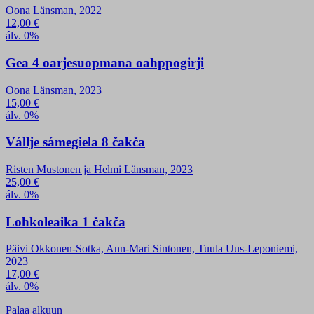
Oona Länsman, 2022
12,00
€
álv. 0%
Gea 4 oarjesuopmana oahppogirji
Oona Länsman, 2023
15,00
€
álv. 0%
Vállje sámegiela 8 čakča
Risten Mustonen ja Helmi Länsman, 2023
25,00
€
álv. 0%
Lohkoleaika 1 čakča
Päivi Okkonen-Sotka, Ann-Mari Sintonen, Tuula Uus-Leponiemi,
2023
17,00
€
álv. 0%
Palaa alkuun