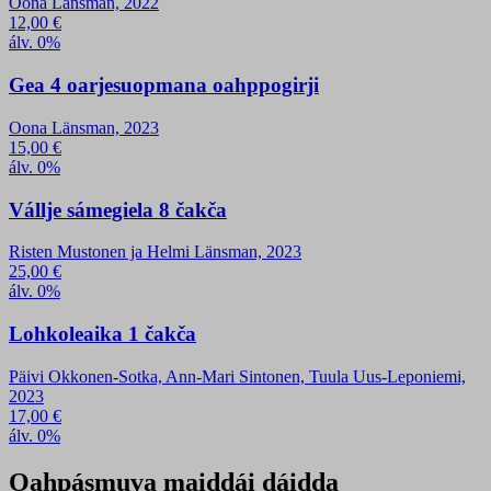
Oona Länsman, 2022
12,00
€
álv. 0%
Gea 4 oarjesuopmana oahppogirji
Oona Länsman, 2023
15,00
€
álv. 0%
Vállje sámegiela 8 čakča
Risten Mustonen ja Helmi Länsman, 2023
25,00
€
álv. 0%
Lohkoleaika 1 čakča
Päivi Okkonen-Sotka, Ann-Mari Sintonen, Tuula Uus-Leponiemi,
2023
17,00
€
álv. 0%
Oahpásmuva maiddái dáidda