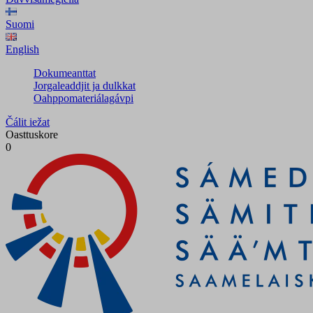
Suomi
English
Dokumeanttat
Jorgaleaddjit ja dulkkat
Oahppomateriálagávpi
Čálit iežat
Oasttuskore
0