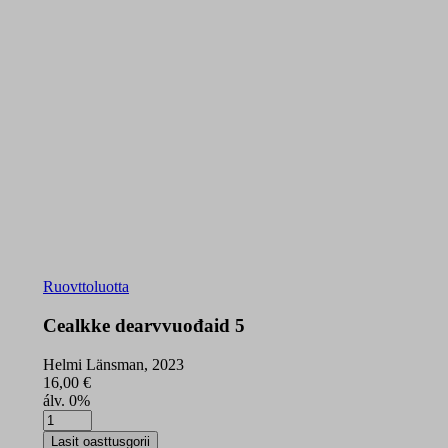
Ruovttoluotta
Cealkke dearvvuođaid 5
Helmi Länsman, 2023
16,00
€
álv. 0%
Cealkke
dearvvuođaid
Lasit oasttusgorii