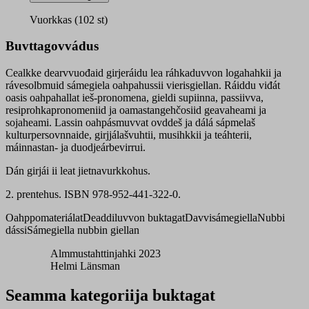
5
quantity
Vuorkkas (102 st)
Buvttagovvádus
Cealkke dearvvuođaid girjeráidu lea ráhkaduvvon logahahkii ja
rávesolbmuid sámegiela oahpahussii vierisgiellan. Ráiddu viđát
oasis oahpahallat ieš-pronomena, gieldi supiinna, passiivva,
resiprohkapronomeniid ja oamastangehčosiid geavaheami ja
sojaheami. Lassin oahpásmuvvat ovddeš ja dálá sápmelaš
kulturpersovnnaide, girjjálašvuhtii, musihkkii ja teáhterii,
máinnastan- ja duodjeárbevirrui.
Dán girjái ii leat jietnavurkkohus.
2. prentehus. ISBN 978-952-441-322-0.
Oahppomateriálat
Deaddiluvvon buktagat
Davvisámegiella
Nubbi
dássi
Sámegiella nubbin giellan
Almmustahttinjahki 2023
Helmi Länsman
Seamma kategoriija buktagat