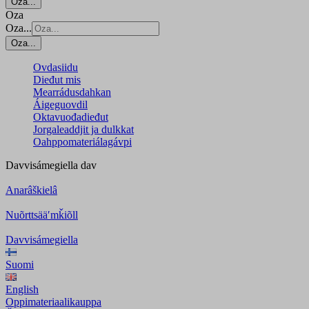
Oza...
Oza
Oza...
Oza...
Ovdasiidu
Dieđut mis
Mearrádusdahkan
Áigeguovdil
Oktavuođadieđut
Jorgaleaddjit ja dulkkat
Oahppomateriálagávpi
Davvisámegiella
dav
Anarâškielâ
Nuõrttsääʹmǩiõll
Davvisámegiella
Suomi
English
Oppimateriaalikauppa