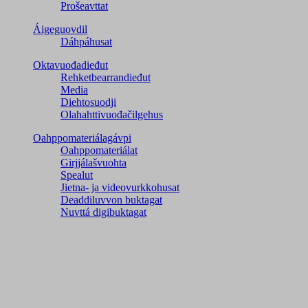
Prošeavttat
Áigeguovdil
Dáhpáhusat
Oktavuođadieđut
Rehketbearrandieđut
Media
Diehtosuodji
Olahahttivuođačilgehus
Oahppomateriálagávpi
Oahppomateriálat
Girjjálašvuohta
Spealut
Jietna- ja videovurkkohusat
Deaddiluvvon buktagat
Nuvttá digibuktagat