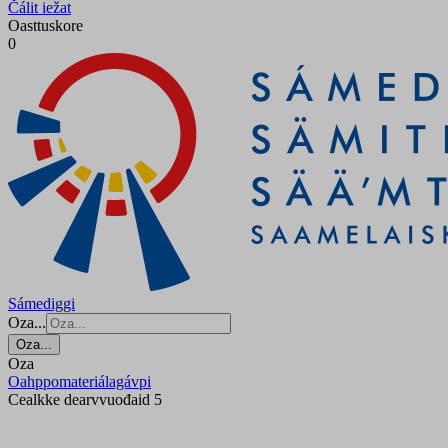
Čálit iežat
Oasttuskore
0
Sámediggi
Oza...
Oza...
Oza
Oahppomateriálagávpi
Cealkke dearvvuođaid 5