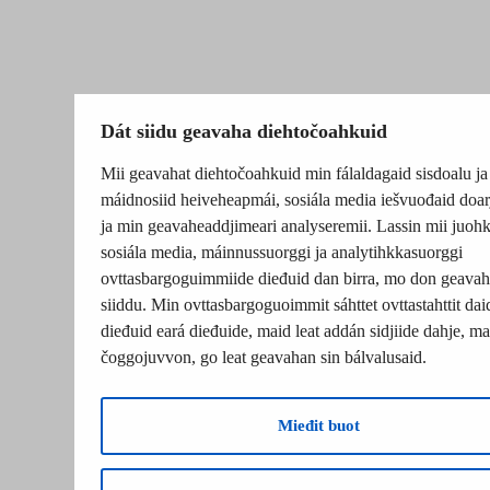
Dát siidu geavaha diehtočoahkuid
Mii geavahat diehtočoahkuid min fálaldagaid sisdoalu ja
máidnosiid heiveheapmái, sosiála media iešvuođaid doar
ja min geavaheaddjimeari analyseremii. Lassin mii juohk
sosiála media, máinnussuorggi ja analytihkkasuorggi
ovttasbargoguimmiide dieđuid dan birra, mo don geavah
siiddu. Min ovttasbargoguoimmit sáhttet ovttastahttit dai
dieđuid eará dieđuide, maid leat addán sidjiide dahje, mat
čoggojuvvon, go leat geavahan sin bálvalusaid.
Mieđit buot