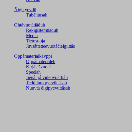
Äigikyevdil
Tábáhtusah
Ohtâvuotâtiäđuh
Rekigistemtiäđuh
Media
Tietosuoja
Juvsâttetteevuotâčielgiittâs
Oppâmaterialkävppi
Oppâmaterialeh
Kirjálâšvuotâ
Speelah
Jienâ- já videovuárháh
Teddilum pyevtittâsah
Nuuvtá digipyevtittâsah