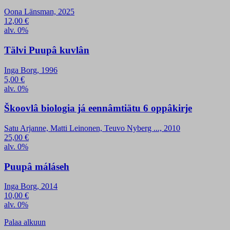
Oona Länsman, 2025
12,00
€
alv. 0%
Tälvi Puupâ kuvlân
Inga Borg, 1996
5,00
€
alv. 0%
Škoovlâ biologia já eennâmtiätu 6 oppâkirje
Satu Arjanne, Matti Leinonen, Teuvo Nyberg ..., 2010
25,00
€
alv. 0%
Puupâ máláseh
Inga Borg, 2014
10,00
€
alv. 0%
Palaa alkuun