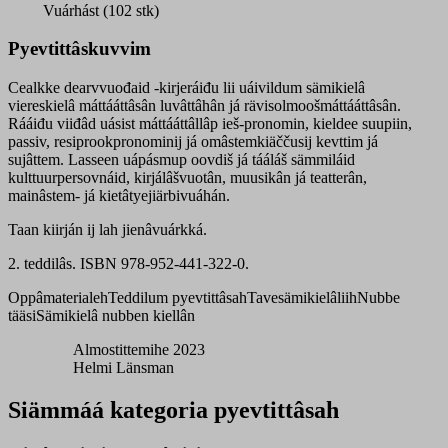
quantity
Vuárhást (102 stk)
Pyevtittâskuvvim
Cealkke dearvvuođaid -kirjeráiđu lii uáivildum sämikielâ
viereskielâ máttááttâsân luvâttâhân já rävisolmoošmáttááttâsân.
Rááiđu viiđâd uásist máttááttâllâp ieš-pronomin, kieldee suupiin,
passiv, resiprookpronominij já omâstemkiäččusij kevttim já
sujâttem. Lasseen uápásmup oovdiš já tááláš sämmiláid
kulttuurpersovnáid, kirjálâšvuotân, muusikân já teatterân,
mainâstem- já kietâtyejiärbivuáhán.
Taan kiirján ij lah jienâvuárkká.
2. teddilâs. ISBN 978-952-441-322-0.
Oppâmaterialeh
Teddilum pyevtittâsah
Tavesämikielâliih
Nubbe
tääsi
Sämikielâ nubben kiellân
Almostittemihe 2023
Helmi Länsman
Siämmáá kategoria pyevtittâsah