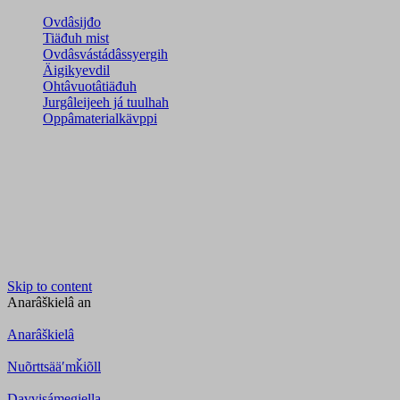
Ovdâsijđo
Tiäđuh mist
Ovdâsvástádâssyergih
Äigikyevdil
Ohtâvuotâtiäđuh
Jurgâleijeeh já tuulhah
Oppâmaterialkävppi
Skip to content
Anarâškielâ
an
Anarâškielâ
Nuõrttsääʹmǩiõll
Davvisámegiella