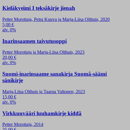
Kielâkyeimi I teksâkirje jienah
Petter Morottaja, Petra Kuuva ja Marja-Liisa Olthuis, 2020
5,00
€
alv. 0%
Inarinsaamen taivutusoppi
Petter Morottaja ja Marja-Liisa Olthuis, 2023
20,00
€
alv. 0%
Suomi-inarinsaame sanakirja Suomâ-säämi
sänikirje
Marja-Liisa Olthuis ja Taarna Valtonen, 2023
15,00
€
alv. 0%
Virkkuuvääri luuhamkirje kiđđâ
Petter Morottaja, 2014
25,00
€