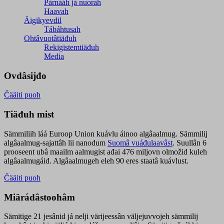
Párnááh já nuorah
Haavah
Äigikyevdil
Tábáhtusah
Ohtâvuotâtiäđuh
Rekigistemtiäđuh
Media
Ovdâsijđo
Čääiti puoh
Tiäđuh mist
Sämmiliih láá Euroop Union kuávlu áinoo algâaalmug. Sämmilij
algâaalmug-sajattâh lii nanodum
Suomâ vuáđulaavâst
. Suullân 6
prooseent ubâ maailm aalmugist ađai 476 miljovn olmožid kuleh
algâaalmugáid. Algâaalmugeh eleh 90 eres staatâ kuávlust.
Čääiti puoh
Miärádâstoohâm
Sämitige 21 jesânid já nelji värijeessân väljejuvvojeh sämmilij