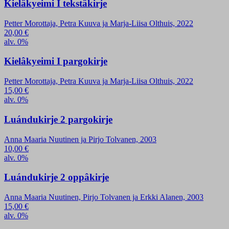
Kielâkyeimi I tekstâkirje
Petter Morottaja, Petra Kuuva ja Marja-Liisa Olthuis, 2022
20,00
€
alv. 0%
Kielâkyeimi I pargokirje
Petter Morottaja, Petra Kuuva ja Marja-Liisa Olthuis, 2022
15,00
€
alv. 0%
Luándukirje 2 pargokirje
Anna Maaria Nuutinen ja Pirjo Tolvanen, 2003
10,00
€
alv. 0%
Luándukirje 2 oppâkirje
Anna Maaria Nuutinen, Pirjo Tolvanen ja Erkki Alanen, 2003
15,00
€
alv. 0%