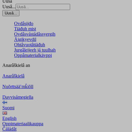
Uusâ
Uusâ...
Uusâ...
Ovdâsijđo
Tiäđuh mist
Ovdâsvástádâssyergih
Äigikyevdil
Ohtâvuotâtiäđuh
Jurgâleijeeh já tuulhah
Oppâmaterialkävppi
Anarâškielâ
an
Anarâškielâ
Nuõrttsääʹmǩiõll
Davvisámegiella
Suomi
English
Oppimateriaalikauppa
Čáládât