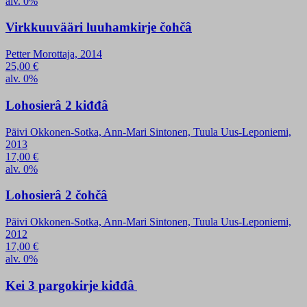
alv. 0%
Virkkuuvääri luuhamkirje čohčâ
Petter Morottaja, 2014
25,00
€
alv. 0%
Lohosierâ 2 kiđđâ
Päivi Okkonen-Sotka, Ann-Mari Sintonen, Tuula Uus-Leponiemi,
2013
17,00
€
alv. 0%
Lohosierâ 2 čohčâ
Päivi Okkonen-Sotka, Ann-Mari Sintonen, Tuula Uus-Leponiemi,
2012
17,00
€
alv. 0%
Kei 3 pargokirje kiđđâ