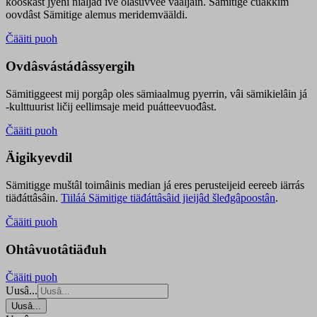
kooskâst jyehi niäljád ive olášuvvee vaaljâin. Sämitige čuákkim
oovdâst Sämitige alemus meridemvääldi.
Čääiti puoh
Ovdâsvástádâssyergih
Sämitiggeest mij porgâp oles sämiaalmug pyerrin, vâi sämikielâin já
-kulttuurist ličij eellimsaje meid puátteevuođâst.
Čääiti puoh
Äigikyevdil
Sämitigge muštâl toimâinis median já eres perusteijeid eereeb iärrás
tiäđáttâsâin.
Tiiláá Sämitige tiäđáttâsâid jieijâd šleđgâpoostân
.
Čääiti puoh
Ohtâvuotâtiäđuh
Čääiti puoh
Uusâ...
Uusâ...