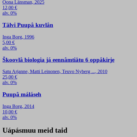
Oona Länsman, 2025
12,00
€
alv. 0%
Tälvi Puupâ kuvlân
Inga Borg, 1996
5,00
€
alv. 0%
Škoovlâ biologia já eennâmtiätu 6 oppâkirje
Satu Arjanne, Matti Leinonen, Teuvo Nyberg ..., 2010
25,00
€
alv. 0%
Puupâ máláseh
Inga Borg, 2014
10,00
€
alv. 0%
Uápásmuu meid taid