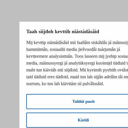
Taah siijđoh kevttih niästádâsâid
Mij kevttip niästádâsâid mii faallâm siskáldâs já máinusij
hammiimân, sosiaallii media jiešvuođâi tuárjumân já
kevtteemere analysistmân. Toos lasseen mij jyehip sosiaal
media, máinussyergi já analytiiksyergi kuoimijd tiäđuid t
maht tun kiävtáh mii siijđoid. Mii kyeimih pyehtih ovtâsti
taid tiäđuid eres tiäđoid, maid tun lah sijjân adelâm tâi m
nurrum, ko tun lah kiävttám sii palvâlusâid.
Tuhhit puoh
Kieldi