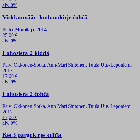
alv. 0%
Virkkuuvääri luuhamkirje čohčâ
Petter Morottaja, 2014
25,00
€
alv. 0%
Lohosierâ 2 kiđđâ
Päivi Okkonen-Sotka, Ann-Mari Sintonen, Tuula Uus-Leponiemi,
2013
17,00
€
alv. 0%
Lohosierâ 2 čohčâ
Päivi Okkonen-Sotka, Ann-Mari Sintonen, Tuula Uus-Leponiemi,
2012
17,00
€
alv. 0%
Kei 3 pargokirje kiđđâ