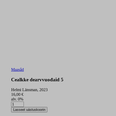
Maasâd
Cealkke dearvvuođaid 5
Helmi Länsman, 2023
16,00
€
alv. 0%
Cealkke
dearvvuođaid
Lasseet uástuskoorin
5