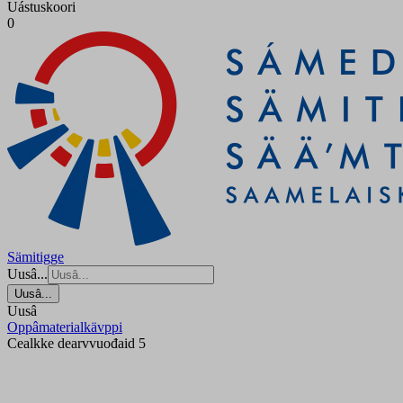
Uástuskoori
0
Sämitigge
Uusâ...
Uusâ...
Uusâ
Oppâmaterialkävppi
Cealkke dearvvuođaid 5