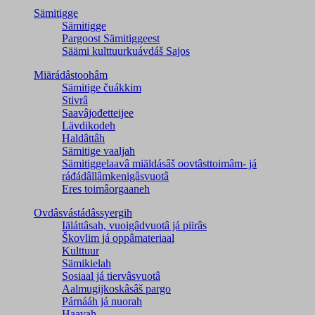
Sämitigge
Sämitigge
Pargoost Sämitiggeest
Säämi kulttuurkuávdáš Sajos
Miärádâstoohâm
Sämitige čuákkim
Stivrâ
Saavâjođetteijee
Lävdikodeh
Haldâttâh
Sämitige vaaljah
Sämitiggelaavâ miäldásâš oovtâsttoimâm- já
ráđádâllâmkenigâsvuotâ
Eres toimâorgaaneh
Ovdâsvástádâssyergih
Iäláttâsah, vuoigâdvuotâ já piirâs
Škovlim já oppâmateriaal
Kulttuur
Sämikielah
Sosiaal já tiervâsvuotâ
Aalmugijkoskâsâš pargo
Párnááh já nuorah
Haavah