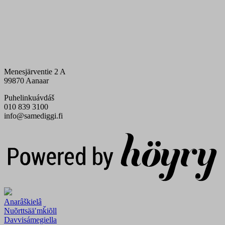
Menesjärventie 2 A
99870 Aanaar
Puhelinkuávdáš
010 839 3100
info@samediggi.fi
Digi- ja mainostoimisto Höyry Rovaniemi ja Oulu
Anarâškielâ
Nuõrttsääʹmǩiõll
Davvisámegiella