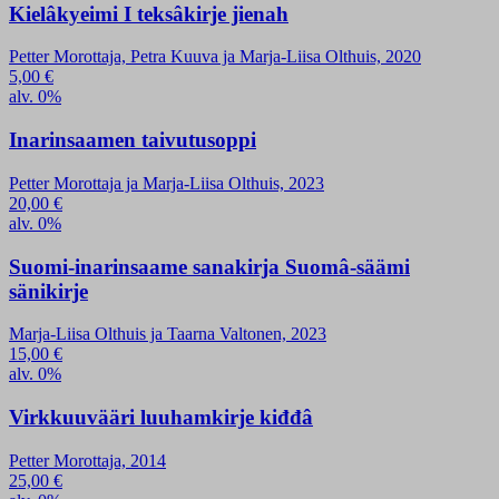
Kielâkyeimi I teksâkirje jienah
Petter Morottaja, Petra Kuuva ja Marja-Liisa Olthuis, 2020
5,00
€
alv. 0%
Inarinsaamen taivutusoppi
Petter Morottaja ja Marja-Liisa Olthuis, 2023
20,00
€
alv. 0%
Suomi-inarinsaame sanakirja Suomâ-säämi
sänikirje
Marja-Liisa Olthuis ja Taarna Valtonen, 2023
15,00
€
alv. 0%
Virkkuuvääri luuhamkirje kiđđâ
Petter Morottaja, 2014
25,00
€