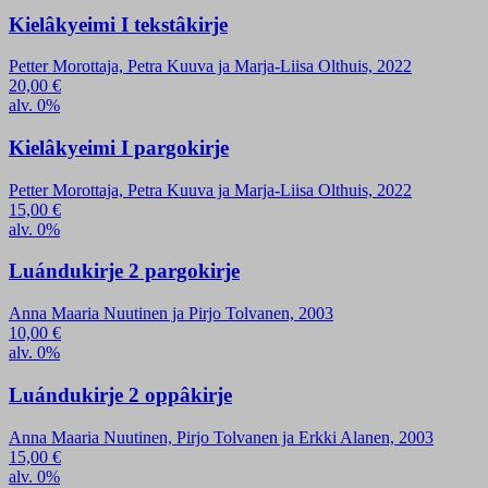
Kielâkyeimi I tekstâkirje
Petter Morottaja, Petra Kuuva ja Marja-Liisa Olthuis, 2022
20,00
€
alv. 0%
Kielâkyeimi I pargokirje
Petter Morottaja, Petra Kuuva ja Marja-Liisa Olthuis, 2022
15,00
€
alv. 0%
Luándukirje 2 pargokirje
Anna Maaria Nuutinen ja Pirjo Tolvanen, 2003
10,00
€
alv. 0%
Luándukirje 2 oppâkirje
Anna Maaria Nuutinen, Pirjo Tolvanen ja Erkki Alanen, 2003
15,00
€
alv. 0%