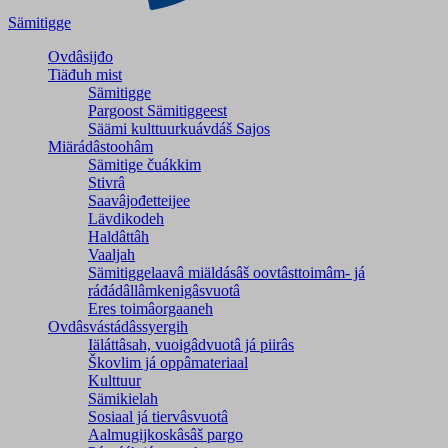
Sämitigge
Ovdâsijđo
Tiäđuh mist
Sämitigge
Pargoost Sämitiggeest
Säämi kulttuurkuávdáš Sajos
Miärádâstoohâm
Sämitige čuákkim
Stivrâ
Saavâjođetteijee
Lävdikodeh
Haldâttâh
Vaaljah
Sämitiggelaavâ miäldásâš oovtâsttoimâm- já
ráđádâllâmkenigâsvuotâ
Eres toimâorgaaneh
Ovdâsvástádâssyergih
Iäláttâsah, vuoigâdvuotâ já piirâs
Škovlim já oppâmateriaal
Kulttuur
Sämikielah
Sosiaal já tiervâsvuotâ
Aalmugijkoskâsâš pargo