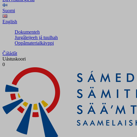
Suomi
English
Dokumenteh
Jurgâleijeeh já tuulhah
Oppâmaterialkävppi
Čáládât
Uástuskoori
0