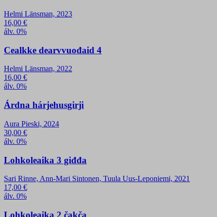
Helmi Länsman, 2023
16,00
€
álv. 0%
Cealkke dearvvuođaid 4
Helmi Länsman, 2022
16,00
€
álv. 0%
Árdna hárjehusgirji
Aura Pieski, 2024
30,00
€
álv. 0%
Lohkoleaika 3 giđđa
Sari Rinne, Ann-Mari Sintonen, Tuula Uus-Leponiemi, 2021
17,00
€
álv. 0%
Lohkoleaika 2 čakča