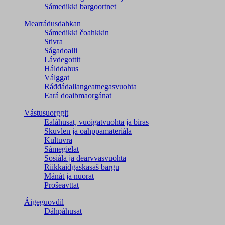
Sámedikki bargoortnet
Mearrádusdahkan
Sámedikki čoahkkin
Stivra
Ságadoalli
Lávdegottit
Hálddahus
Válggat
Ráđđádallangeatnegas­vuohta
Eará doaibmaorgánat
Vástusuorggit
Ealáhusat, vuoigatvuohta ja biras
Skuvlen ja oahppamateriála
Kultuvra
Sámegielat
Sosiála ja dearvvasvuohta
Riikkaidgaskasaš bargu
Mánát ja nuorat
Prošeavttat
Áigeguovdil
Dáhpáhusat