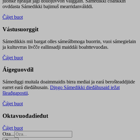
juohke njealját jagi dollojuvvon válggain. Sámedikki čoahkkin
ovddasta Sámedikki bajimuš mearridanválddi.
Čájet buot
Vástusuorggit
Sámedikkis mii bargat olles sámeálbmoga buorrin, vuoi sámegielain
ja kultuvrras livčče eallinsadji maiddái boahttevuođas.
Čájet buot
Áigeguovdil
Sámediggi muitala doaimmaidis birra mediai ja eará berošteaddjiide
earret eará dieđáhusain.
Diŋgo Sámedikki dieđáhusaid iežat
šleađgapostii
.
Čájet buot
Oktavuođadieđut
Čájet buot
Oza...