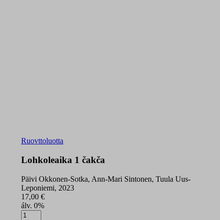
Ruovttoluotta
Lohkoleaika 1 čakča
Päivi Okkonen-Sotka, Ann-Mari Sintonen, Tuula Uus-
Leponiemi, 2023
17,00
€
álv. 0%
Lohkoleaika