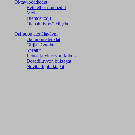
Oktavuođadieđut
Rehketbearrandieđut
Media
Diehtosuodji
Olahahttivuođačilgehus
Oahppomateriálagávpi
Oahppomateriálat
Girjjálašvuohta
Spealut
Jietna- ja videovurkkohusat
Deaddiluvvon buktagat
Nuvttá digibuktagat