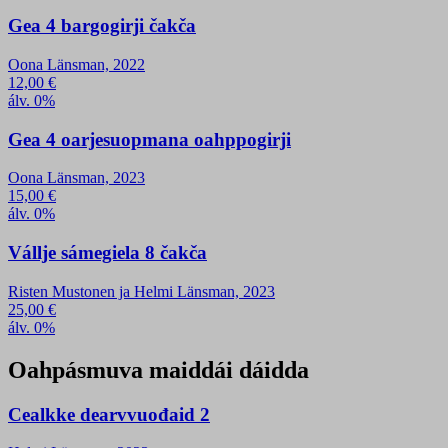
Gea 4 bargogirji čakča
Oona Länsman, 2022
12,00
€
álv. 0%
Gea 4 oarjesuopmana oahppogirji
Oona Länsman, 2023
15,00
€
álv. 0%
Vállje sámegiela 8 čakča
Risten Mustonen ja Helmi Länsman, 2023
25,00
€
álv. 0%
Oahpásmuva maiddái dáidda
Cealkke dearvvuođaid 2