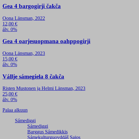
Gea 4 bargogirji čakča
Oona Länsman, 2022
12,00
€
álv. 0%
Gea 4 oarjesuopmana oahppogirji
Oona Länsman, 2023
15,00
€
álv. 0%
Vállje sámegiela 8 čakča
Risten Mustonen ja Helmi Länsman, 2023
25,00
€
álv. 0%
Palaa alkuun
Sámediggi
Sámediggi
Barggus Sámedikkis
Sámekulturguovddáš Sajos