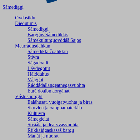
Sámediggi
Ovdasiidu
Dieđut mis
Sámediggi
Barggus Sámedikkis
Sámekulturguovddáš Sajos
Mearrádusdahkan
Sámedikki čoahkkin
Stivra
Ságadoalli
Lávdegottit
Hálddahus
Válggat
Ráđđádallangeatnegas­vuohta
Eará doaibmaorgánat
Vástusuorggit
Ealáhusat, vuoigatvuohta ja biras
Skuvlen ja oahppamateriála
Kultuvra
Sámegielat
Sosiála ja dearvvasvuohta
Riikkaidgaskasaš bargu
Mánát ja nuorat