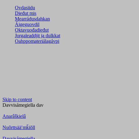
Ovdasiidu
Dieđut mis
Mearrádusdahkan
Áigeguovdil
Oktavuođadieđut
Jorgaleaddjit ja dulkkat
Oahppomateriálagávpi
Skip to content
Davvisámegiella
dav
Anarâškielâ
Nuõrttsääʹmǩiõll
Davvisámegiella