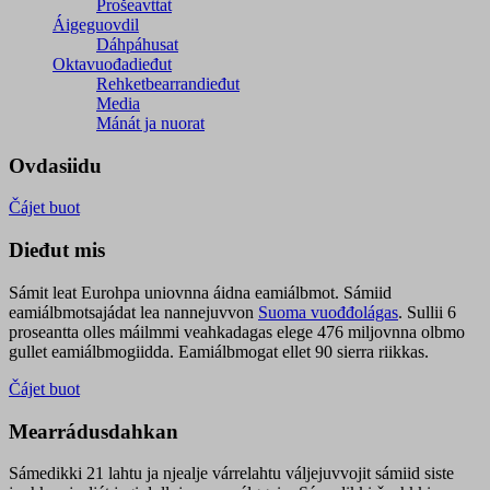
Prošeavttat
Áigeguovdil
Dáhpáhusat
Oktavuođadieđut
Rehketbearrandieđut
Media
Mánát ja nuorat
Ovdasiidu
Čájet buot
Dieđut mis
Sámit leat Eurohpa uniovnna áidna eamiálbmot. Sámiid
eamiálbmotsajádat lea nannejuvvon
Suoma vuođđolágas
. Sullii 6
proseantta olles máilmmi veahkadagas elege 476 miljovnna olbmo
gullet eamiálbmogiidda. Eamiálbmogat ellet 90 sierra riikkas.
Čájet buot
Mearrádusdahkan
Sámedikki 21 lahtu ja njealje várrelahtu váljejuvvojit sámiid siste