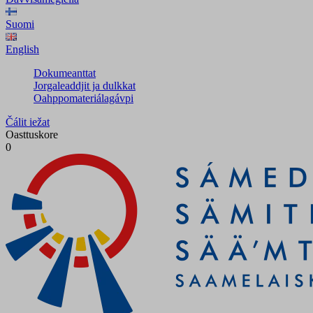
Suomi
English
Dokumeanttat
Jorgaleaddjit ja dulkkat
Oahppomateriálagávpi
Čálit iežat
Oasttuskore
0