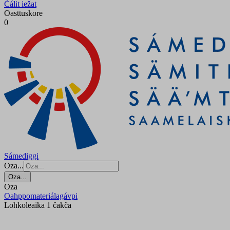
Čálit iežat
Oasttuskore
0
Sámediggi
Oza...
Oza...
Oza
Oahppomateriálagávpi
Lohkoleaika 1 čakča