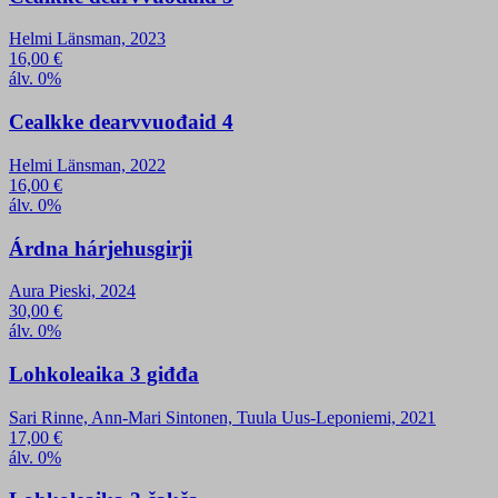
Helmi Länsman, 2023
16,00
€
álv. 0%
Cealkke dearvvuođaid 4
Helmi Länsman, 2022
16,00
€
álv. 0%
Árdna hárjehusgirji
Aura Pieski, 2024
30,00
€
álv. 0%
Lohkoleaika 3 giđđa
Sari Rinne, Ann-Mari Sintonen, Tuula Uus-Leponiemi, 2021
17,00
€
álv. 0%