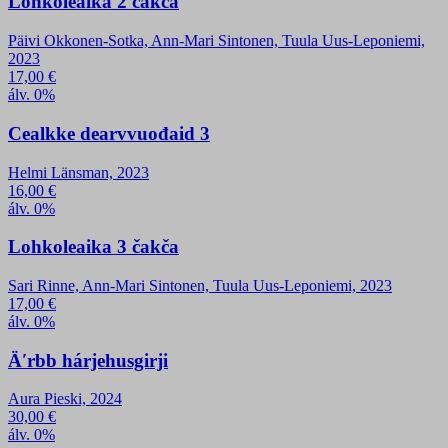
Lohkoleaika 2 čakča
Päivi Okkonen-Sotka, Ann-Mari Sintonen, Tuula Uus-Leponiemi,
2023
17,00
€
álv. 0%
Cealkke dearvvuođaid 3
Helmi Länsman, 2023
16,00
€
álv. 0%
Lohkoleaika 3 čakča
Sari Rinne, Ann-Mari Sintonen, Tuula Uus-Leponiemi, 2023
17,00
€
álv. 0%
Äʹrbb hárjehusgirji
Aura Pieski, 2024
30,00
€
álv. 0%