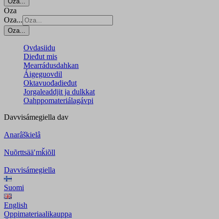
Oza...
Oza
Oza...
Oza...
Ovdasiidu
Dieđut mis
Mearrádusdahkan
Áigeguovdil
Oktavuođadieđut
Jorgaleaddjit ja dulkkat
Oahppomateriálagávpi
Davvisámegiella
dav
Anarâškielâ
Nuõrttsääʹmǩiõll
Davvisámegiella
Suomi
English
Oppimateriaalikauppa