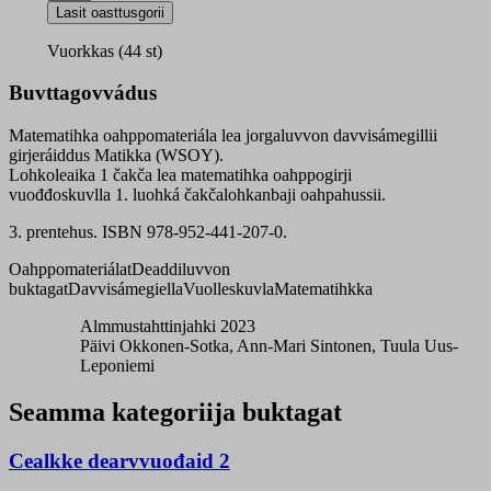
1
Lasit oasttusgorii
čakča
quantity
Vuorkkas (44 st)
Buvttagovvádus
Matematihka oahppomateriála lea jorgaluvvon davvisámegillii
girjeráiddus Matikka (WSOY).
Lohkoleaika 1 čakča lea matematihka oahppogirji
vuođđoskuvlla 1. luohká čakčalohkanbaji oahpahussii.
3. prentehus. ISBN 978-952-441-207-0.
Oahppomateriálat
Deaddiluvvon
buktagat
Davvisámegiella
Vuolleskuvla
Matematihkka
Almmustahttinjahki 2023
Päivi Okkonen-Sotka, Ann-Mari Sintonen, Tuula Uus-
Leponiemi
Seamma kategoriija buktagat
Cealkke dearvvuođaid 2