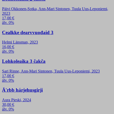
Päivi Okkonen-Sotka, Ann-Mari Sintonen, Tuula Uus-Leponiemi,
2023
17,00
€
álv. 0%
Cealkke dearvvuođaid 3
Helmi Länsman, 2023
16,00
€
álv. 0%
Lohkoleaika 3 čakča
Sari Rinne, Ann-Mari Sintonen, Tuula Uus-Leponiemi, 2023
17,00
€
álv. 0%
Äʹrbb hárjehusgirji
Aura Pieski, 2024
30,00
€
álv. 0%