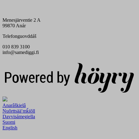
Menesjärventie 2 A
99870 Anár
Telefonguovddáš
010 839 3100
info@samediggi.fi
Digi- ja mainostoimisto Höyry Rovaniemi ja Oulu
Anarâškielâ
Nuõrttsääʹmǩiõll
Davvisámegiella
Suomi
English