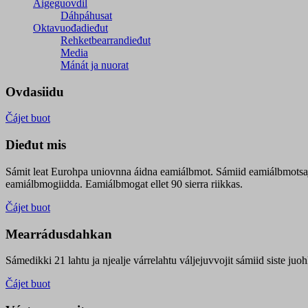
Áigeguovdil
Dáhpáhusat
Oktavuođadieđut
Rehketbearrandieđut
Media
Mánát ja nuorat
Ovdasiidu
Čájet buot
Dieđut mis
Sámit leat Eurohpa uniovnna áidna eamiálbmot. Sámiid eamiálbmotsa
eamiálbmogiidda. Eamiálbmogat ellet 90 sierra riikkas.
Čájet buot
Mearrádusdahkan
Sámedikki 21 lahtu ja njealje várrelahtu váljejuvvojit sámiid siste j
Čájet buot