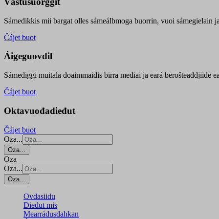
Vástusuorggit
Sámedikkis mii bargat olles sámeálbmoga buorrin, vuoi sámegielain ja 
Čájet buot
Áigeguovdil
Sámediggi muitala doaimmaidis birra mediai ja eará berošteaddjiide ea
Čájet buot
Oktavuođadieđut
Čájet buot
Oza...
Oza...
Oza
Oza...
Oza...
Ovdasiidu
Dieđut mis
Mearrádusdahkan