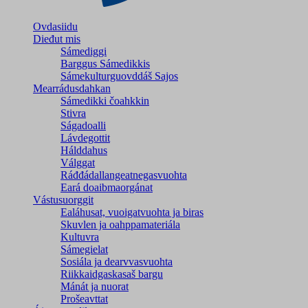
Ovdasiidu
Dieđut mis
Sámediggi
Barggus Sámedikkis
Sámekulturguovddáš Sajos
Mearrádusdahkan
Sámedikki čoahkkin
Stivra
Ságadoalli
Lávdegottit
Hálddahus
Válggat
Ráđđádallangeatnegas­vuohta
Eará doaibmaorgánat
Vástusuorggit
Ealáhusat, vuoigatvuohta ja biras
Skuvlen ja oahppamateriála
Kultuvra
Sámegielat
Sosiála ja dearvvasvuohta
Riikkaidgaskasaš bargu
Mánát ja nuorat
Prošeavttat