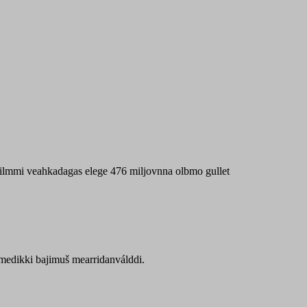
 máilmmi veahkadagas elege 476 miljovnna olbmo gullet
Sámedikki bajimuš mearridanválddi.