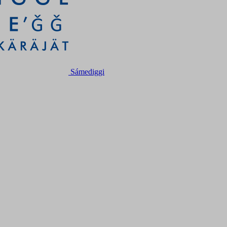
Sámediggi