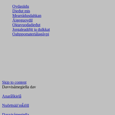
Ovdasiidu
Dieđut mis
Mearrádusdahkan
Áigeguovdil
Oktavuođadieđut
Jorgaleaddjit ja dulkkat
Oahppomateriálagávpi
Skip to content
Davvisámegiella
dav
Anarâškielâ
Nuõrttsääʹmǩiõll
Davvisámegiella