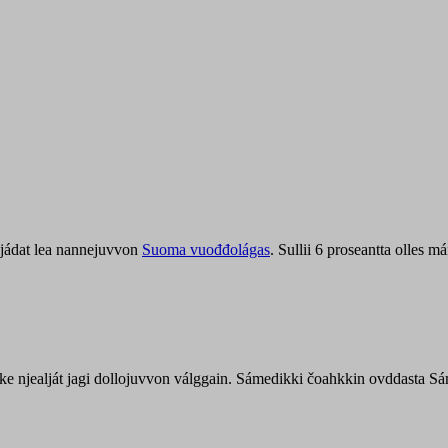
jádat lea nannejuvvon
Suoma vuođđolágas
. Sullii 6 proseantta olles
uohke njealját jagi dollojuvvon válggain. Sámedikki čoahkkin ovddasta 