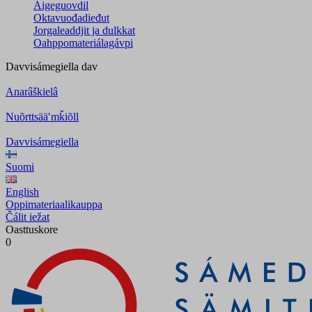
Áigeguovdil
Oktavuođadieđut
Jorgaleaddjit ja dulkkat
Oahppomateriálagávpi
Davvisámegiella
dav
Anarâškielâ
Nuõrttsääʹmǩiõll
Davvisámegiella
Suomi
English
Oppimateriaalikauppa
Čálit iežat
Oasttuskore
0