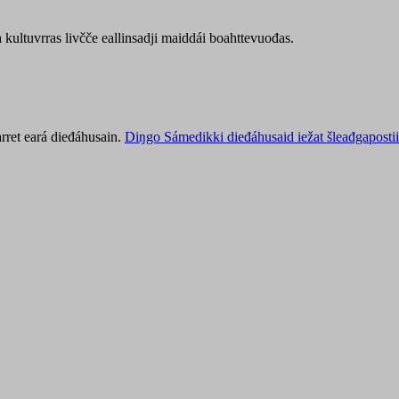
kultuvrras livčče eallinsadji maiddái boahttevuođas.
rret eará dieđáhusain.
Diŋgo Sámedikki dieđáhusaid iežat šleađgapostii