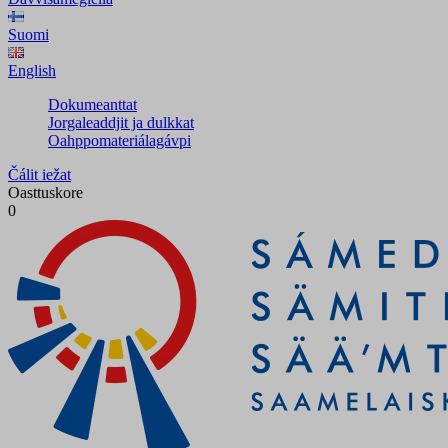
Suomi
English
Dokumeanttat
Jorgaleaddjit ja dulkkat
Oahppomateriálagávpi
Čálit iežat
Oasttuskore
0