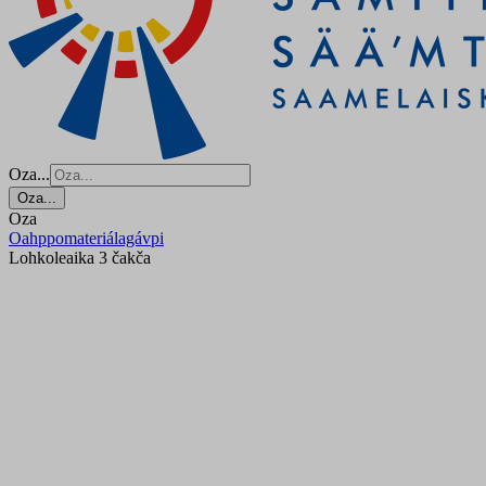
Oza...
Oza...
Oza
Oahppomateriálagávpi
Lohkoleaika 3 čakča