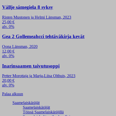
Vállje sámegiela 8 syksy
Risten Mustonen ja Helmi Länsman, 2023
25,00
€
alv. 0%
Gea 2 Gollemeahcci tehtäväkirja kevät
Oona Länsman, 2020
12,00
€
alv. 0%
Inarinsaamen taivutusoppi
Petter Morottaja ja Marja-Liisa Olthuis, 2023
20,00
€
alv. 0%
Palaa alkuun
Saamelaiskäräjät
Saamelaiskäräjät
Töissä Saamelaiskäräjillä