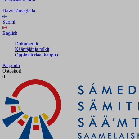
Davvisámegiella
Suomi
English
Dokumentit
Kääntäjät ja tulkit
Oppimateriaalikauppa
Kirjaudu
Ostoskori
0