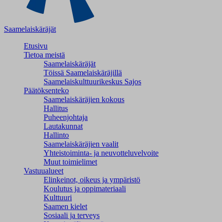
Saamelaiskäräjät
Etusivu
Tietoa meistä
Saamelaiskäräjät
Töissä Saamelaiskäräjillä
Saamelaiskulttuuri­keskus Sajos
Päätöksenteko
Saamelaiskäräjien kokous
Hallitus
Puheenjohtaja
Lautakunnat
Hallinto
Saamelaiskäräjien vaalit
Yhteistoiminta- ja neuvotteluvelvoite
Muut toimielimet
Vastuualueet
Elinkeinot, oikeus ja ympäristö
Koulutus ja oppimateriaali
Kulttuuri
Saamen kielet
Sosiaali ja terveys