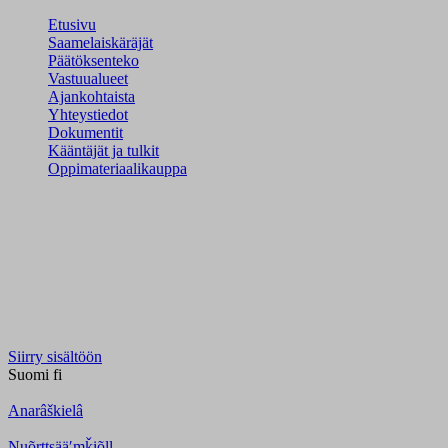
Etusivu
Saamelaiskäräjät
Päätöksenteko
Vastuualueet
Ajankohtaista
Yhteystiedot
Dokumentit
Kääntäjät ja tulkit
Oppimateriaalikauppa
Siirry sisältöön
Suomi
fi
Anarâškielâ
Nuõrttsääʹmǩiõll