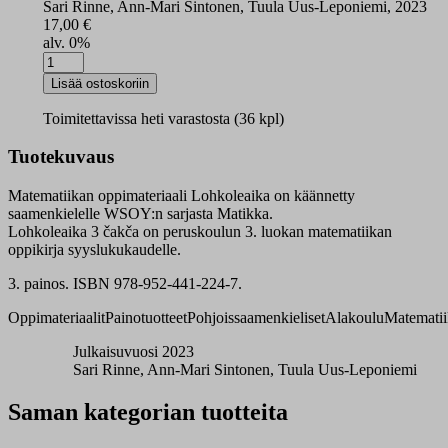
Sari Rinne, Ann-Mari Sintonen, Tuula Uus-Leponiemi, 2023
17,00
€
alv. 0%
Lohkoleaika
3
Lisää ostoskoriin
syksy
määrä
Toimitettavissa heti varastosta (36 kpl)
Tuotekuvaus
Matematiikan oppimateriaali Lohkoleaika on käännetty
saamenkielelle WSOY:n sarjasta Matikka.
Lohkoleaika 3 čakča on peruskoulun 3. luokan matematiikan
oppikirja syyslukukaudelle.
3. painos. ISBN 978-952-441-224-7.
Oppimateriaalit
Painotuotteet
Pohjoissaamenkieliset
Alakoulu
Matemati
Julkaisuvuosi 2023
Sari Rinne, Ann-Mari Sintonen, Tuula Uus-Leponiemi
Saman kategorian tuotteita