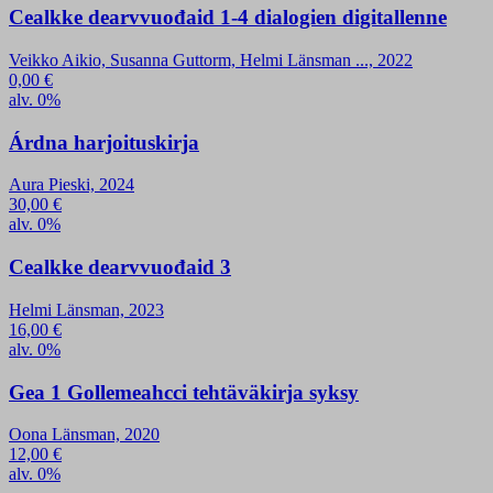
Cealkke dearvvuođaid 1-4 dialogien digitallenne
Veikko Aikio, Susanna Guttorm, Helmi Länsman ..., 2022
0,00
€
alv. 0%
Árdna harjoituskirja
Aura Pieski, 2024
30,00
€
alv. 0%
Cealkke dearvvuođaid 3
Helmi Länsman, 2023
16,00
€
alv. 0%
Gea 1 Gollemeahcci tehtäväkirja syksy
Oona Länsman, 2020
12,00
€
alv. 0%