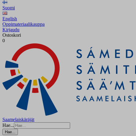
Suomi
English
Oppimateriaalikauppa
Kirjaudu
Ostoskori
0
Saamelaiskäräjät
Hae...
Hae...