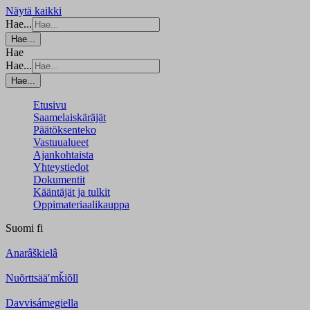
Näytä kaikki
Hae...
Hae...
Hae
Hae...
Hae...
Etusivu
Saamelaiskäräjät
Päätöksenteko
Vastuualueet
Ajankohtaista
Yhteystiedot
Dokumentit
Kääntäjät ja tulkit
Oppimateriaalikauppa
Suomi
fi
Anarâškielâ
Nuõrttsääʹmǩiõll
Davvisámegiella