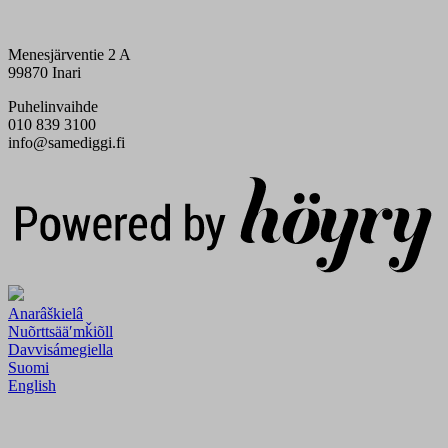
Menesjärventie 2 A
99870 Inari
Puhelinvaihde
010 839 3100
info@samediggi.fi
Digi- ja mainostoimisto Höyry Rovaniemi ja Oulu
Anarâškielâ
Nuõrttsääʹmǩiõll
Davvisámegiella
Suomi
English