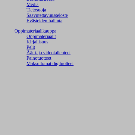
Media
Tietosuoja
Saavutettavuusseloste
Evästeiden hallinta
Oppimateriaalikauppa
Oppimateriaalit
Kirjallisuus
Pelit
Ääni- ja videotallenteet
Painotuotteet
Maksuttomat digituotteet