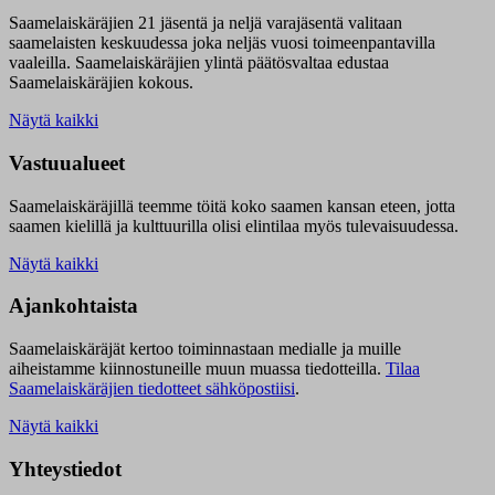
Saamelaiskäräjien 21 jäsentä ja neljä varajäsentä valitaan
saamelaisten keskuudessa joka neljäs vuosi toimeenpantavilla
vaaleilla. Saamelaiskäräjien ylintä päätösvaltaa edustaa
Saamelaiskäräjien kokous.
Näytä kaikki
Vastuualueet
Saamelaiskäräjillä t
eemme töitä koko saamen kansan eteen, jotta
saamen kielillä ja kulttuurilla olisi elintilaa myös tulevaisuudessa.
Näytä kaikki
Ajankohtaista
Saamelaiskäräjät kertoo toiminnastaan medialle ja muille
aiheistamme kiinnostuneille muun muassa tiedotteilla.
Tilaa
Saamelaiskäräjien tiedotteet sähköpostiisi
.
Näytä kaikki
Yhteystiedot