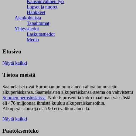
Kansainvälinen työ
Lapset ja nuoret
Hankkeet
Ajankohtaista
Tapahtumat
Yhteystiedot
Laskutustiedot
Media
Etusivu
Näytä kaikki
Tietoa meistä
Saamelaiset ovat Euroopan unionin alueen ainoa tunnustettu
alkuperäiskansa. Saamelaisten alkuperäiskansa-asema on vahvistettu
Suomen perustuslaissa
.
Noin 6 prosenttia koko maailman väestöstä
eli 476 miljoonaa ihmistä kuuluu alkuperäiskansoihin.
Alkuperäiskansoja elää 90 eri valtion alueella.
Näytä kaikki
Päätöksenteko