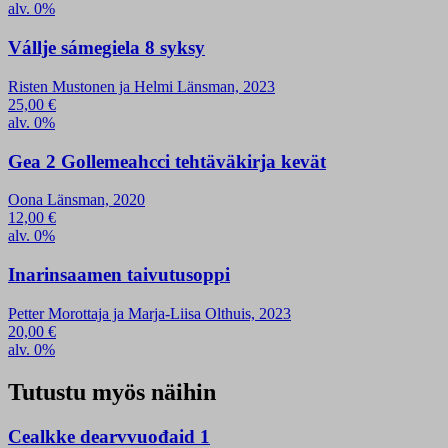
alv. 0%
Vállje sámegiela 8 syksy
Risten Mustonen ja Helmi Länsman, 2023
25,00
€
alv. 0%
Gea 2 Gollemeahcci tehtäväkirja kevät
Oona Länsman, 2020
12,00
€
alv. 0%
Inarinsaamen taivutusoppi
Petter Morottaja ja Marja-Liisa Olthuis, 2023
20,00
€
alv. 0%
Tutustu myös näihin
Cealkke dearvvuođaid 1