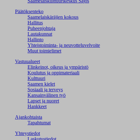
Saamelaiskulttuuri­keskus Sajos
Päätöksenteko
Saamelaiskäräjien kokous
Hallitus
Puheenjohtaja
Lautakunnat
Hallinto
Yhteistoiminta- ja neuvotteluvelvoite
Muut toimielimet
Vastuualueet
Elinkeinot, oikeus ja ympäristö
Koulutus ja oppimateriaali
Kulttuuri
Saamen kielet
Sosiaali ja terveys
Kansainvälinen työ
Lapset ja nuoret
Hankkeet
Ajankohtaista
Tapahtumat
Yhteystiedot
Laskutustiedot