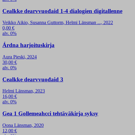
Cealkke dearvvuođaid 1-4 dialogien digitallenne
Veikko Aikio, Susanna Guttorm, Helmi Länsman ..., 2022
0,00
€
alv. 0%
Árdna harjoituskirja
Aura Pieski, 2024
30,00
€
alv. 0%
Cealkke dearvvuođaid 3
Helmi Länsman, 2023
16,00
€
alv. 0%
Gea 1 Gollemeahcci tehtäväkirja syksy
Oona Länsman, 2020
12,00
€