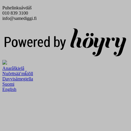
Puhelinkuávdáš
010 839 3100
info@samediggi.fi
Digi- ja mainostoimisto Höyry Rovaniemi ja Oulu
Anarâškielâ
Nuõrttsääʹmǩiõll
Davvisámegiella
Suomi
English