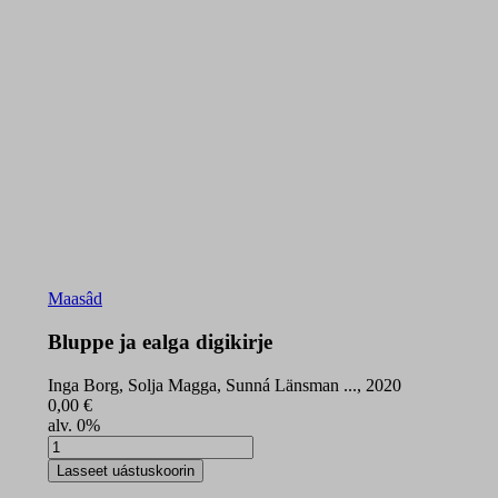
Maasâd
Bluppe ja ealga digikirje
Inga Borg, Solja Magga, Sunná Länsman ..., 2020
0,00
€
alv. 0%
Bluppe
ja
Lasseet uástuskoorin
ealga