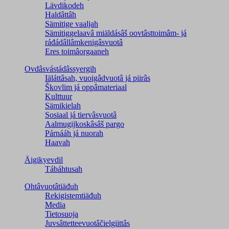
Lävdikodeh
Haldâttâh
Sämitige vaaljah
Sämitiggelaavâ miäldásâš oovtâsttoimâm- já
ráđádâllâmkenigâsvuotâ
Eres toimâorgaaneh
Ovdâsvástádâssyergih
Iäláttâsah, vuoigâdvuotâ já piirâs
Škovlim já oppâmateriaal
Kulttuur
Sämikielah
Sosiaal já tiervâsvuotâ
Aalmugijkoskâsâš pargo
Párnááh já nuorah
Haavah
Äigikyevdil
Tábáhtusah
Ohtâvuotâtiäđuh
Rekigistemtiäđuh
Media
Tietosuoja
Juvsâttetteevuotâčielgiittâs