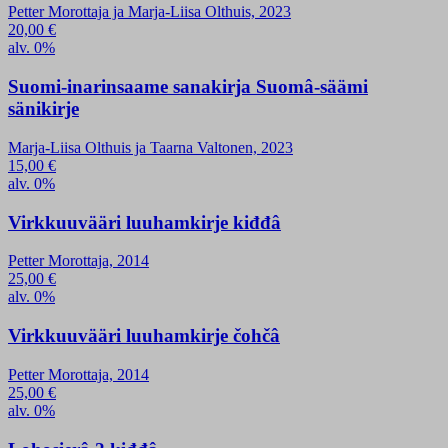
Petter Morottaja ja Marja-Liisa Olthuis, 2023
20,00
€
alv. 0%
Suomi-inarinsaame sanakirja Suomâ-säämi
sänikirje
Marja-Liisa Olthuis ja Taarna Valtonen, 2023
15,00
€
alv. 0%
Virkkuuvääri luuhamkirje kiđđâ
Petter Morottaja, 2014
25,00
€
alv. 0%
Virkkuuvääri luuhamkirje čohčâ
Petter Morottaja, 2014
25,00
€
alv. 0%