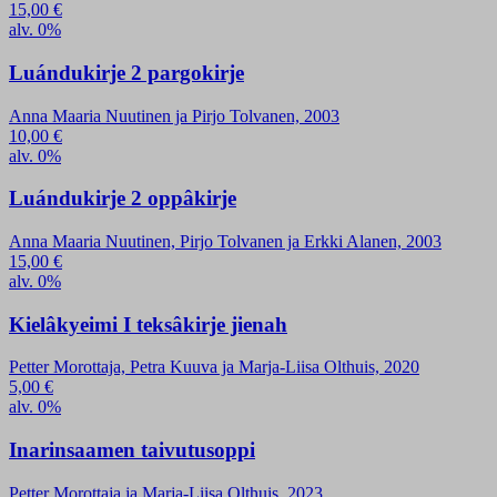
15,00
€
alv. 0%
Luándukirje 2 pargokirje
Anna Maaria Nuutinen ja Pirjo Tolvanen, 2003
10,00
€
alv. 0%
Luándukirje 2 oppâkirje
Anna Maaria Nuutinen, Pirjo Tolvanen ja Erkki Alanen, 2003
15,00
€
alv. 0%
Kielâkyeimi I teksâkirje jienah
Petter Morottaja, Petra Kuuva ja Marja-Liisa Olthuis, 2020
5,00
€
alv. 0%
Inarinsaamen taivutusoppi
Petter Morottaja ja Marja-Liisa Olthuis, 2023