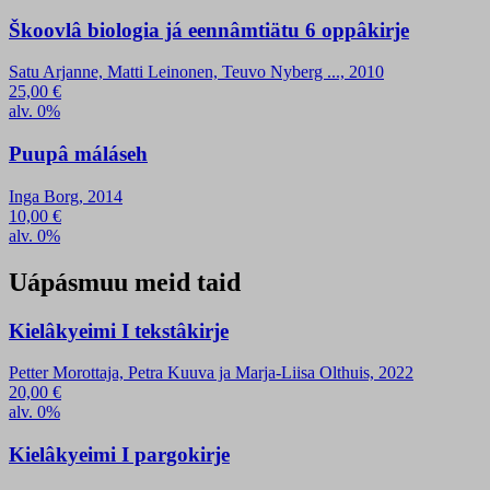
Škoovlâ biologia já eennâmtiätu 6 oppâkirje
Satu Arjanne, Matti Leinonen, Teuvo Nyberg ..., 2010
25,00
€
alv. 0%
Puupâ máláseh
Inga Borg, 2014
10,00
€
alv. 0%
Uápásmuu meid taid
Kielâkyeimi I tekstâkirje
Petter Morottaja, Petra Kuuva ja Marja-Liisa Olthuis, 2022
20,00
€
alv. 0%
Kielâkyeimi I pargokirje