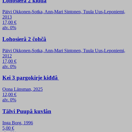
Lohosierâ 2 kiđđâ
Päivi Okkonen-Sotka, Ann-Mari Sintonen, Tuula Uus-Leponiemi,
2013
17,00
€
alv. 0%
Lohosierâ 2 čohčâ
Päivi Okkonen-Sotka, Ann-Mari Sintonen, Tuula Uus-Leponiemi,
2012
17,00
€
alv. 0%
Kei 3 pargokirje kiđđâ
Oona Länsman, 2025
12,00
€
alv. 0%
Tälvi Puupâ kuvlân
Inga Borg, 1996
5,00
€