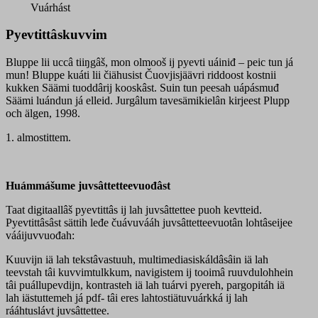
digikirje
Vuárhást
quantity
Pyevtittâskuvvim
Bluppe lii uccâ tiiŋgâš, mon olmooš ij pyevti uáiniđ – peic tun já
mun! Bluppe kuáti lii čiähusist Čuovjisjäävri riddoost kostnii
kukken Säämi tuoddârij kooskâst. Suin tun peesah uápásmuđ
Säämi luándun já elleid. Jurgâlum tavesämikielân kirjeest Plupp
och älgen, 1998.
1. almostittem.
Huámmášume juvsâttetteevuođâst
Taat digitaallâš pyevtittâs ij lah juvsâttettee puoh kevtteid.
Pyevtittâsâst sättih leđe čuávuvááh juvsâttetteevuotân lohtâseijee
vááijuvvuođah:
Kuuvijn iä lah tekstâvastuuh, multimediasiskáldâsâin iä lah
teevstah tâi kuvvimtulkkum, navigistem ij tooimâ ruuvdulohhein
tâi puállupevdijn, kontrasteh iä lah tuárvi pyereh, pargopitáh iä
lah iästuttemeh já pdf- tâi eres lahtostiätuvuárkká ij lah
rááhtuslávt juvsâttettee.