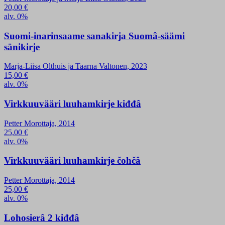
20,00
€
alv. 0%
Suomi-inarinsaame sanakirja Suomâ-säämi
sänikirje
Marja-Liisa Olthuis ja Taarna Valtonen, 2023
15,00
€
alv. 0%
Virkkuuvääri luuhamkirje kiđđâ
Petter Morottaja, 2014
25,00
€
alv. 0%
Virkkuuvääri luuhamkirje čohčâ
Petter Morottaja, 2014
25,00
€
alv. 0%
Lohosierâ 2 kiđđâ