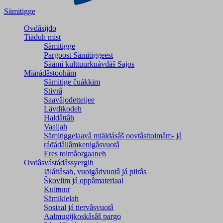
Sämitigge
Ovdâsijđo
Tiäđuh mist
Sämitigge
Pargoost Sämitiggeest
Säämi kulttuurkuávdáš Sajos
Miärádâstoohâm
Sämitige čuákkim
Stivrâ
Saavâjođetteijee
Lävdikodeh
Haldâttâh
Vaaljah
Sämitiggelaavâ miäldásâš oovtâsttoimâm- já
ráđádâllâmkenigâsvuotâ
Eres toimâorgaaneh
Ovdâsvástádâssyergih
Iäláttâsah, vuoigâdvuotâ já piirâs
Škovlim já oppâmateriaal
Kulttuur
Sämikielah
Sosiaal já tiervâsvuotâ
Aalmugijkoskâsâš pargo