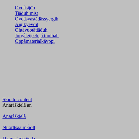
Ovdâsijđo
Tiäđuh mist
Ovdâsvástádâssyergih
Äigikyevdil
Ohtâvuotâtiäđuh
Jurgâleijeeh já tuulhah
Oppâmaterialkävppi
Skip to content
Anarâškielâ
an
Anarâškielâ
Nuõrttsääʹmǩiõll
Davvisámegiella