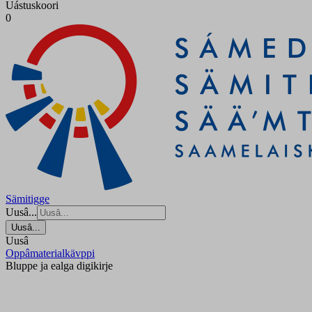
Uástuskoori
0
Sämitigge
Uusâ...
Uusâ...
Uusâ
Oppâmaterialkävppi
Bluppe ja ealga digikirje