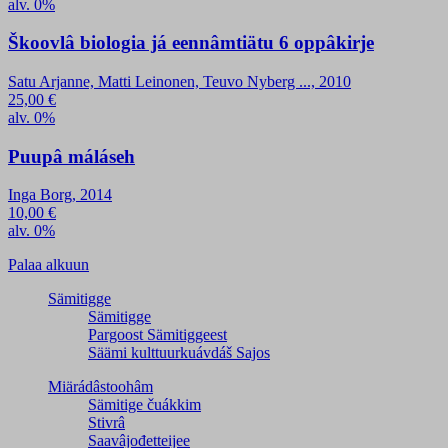
alv. 0%
Škoovlâ biologia já eennâmtiätu 6 oppâkirje
Satu Arjanne, Matti Leinonen, Teuvo Nyberg ..., 2010
25,00
€
alv. 0%
Puupâ máláseh
Inga Borg, 2014
10,00
€
alv. 0%
Palaa alkuun
Sämitigge
Sämitigge
Pargoost Sämitiggeest
Säämi kulttuurkuávdáš Sajos
Miärádâstoohâm
Sämitige čuákkim
Stivrâ
Saavâjođetteijee