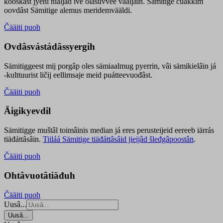
kooskâst jyehi niäljád ive olášuvvee vaaljâin. Sämitige čuákkim
oovdâst Sämitige alemus meridemvääldi.
Čääiti puoh
Ovdâsvástádâssyergih
Sämitiggeest mij porgâp oles sämiaalmug pyerrin, vâi sämikielâin já
-kulttuurist ličij eellimsaje meid puátteevuođâst.
Čääiti puoh
Äigikyevdil
Sämitigge muštâl toimâinis median já eres perusteijeid eereeb iärrás
tiäđáttâsâin.
Tiiláá Sämitige tiäđáttâsâid jieijâd šleđgâpoostân
.
Čääiti puoh
Ohtâvuotâtiäđuh
Čääiti puoh
Uusâ...
Uusâ...