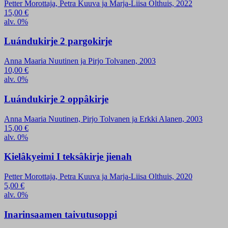
Petter Morottaja, Petra Kuuva ja Marja-Liisa Olthuis, 2022
15,00
€
alv. 0%
Luándukirje 2 pargokirje
Anna Maaria Nuutinen ja Pirjo Tolvanen, 2003
10,00
€
alv. 0%
Luándukirje 2 oppâkirje
Anna Maaria Nuutinen, Pirjo Tolvanen ja Erkki Alanen, 2003
15,00
€
alv. 0%
Kielâkyeimi I teksâkirje jienah
Petter Morottaja, Petra Kuuva ja Marja-Liisa Olthuis, 2020
5,00
€
alv. 0%
Inarinsaamen taivutusoppi