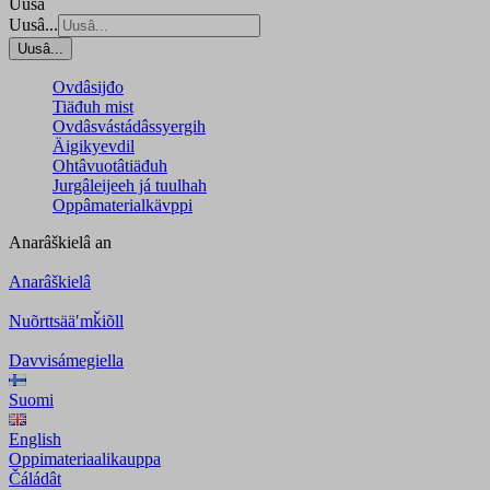
Uusâ
Uusâ...
Uusâ...
Ovdâsijđo
Tiäđuh mist
Ovdâsvástádâssyergih
Äigikyevdil
Ohtâvuotâtiäđuh
Jurgâleijeeh já tuulhah
Oppâmaterialkävppi
Anarâškielâ
an
Anarâškielâ
Nuõrttsääʹmǩiõll
Davvisámegiella
Suomi
English
Oppimateriaalikauppa
Čáládât