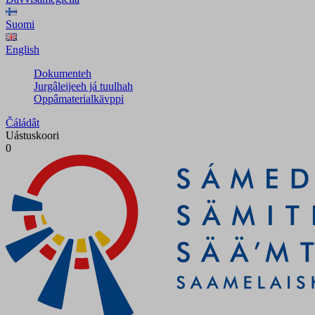
Suomi
English
Dokumenteh
Jurgâleijeeh já tuulhah
Oppâmaterialkävppi
Čáládât
Uástuskoori
0