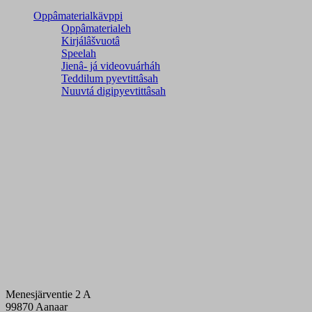
Oppâmaterialkävppi
Oppâmaterialeh
Kirjálâšvuotâ
Speelah
Jienâ- já videovuárháh
Teddilum pyevtittâsah
Nuuvtá digipyevtittâsah
Menesjärventie 2 A
99870 Aanaar