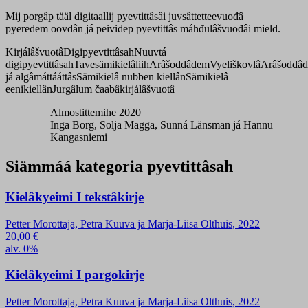
Mij porgâp tääl digitaallij pyevtittâsâi juvsâttetteevuođâ
pyeredem oovdân já peividep pyevtittâs máhđulâšvuođâi mield.
Kirjálâšvuotâ
Digipyevtittâsah
Nuuvtá
digipyevtittâsah
Tavesämikielâliih
Arâšoddâdem
Vyeliškovlâ
Arâšoddâ
já algâmáttááttâs
Sämikielâ nubben kiellân
Sämikielâ
eenikiellân
Jurgâlum čaabâkirjálâšvuotâ
Almostittemihe 2020
Inga Borg, Solja Magga, Sunná Länsman já Hannu
Kangasniemi
Siämmáá kategoria pyevtittâsah
Kielâkyeimi I tekstâkirje
Petter Morottaja, Petra Kuuva ja Marja-Liisa Olthuis, 2022
20,00
€
alv. 0%
Kielâkyeimi I pargokirje
Petter Morottaja, Petra Kuuva ja Marja-Liisa Olthuis, 2022