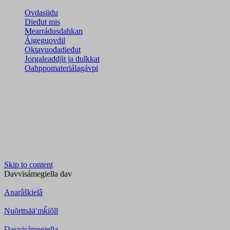
Ovdasiidu
Dieđut mis
Mearrádusdahkan
Áigeguovdil
Oktavuođadieđut
Jorgaleaddjit ja dulkkat
Oahppomateriálagávpi
Skip to content
Davvisámegiella
dav
Anarâškielâ
Nuõrttsääʹmǩiõll
Davvisámegiella