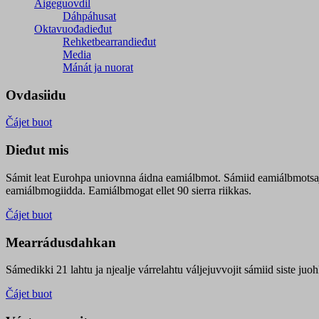
Áigeguovdil
Dáhpáhusat
Oktavuođadieđut
Rehketbearrandieđut
Media
Mánát ja nuorat
Ovdasiidu
Čájet buot
Dieđut mis
Sámit leat Eurohpa uniovnna áidna eamiálbmot. Sámiid eamiálbmotsa
eamiálbmogiidda. Eamiálbmogat ellet 90 sierra riikkas.
Čájet buot
Mearrádusdahkan
Sámedikki 21 lahtu ja njealje várrelahtu váljejuvvojit sámiid siste j
Čájet buot