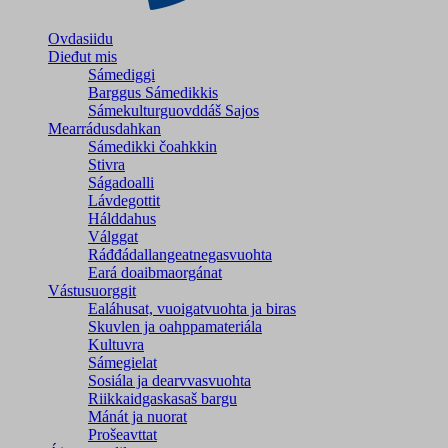
Ovdasiidu
Dieđut mis
Sámediggi
Barggus Sámedikkis
Sámekulturguovddáš Sajos
Mearrádusdahkan
Sámedikki čoahkkin
Stivra
Ságadoalli
Lávdegottit
Hálddahus
Válggat
Ráđđádallangeatnegas­vuohta
Eará doaibmaorgánat
Vástusuorggit
Ealáhusat, vuoigatvuohta ja biras
Skuvlen ja oahppamateriála
Kultuvra
Sámegielat
Sosiála ja dearvvasvuohta
Riikkaidgaskasaš bargu
Mánát ja nuorat
Prošeavttat