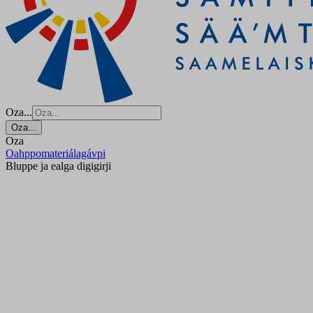
Oza...
Oza...
Oza
Oahppomateriálagávpi
Bluppe ja ealga digigirji