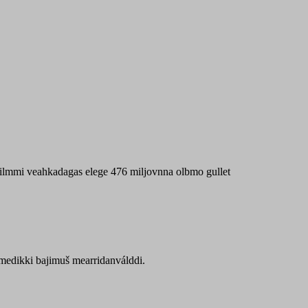
 máilmmi veahkadagas elege 476 miljovnna olbmo gullet
Sámedikki bajimuš mearridanválddi.