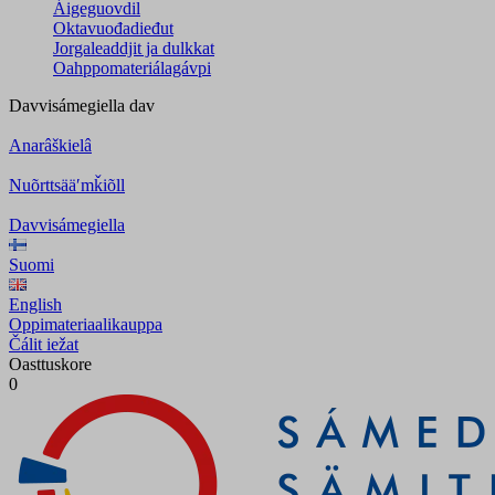
Áigeguovdil
Oktavuođadieđut
Jorgaleaddjit ja dulkkat
Oahppomateriálagávpi
Davvisámegiella
dav
Anarâškielâ
Nuõrttsääʹmǩiõll
Davvisámegiella
Suomi
English
Oppimateriaalikauppa
Čálit iežat
Oasttuskore
0