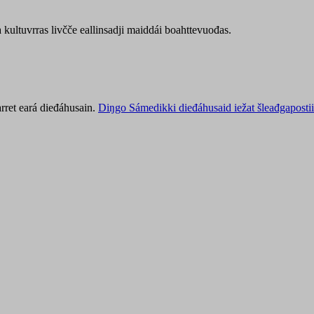
kultuvrras livčče eallinsadji maiddái boahttevuođas.
rret eará dieđáhusain.
Diŋgo Sámedikki dieđáhusaid iežat šleađgapostii