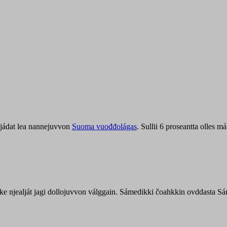
jádat lea nannejuvvon
Suoma vuođđolágas
. Sullii 6 proseantta olles
uohke njealját jagi dollojuvvon válggain. Sámedikki čoahkkin ovddasta 