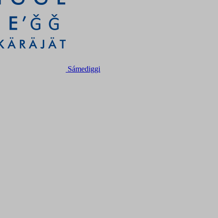
Sámediggi