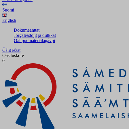
Suomi
English
Dokumeanttat
Jorgaleaddjit ja dulkkat
Oahppomateriálagávpi
Čálit iežat
Oasttuskore
0