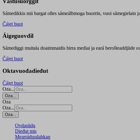
Vástusuorggit
Sámedikkis mii bargat olles sámeálbmoga buorrin, vuoi sámegielain ja 
Čájet buot
Áigeguovdil
Sámediggi muitala doaimmaidis birra mediai ja eará berošteaddjiide ea
Čájet buot
Oktavuođadieđut
Čájet buot
Oza...
Oza...
Oza
Oza...
Oza...
Ovdasiidu
Dieđut mis
Mearrádusdahkan