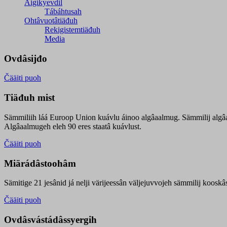
Äigikyevdil
Tábáhtusah
Ohtâvuotâtiäđuh
Rekigistemtiäđuh
Media
Ovdâsijđo
Čääiti puoh
Tiäđuh mist
Sämmiliih láá Euroop Union kuávlu áinoo algâaalmug. Sämmilij algâ
Algâaalmugeh eleh 90 eres staatâ kuávlust.
Čääiti puoh
Miärádâstoohâm
Sämitige 21 jesânid já nelji värijeessân väljejuvvojeh sämmilij koosk
Čääiti puoh
Ovdâsvástádâssyergih