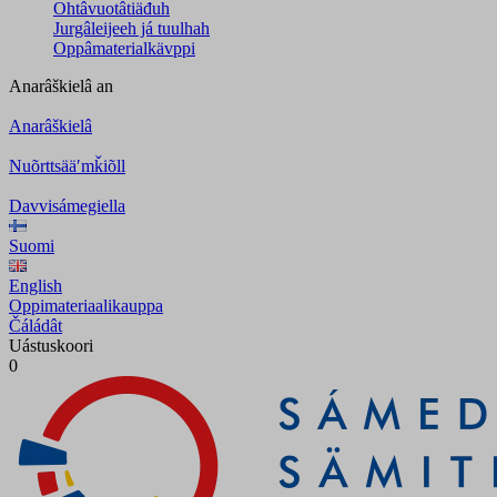
Ohtâvuotâtiäđuh
Jurgâleijeeh já tuulhah
Oppâmaterialkävppi
Anarâškielâ
an
Anarâškielâ
Nuõrttsääʹmǩiõll
Davvisámegiella
Suomi
English
Oppimateriaalikauppa
Čáládât
Uástuskoori
0