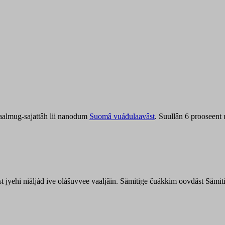
aalmug-sajattâh lii nanodum
Suomâ vuáđulaavâst
. Suullân 6 prooseent
âst jyehi niäljád ive olášuvvee vaaljâin. Sämitige čuákkim oovdâst Säm