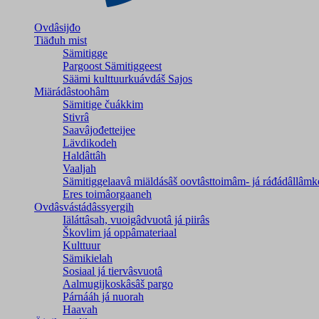
Ovdâsijđo
Tiäđuh mist
Sämitigge
Pargoost Sämitiggeest
Säämi kulttuurkuávdáš Sajos
Miärádâstoohâm
Sämitige čuákkim
Stivrâ
Saavâjođetteijee
Lävdikodeh
Haldâttâh
Vaaljah
Sämitiggelaavâ miäldásâš oovtâsttoimâm- já ráđádâllâmk
Eres toimâorgaaneh
Ovdâsvástádâssyergih
Iäláttâsah, vuoigâdvuotâ já piirâs
Škovlim já oppâmateriaal
Kulttuur
Sämikielah
Sosiaal já tiervâsvuotâ
Aalmugijkoskâsâš pargo
Párnááh já nuorah
Haavah