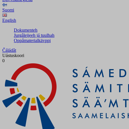
Suomi
English
Dokumenteh
Jurgâleijeeh já tuulhah
Oppâmaterialkävppi
Čáládât
Uástuskoori
0