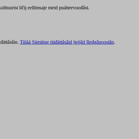
lttuurist ličij eellimsaje meid puátteevuođâst.
äđáttâsâin.
Tiiláá Sämitige tiäđáttâsâid jieijâd šleđgâpoostân
.