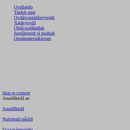
Ovdâsijđo
Tiäđuh mist
Ovdâsvástádâssyergih
Äigikyevdil
Ohtâvuotâtiäđuh
Jurgâleijeeh já tuulhah
Oppâmaterialkävppi
Skip to content
Anarâškielâ
an
Anarâškielâ
Nuõrttsääʹmǩiõll
Davvisámegiella