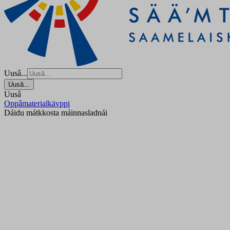
Uusâ...
Uusâ...
Uusâ
Oppâmaterialkävppi
Dáidu mátkkosta máinnasladnái