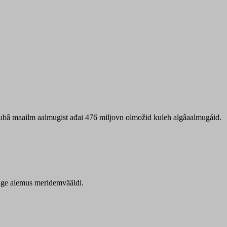
 ubâ maailm aalmugist ađai 476 miljovn olmožid kuleh algâaalmugáid.
itige alemus meridemvääldi.