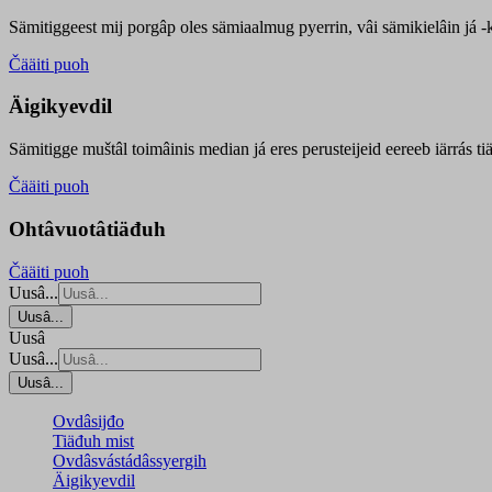
Sämitiggeest mij porgâp oles sämiaalmug pyerrin, vâi sämikielâin já -ku
Čääiti puoh
Äigikyevdil
Sämitigge muštâl toimâinis median já eres perusteijeid eereeb iärrás ti
Čääiti puoh
Ohtâvuotâtiäđuh
Čääiti puoh
Uusâ...
Uusâ...
Uusâ
Uusâ...
Uusâ...
Ovdâsijđo
Tiäđuh mist
Ovdâsvástádâssyergih
Äigikyevdil