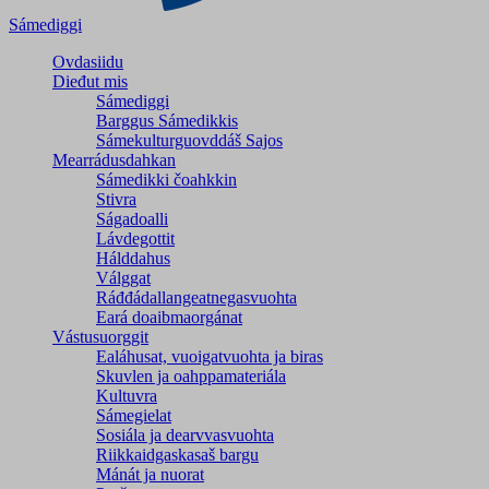
Sámediggi
Ovdasiidu
Dieđut mis
Sámediggi
Barggus Sámedikkis
Sámekulturguovddáš Sajos
Mearrádusdahkan
Sámedikki čoahkkin
Stivra
Ságadoalli
Lávdegottit
Hálddahus
Válggat
Ráđđádallangeatnegas­vuohta
Eará doaibmaorgánat
Vástusuorggit
Ealáhusat, vuoigatvuohta ja biras
Skuvlen ja oahppamateriála
Kultuvra
Sámegielat
Sosiála ja dearvvasvuohta
Riikkaidgaskasaš bargu
Mánát ja nuorat