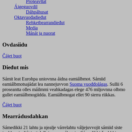
Prošeavttat
Áigeguovdil
Dáhpáhusat
Oktavuođadieđut
Rehketbearrandieđut
Media
Mánát ja nuorat
Ovdasiidu
Čájet buot
Dieđut mis
Sámit leat Eurohpa uniovnna áidna eamiálbmot. Sámiid
eamiálbmotsajádat lea nannejuvvon
Suoma vuođđolágas
. Sullii 6
proseantta olles máilmmi veahkadagas elege 476 miljovnna olbmo
gullet eamiálbmogiidda. Eamiálbmogat ellet 90 sierra riikkas.
Čájet buot
Mearrádusdahkan
Sámedikki 21 lahtu ja njealje várrelahtu váljejuvvojit sámiid siste