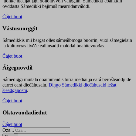
juohke njealját jagi dollojuvvon válggain. Sámedikki čoahkkin
ovddasta Sámedikki bajimuš mearridanválddi.
Čájet buot
Vástusuorggit
Sámedikkis mii bargat olles sámeálbmoga buorrin, vuoi sámegielain
ja kultuvrras livčče eallinsadji maiddái boahttevuođas.
Čájet buot
Áigeguovdil
Sámediggi muitala doaimmaidis birra mediai ja eará berošteaddjiide
earret eará dieđáhusain.
Diŋgo Sámedikki dieđáhusaid iežat
šleađgapostii
.
Čájet buot
Oktavuođadieđut
Čájet buot
Oza...