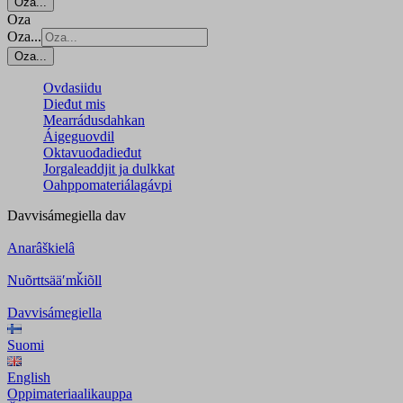
Oza...
Oza
Oza...
Oza...
Ovdasiidu
Dieđut mis
Mearrádusdahkan
Áigeguovdil
Oktavuođadieđut
Jorgaleaddjit ja dulkkat
Oahppomateriálagávpi
Davvisámegiella
dav
Anarâškielâ
Nuõrttsääʹmǩiõll
Davvisámegiella
Suomi
English
Oppimateriaalikauppa