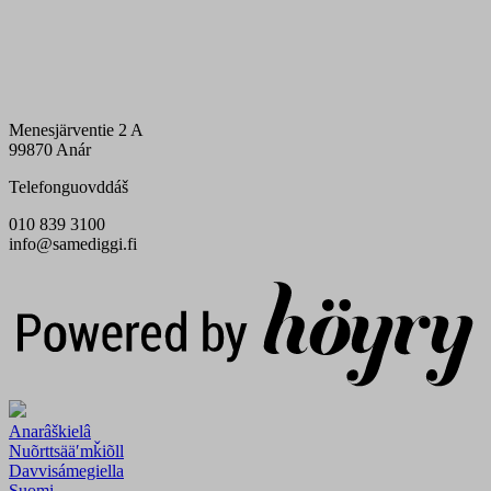
Menesjärventie 2 A
99870 Anár
Telefonguovddáš
010 839 3100
info@samediggi.fi
Digi- ja mainostoimisto Höyry Rovaniemi ja Oulu
Anarâškielâ
Nuõrttsääʹmǩiõll
Davvisámegiella
Suomi