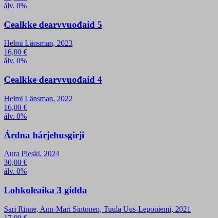
álv. 0%
Cealkke dearvvuođaid 5
Helmi Länsman, 2023
16,00
€
álv. 0%
Cealkke dearvvuođaid 4
Helmi Länsman, 2022
16,00
€
álv. 0%
Árdna hárjehusgirji
Aura Pieski, 2024
30,00
€
álv. 0%
Lohkoleaika 3 giđđa
Sari Rinne, Ann-Mari Sintonen, Tuula Uus-Leponiemi, 2021
17,00
€