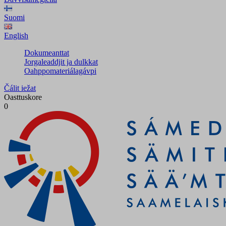
Suomi
English
Dokumeanttat
Jorgaleaddjit ja dulkkat
Oahppomateriálagávpi
Čálit iežat
Oasttuskore
0