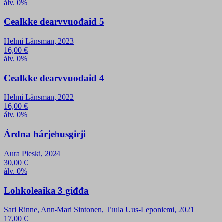
álv. 0%
Cealkke dearvvuođaid 5
Helmi Länsman, 2023
16,00
€
álv. 0%
Cealkke dearvvuođaid 4
Helmi Länsman, 2022
16,00
€
álv. 0%
Árdna hárjehusgirji
Aura Pieski, 2024
30,00
€
álv. 0%
Lohkoleaika 3 giđđa
Sari Rinne, Ann-Mari Sintonen, Tuula Uus-Leponiemi, 2021
17,00
€