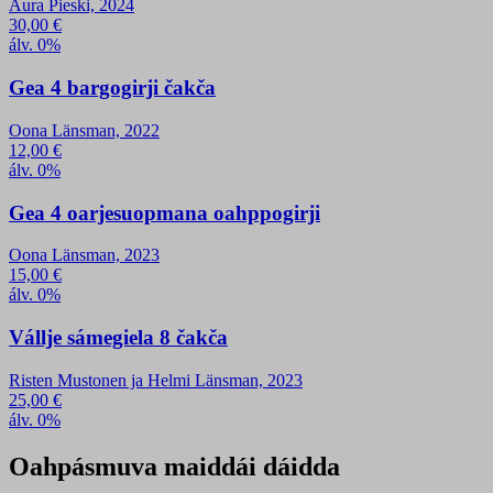
Aura Pieski, 2024
30,00
€
álv. 0%
Gea 4 bargogirji čakča
Oona Länsman, 2022
12,00
€
álv. 0%
Gea 4 oarjesuopmana oahppogirji
Oona Länsman, 2023
15,00
€
álv. 0%
Vállje sámegiela 8 čakča
Risten Mustonen ja Helmi Länsman, 2023
25,00
€
álv. 0%
Oahpásmuva maiddái dáidda