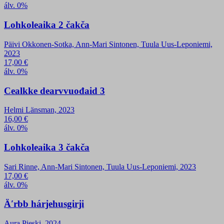
álv. 0%
Lohkoleaika 2 čakča
Päivi Okkonen-Sotka, Ann-Mari Sintonen, Tuula Uus-Leponiemi,
2023
17,00
€
álv. 0%
Cealkke dearvvuođaid 3
Helmi Länsman, 2023
16,00
€
álv. 0%
Lohkoleaika 3 čakča
Sari Rinne, Ann-Mari Sintonen, Tuula Uus-Leponiemi, 2023
17,00
€
álv. 0%
Äʹrbb hárjehusgirji
Aura Pieski, 2024