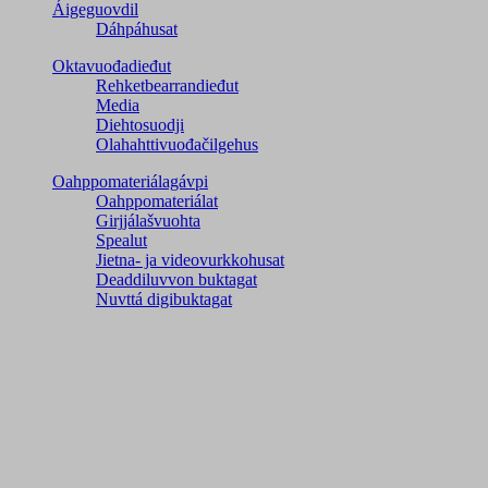
Áigeguovdil
Dáhpáhusat
Oktavuođadieđut
Rehketbearrandieđut
Media
Diehtosuodji
Olahahttivuođačilgehus
Oahppomateriálagávpi
Oahppomateriálat
Girjjálašvuohta
Spealut
Jietna- ja videovurkkohusat
Deaddiluvvon buktagat
Nuvttá digibuktagat