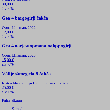
30,00
€
álv. 0%
Gea 4 bargogirji čakča
Oona Länsman, 2022
12,00
€
álv. 0%
Gea 4 oarjesuopmana oahppogirji
Oona Länsman, 2023
15,00
€
álv. 0%
Vállje sámegiela 8 čakča
Risten Mustonen ja Helmi Länsman, 2023
25,00
€
álv. 0%
Palaa alkuun
Sámediggi