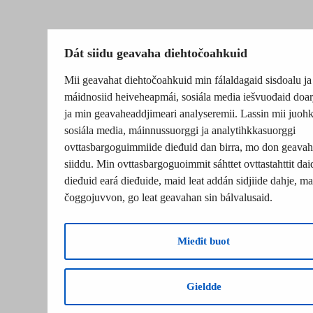
Dát siidu geavaha diehtočoahkuid
Mii geavahat diehtočoahkuid min fálaldagaid sisdoalu ja
máidnosiid heiveheapmái, sosiála media iešvuođaid doar
ja min geavaheaddjimeari analyseremii. Lassin mii juohk
sosiála media, máinnussuorggi ja analytihkkasuorggi
ovttasbargoguimmiide dieđuid dan birra, mo don geavah
siiddu. Min ovttasbargoguoimmit sáhttet ovttastahttit dai
dieđuid eará dieđuide, maid leat addán sidjiide dahje, mat
čoggojuvvon, go leat geavahan sin bálvalusaid.
Mieđit buot
Gieldde