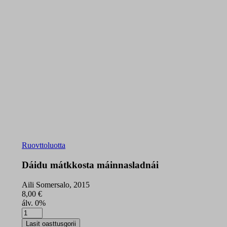
Ruovttoluotta
Dáidu mátkkosta máinnasladnái
Aili Somersalo, 2015
8,00
€
álv. 0%
Dáidu
mátkkosta
Lasit oasttusgorii