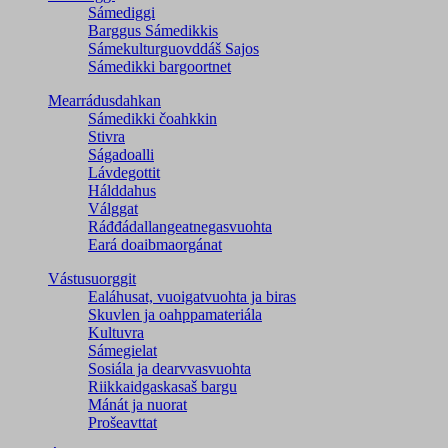
Sámediggi
Barggus Sámedikkis
Sámekulturguovddáš Sajos
Sámedikki bargoortnet
Mearrádusdahkan
Sámedikki čoahkkin
Stivra
Ságadoalli
Lávdegottit
Hálddahus
Válggat
Ráđđádallangeatnegas­vuohta
Eará doaibmaorgánat
Vástusuorggit
Ealáhusat, vuoigatvuohta ja biras
Skuvlen ja oahppamateriála
Kultuvra
Sámegielat
Sosiála ja dearvvasvuohta
Riikkaidgaskasaš bargu
Mánát ja nuorat
Prošeavttat