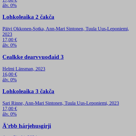
álv. 0%
Lohkoleaika 2 čakča
Päivi Okkonen-Sotka, Ann-Mari Sintonen, Tuula Uus-Leponiemi,
2023
17,00
€
álv. 0%
Cealkke dearvvuođaid 3
Helmi Länsman, 2023
16,00
€
álv. 0%
Lohkoleaika 3 čakča
Sari Rinne, Ann-Mari Sintonen, Tuula Uus-Leponiemi, 2023
17,00
€
álv. 0%
Äʹrbb hárjehusgirji