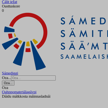
Čálit iežat
Oasttuskore
0
Sámediggi
Oza...
Oza...
Oza
Oahppomateriálagávpi
Dáidu mátkkosta máinnasladnái