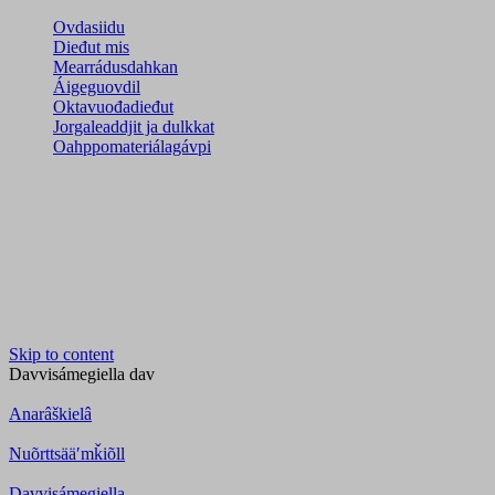
Ovdasiidu
Dieđut mis
Mearrádusdahkan
Áigeguovdil
Oktavuođadieđut
Jorgaleaddjit ja dulkkat
Oahppomateriálagávpi
Skip to content
Davvisámegiella
dav
Anarâškielâ
Nuõrttsääʹmǩiõll
Davvisámegiella