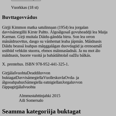
máinnasladnái
quantity
Vuorkkas (18 st)
Buvttagovvádus
Girjji Kimmon matka satulinnaan (1954) lea jorgalan
davvisámegillii Kirste Paltto. Álgoálgosaš govuheaddji lea Maija
Karman. Girji muitala Dáidu-gándda birra. Son lea orron
mánáidruovttus, dasgo su vánhemat leaba jápmán. Máidnasis
Dáidu beassá loahpas máŋggalágan duovdagiid ja erenoamáš
ustibiid vehkiin stuorra, ebmos máinnasladnái. Ja nu mot álo
máidnasis, buorre vuoitá ja bahádáhtolaš oažžu bálkás.
X. prentehus. ISBN 978-952-441-325-1.
Girjjálašvuohta
Deaddiluvvon
buktagat
Davvisámegiella
Vuolleskuvla
Ovda- ja
álgooahpahus
Sámegiella eatnigiellan
Jorgaluvvon
čáppagirjjálašvuohta
Almmustahttinjahki 2015
Aili Somersalo
Seamma kategoriija buktagat