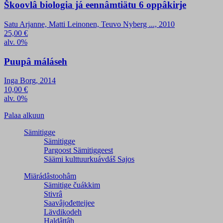
Škoovlâ biologia já eennâmtiätu 6 oppâkirje
Satu Arjanne, Matti Leinonen, Teuvo Nyberg ..., 2010
25,00
€
alv. 0%
Puupâ máláseh
Inga Borg, 2014
10,00
€
alv. 0%
Palaa alkuun
Sämitigge
Sämitigge
Pargoost Sämitiggeest
Säämi kulttuurkuávdáš Sajos
Miärádâstoohâm
Sämitige čuákkim
Stivrâ
Saavâjođetteijee
Lävdikodeh
Haldâttâh