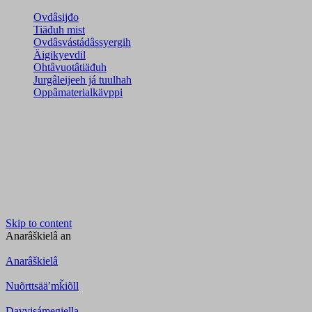
Ovdâsijđo
Tiäđuh mist
Ovdâsvástádâssyergih
Äigikyevdil
Ohtâvuotâtiäđuh
Jurgâleijeeh já tuulhah
Oppâmaterialkävppi
Skip to content
Anarâškielâ
an
Anarâškielâ
Nuõrttsääʹmǩiõll
Davvisámegiella