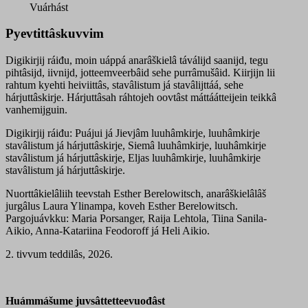
-
Vuárhást
hárjuttâskirje
quantity
Pyevtittâskuvvim
Digikirjij ráiđu, moin uáppá anarâškielâ táválijd saanijd, tegu
pihtâsijd, iivnijd, jotteemveerbâid sehe purrâmušâid. Kiirjijn lii
rahtum kyehti heiviittâs, stavâlistum já stavâlijttáá, sehe
hárjuttâskirje. Hárjuttâsah ráhtojeh oovtâst máttáátteijein teikkâ
vanhemijguin.
Digikirjij ráiđu: Puájui já Jievjâm luuhâmkirje, luuhâmkirje
stavâlistum já hárjuttâskirje, Siemâ luuhâmkirje, luuhâmkirje
stavâlistum já hárjuttâskirje, Eljas luuhâmkirje, luuhâmkirje
stavâlistum já hárjuttâskirje.
Nuorttâkielâliih teevstah Esther Berelowitsch, anarâškielâlâš
jurgâlus Laura Ylinampa, koveh Esther Berelowitsch.
Pargojuávkku: Maria Porsanger, Raija Lehtola, Tiina Sanila-
Aikio, Anna-Katariina Feodoroff já Heli Aikio.
2. tivvum teddilâs, 2026.
Huámmášume juvsâttetteevuođâst