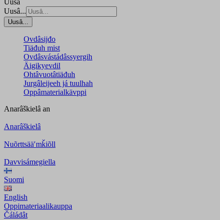
Uusâ
Uusâ...
Uusâ...
Ovdâsijđo
Tiäđuh mist
Ovdâsvástádâssyergih
Äigikyevdil
Ohtâvuotâtiäđuh
Jurgâleijeeh já tuulhah
Oppâmaterialkävppi
Anarâškielâ
an
Anarâškielâ
Nuõrttsääʹmǩiõll
Davvisámegiella
Suomi
English
Oppimateriaalikauppa
Čáládât