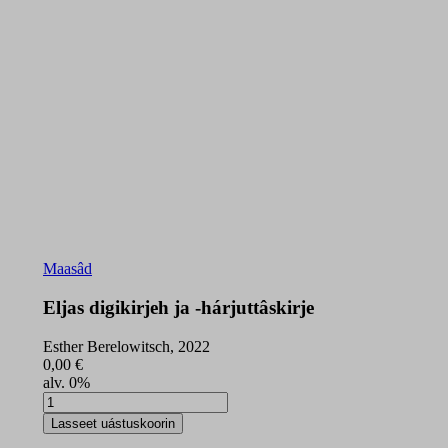
Maasâd
Eljas digikirjeh ja -hárjuttâskirje
Esther Berelowitsch, 2022
0,00
€
alv. 0%
Eljas
digikirjeh
Lasseet uástuskoorin
ja