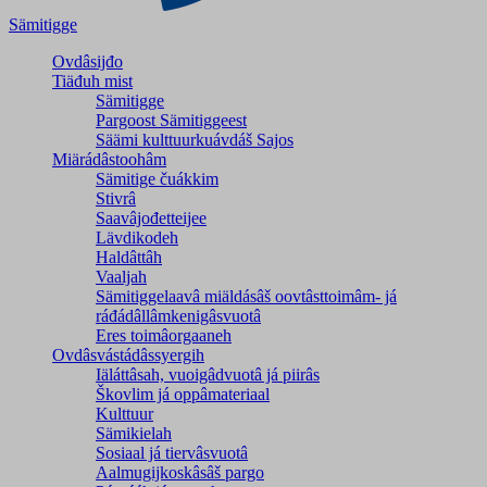
Sämitigge
Ovdâsijđo
Tiäđuh mist
Sämitigge
Pargoost Sämitiggeest
Säämi kulttuurkuávdáš Sajos
Miärádâstoohâm
Sämitige čuákkim
Stivrâ
Saavâjođetteijee
Lävdikodeh
Haldâttâh
Vaaljah
Sämitiggelaavâ miäldásâš oovtâsttoimâm- já
ráđádâllâmkenigâsvuotâ
Eres toimâorgaaneh
Ovdâsvástádâssyergih
Iäláttâsah, vuoigâdvuotâ já piirâs
Škovlim já oppâmateriaal
Kulttuur
Sämikielah
Sosiaal já tiervâsvuotâ
Aalmugijkoskâsâš pargo