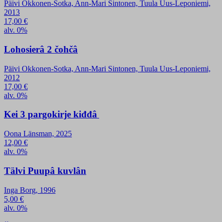
Päivi Okkonen-Sotka, Ann-Mari Sintonen, Tuula Uus-Leponiemi,
2013
17,00
€
alv. 0%
Lohosierâ 2 čohčâ
Päivi Okkonen-Sotka, Ann-Mari Sintonen, Tuula Uus-Leponiemi,
2012
17,00
€
alv. 0%
Kei 3 pargokirje kiđđâ
Oona Länsman, 2025
12,00
€
alv. 0%
Tälvi Puupâ kuvlân
Inga Borg, 1996
5,00
€
alv. 0%