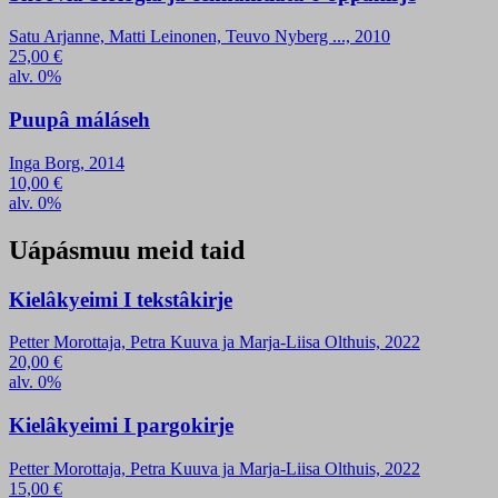
Satu Arjanne, Matti Leinonen, Teuvo Nyberg ..., 2010
25,00
€
alv. 0%
Puupâ máláseh
Inga Borg, 2014
10,00
€
alv. 0%
Uápásmuu meid taid
Kielâkyeimi I tekstâkirje
Petter Morottaja, Petra Kuuva ja Marja-Liisa Olthuis, 2022
20,00
€
alv. 0%
Kielâkyeimi I pargokirje
Petter Morottaja, Petra Kuuva ja Marja-Liisa Olthuis, 2022
15,00
€