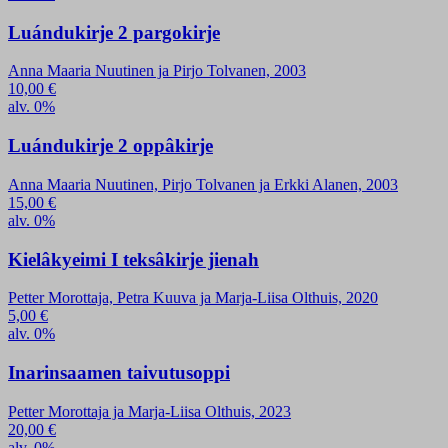
Luándukirje 2 pargokirje
Anna Maaria Nuutinen ja Pirjo Tolvanen, 2003
10,00
€
alv. 0%
Luándukirje 2 oppâkirje
Anna Maaria Nuutinen, Pirjo Tolvanen ja Erkki Alanen, 2003
15,00
€
alv. 0%
Kielâkyeimi I teksâkirje jienah
Petter Morottaja, Petra Kuuva ja Marja-Liisa Olthuis, 2020
5,00
€
alv. 0%
Inarinsaamen taivutusoppi
Petter Morottaja ja Marja-Liisa Olthuis, 2023
20,00
€
alv. 0%