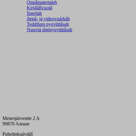
Oppâmaterialeh
Kirjálâšvuotâ
Speelah
Jienâ- já videovuárháh
Teddilum pyevtittâsah
Nuuvtá digipyevtittâsah
Menesjärventie 2 A
99870 Aanaar
Puhelinkuávdáš