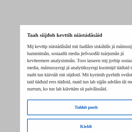
Taah siijđoh kevttih niästádâsâid
Mij kevttip niästádâsâid mii faallâm siskáldâs já máinusij
hammiimân, sosiaallii media jiešvuođâi tuárjumân já
kevtteemere analysistmân. Toos lasseen mij jyehip sosiaal
media, máinussyergi já analytiiksyergi kuoimijd tiäđuid t
maht tun kiävtáh mii siijđoid. Mii kyeimih pyehtih ovtâsti
taid tiäđuid eres tiäđoid, maid tun lah sijjân adelâm tâi m
nurrum, ko tun lah kiävttám sii palvâlusâid.
Tuhhit puoh
Kieldi