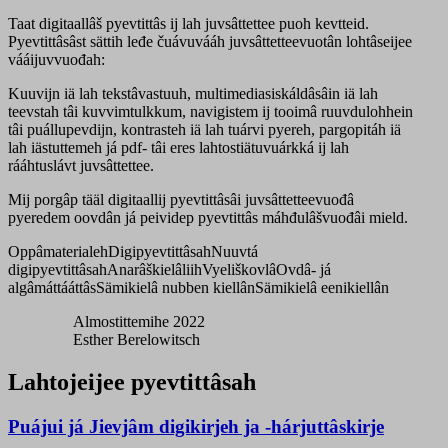
Taat digitaallâš pyevtittâs ij lah juvsâttettee puoh kevtteid.
Pyevtittâsâst sättih leđe čuávuvááh juvsâttetteevuotân lohtâseijee
vááijuvvuođah:
Kuuvijn iä lah tekstâvastuuh, multimediasiskáldâsâin iä lah
teevstah tâi kuvvimtulkkum, navigistem ij tooimâ ruuvdulohhein
tâi puállupevdijn, kontrasteh iä lah tuárvi pyereh, pargopitáh iä
lah iästuttemeh já pdf- tâi eres lahtostiätuvuárkká ij lah
rááhtuslávt juvsâttettee.
Mij porgâp tääl digitaallij pyevtittâsâi juvsâttetteevuođâ
pyeredem oovdân já peividep pyevtittâs máhđulâšvuođâi mield.
Oppâmaterialeh
Digipyevtittâsah
Nuuvtá
digipyevtittâsah
Anarâškielâliih
Vyeliškovlâ
Ovdâ- já
algâmáttááttâs
Sämikielâ nubben kiellân
Sämikielâ eenikiellân
Almostittemihe 2022
Esther Berelowitsch
Lahtojeijee pyevtittâsah
Puájui já Jievjâm digikirjeh ja -hárjuttâskirje