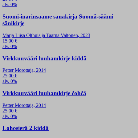
alv. 0%
Suomi-inarinsaame sanakirja Suomâ-säämi
sänikirje
Marja-Liisa Olthuis ja Taarna Valtonen, 2023
15,00
€
alv. 0%
Virkkuuvääri luuhamkirje kiđđâ
Petter Morottaja, 2014
25,00
€
alv. 0%
Virkkuuvääri luuhamkirje čohčâ
Petter Morottaja, 2014
25,00
€
alv. 0%
Lohosierâ 2 kiđđâ