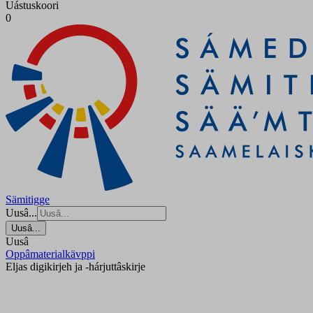
Uástuskoori
0
Sämitigge
Uusâ...
Uusâ...
Uusâ
Oppâmaterialkävppi
Eljas digikirjeh ja -hárjuttâskirje