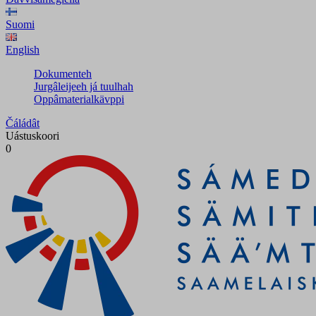
Suomi
English
Dokumenteh
Jurgâleijeeh já tuulhah
Oppâmaterialkävppi
Čáládât
Uástuskoori
0