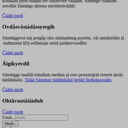
kooskâst jyehi niäljád ive olášuvvee vaaljâin. Sämitige čuákkim
oovdâst Sämitige alemus meridemvääldi.
Čääiti puoh
Ovdâsvástádâssyergih
Sämitiggeest mij porgâp oles sämiaalmug pyerrin, vâi sämikielâin já
-kulttuurist ličij eellimsaje meid puátteevuođâst.
Čääiti puoh
Äigikyevdil
Sämitigge muštâl toimâinis median já eres perusteijeid eereeb iärrás
tiäđáttâsâin.
Tiiláá Sämitige tiäđáttâsâid jieijâd šleđgâpoostân
.
Čääiti puoh
Ohtâvuotâtiäđuh
Čääiti puoh
Uusâ...
Uusâ...