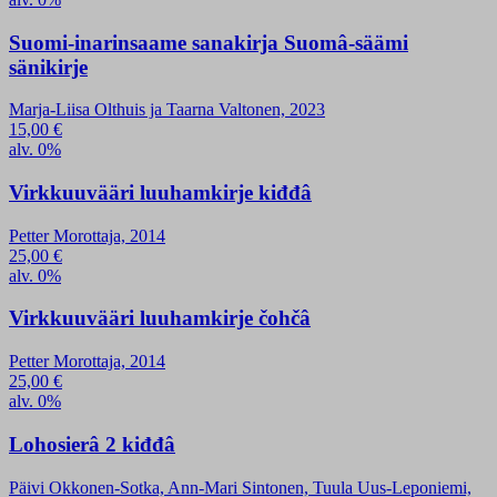
Suomi-inarinsaame sanakirja Suomâ-säämi
sänikirje
Marja-Liisa Olthuis ja Taarna Valtonen, 2023
15,00
€
alv. 0%
Virkkuuvääri luuhamkirje kiđđâ
Petter Morottaja, 2014
25,00
€
alv. 0%
Virkkuuvääri luuhamkirje čohčâ
Petter Morottaja, 2014
25,00
€
alv. 0%
Lohosierâ 2 kiđđâ
Päivi Okkonen-Sotka, Ann-Mari Sintonen, Tuula Uus-Leponiemi,