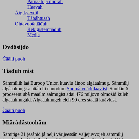
Párnááh já nuorah
Haavah
Äigikyevdil
Tábáhtusah
Ohtâvuotâtiäđuh
Rekigistemtiäđuh
Media
Ovdâsijđo
Čääiti puoh
Tiäđuh mist
Sämmiliih láá Euroop Union kuávlu áinoo algâaalmug. Sämmilij
algâaalmug-sajattâh lii nanodum
Suomâ vuáđulaavâst
. Suullân 6
prooseent ubâ maailm aalmugist ađai 476 miljovn olmožid kuleh
algâaalmugáid. Algâaalmugeh eleh 90 eres staatâ kuávlust.
Čääiti puoh
Miärádâstoohâm
Sämitige 21 jesânid já nelji värijeessân väljejuvvojeh sämmilij