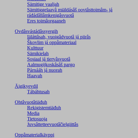
Sämitige vaaljah
Sämitiggelaavâ miäldásâš oovtâsttoimâm- já
ráđádâllâmkenigâsvuotâ
Eres toimâorgaaneh
Ovdâsvástádâssyergih
Iäláttâsah, vuoigâdvuotâ já piirâs
Škovlim já oppâmateriaal
Kulttuur
Sämikielah
Sosiaal já tiervâsvuotâ
Aalmugijkoskâsâš pargo
Párnááh já nuorah
Haavah
Äigikyevdil
Tábáhtusah
Ohtâvuotâtiäđuh
Rekigistemtiäđuh
Media
Tietosuoja
Juvsâttetteevuotâčielgiittâs
Oppâmaterialkävppi