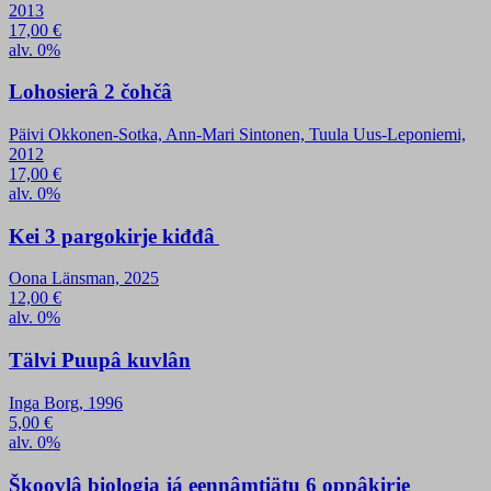
2013
17,00
€
alv. 0%
Lohosierâ 2 čohčâ
Päivi Okkonen-Sotka, Ann-Mari Sintonen, Tuula Uus-Leponiemi,
2012
17,00
€
alv. 0%
Kei 3 pargokirje kiđđâ
Oona Länsman, 2025
12,00
€
alv. 0%
Tälvi Puupâ kuvlân
Inga Borg, 1996
5,00
€
alv. 0%
Škoovlâ biologia já eennâmtiätu 6 oppâkirje