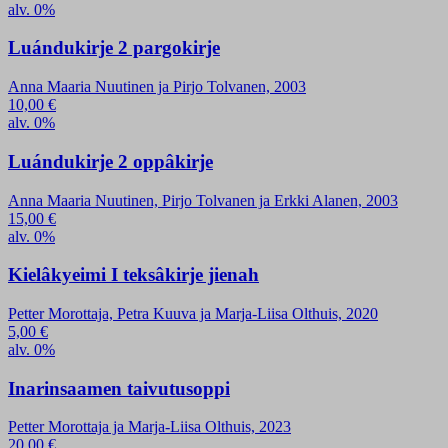
alv. 0%
Luándukirje 2 pargokirje
Anna Maaria Nuutinen ja Pirjo Tolvanen, 2003
10,00
€
alv. 0%
Luándukirje 2 oppâkirje
Anna Maaria Nuutinen, Pirjo Tolvanen ja Erkki Alanen, 2003
15,00
€
alv. 0%
Kielâkyeimi I teksâkirje jienah
Petter Morottaja, Petra Kuuva ja Marja-Liisa Olthuis, 2020
5,00
€
alv. 0%
Inarinsaamen taivutusoppi
Petter Morottaja ja Marja-Liisa Olthuis, 2023
20,00
€