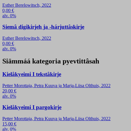
Esther Berelowitsch, 2022
0,00
€
alv. 0%
Siemâ digikirjeh ja -hárjuttâskirje
Esther Berelowitsch, 2022
0,00
€
alv. 0%
Siämmáá kategoria pyevtittâsah
Kielâkyeimi I tekstâkirje
Petter Morottaja, Petra Kuuva ja Marja-Liisa Olthuis, 2022
20,00
€
alv. 0%
Kielâkyeimi I pargokirje
Petter Morottaja, Petra Kuuva ja Marja-Liisa Olthuis, 2022
15,00
€
alv. 0%