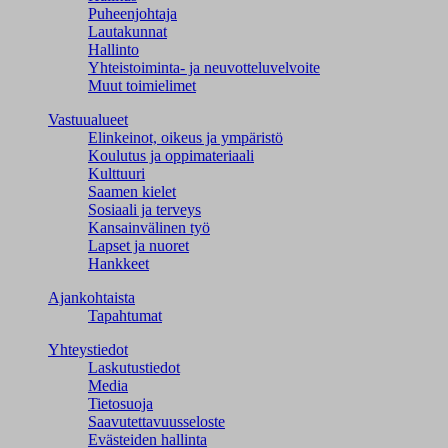
Puheenjohtaja
Lautakunnat
Hallinto
Yhteistoiminta- ja neuvotteluvelvoite
Muut toimielimet
Vastuualueet
Elinkeinot, oikeus ja ympäristö
Koulutus ja oppimateriaali
Kulttuuri
Saamen kielet
Sosiaali ja terveys
Kansainvälinen työ
Lapset ja nuoret
Hankkeet
Ajankohtaista
Tapahtumat
Yhteystiedot
Laskutustiedot
Media
Tietosuoja
Saavutettavuusseloste
Evästeiden hallinta