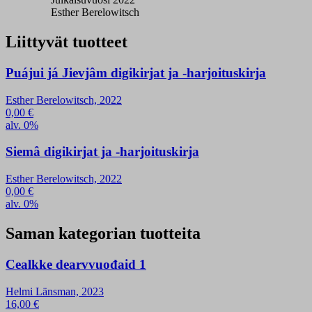
Esther Berelowitsch
Liittyvät tuotteet
Puájui já Jievjâm digikirjat ja -harjoituskirja
Esther Berelowitsch, 2022
0,00
€
alv. 0%
Siemâ digikirjat ja -harjoituskirja
Esther Berelowitsch, 2022
0,00
€
alv. 0%
Saman kategorian tuotteita
Cealkke dearvvuođaid 1
Helmi Länsman, 2023
16,00
€