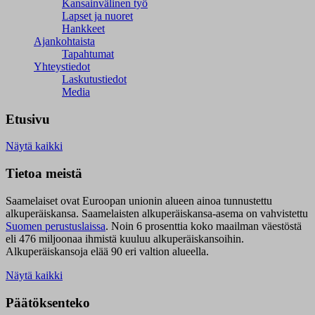
Kansainvälinen työ
Lapset ja nuoret
Hankkeet
Ajankohtaista
Tapahtumat
Yhteystiedot
Laskutustiedot
Media
Etusivu
Näytä kaikki
Tietoa meistä
Saamelaiset ovat Euroopan unionin alueen ainoa tunnustettu
alkuperäiskansa. Saamelaisten alkuperäiskansa-asema on vahvistettu
Suomen perustuslaissa
.
Noin 6 prosenttia koko maailman väestöstä
eli 476 miljoonaa ihmistä kuuluu alkuperäiskansoihin.
Alkuperäiskansoja elää 90 eri valtion alueella.
Näytä kaikki
Päätöksenteko