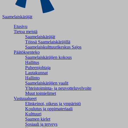
Saamelaiskäräjät
Etusivu
Tietoa meistä
Saamelaiskäräjät
Töissä Saamelaiskäräjillä
Saamelaiskulttuuri­keskus Sajos
Päätöksenteko
Saamelaiskäräjien kokous
Hallitus
Puheenjohtaja
Lautakunnat
Hallinto
Saamelaiskäräjien vaalit
Yhteistoiminta- ja neuvotteluvelvoite
Muut toimielimet
Vastuualueet
Elinkeinot, oikeus ja ympäristö
Koulutus ja oppimateriaali
Kulttuuri
Saamen kielet
Sosiaali ja terveys