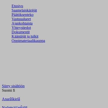
Etusivu
Saamelaiskäräjät
Päätöksenteko
Vastuualueet
Ajankohtaista
Yhteystiedot
Dokumentit
Kääntäjät ja tulkit
Oppimateriaalikauppa
Siirry sisältöön
Suomi
fi
Anarâškielâ
Nuõrttsääʹmǩiõll