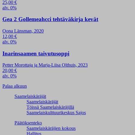
25,00
€
alv. 0%
Gea 2 Gollemeahcci tehtäväkirja kevät
Oona Länsman, 2020
12,00
€
alv. 0%
Inarinsaamen taivutusoppi
Petter Morottaja ja Marja-Liisa Olthuis, 2023
20,00
€
alv. 0%
Palaa alkuun
Saamelaiskäräjät
Saamelaiskäräjät
Töissä Saamelaiskäräjillä
Saamelaiskulttuuri­keskus Sajos
Päätöksenteko
Saamelaiskäräjien kokous
Hallitus