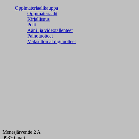
Oppimateriaalikauppa
Oppimateriaalit
Kirjallisuus
Pelit
Ääni- ja videotallenteet
Painotuotteet
Maksuttomat digituotteet
Menesjärventie 2 A
99870 Inari