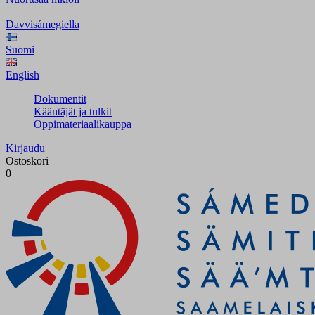
Davvisámegiella
Suomi
English
Dokumentit
Kääntäjät ja tulkit
Oppimateriaalikauppa
Kirjaudu
Ostoskori
0