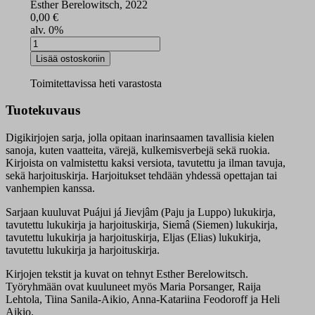
Esther Berelowitsch, 2022
0,00
€
alv. 0%
Eljas
digikirjat
Lisää ostoskoriin
ja
-
Toimitettavissa heti varastosta
harjoituskirja
määrä
Tuotekuvaus
Digikirjojen sarja, jolla opitaan inarinsaamen tavallisia kielen
sanoja, kuten vaatteita, värejä, kulkemisverbejä sekä ruokia.
Kirjoista on valmistettu kaksi versiota, tavutettu ja ilman tavuja,
sekä harjoituskirja. Harjoitukset tehdään yhdessä opettajan tai
vanhempien kanssa.
Sarjaan kuuluvat Puájui já Jievjâm (Paju ja Luppo) lukukirja,
tavutettu lukukirja ja harjoituskirja, Siemâ (Siemen) lukukirja,
tavutettu lukukirja ja harjoituskirja, Eljas (Elias) lukukirja,
tavutettu lukukirja ja harjoituskirja.
Kirjojen tekstit ja kuvat on tehnyt Esther Berelowitsch.
Työryhmään ovat kuuluneet myös Maria Porsanger, Raija
Lehtola, Tiina Sanila-Aikio, Anna-Katariina Feodoroff ja Heli
Aikio.