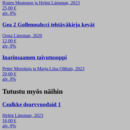
Risten Mustonen ja Helmi Länsman, 2023
25,00
€
alv. 0%
Gea 2 Gollemeahcci tehtäväkirja kevät
Oona Länsman, 2020
12,00
€
alv. 0%
Inarinsaamen taivutusoppi
Petter Morottaja ja Marja-Liisa Olthuis, 2023
20,00
€
alv. 0%
Tutustu myös näihin
Cealkke dearvvuođaid 1
Helmi Länsman, 2023
16,00
€
alv. 0%