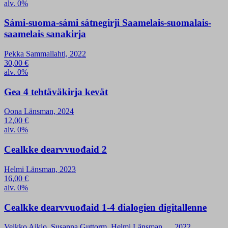
alv. 0%
Sámi-suoma-sámi sátnegirji Saamelais-suomalais-
saamelais sanakirja
Pekka Sammallahti, 2022
30,00
€
alv. 0%
Gea 4 tehtäväkirja kevät
Oona Länsman, 2024
12,00
€
alv. 0%
Cealkke dearvvuođaid 2
Helmi Länsman, 2023
16,00
€
alv. 0%
Cealkke dearvvuođaid 1-4 dialogien digitallenne
Veikko Aikio, Susanna Guttorm, Helmi Länsman ..., 2022