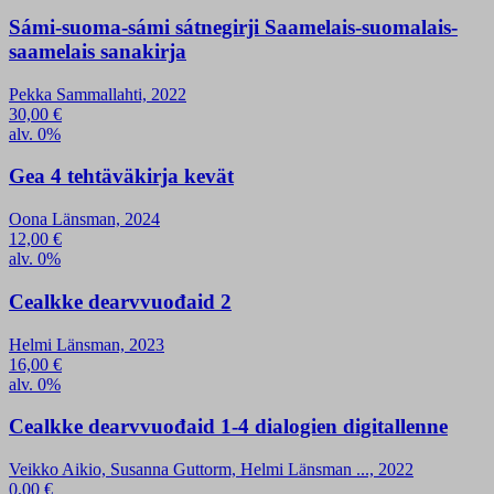
Sámi-suoma-sámi sátnegirji Saamelais-suomalais-
saamelais sanakirja
Pekka Sammallahti, 2022
30,00
€
alv. 0%
Gea 4 tehtäväkirja kevät
Oona Länsman, 2024
12,00
€
alv. 0%
Cealkke dearvvuođaid 2
Helmi Länsman, 2023
16,00
€
alv. 0%
Cealkke dearvvuođaid 1-4 dialogien digitallenne
Veikko Aikio, Susanna Guttorm, Helmi Länsman ..., 2022
0,00
€