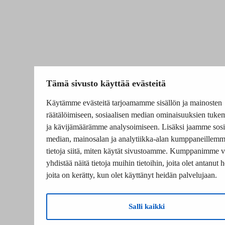
Tämä sivusto käyttää evästeitä
Käytämme evästeitä tarjoamamme sisällön ja mainosten
räätälöimiseen, sosiaalisen median ominaisuuksien tuke
ja kävijämäärämme analysoimiseen. Lisäksi jaamme sosi
median, mainosalan ja analytiikka-alan kumppaneillem
tietoja siitä, miten käytät sivustoamme. Kumppanimme v
yhdistää näitä tietoja muihin tietoihin, joita olet antanut he
joita on kerätty, kun olet käyttänyt heidän palvelujaan.
Salli kaikki