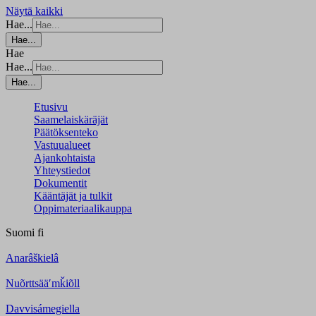
Näytä kaikki
Hae...
Hae...
Hae
Hae...
Hae...
Etusivu
Saamelaiskäräjät
Päätöksenteko
Vastuualueet
Ajankohtaista
Yhteystiedot
Dokumentit
Kääntäjät ja tulkit
Oppimateriaalikauppa
Suomi
fi
Anarâškielâ
Nuõrttsääʹmǩiõll
Davvisámegiella