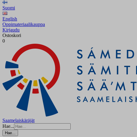
Suomi
English
Oppimateriaalikauppa
Kirjaudu
Ostoskori
0
Saamelaiskäräjät
Hae...
Hae...