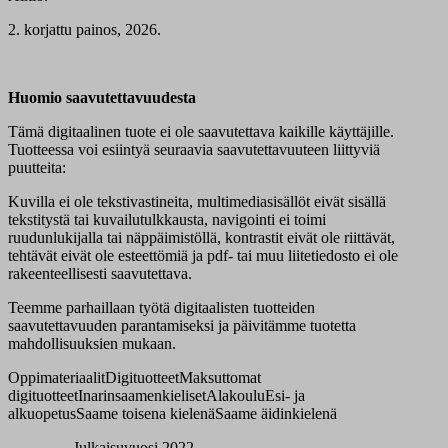
2. korjattu painos, 2026.
Huomio saavutettavuudesta
Tämä digitaalinen tuote ei ole saavutettava kaikille käyttäjille.
Tuotteessa voi esiintyä seuraavia saavutettavuuteen liittyviä
puutteita:
Kuvilla ei ole tekstivastineita, multimediasisällöt eivät sisällä
tekstitystä tai kuvailutulkkausta, navigointi ei toimi
ruudunlukijalla tai näppäimistöllä, kontrastit eivät ole riittävät,
tehtävät eivät ole esteettömiä ja pdf- tai muu liitetiedosto ei ole
rakeenteellisesti saavutettava.
Teemme parhaillaan työtä digitaalisten tuotteiden
saavutettavuuden parantamiseksi ja päivitämme tuotetta
mahdollisuuksien mukaan.
Oppimateriaalit
Digituotteet
Maksuttomat
digituotteet
Inarinsaamenkieliset
Alakoulu
Esi- ja
alkuopetus
Saame toisena kielenä
Saame äidinkielenä
Julkaisuvuosi 2022