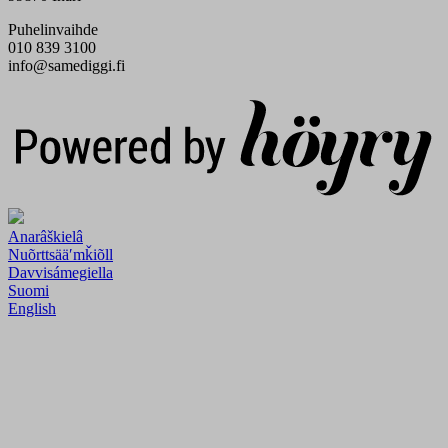
Puhelinvaihde
010 839 3100
info@samediggi.fi
Digi- ja mainostoimisto Höyry Rovaniemi ja Oulu
Anarâškielâ
Nuõrttsääʹmǩiõll
Davvisámegiella
Suomi
English