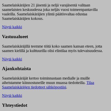
Saamelaiskäräjien 21 jäsentä ja neljä varajäsentä valitaan
saamelaisten keskuudessa joka neljäs vuosi toimeenpantavilla
vaaleilla. Saamelaiskäräjien ylintä päätösvaltaa edustaa
Saamelaiskäräjien kokous.
Näytä kaikki
Vastuualueet
Saamelaiskäräjillä t
eemme töitä koko saamen kansan eteen, jotta
saamen kielillä ja kulttuurilla olisi elintilaa myös tulevaisuudessa.
Näytä kaikki
Ajankohtaista
Saamelaiskäräjät kertoo toiminnastaan medialle ja muille
aiheistamme kiinnostuneille muun muassa tiedotteilla.
Tilaa
Saamelaiskäräjien tiedotteet sähköpostiisi
.
Näytä kaikki
Yhteystiedot