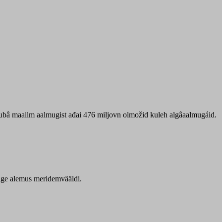
 ubâ maailm aalmugist ađai 476 miljovn olmožid kuleh algâaalmugáid.
itige alemus meridemvääldi.