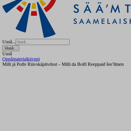
Uusâ...
Uusâ...
Uusâ
Oppâmaterialkävppi
Milli já Polfe Riävskápiivdost – Milli da Bolfi Reeppaid šeeʹllmen