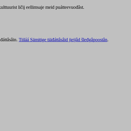
lttuurist ličij eellimsaje meid puátteevuođâst.
äđáttâsâin.
Tiiláá Sämitige tiäđáttâsâid jieijâd šleđgâpoostân
.