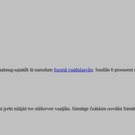
aalmug-sajattâh lii nanodum
Suomâ vuáđulaavâst
. Suullân 6 prooseent
âst jyehi niäljád ive olášuvvee vaaljâin. Sämitige čuákkim oovdâst Säm