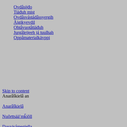
Ovdâsijđo
Tiäđuh mist
Ovdâsvástádâssyergih
Äigikyevdil
Ohtâvuotâtiäđuh
Jurgâleijeeh já tuulhah
Oppâmaterialkävppi
Skip to content
Anarâškielâ
an
Anarâškielâ
Nuõrttsääʹmǩiõll
Davvisámegiella