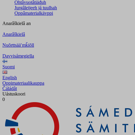
Ohtâvuotâtiäđuh
Jurgâleijeeh já tuulhah
Oppâmaterialkävppi
Anarâškielâ
an
Anarâškielâ
Nuõrttsääʹmǩiõll
Davvisámegiella
Suomi
English
Oppimateriaalikauppa
Čáládât
Uástuskoori
0