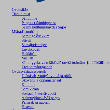
Ovdâsijđo
Tiäđuh mist
Sämitigge
Pargoost Sämitiggeest
Säämi kulttuurkuávdáš Sajos
Miärádâstoohâm
Sämitige čuákkim
Stivrâ
Saavâjođetteijee
Lävdikodeh
Haldâttâh
Vaaljah
Sämitiggelaavâ miäldásâš oovtâsttoimâm- já ráđádâllâmk
Eres toimâorgaaneh
Ovdâsvástádâssyergih
Iäláttâsah, vuoigâdvuotâ já piirâs
Škovlim já oppâmateriaal
Kulttuur
Sämikielah
Sosiaal já tiervâsvuotâ
Aalmugijkoskâsâš pargo
Párnááh já nuorah
Haavah