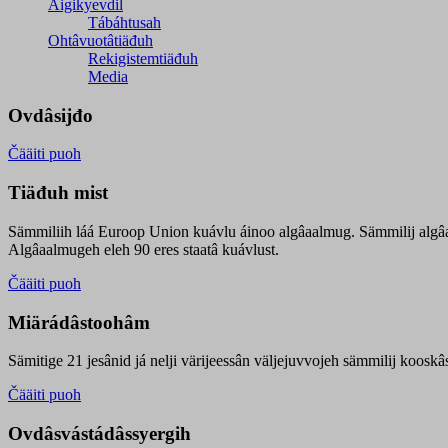
Äigikyevdil
Tábáhtusah
Ohtâvuotâtiäđuh
Rekigistemtiäđuh
Media
Ovdâsijđo
Čääiti puoh
Tiäđuh mist
Sämmiliih láá Euroop Union kuávlu áinoo algâaalmug. Sämmilij algâ
Algâaalmugeh eleh 90 eres staatâ kuávlust.
Čääiti puoh
Miärádâstoohâm
Sämitige 21 jesânid já nelji värijeessân väljejuvvojeh sämmilij koosk
Čääiti puoh
Ovdâsvástádâssyergih