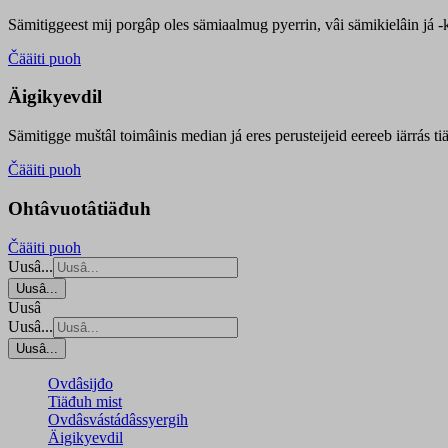
Sämitiggeest mij porgâp oles sämiaalmug pyerrin, vâi sämikielâin já -ku
Čääiti puoh
Äigikyevdil
Sämitigge muštâl toimâinis median já eres perusteijeid eereeb iärrás ti
Čääiti puoh
Ohtâvuotâtiäđuh
Čääiti puoh
Uusâ...
Uusâ...
Uusâ
Uusâ...
Uusâ...
Ovdâsijđo
Tiäđuh mist
Ovdâsvástádâssyergih
Äigikyevdil