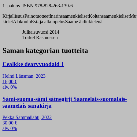
1. painos. ISBN 978-828-263-139-6.
Kirjallisuus
Painotuotteet
Inarinsaamenkieliset
Koltansaamenkieliset
Mu
kielet
Alakoulu
Esi- ja alkuopetus
Saame äidinkielenä
Julkaisuvuosi 2014
Torkel Rasmussen
Saman kategorian tuotteita
Cealkke dearvvuođaid 1
Helmi Länsman, 2023
16,00
€
alv. 0%
Sámi-suoma-sámi sátnegirji Saamelais-suomalais-
saamelais sanakirja
Pekka Sammallahti, 2022
30,00
€
alv. 0%