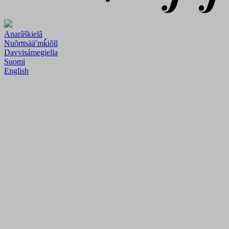
Anarâškielâ
Nuõrttsääʹmǩiõll
Davvisámegiella
Suomi
English