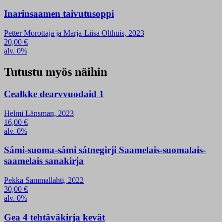
Inarinsaamen taivutusoppi
Petter Morottaja ja Marja-Liisa Olthuis, 2023
20,00
€
alv. 0%
Tutustu myös näihin
Cealkke dearvvuođaid 1
Helmi Länsman, 2023
16,00
€
alv. 0%
Sámi-suoma-sámi sátnegirji Saamelais-suomalais-
saamelais sanakirja
Pekka Sammallahti, 2022
30,00
€
alv. 0%
Gea 4 tehtäväkirja kevät