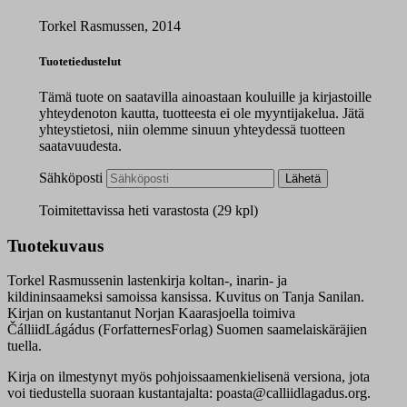
Torkel Rasmussen, 2014
Tuotetiedustelut
Tämä tuote on saatavilla ainoastaan kouluille ja kirjastoille
yhteydenoton kautta, tuotteesta ei ole myyntijakelua. Jätä
yhteystietosi, niin olemme sinuun yhteydessä tuotteen
saatavuudesta.
Sähköposti
Lähetä
Toimitettavissa heti varastosta (29 kpl)
Tuotekuvaus
Torkel Rasmussenin lastenkirja koltan-, inarin- ja
kildininsaameksi samoissa kansissa. Kuvitus on Tanja Sanilan.
Kirjan on kustantanut Norjan Kaarasjoella toimiva
ČálliidLágádus (ForfatternesForlag) Suomen saamelaiskäräjien
tuella.
Kirja on ilmestynyt myös pohjoissaamenkielisenä versiona, jota
voi tiedustella suoraan kustantajalta: poasta@calliidlagadus.org.