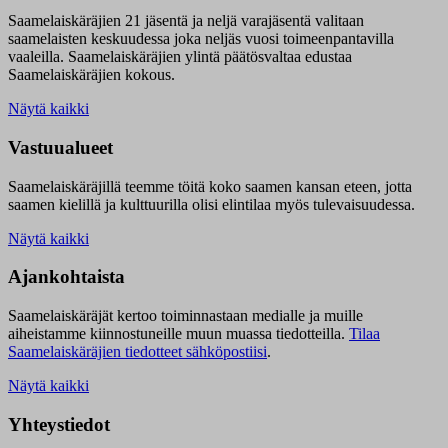
Saamelaiskäräjien 21 jäsentä ja neljä varajäsentä valitaan
saamelaisten keskuudessa joka neljäs vuosi toimeenpantavilla
vaaleilla. Saamelaiskäräjien ylintä päätösvaltaa edustaa
Saamelaiskäräjien kokous.
Näytä kaikki
Vastuualueet
Saamelaiskäräjillä t
eemme töitä koko saamen kansan eteen, jotta
saamen kielillä ja kulttuurilla olisi elintilaa myös tulevaisuudessa.
Näytä kaikki
Ajankohtaista
Saamelaiskäräjät kertoo toiminnastaan medialle ja muille
aiheistamme kiinnostuneille muun muassa tiedotteilla.
Tilaa
Saamelaiskäräjien tiedotteet sähköpostiisi
.
Näytä kaikki
Yhteystiedot