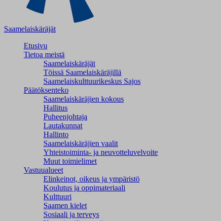
Saamelaiskäräjät
Etusivu
Tietoa meistä
Saamelaiskäräjät
Töissä Saamelaiskäräjillä
Saamelaiskulttuuri­keskus Sajos
Päätöksenteko
Saamelaiskäräjien kokous
Hallitus
Puheenjohtaja
Lautakunnat
Hallinto
Saamelaiskäräjien vaalit
Yhteistoiminta- ja neuvotteluvelvoite
Muut toimielimet
Vastuualueet
Elinkeinot, oikeus ja ympäristö
Koulutus ja oppimateriaali
Kulttuuri
Saamen kielet
Sosiaali ja terveys