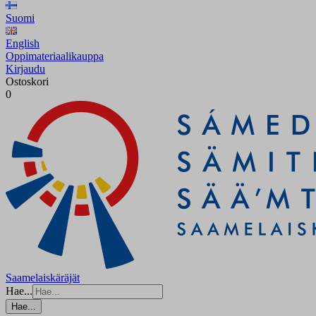
Suomi
English
Oppimateriaalikauppa
Kirjaudu
Ostoskori
0
Saamelaiskäräjät
Hae...
Hae...