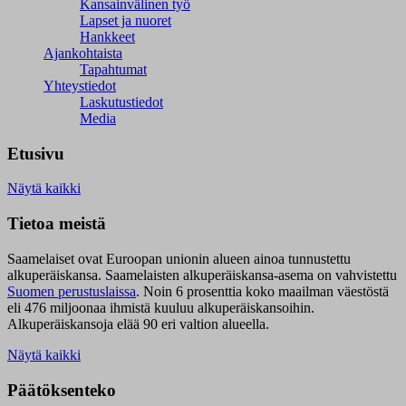
Kansainvälinen työ
Lapset ja nuoret
Hankkeet
Ajankohtaista
Tapahtumat
Yhteystiedot
Laskutustiedot
Media
Etusivu
Näytä kaikki
Tietoa meistä
Saamelaiset ovat Euroopan unionin alueen ainoa tunnustettu
alkuperäiskansa. Saamelaisten alkuperäiskansa-asema on vahvistettu
Suomen perustuslaissa
.
Noin 6 prosenttia koko maailman väestöstä
eli 476 miljoonaa ihmistä kuuluu alkuperäiskansoihin.
Alkuperäiskansoja elää 90 eri valtion alueella.
Näytä kaikki
Päätöksenteko