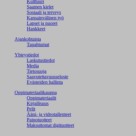
Kulttuuri
Saamen kielet
Sosiaali ja terveys
Kansainvälinen työ
Lapset ja nuoret
Hankkeet
Ajankohtaista
Tapahtumat
Yhteystiedot
Laskutustiedot
Media
Tietosuoja
Saavutettavuusseloste
Evästeiden hallinta
Oppimateriaalikauppa
Oppimateriaalit
Kirjallisuus
Pelit
Ääni- ja videotallenteet
Painotuotteet
Maksuttomat digituotteet