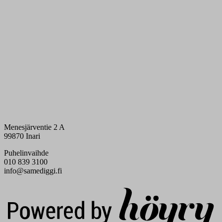
Menesjärventie 2 A
99870 Inari
Puhelinvaihde
010 839 3100
info@samediggi.fi
Digi- ja mainostoimisto Höyry Rovaniemi ja Oulu