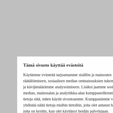
Tämä sivusto käyttää evästeitä
Käytämme evästeitä tarjoamamme sisällön ja mainosten
räätälöimiseen, sosiaalisen median ominaisuuksien tuke
ja kävijämäärämme analysoimiseen. Lisäksi jaamme sosi
median, mainosalan ja analytiikka-alan kumppaneillem
tietoja siitä, miten käytät sivustoamme. Kumppanimme v
yhdistää näitä tietoja muihin tietoihin, joita olet antanut he
joita on kerätty, kun olet käyttänyt heidän palvelujaan.