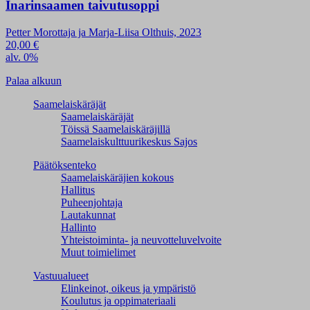
Inarinsaamen taivutusoppi
Petter Morottaja ja Marja-Liisa Olthuis, 2023
20,00
€
alv. 0%
Palaa alkuun
Saamelaiskäräjät
Saamelaiskäräjät
Töissä Saamelaiskäräjillä
Saamelaiskulttuuri­keskus Sajos
Päätöksenteko
Saamelaiskäräjien kokous
Hallitus
Puheenjohtaja
Lautakunnat
Hallinto
Yhteistoiminta- ja neuvotteluvelvoite
Muut toimielimet
Vastuualueet
Elinkeinot, oikeus ja ympäristö
Koulutus ja oppimateriaali