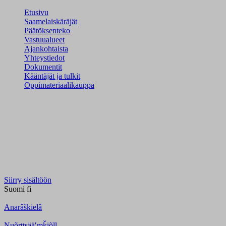
Etusivu
Saamelaiskäräjät
Päätöksenteko
Vastuualueet
Ajankohtaista
Yhteystiedot
Dokumentit
Kääntäjät ja tulkit
Oppimateriaalikauppa
Siirry sisältöön
Suomi
fi
Anarâškielâ
Nuõrttsääʹmǩiõll