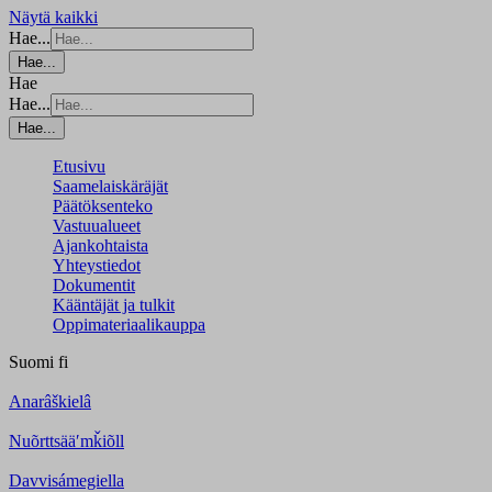
Näytä kaikki
Hae...
Hae...
Hae
Hae...
Hae...
Etusivu
Saamelaiskäräjät
Päätöksenteko
Vastuualueet
Ajankohtaista
Yhteystiedot
Dokumentit
Kääntäjät ja tulkit
Oppimateriaalikauppa
Suomi
fi
Anarâškielâ
Nuõrttsääʹmǩiõll
Davvisámegiella