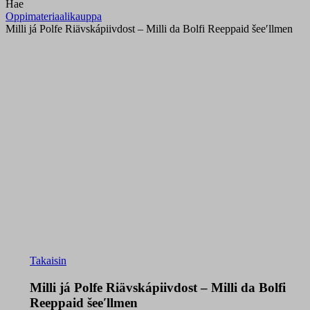
Hae
Oppimateriaalikauppa
Milli já Polfe Riävskápiivdost – Milli da Bolfi Reeppaid šeeʹllmen
Takaisin
Milli já Polfe Riävskápiivdost – Milli da Bolfi
Reeppaid šeeʹllmen