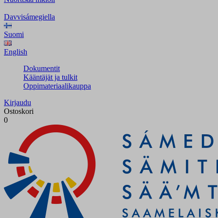
Davvisámegiella
Suomi
English
Dokumentit
Kääntäjät ja tulkit
Oppimateriaalikauppa
Kirjaudu
Ostoskori
0