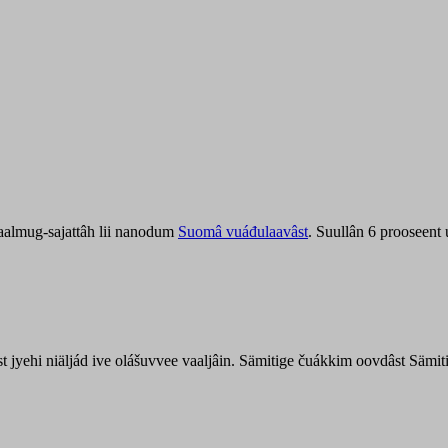
aalmug-sajattâh lii nanodum
Suomâ vuáđulaavâst
. Suullân 6 prooseent
âst jyehi niäljád ive olášuvvee vaaljâin. Sämitige čuákkim oovdâst Säm