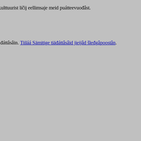
lttuurist ličij eellimsaje meid puátteevuođâst.
äđáttâsâin.
Tiiláá Sämitige tiäđáttâsâid jieijâd šleđgâpoostân
.