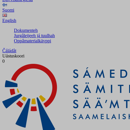
Suomi
English
Dokumenteh
Jurgâleijeeh já tuulhah
Oppâmaterialkävppi
Čáládât
Uástuskoori
0