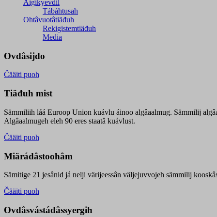
Äigikyevdil
Tábáhtusah
Ohtâvuotâtiäđuh
Rekigistemtiäđuh
Media
Ovdâsijđo
Čääiti puoh
Tiäđuh mist
Sämmiliih láá Euroop Union kuávlu áinoo algâaalmug. Sämmilij algâ
Algâaalmugeh eleh 90 eres staatâ kuávlust.
Čääiti puoh
Miärádâstoohâm
Sämitige 21 jesânid já nelji värijeessân väljejuvvojeh sämmilij koosk
Čääiti puoh
Ovdâsvástádâssyergih