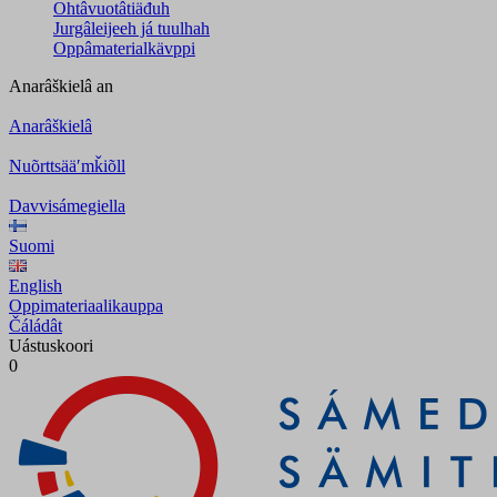
Ohtâvuotâtiäđuh
Jurgâleijeeh já tuulhah
Oppâmaterialkävppi
Anarâškielâ
an
Anarâškielâ
Nuõrttsääʹmǩiõll
Davvisámegiella
Suomi
English
Oppimateriaalikauppa
Čáládât
Uástuskoori
0