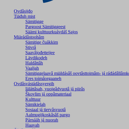
Ovdâsijđo
Tiäđuh mist
Sämitigge
Pargoost Sämitiggeest
Säämi kulttuurkuávdáš Sajos
Miärádâstoohâm
Sämitige čuákkim
Stivrâ
Saavâjođetteijee
Lävdikodeh
Haldâttâh
Vaaljah
Sämitiggelaavâ miäldásâš oovtâsttoimâm- já ráđádâllâmk
Eres toimâorgaaneh
Ovdâsvástádâssyergih
Iäláttâsah, vuoigâdvuotâ já piirâs
Škovlim já oppâmateriaal
Kulttuur
Sämikielah
Sosiaal já tiervâsvuotâ
Aalmugijkoskâsâš pargo
Párnááh já nuorah
Haavah