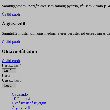
Sämitiggeest mij porgâp oles sämiaalmug pyerrin, vâi sämikielâin já -ku
Čääiti puoh
Äigikyevdil
Sämitigge muštâl toimâinis median já eres perusteijeid eereeb iärrás ti
Čääiti puoh
Ohtâvuotâtiäđuh
Čääiti puoh
Uusâ...
Uusâ...
Uusâ
Uusâ...
Uusâ...
Ovdâsijđo
Tiäđuh mist
Ovdâsvástádâssyergih
Äigikyevdil