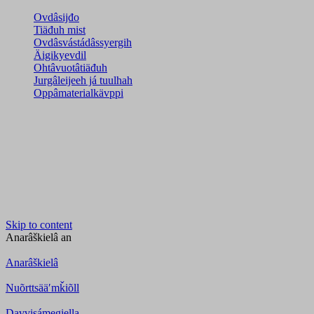
Ovdâsijđo
Tiäđuh mist
Ovdâsvástádâssyergih
Äigikyevdil
Ohtâvuotâtiäđuh
Jurgâleijeeh já tuulhah
Oppâmaterialkävppi
Skip to content
Anarâškielâ
an
Anarâškielâ
Nuõrttsääʹmǩiõll
Davvisámegiella