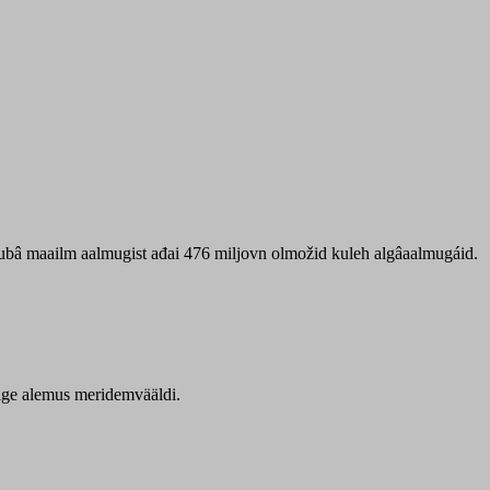
 ubâ maailm aalmugist ađai 476 miljovn olmožid kuleh algâaalmugáid.
itige alemus meridemvääldi.