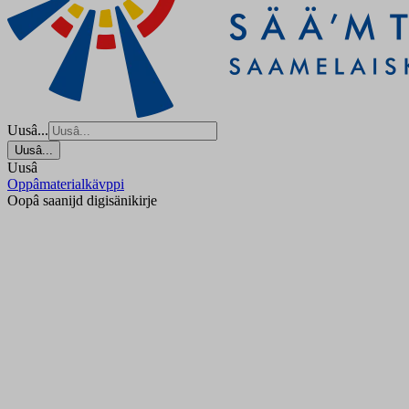
Uusâ...
Uusâ...
Uusâ
Oppâmaterialkävppi
Oopâ saanijd digisänikirje