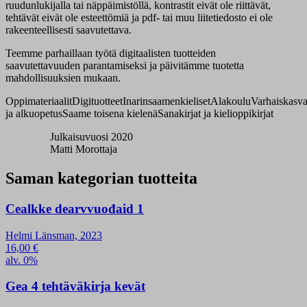
ruudunlukijalla tai näppäimistöllä, kontrastit eivät ole riittävät,
tehtävät eivät ole esteettömiä ja pdf- tai muu liitetiedosto ei ole
rakeenteellisesti saavutettava.
Teemme parhaillaan työtä digitaalisten tuotteiden
saavutettavuuden parantamiseksi ja päivitämme tuotetta
mahdollisuuksien mukaan.
Oppimateriaalit
Digituotteet
Inarinsaamenkieliset
Alakoulu
Varhaiskasva
ja alkuopetus
Saame toisena kielenä
Sanakirjat ja kielioppikirjat
Julkaisuvuosi 2020
Matti Morottaja
Saman kategorian tuotteita
Cealkke dearvvuođaid 1
Helmi Länsman, 2023
16,00
€
alv. 0%
Gea 4 tehtäväkirja kevät