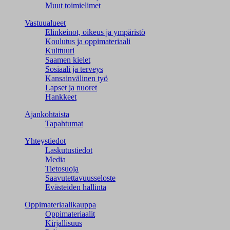
Muut toimielimet
Vastuualueet
Elinkeinot, oikeus ja ympäristö
Koulutus ja oppimateriaali
Kulttuuri
Saamen kielet
Sosiaali ja terveys
Kansainvälinen työ
Lapset ja nuoret
Hankkeet
Ajankohtaista
Tapahtumat
Yhteystiedot
Laskutustiedot
Media
Tietosuoja
Saavutettavuusseloste
Evästeiden hallinta
Oppimateriaalikauppa
Oppimateriaalit
Kirjallisuus