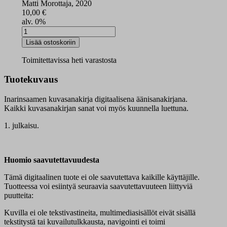
Matti Morottaja, 2020
10,00
€
alv. 0%
Oopâ
saanijd
Lisää ostoskoriin
digisanakirja
määrä
Toimitettavissa heti varastosta
Tuotekuvaus
Inarinsaamen kuvasanakirja digitaalisena äänisanakirjana.
Kaikki kuvasanakirjan sanat voi myös kuunnella luettuna.
1. julkaisu.
Huomio saavutettavuudesta
Tämä digitaalinen tuote ei ole saavutettava kaikille käyttäjille.
Tuotteessa voi esiintyä seuraavia saavutettavuuteen liittyviä
puutteita:
Kuvilla ei ole tekstivastineita, multimediasisällöt eivät sisällä
tekstitystä tai kuvailutulkkausta, navigointi ei toimi