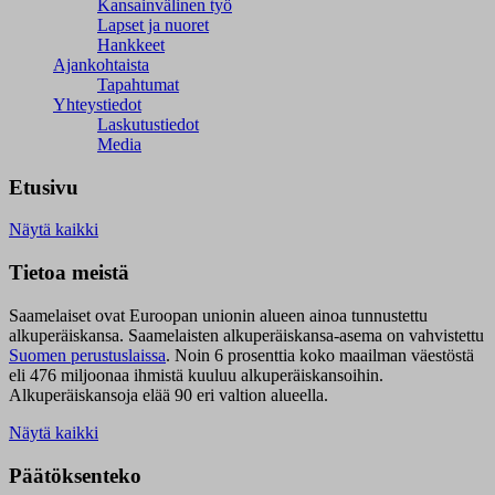
Kansainvälinen työ
Lapset ja nuoret
Hankkeet
Ajankohtaista
Tapahtumat
Yhteystiedot
Laskutustiedot
Media
Etusivu
Näytä kaikki
Tietoa meistä
Saamelaiset ovat Euroopan unionin alueen ainoa tunnustettu
alkuperäiskansa. Saamelaisten alkuperäiskansa-asema on vahvistettu
Suomen perustuslaissa
.
Noin 6 prosenttia koko maailman väestöstä
eli 476 miljoonaa ihmistä kuuluu alkuperäiskansoihin.
Alkuperäiskansoja elää 90 eri valtion alueella.
Näytä kaikki
Päätöksenteko