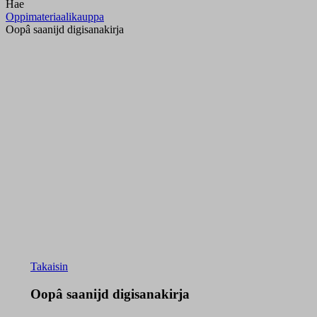
Hae
Oppimateriaalikauppa
Oopâ saanijd digisanakirja
Takaisin
Oopâ saanijd digisanakirja