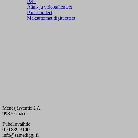
Pelit
Ääni- ja videotallenteet
Painotuotteet
Maksuttomat digituotteet
Menesjärventie 2 A
99870 Inari
Puhelinvaihde
010 839 3100
info@samediggi.fi