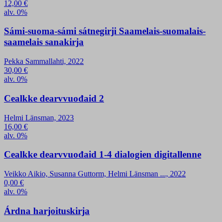
12,00
€
alv. 0%
Sámi-suoma-sámi sátnegirji Saamelais-suomalais-
saamelais sanakirja
Pekka Sammallahti, 2022
30,00
€
alv. 0%
Cealkke dearvvuođaid 2
Helmi Länsman, 2023
16,00
€
alv. 0%
Cealkke dearvvuođaid 1-4 dialogien digitallenne
Veikko Aikio, Susanna Guttorm, Helmi Länsman ..., 2022
0,00
€
alv. 0%
Árdna harjoituskirja