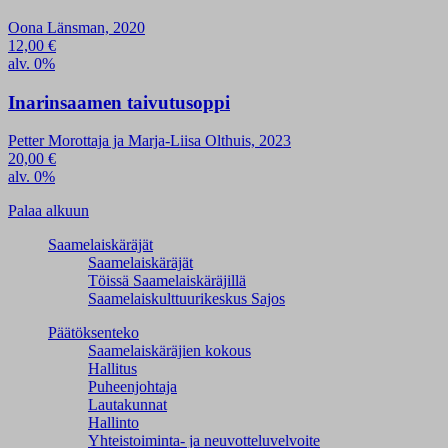
Oona Länsman, 2020
12,00
€
alv. 0%
Inarinsaamen taivutusoppi
Petter Morottaja ja Marja-Liisa Olthuis, 2023
20,00
€
alv. 0%
Palaa alkuun
Saamelaiskäräjät
Saamelaiskäräjät
Töissä Saamelaiskäräjillä
Saamelaiskulttuuri­keskus Sajos
Päätöksenteko
Saamelaiskäräjien kokous
Hallitus
Puheenjohtaja
Lautakunnat
Hallinto
Yhteistoiminta- ja neuvotteluvelvoite