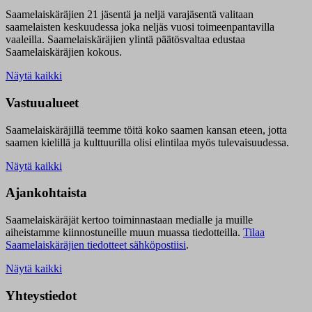
Saamelaiskäräjien 21 jäsentä ja neljä varajäsentä valitaan
saamelaisten keskuudessa joka neljäs vuosi toimeenpantavilla
vaaleilla. Saamelaiskäräjien ylintä päätösvaltaa edustaa
Saamelaiskäräjien kokous.
Näytä kaikki
Vastuualueet
Saamelaiskäräjillä t
eemme töitä koko saamen kansan eteen, jotta
saamen kielillä ja kulttuurilla olisi elintilaa myös tulevaisuudessa.
Näytä kaikki
Ajankohtaista
Saamelaiskäräjät kertoo toiminnastaan medialle ja muille
aiheistamme kiinnostuneille muun muassa tiedotteilla.
Tilaa
Saamelaiskäräjien tiedotteet sähköpostiisi
.
Näytä kaikki
Yhteystiedot