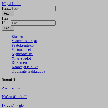
Näytä kaikki
Hae...
Hae...
Hae
Hae...
Hae...
Etusivu
Saamelaiskäräjät
Päätöksenteko
Vastuualueet
Ajankohtaista
Yhteystiedot
Dokumentit
Kääntäjät ja tulkit
Oppimateriaalikauppa
Suomi
fi
Anarâškielâ
Nuõrttsääʹmǩiõll
Davvisámegiella