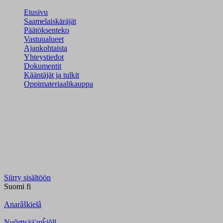
Etusivu
Saamelaiskäräjät
Päätöksenteko
Vastuualueet
Ajankohtaista
Yhteystiedot
Dokumentit
Kääntäjät ja tulkit
Oppimateriaalikauppa
Siirry sisältöön
Suomi
fi
Anarâškielâ
Nuõrttsääʹmǩiõll