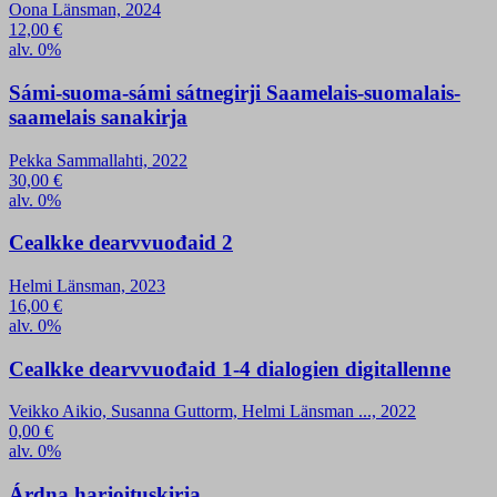
Oona Länsman, 2024
12,00
€
alv. 0%
Sámi-suoma-sámi sátnegirji Saamelais-suomalais-
saamelais sanakirja
Pekka Sammallahti, 2022
30,00
€
alv. 0%
Cealkke dearvvuođaid 2
Helmi Länsman, 2023
16,00
€
alv. 0%
Cealkke dearvvuođaid 1-4 dialogien digitallenne
Veikko Aikio, Susanna Guttorm, Helmi Länsman ..., 2022
0,00
€
alv. 0%
Árdna harjoituskirja