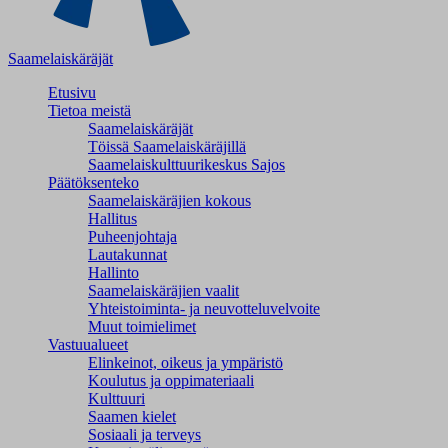
Saamelaiskäräjät
Etusivu
Tietoa meistä
Saamelaiskäräjät
Töissä Saamelaiskäräjillä
Saamelaiskulttuuri­keskus Sajos
Päätöksenteko
Saamelaiskäräjien kokous
Hallitus
Puheenjohtaja
Lautakunnat
Hallinto
Saamelaiskäräjien vaalit
Yhteistoiminta- ja neuvotteluvelvoite
Muut toimielimet
Vastuualueet
Elinkeinot, oikeus ja ympäristö
Koulutus ja oppimateriaali
Kulttuuri
Saamen kielet
Sosiaali ja terveys