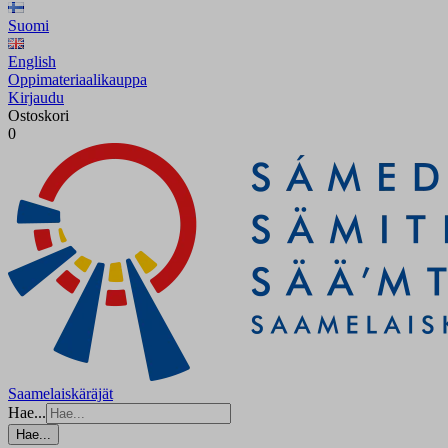
Suomi
English
Oppimateriaalikauppa
Kirjaudu
Ostoskori
0
Saamelaiskäräjät
Hae...
Hae...