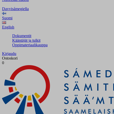
Davvisámegiella
Suomi
English
Dokumentit
Kääntäjät ja tulkit
Oppimateriaalikauppa
Kirjaudu
Ostoskori
0