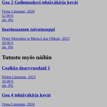
Gea 2 Gollemeahcci tehtäväkirja kevät
Oona Länsman, 2020
12,00
€
alv. 0%
Inarinsaamen taivutusoppi
Petter Morottaja ja Marja-Liisa Olthuis, 2023
20,00
€
alv. 0%
Tutustu myös näihin
Cealkke dearvvuođaid 1
Helmi Länsman, 2023
16,00
€
alv. 0%
Gea 4 tehtäväkirja kevät
Oona Länsman, 2024