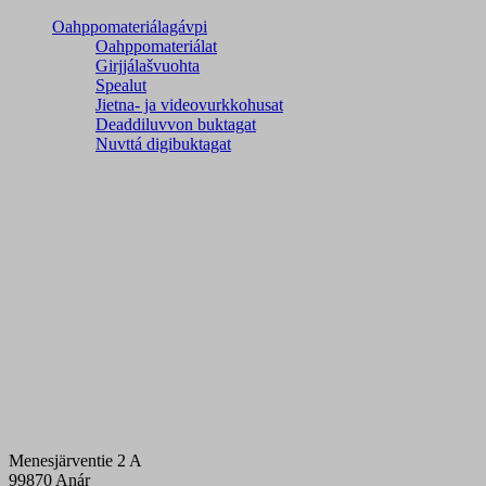
Oahppomateriálagávpi
Oahppomateriálat
Girjjálašvuohta
Spealut
Jietna- ja videovurkkohusat
Deaddiluvvon buktagat
Nuvttá digibuktagat
Menesjärventie 2 A
99870 Anár