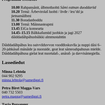
10.00
Rahpansánit, álbmotluohti
Sámi eatnan duoddariid
10.20
Temá: Árbevirolaš luohti / livđe / leu’dd ja
jietnamáilbmi
11.30
Boradanboddu
13.00
Temá: Máinnasteapmi
13.45
EiGa konsearta
14.45–15.15
Bálkkašumiid juohkin ja jagi 2027
dáiddadáhpáhusbáikki almmustahttin
Dáiddadáhpáhus lea oaivvilduvvon vuođđoskuvlla ja nuppi dási 6–
20-jahkásaš mánáide ja nuoraide, geat leat sámeoahpahusas mielde.
Dáiddadáhpáhusa gielat leat nuortalaš-, anáraš- ja davvisámegiella.
Lassedieđut
Minna Lehtola
044 902 9295
minna.lehtola@samediggi.fi
Petra Biret Magga-Vars
040 732 5503
petra.magga@samediggi.fi
Tarja Porsanger