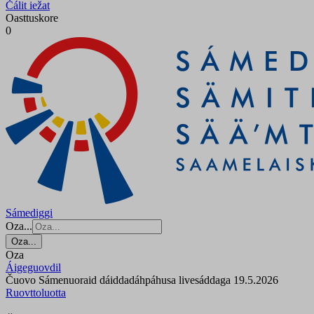
Čálit iežat
Oasttuskore
0
Sámediggi
Oza...
Oza...
Oza
Áigeguovdil
Čuovo Sámenuoraid dáiddadáhpáhusa livesáddaga 19.5.2026
Ruovttoluotta