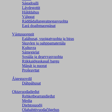
Ságadoalli
Lávdegottit
Hálddahus
Válggat
Ráđđádallangeatnegas­vuohta
Eará doaibmaorgánat
Vástusuorggit
Ealáhusat, vuoigatvuohta ja biras
Skuvlen ja oahppamateriála
Kultuvra
Sámegielat
Sosiála ja dearvvasvuohta
Riikkaidgaskasaš bargu
Mánát ja nuorat
Prošeavttat
Áigeguovdil
Dáhpáhusat
Oktavuođadieđut
Rehketbearrandieđut
Media
Diehtosuodji
Olahahttivuođačilgehus