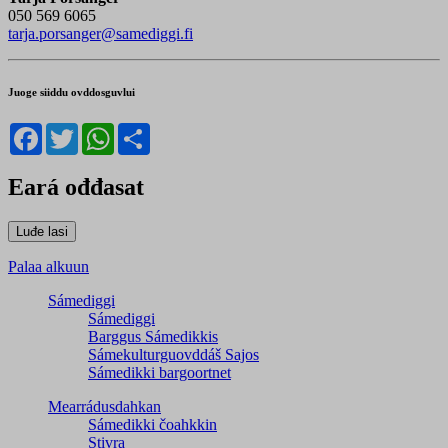
050 569 6065
tarja.porsanger@samediggi.fi
Juoge siiddu ovddosguvlui
Facebook
Twitter
WhatsApp
Share
Eará ođđasat
Palaa alkuun
Sámediggi
Sámediggi
Barggus Sámedikkis
Sámekulturguovddáš Sajos
Sámedikki bargoortnet
Mearrádusdahkan
Sámedikki čoahkkin
Stivra