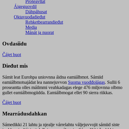
Prošeavttat
Áigeguovdil
Dáhpáhusat
Oktavuođadieđut
Rehketbearrandieđut
Media
Mánát ja nuorat
Ovdasiidu
Čájet buot
Dieđut mis
Sámit leat Eurohpa uniovnna áidna eamiálbmot. Sámiid
eamiálbmotsajádat lea nannejuvvon
Suoma vuođđolágas
. Sullii 6
proseantta olles máilmmi veahkadagas elege 476 miljovnna olbmo
gullet eamiálbmogiidda. Eamiálbmogat ellet 90 sierra riikkas.
Čájet buot
Mearrádusdahkan
Sámedikki 21 lahtu ja njealje várrelahtu váljejuvvojit sámiid siste