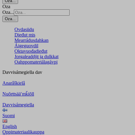
Oza...
Oza
Oza...
Oza...
Ovdasiidu
Dieđut mis
Mearrádusdahkan
Áigeguovdil
Oktavuođadieđut
Jorgaleaddjit ja dulkkat
Oahppomateriálagávpi
Davvisámegiella
dav
Anarâškielâ
Nuõrttsääʹmǩiõll
Davvisámegiella
Suomi
English
Oppimateriaalikauppa