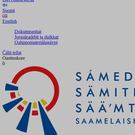
Suomi
English
Dokumeanttat
Jorgaleaddjit ja dulkkat
Oahppomateriálagávpi
Čálit iežat
Oasttuskore
0