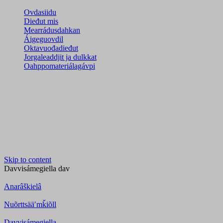
Ovdasiidu
Dieđut mis
Mearrádusdahkan
Áigeguovdil
Oktavuođadieđut
Jorgaleaddjit ja dulkkat
Oahppomateriálagávpi
Skip to content
Davvisámegiella
dav
Anarâškielâ
Nuõrttsääʹmǩiõll
Davvisámegiella