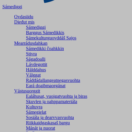
Sámediggi
Ovdasiidu
Dieđut mis
Sámediggi
Barggus Sámedikkis
Sámekulturguovddáš Sajos
Mearrádusdahkan
Sámedikki čoahkkin
Stivra
Ságadoalli
Lávdegottit
Hálddahus
Válggat
Ráđđádallangeatnegas­vuohta
Eará doaibmaorgánat
Vástusuorggit
Ealáhusat, vuoigatvuohta ja biras
Skuvlen ja oahppamateriála
Kultuvra
Sámegielat
Sosiála ja dearvvasvuohta
Riikkaidgaskasaš bargu
Mánát ja nuorat