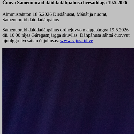
Čuovo Sámenuoraid dáiddadáhpáhusa livesáddaga 19.5.2026
Almmustahtton 18.5.2026
Dieđáhusat, Mánát ja nuorat,
Sámenuoraid dáiddadáhpáhus
Sámenuoraid dáiddadáhpáhus ordnejuvvo maŋŋebárgga 19.5.2026
dii. 10.00 rájes Gáregasnjárgga skuvllas. Dáhpáhusa sáhttá čuovvut
njuolggo livesáttan čujuhusas:
www.sajos.fi/live