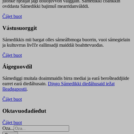
juohke njealját jagi dollojuvvon válggain. Sámedikki čoahkkin
ovddasta Sámedikki bajimuš mearridanválddi.
Čájet buot
Vástusuorggit
Sámedikkis mii bargat olles sámeálbmoga buorrin, vuoi sámegielain
ja kultuvrras livčče eallinsadji maiddái boahttevuođas.
Čájet buot
Áigeguovdil
Sámediggi muitala doaimmaidis birra mediai ja eará berošteaddjiide
earret eará dieđáhusain.
Diŋgo Sámedikki dieđáhusaid iežat
šleađgapostii
.
Čájet buot
Oktavuođadieđut
Čájet buot
Oza...