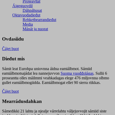
Prošeavttat
Áigeguovdil
Dáhpáhusat
Oktavuođadieđut
Rehketbearrandieđut
Media
Mánát ja nuorat
Ovdasiidu
Čájet buot
Dieđut mis
Sámit leat Eurohpa uniovnna áidna eamiálbmot. Sámiid
eamiálbmotsajádat lea nannejuvvon
Suoma vuođđolágas
. Sullii 6
proseantta olles máilmmi veahkadagas elege 476 miljovnna olbmo
gullet eamiálbmogiidda. Eamiálbmogat ellet 90 sierra riikkas.
Čájet buot
Mearrádusdahkan
Sámedikki 21 lahtu ja njealje várrelahtu váljejuvvojit sámiid siste