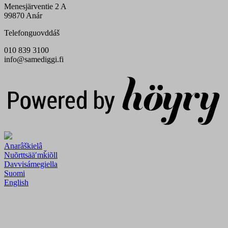
Menesjärventie 2 A
99870 Anár
Telefonguovddáš
010 839 3100
info@samediggi.fi
Digi- ja mainostoimisto Höyry Rovaniemi ja Oulu
Anarâškielâ
Nuõrttsääʹmǩiõll
Davvisámegiella
Suomi
English