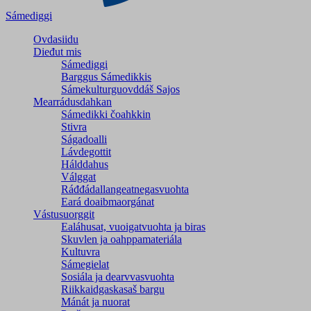
Sámediggi
Ovdasiidu
Dieđut mis
Sámediggi
Barggus Sámedikkis
Sámekulturguovddáš Sajos
Mearrádusdahkan
Sámedikki čoahkkin
Stivra
Ságadoalli
Lávdegottit
Hálddahus
Válggat
Ráđđádallangeatnegas­vuohta
Eará doaibmaorgánat
Vástusuorggit
Ealáhusat, vuoigatvuohta ja biras
Skuvlen ja oahppamateriála
Kultuvra
Sámegielat
Sosiála ja dearvvasvuohta
Riikkaidgaskasaš bargu
Mánát ja nuorat