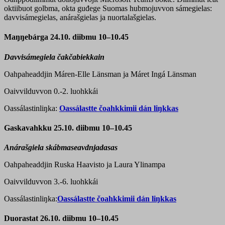
oktiibuot golbma, okta guđege Suomas hubmojuvvon sámegielas:
davvisámegielas, anárašgielas ja nuortalašgielas.
Maŋŋebárga 24.10. diibmu 10–10.45
Davvisámegiela
čakčabiekkain
Oahpaheaddjin Máren-Elle Länsman ja Máret Ingá Länsman
Oaivvilduvvon 0.-2. luohkkái
Oassálastinliŋka:
Oassálastte čoahkkimii dán liŋkkas
Gaskavahkku 25.10. diibmu 10–10.45
Anárašgiela skábmaseavdnjadasas
Oahpaheaddjin Ruska Haavisto ja Laura Ylinampa
Oaivvilduvvon 3.-6. luohkkái
Oassálastinliŋka:
Oassálastte čoahkkimii dán liŋkkas
Duorastat 26.10. diibmu 10–10.45