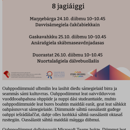
Oahppodiimmuid ulbmilin lea lasihit dieđu sámegielaid birra ja
seammás sámi kultuvrras. Oahppodiimmut leat oaivvilduvvon
vuođđooahpahusa ohppiide ja nuppi dási studeanttaide, muhto
oahppodiimmuide leat bures boahtin maiddái earát, geat leat sáhkkit
oahpásnuvvat sámegielaide. Diimmuide sáhttá oassálastit guđege
oahppi iešráđálaččat, dahje olles luohkká sáhttá oassálastit oktasaš
rusttegiin. Oassálastit sáhttá maiddái máŋgga diibmui.
Oahppodiimmut dollojuvvojit Microsoft Teams bokte. Diimmut leat