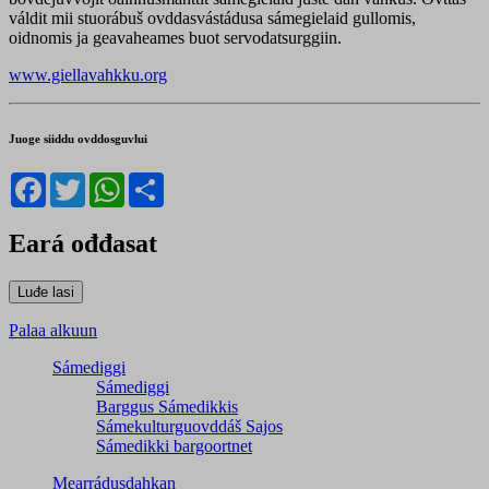
váldit mii stuorábuš ovddasvástádusa sámegielaid gullomis,
oidnomis ja geavaheames buot servodatsurggiin.
www.giellavahkku.org
Juoge siiddu ovddosguvlui
Facebook
Twitter
WhatsApp
Share
Eará ođđasat
Palaa alkuun
Sámediggi
Sámediggi
Barggus Sámedikkis
Sámekulturguovddáš Sajos
Sámedikki bargoortnet
Mearrádusdahkan