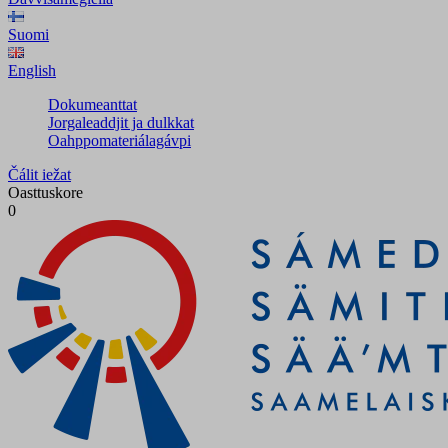
Suomi
English
Dokumeanttat
Jorgaleaddjit ja dulkkat
Oahppomateriálagávpi
Čálit iežat
Oasttuskore
0