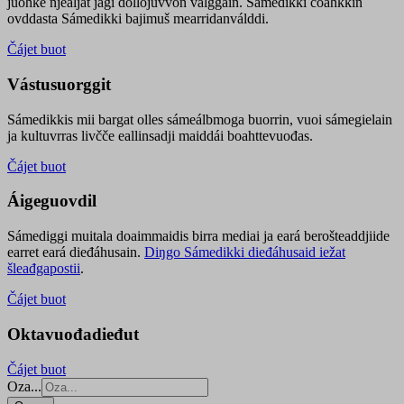
juohke njealját jagi dollojuvvon válggain. Sámedikki čoahkkin
ovddasta Sámedikki bajimuš mearridanválddi.
Čájet buot
Vástusuorggit
Sámedikkis mii bargat olles sámeálbmoga buorrin, vuoi sámegielain
ja kultuvrras livčče eallinsadji maiddái boahttevuođas.
Čájet buot
Áigeguovdil
Sámediggi muitala doaimmaidis birra mediai ja eará berošteaddjiide
earret eará dieđáhusain.
Diŋgo Sámedikki dieđáhusaid iežat
šleađgapostii
.
Čájet buot
Oktavuođadieđut
Čájet buot
Oza...