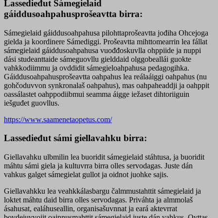
Lassedieđut Sámegielaid
gáiddusoahpahusprošeavtta birra:
Sámegielaid gáiddusoahpahusa pilohttaprošeavtta jođiha Ohcejoga
gielda ja koordinere Sámediggi. Prošeavtta mihttomearrin lea fállat
sámegielaid gáiddusoahpahusa vuođđoskuvlla ohppiide ja nuppi
dási studeanttaide sámeguovllu gielddaid olggobeallái guokte
vahkkodiimmu ja ovddidit sámegieloahpahusa pedagogihka.
Gáiddusoahpahusprošeavtta oahpahus lea reálaáiggi oahpahus (nu
gohčoduvvon synkronalaš oahpahus), mas oahpaheaddji ja oahppit
oassálastet oahppodiibmui seamma áigge iežaset dihtoriiguin
iešguđet guovllus.
https://www.saamenetaopetus.com/
Lassedieđut sámi giellavahku birra:
Giellavahku ulbmilin lea buoridit sámegielaid stáhtusa, ja buoridit
máhtu sámi giela ja kultuvrra birra olles servodagas. Juste dán
vahkus galget sámegielat gullot ja oidnot juohke sajis.
Giellavahkku lea veahkkálasbargu čalmmustahttit sámegielaid ja
loktet máhtu daid birra olles servodagas. Priváhta ja almmolaš
ásahusat, ealáhuseallin, organisašuvnnat ja eará aktevrrat
bovdejuvvojit oainnusmahttit sámegielaid juste dán vahkus. Ovttas