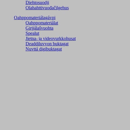
Diehtosuodji
Olahahttivuođačilgehus
Oahppomateriálagávpi
Oahppomateriálat
Girjjálašvuohta
Spealut
Jietna- ja videovurkkohusat
Deaddiluvvon buktagat
Nuvttá digibuktagat