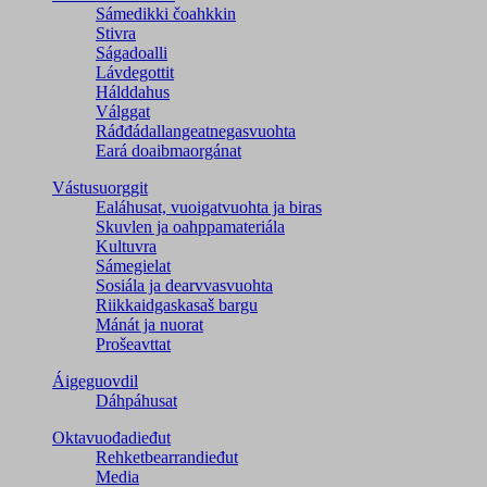
Sámedikki čoahkkin
Stivra
Ságadoalli
Lávdegottit
Hálddahus
Válggat
Ráđđádallangeatnegas­vuohta
Eará doaibmaorgánat
Vástusuorggit
Ealáhusat, vuoigatvuohta ja biras
Skuvlen ja oahppamateriála
Kultuvra
Sámegielat
Sosiála ja dearvvasvuohta
Riikkaidgaskasaš bargu
Mánát ja nuorat
Prošeavttat
Áigeguovdil
Dáhpáhusat
Oktavuođadieđut
Rehketbearrandieđut
Media