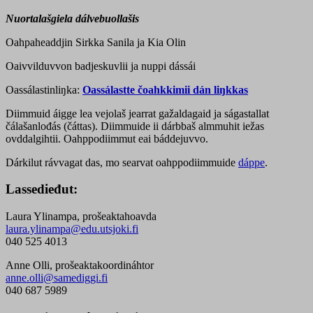
Nuortalašgiela dálvebuollašis
Oahpaheaddjin Sirkka Sanila ja Kia Olin
Oaivvilduvvon badjeskuvlii ja nuppi dássái
Oassálastinliŋka:
Oassálastte čoahkkimii dán liŋkkas
Diimmuid áigge lea vejolaš jearrat gažaldagaid ja ságastallat
čálašanlođás (čáttas). Diimmuide ii dárbbaš almmuhit iežas
ovddalgihtii. Oahppodiimmut eai báddejuvvo.
Dárkilut rávvagat das, mo searvat oahppodiimmuide
dáppe
.
Lassedieđut:
Laura Ylinampa, prošeaktahoavda
laura.ylinampa@edu.utsjoki.fi
040 525 4013
Anne Olli, prošeaktakoordináhtor
anne.olli@samediggi.fi
040 687 5989