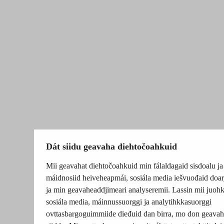
Dát siidu geavaha diehtočoahkuid
Mii geavahat diehtočoahkuid min fálaldagaid sisdoalu ja
máidnosiid heiveheapmái, sosiála media iešvuođaid doar
ja min geavaheaddjimeari analyseremii. Lassin mii juohk
sosiála media, máinnussuorggi ja analytihkkasuorggi
ovttasbargoguimmiide dieđuid dan birra, mo don geavah