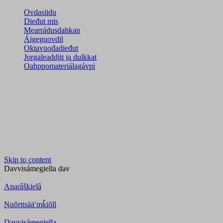
Ovdasiidu
Dieđut mis
Mearrádusdahkan
Áigeguovdil
Oktavuođadieđut
Jorgaleaddjit ja dulkkat
Oahppomateriálagávpi
Skip to content
Davvisámegiella
dav
Anarâškielâ
Nuõrttsääʹmǩiõll
Davvisámegiella