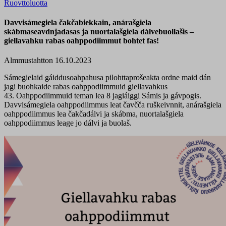
Ruovttoluotta
Davvisámegiela čakčabiekkain, anárašgiela
skábmaseavdnjadasas ja nuortalašgiela dálvebuollašis –
giellavahku rabas oahppodiimmut bohtet fas!
Almmustahtton 16.10.2023
Sámegielaid gáiddusoahpahusa pilohttaprošeakta ordne maid dán
jagi buohkaide rabas oahppodiimmuid giellavahkus
43. Oahppodiimmuid teman lea 8 jagiáiggi Sámis ja gávpogis.
Davvisámegiela oahppodiimmus leat čavčča ruškeivnnit, anárašgiela
oahppodiimmus lea čakčadálvi ja skábma, nuortalašgiela
oahppodiimmus leage jo dálvi ja buolaš.