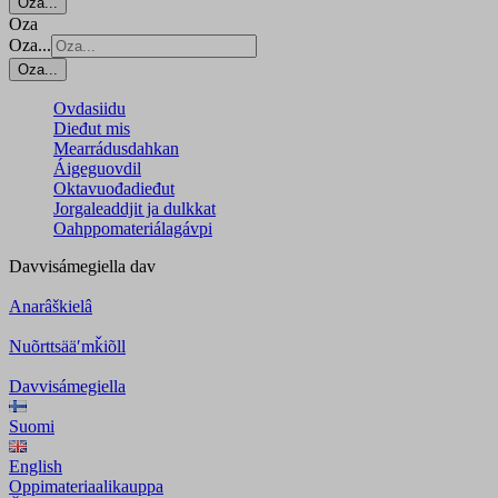
Oza...
Oza
Oza...
Oza...
Ovdasiidu
Dieđut mis
Mearrádusdahkan
Áigeguovdil
Oktavuođadieđut
Jorgaleaddjit ja dulkkat
Oahppomateriálagávpi
Davvisámegiella
dav
Anarâškielâ
Nuõrttsääʹmǩiõll
Davvisámegiella
Suomi
English
Oppimateriaalikauppa