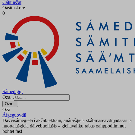
Čálit iežat
Oasttuskore
0
Sámediggi
Oza...
Oza...
Oza
Áigeguovdil
Davvisámegiela čakčabiekkain, anárašgiela skábmaseavdnjadasas ja
nuortalašgiela dálvebuollašis – giellavahku rabas oahppodiimmut
bohtet fas!