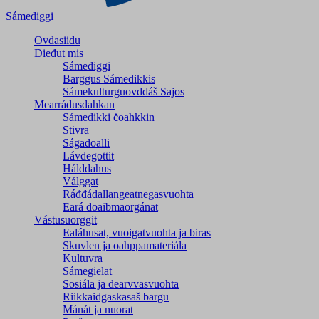
Sámediggi
Ovdasiidu
Dieđut mis
Sámediggi
Barggus Sámedikkis
Sámekulturguovddáš Sajos
Mearrádusdahkan
Sámedikki čoahkkin
Stivra
Ságadoalli
Lávdegottit
Hálddahus
Válggat
Ráđđádallangeatnegas­vuohta
Eará doaibmaorgánat
Vástusuorggit
Ealáhusat, vuoigatvuohta ja biras
Skuvlen ja oahppamateriála
Kultuvra
Sámegielat
Sosiála ja dearvvasvuohta
Riikkaidgaskasaš bargu
Mánát ja nuorat