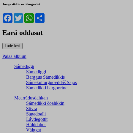
Juoge siiddu ovddosguvlui
Facebook
Twitter
WhatsApp
Share
Eará ođđasat
Palaa alkuun
Sámediggi
Sámediggi
Barggus Sámedikkis
Sámekulturguovddáš Sajos
Sámedikki bargoortnet
Mearrádusdahkan
Sámedikki čoahkkin
Stivra
Ságadoalli
Lávdegottit
Hálddahus
Válggat