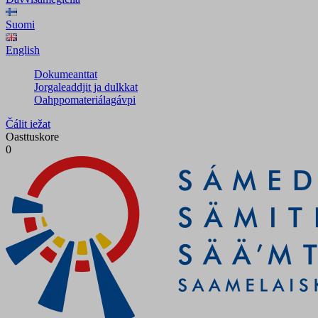
Suomi
English
Dokumeanttat
Jorgaleaddjit ja dulkkat
Oahppomateriálagávpi
Čálit iežat
Oasttuskore
0