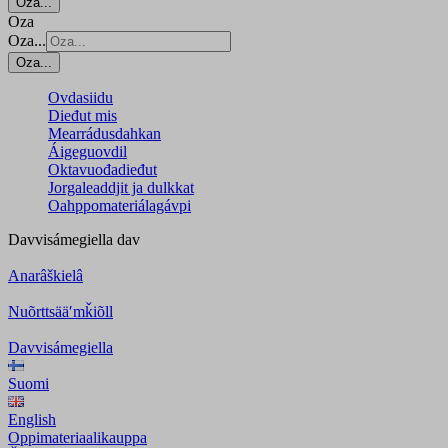
Oza...
Oza
Oza...
Oza...
Ovdasiidu
Dieđut mis
Mearrádusdahkan
Áigeguovdil
Oktavuođadieđut
Jorgaleaddjit ja dulkkat
Oahppomateriálagávpi
Davvisámegiella
dav
Anarâškielâ
Nuõrttsääʹmǩiõll
Davvisámegiella
Suomi
English
Oppimateriaalikauppa