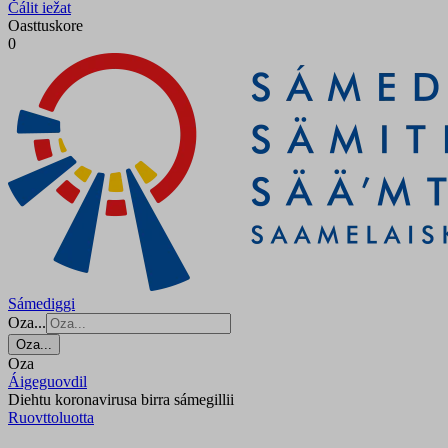
Čálit iežat
Oasttuskore
0
Sámediggi
Oza...
Oza...
Oza
Áigeguovdil
Diehtu koronavirusa birra sámegillii
Ruovttoluotta