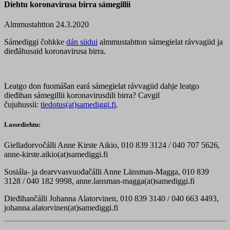
Diehtu koronavirusa birra sámegillii
Almmustahtton 24.3.2020
Sámediggi čohkke
dán siidui
almmustahtton sámegielat rávvagiid ja
dieđáhusaid koronavirusa birra.
Leatgo don fuomášan eará sámegielat rávvagiid dahje leatgo
dieđihan sámegillii koronavirusdili birra? Cavgil
čujuhussii:
tiedotus(at)samediggi.fi
.
Lassediehtu:
Gielladorvočálli Anne Kirste Aikio, 010 839 3124 / 040 707 5626,
anne-kirste.aikio(at)samediggi.fi
Sosiála- ja dearvvasvuođačálli Anne Länsman-Magga, 010 839
3128 / 040 182 9998, anne.lansman-magga(at)samediggi.fi
Dieđihančálli Johanna Alatorvinen, 010 839 3140 / 040 663 4493,
johanna.alatorvinen(at)samediggi.fi