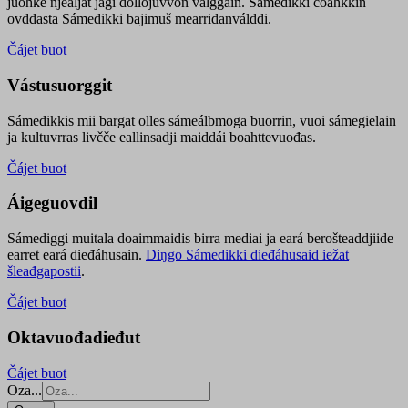
juohke njealját jagi dollojuvvon válggain. Sámedikki čoahkkin
ovddasta Sámedikki bajimuš mearridanválddi.
Čájet buot
Vástusuorggit
Sámedikkis mii bargat olles sámeálbmoga buorrin, vuoi sámegielain
ja kultuvrras livčče eallinsadji maiddái boahttevuođas.
Čájet buot
Áigeguovdil
Sámediggi muitala doaimmaidis birra mediai ja eará berošteaddjiide
earret eará dieđáhusain.
Diŋgo Sámedikki dieđáhusaid iežat
šleađgapostii
.
Čájet buot
Oktavuođadieđut
Čájet buot
Oza...