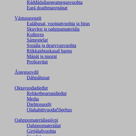
Ráđđádallangeatnegas­vuohta
Eará doaibmaorgánat
Vástusuorggit
Ealáhusat, vuoigatvuohta ja biras
Skuvlen ja oahppamateriála
Kultuvra
Sámegielat
Sosiála ja dearvvasvuohta
Riikkaidgaskasaš bargu
Mánát ja nuorat
Prošeavttat
Áigeguovdil
Dáhpáhusat
Oktavuođadieđut
Rehketbearrandieđut
Media
Diehtosuodji
Olahahttivuođačilgehus
Oahppomateriálagávpi
Oahppomateriálat
Girjjálašvuohta