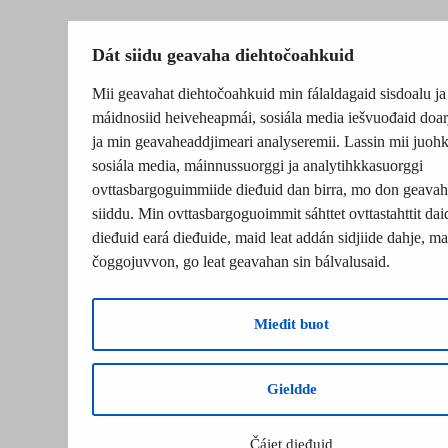
Dát siidu geavaha diehtočoahkuid
Mii geavahat diehtočoahkuid min fálaldagaid sisdoalu ja
máidnosiid heiveheapmái, sosiála media iešvuođaid doar
ja min geavaheaddjimeari analyseremii. Lassin mii juohk
sosiála media, máinnussuorggi ja analytihkkasuorggi
ovttasbargoguimmiide dieđuid dan birra, mo don geavah
siiddu. Min ovttasbargoguoimmit sáhttet ovttastahttit dai
dieđuid eará dieđuide, maid leat addán sidjiide dahje, mat
čoggojuvvon, go leat geavahan sin bálvalusaid.
Mieđit buot
Gieldde
Čájet dieđuid