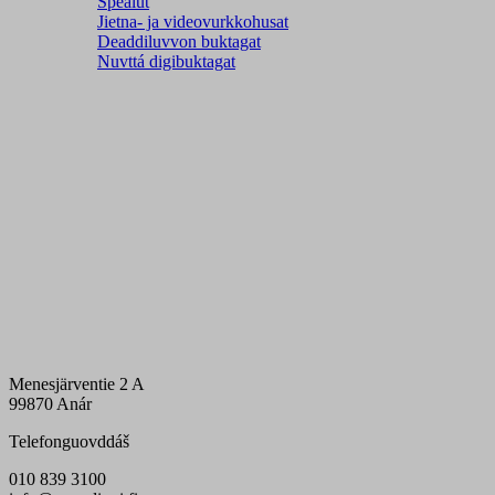
Spealut
Jietna- ja videovurkkohusat
Deaddiluvvon buktagat
Nuvttá digibuktagat
Menesjärventie 2 A
99870 Anár
Telefonguovddáš
010 839 3100