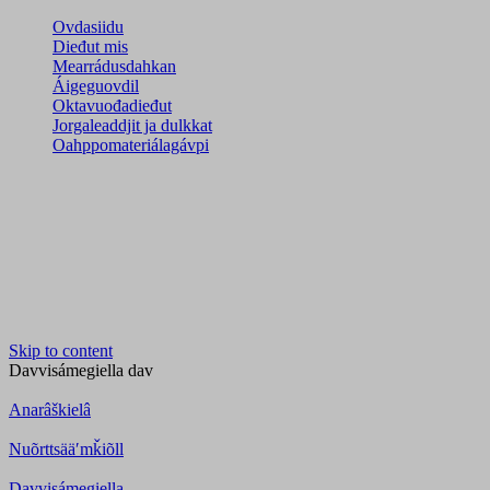
Ovdasiidu
Dieđut mis
Mearrádusdahkan
Áigeguovdil
Oktavuođadieđut
Jorgaleaddjit ja dulkkat
Oahppomateriálagávpi
Skip to content
Davvisámegiella
dav
Anarâškielâ
Nuõrttsääʹmǩiõll
Davvisámegiella