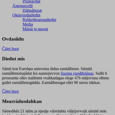
Prošeavttat
Áigeguovdil
Dáhpáhusat
Oktavuođadieđut
Rehketbearrandieđut
Media
Mánát ja nuorat
Ovdasiidu
Čájet buot
Dieđut mis
Sámit leat Eurohpa uniovnna áidna eamiálbmot. Sámiid
eamiálbmotsajádat lea nannejuvvon
Suoma vuođđolágas
. Sullii 6
proseantta olles máilmmi veahkadagas elege 476 miljovnna olbmo
gullet eamiálbmogiidda. Eamiálbmogat ellet 90 sierra riikkas.
Čájet buot
Mearrádusdahkan
Sámedikki 21 lahtu ja njealje várrelahtu váljejuvvojit sámiid siste