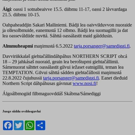
Áigi
: oassi 1 sotnabeaivve 15.5. diibmu 11-17, oassi 2 lávvardaga
21.5. diibmu 10-15.
Oahpaheaddjin Sakari Mailiniemi. Bádji lea oaivvilduvvon nuoraide
ja ollesolbmuide, eanemustá 12 olbmo. Bádji lea suomagillii ja dat
lea oasseváldiide nuvttá. Sáhttá oassálastit maid gáiddusin.
Almmuheapmi
maŋimustá 6.5.2022
tarja.porsanger@samediggi.fi
.
Davviriikkalaš giehtačállindáhpáhus NORTHERN SCRIPT ohcá
18 – 29 jahkásaš nuoraid, geain lea beroštupmi giehtačállimii.
Sámenuorat sáhttet oassálastit gilvui iežaset eatnigillii, teman lea
TEMPTATION. Gilvui sáhttá sádden giehtačállosii maŋimustá
22.8.2022 čujuhussii
tarja.porsanger@samediggi.fi
. Eanet dieđuid
Northern Script dáhpáhusas gávnnat
www.nosi.fi
!
Álgoálbmogiid filbmaguovddáš Skábma/Sámediggi
Juoge siiddu ovddosguvlui
Facebook
Twitter
WhatsApp
Share