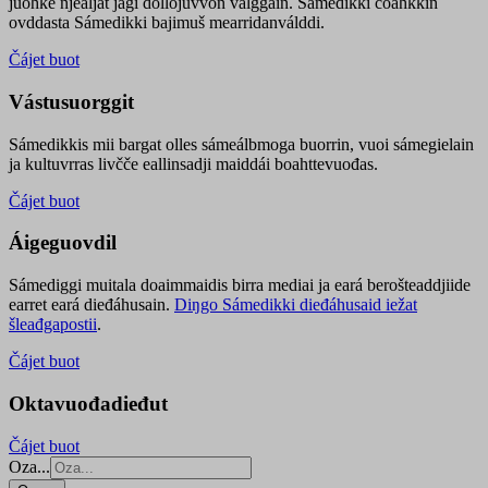
juohke njealját jagi dollojuvvon válggain. Sámedikki čoahkkin
ovddasta Sámedikki bajimuš mearridanválddi.
Čájet buot
Vástusuorggit
Sámedikkis mii bargat olles sámeálbmoga buorrin, vuoi sámegielain
ja kultuvrras livčče eallinsadji maiddái boahttevuođas.
Čájet buot
Áigeguovdil
Sámediggi muitala doaimmaidis birra mediai ja eará berošteaddjiide
earret eará dieđáhusain.
Diŋgo Sámedikki dieđáhusaid iežat
šleađgapostii
.
Čájet buot
Oktavuođadieđut
Čájet buot
Oza...