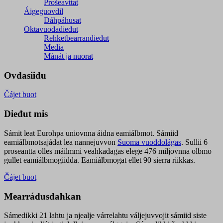
Prošeavttat
Áigeguovdil
Dáhpáhusat
Oktavuođadieđut
Rehketbearrandieđut
Media
Mánát ja nuorat
Ovdasiidu
Čájet buot
Dieđut mis
Sámit leat Eurohpa uniovnna áidna eamiálbmot. Sámiid
eamiálbmotsajádat lea nannejuvvon
Suoma vuođđolágas
. Sullii 6
proseantta olles máilmmi veahkadagas elege 476 miljovnna olbmo
gullet eamiálbmogiidda. Eamiálbmogat ellet 90 sierra riikkas.
Čájet buot
Mearrádusdahkan
Sámedikki 21 lahtu ja njealje várrelahtu váljejuvvojit sámiid siste