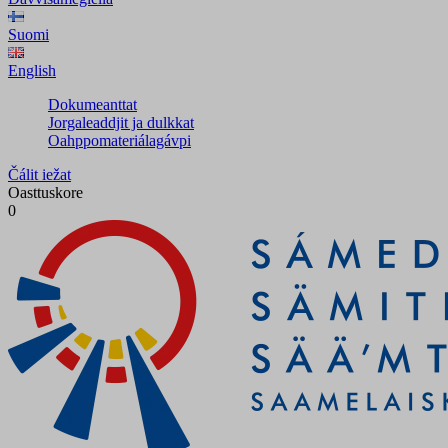
Suomi
English
Dokumeanttat
Jorgaleaddjit ja dulkkat
Oahppomateriálagávpi
Čálit iežat
Oasttuskore
0