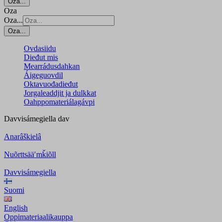
Oza...
Oza
Oza...
Oza...
Ovdasiidu
Dieđut mis
Mearrádusdahkan
Áigeguovdil
Oktavuođadieđut
Jorgaleaddjit ja dulkkat
Oahppomateriálagávpi
Davvisámegiella
dav
Anarâškielâ
Nuõrttsääʹmǩiõll
Davvisámegiella
Suomi
English
Oppimateriaalikauppa