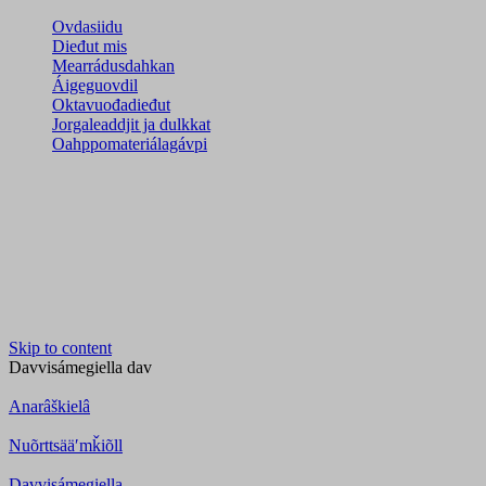
Ovdasiidu
Dieđut mis
Mearrádusdahkan
Áigeguovdil
Oktavuođadieđut
Jorgaleaddjit ja dulkkat
Oahppomateriálagávpi
Skip to content
Davvisámegiella
dav
Anarâškielâ
Nuõrttsääʹmǩiõll
Davvisámegiella