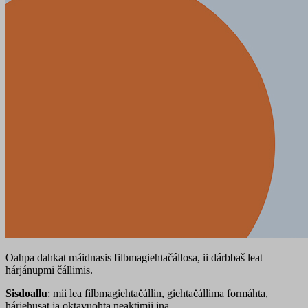
Oahpa dahkat máidnasis filbmagiehtačállosa, ii dárbbaš leat
hárjánupmi čállimis.
Sisdoallu
: mii lea filbmagiehtačállin, giehtačállima formáhta,
hárjehusat ja oktavuohta neaktimii jna.