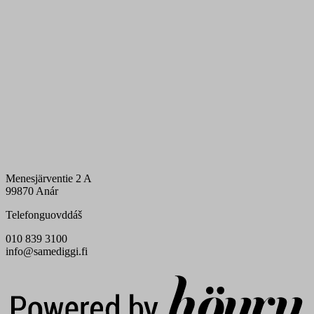
Menesjärventie 2 A
99870 Anár
Telefonguovddáš
010 839 3100
info@samediggi.fi
Digi- ja mainostoimisto Höyry Rovaniemi ja Oulu