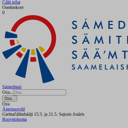
Čálit iežat
Oasttuskore
0
Sámediggi
Oza...
Oza...
Oza
Áigeguovdil
Giehtačállinbádji 15.5. ja 21.5. Sajosis Anáris
Ruovttoluotta