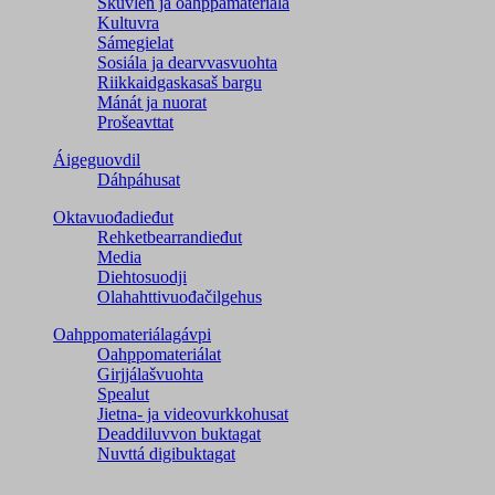
Skuvlen ja oahppamateriála
Kultuvra
Sámegielat
Sosiála ja dearvvasvuohta
Riikkaidgaskasaš bargu
Mánát ja nuorat
Prošeavttat
Áigeguovdil
Dáhpáhusat
Oktavuođadieđut
Rehketbearrandieđut
Media
Diehtosuodji
Olahahttivuođačilgehus
Oahppomateriálagávpi
Oahppomateriálat
Girjjálašvuohta
Spealut
Jietna- ja videovurkkohusat
Deaddiluvvon buktagat
Nuvttá digibuktagat