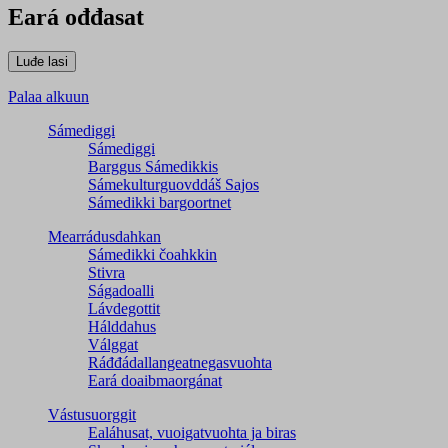
Eará ođđasat
Palaa alkuun
Sámediggi
Sámediggi
Barggus Sámedikkis
Sámekulturguovddáš Sajos
Sámedikki bargoortnet
Mearrádusdahkan
Sámedikki čoahkkin
Stivra
Ságadoalli
Lávdegottit
Hálddahus
Válggat
Ráđđádallangeatnegas­vuohta
Eará doaibmaorgánat
Vástusuorggit
Ealáhusat, vuoigatvuohta ja biras