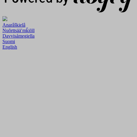
Anarâškielâ
Nuõrttsääʹmǩiõll
Davvisámegiella
Suomi
English