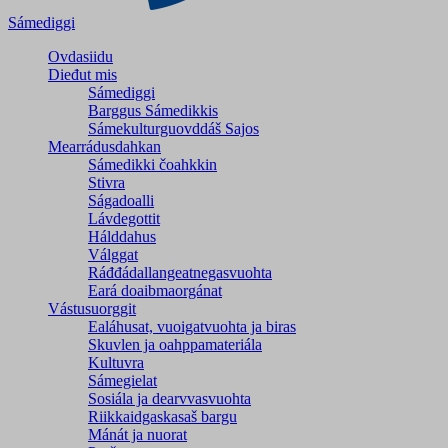
Sámediggi
Ovdasiidu
Dieđut mis
Sámediggi
Barggus Sámedikkis
Sámekulturguovddáš Sajos
Mearrádusdahkan
Sámedikki čoahkkin
Stivra
Ságadoalli
Lávdegottit
Hálddahus
Válggat
Ráđđádallangeatnegas­vuohta
Eará doaibmaorgánat
Vástusuorggit
Ealáhusat, vuoigatvuohta ja biras
Skuvlen ja oahppamateriála
Kultuvra
Sámegielat
Sosiála ja dearvvasvuohta
Riikkaidgaskasaš bargu
Mánát ja nuorat