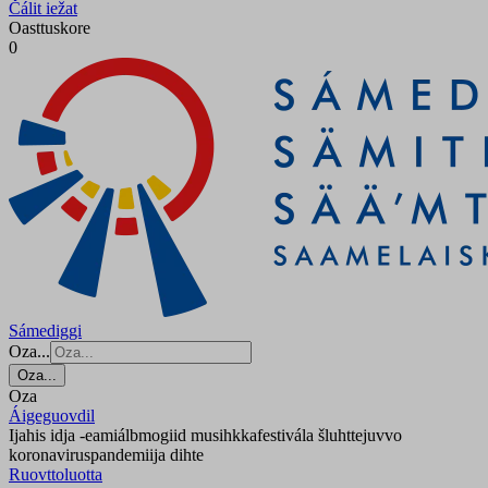
Čálit iežat
Oasttuskore
0
Sámediggi
Oza...
Oza...
Oza
Áigeguovdil
Ijahis idja -eamiálbmogiid musihkkafestivála šluhttejuvvo
koronaviruspandemiija dihte
Ruovttoluotta