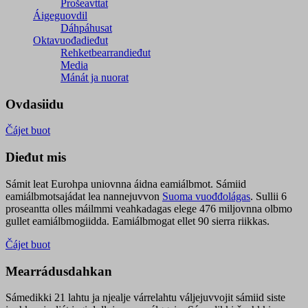
Prošeavttat
Áigeguovdil
Dáhpáhusat
Oktavuođadieđut
Rehketbearrandieđut
Media
Mánát ja nuorat
Ovdasiidu
Čájet buot
Dieđut mis
Sámit leat Eurohpa uniovnna áidna eamiálbmot. Sámiid
eamiálbmotsajádat lea nannejuvvon
Suoma vuođđolágas
. Sullii 6
proseantta olles máilmmi veahkadagas elege 476 miljovnna olbmo
gullet eamiálbmogiidda. Eamiálbmogat ellet 90 sierra riikkas.
Čájet buot
Mearrádusdahkan
Sámedikki 21 lahtu ja njealje várrelahtu váljejuvvojit sámiid siste