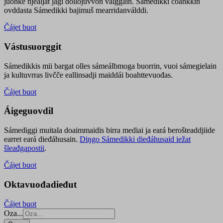
juohke njealját jagi dollojuvvon válggain. Sámedikki čoahkkin
ovddasta Sámedikki bajimuš mearridanválddi.
Čájet buot
Vástusuorggit
Sámedikkis mii bargat olles sámeálbmoga buorrin, vuoi sámegielain
ja kultuvrras livčče eallinsadji maiddái boahttevuođas.
Čájet buot
Áigeguovdil
Sámediggi muitala doaimmaidis birra mediai ja eará berošteaddjiide
earret eará dieđáhusain.
Diŋgo Sámedikki dieđáhusaid iežat
šleađgapostii
.
Čájet buot
Oktavuođadieđut
Čájet buot
Oza...