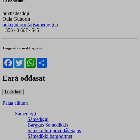
Lassedieđut:
buvttadeaddji
Oula Guttorm
oula.guttorm(at)samediggi.fi
+358 40 667 4545
Juoge siiddu ovddosguvlui
Facebook
Twitter
WhatsApp
Share
Eará ođđasat
Palaa alkuun
Sámediggi
Sámediggi
Barggus Sámedikkis
Sámekulturguovddáš Sajos
Sámedikki bargoortnet