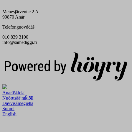
Menesjärventie 2 A
99870 Anár
Telefonguovddáš
010 839 3100
info@samediggi.fi
Digi- ja mainostoimisto Höyry Rovaniemi ja Oulu
Anarâškielâ
Nuõrttsääʹmǩiõll
Davvisámegiella
Suomi
English