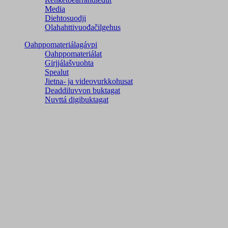
Media
Diehtosuodji
Olahahttivuođačilgehus
Oahppomateriálagávpi
Oahppomateriálat
Girjjálašvuohta
Spealut
Jietna- ja videovurkkohusat
Deaddiluvvon buktagat
Nuvttá digibuktagat