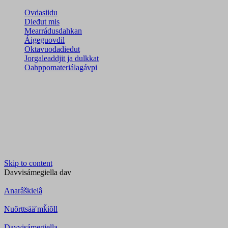
Ovdasiidu
Dieđut mis
Mearrádusdahkan
Áigeguovdil
Oktavuođadieđut
Jorgaleaddjit ja dulkkat
Oahppomateriálagávpi
Skip to content
Davvisámegiella
dav
Anarâškielâ
Nuõrttsääʹmǩiõll
Davvisámegiella