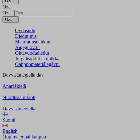
Oza...
Oza
Oza...
Oza...
Ovdasiidu
Dieđut mis
Mearrádusdahkan
Áigeguovdil
Oktavuođadieđut
Jorgaleaddjit ja dulkkat
Oahppomateriálagávpi
Davvisámegiella
dav
Anarâškielâ
Nuõrttsääʹmǩiõll
Davvisámegiella
Suomi
English
Oppimateriaalikauppa