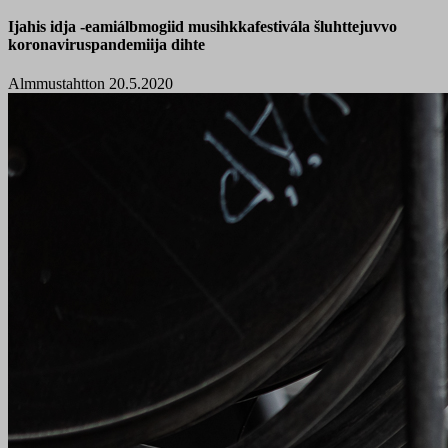
Ijahis idja -eamiálbmogiid musihkkafestivála šluhttejuvvo
koronaviruspandemiija dihte
Almmustahtton 20.5.2020