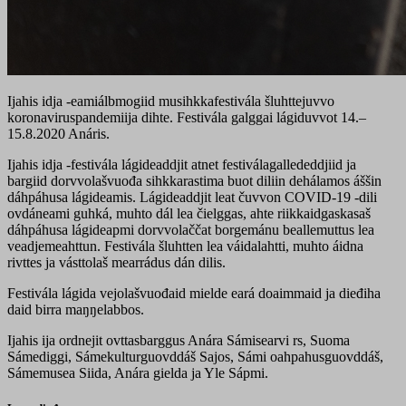
Ijahis idja -eamiálbmogiid musihkkafestivála šluhttejuvvo
koronaviruspandemiija dihte. Festivála galggai lágiduvvot 14.–
15.8.2020 Anáris.
Ijahis idja -festivála lágideaddjit atnet festiválagallededdjiid ja
bargiid dorvvolašvuođa sihkkarastima buot diliin dehálamos áššin
dáhpáhusa lágideamis. Lágideaddjit leat čuvvon COVID-19 -dili
ovdáneami guhká, muhto dál lea čielggas, ahte riikkaidgaskasaš
dáhpáhusa lágideapmi dorvvolaččat borgemánu beallemuttus lea
veadjemeahttun. Festivála šluhtten lea váidalahtti, muhto áidna
rivttes ja vásttolaš mearrádus dán dilis.
Festivála lágida vejolašvuođaid mielde eará doaimmaid ja dieđiha
daid birra maŋŋelabbos.
Ijahis ija ordnejit ovttasbarggus Anára Sámisearvi rs, Suoma
Sámediggi, Sámekulturguovddáš Sajos, Sámi oahpahusguovddáš,
Sámemusea Siida, Anára gielda ja Yle Sápmi.