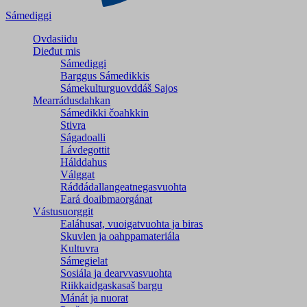
Sámediggi
Ovdasiidu
Dieđut mis
Sámediggi
Barggus Sámedikkis
Sámekulturguovddáš Sajos
Mearrádusdahkan
Sámedikki čoahkkin
Stivra
Ságadoalli
Lávdegottit
Hálddahus
Válggat
Ráđđádallangeatnegas­vuohta
Eará doaibmaorgánat
Vástusuorggit
Ealáhusat, vuoigatvuohta ja biras
Skuvlen ja oahppamateriála
Kultuvra
Sámegielat
Sosiála ja dearvvasvuohta
Riikkaidgaskasaš bargu
Mánát ja nuorat