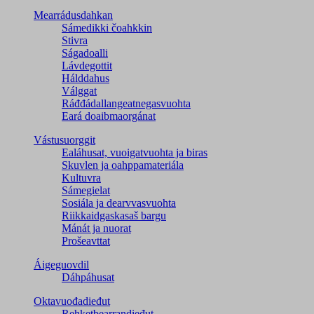
Mearrádusdahkan
Sámedikki čoahkkin
Stivra
Ságadoalli
Lávdegottit
Hálddahus
Válggat
Ráđđádallangeatnegas­vuohta
Eará doaibmaorgánat
Vástusuorggit
Ealáhusat, vuoigatvuohta ja biras
Skuvlen ja oahppamateriála
Kultuvra
Sámegielat
Sosiála ja dearvvasvuohta
Riikkaidgaskasaš bargu
Mánát ja nuorat
Prošeavttat
Áigeguovdil
Dáhpáhusat
Oktavuođadieđut
Rehketbearrandieđut