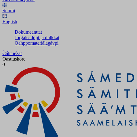
Suomi
English
Dokumeanttat
Jorgaleaddjit ja dulkkat
Oahppomateriálagávpi
Čálit iežat
Oasttuskore
0