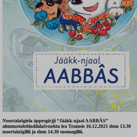
Nuortalašgiela áppesgirjji “Jääkk-njaal AABBÂS”
almmustahttindilálašvuohta lea Teamsis 16.12.2021 dmu 13.30
nuortalašgillii ja dmu 14.30 suomagillii.