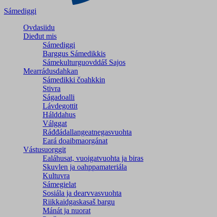
Sámediggi
Ovdasiidu
Dieđut mis
Sámediggi
Barggus Sámedikkis
Sámekulturguovddáš Sajos
Mearrádusdahkan
Sámedikki čoahkkin
Stivra
Ságadoalli
Lávdegottit
Hálddahus
Válggat
Ráđđádallangeatnegas­vuohta
Eará doaibmaorgánat
Vástusuorggit
Ealáhusat, vuoigatvuohta ja biras
Skuvlen ja oahppamateriála
Kultuvra
Sámegielat
Sosiála ja dearvvasvuohta
Riikkaidgaskasaš bargu
Mánát ja nuorat