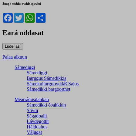
Juoge siiddu ovddosguvlui
Facebook
Twitter
WhatsApp
Share
Eará ođđasat
Palaa alkuun
Sámediggi
Sámediggi
Barggus Sámedikkis
Sámekulturguovddáš Sajos
Sámedikki bargoortnet
Mearrádusdahkan
Sámedikki čoahkkin
Stivra
Ságadoalli
Lávdegottit
Hálddahus
Válggat