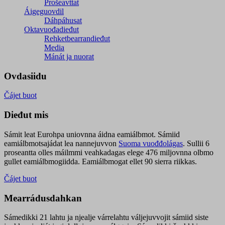
Prošeavttat
Áigeguovdil
Dáhpáhusat
Oktavuođadieđut
Rehketbearrandieđut
Media
Mánát ja nuorat
Ovdasiidu
Čájet buot
Dieđut mis
Sámit leat Eurohpa uniovnna áidna eamiálbmot. Sámiid
eamiálbmotsajádat lea nannejuvvon
Suoma vuođđolágas
. Sullii 6
proseantta olles máilmmi veahkadagas elege 476 miljovnna olbmo
gullet eamiálbmogiidda. Eamiálbmogat ellet 90 sierra riikkas.
Čájet buot
Mearrádusdahkan
Sámedikki 21 lahtu ja njealje várrelahtu váljejuvvojit sámiid siste