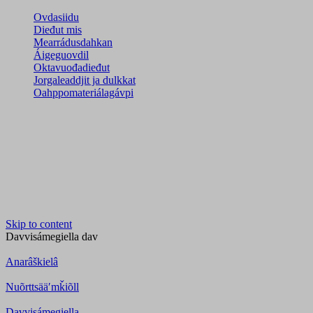
Ovdasiidu
Dieđut mis
Mearrádusdahkan
Áigeguovdil
Oktavuođadieđut
Jorgaleaddjit ja dulkkat
Oahppomateriálagávpi
Skip to content
Davvisámegiella
dav
Anarâškielâ
Nuõrttsääʹmǩiõll
Davvisámegiella