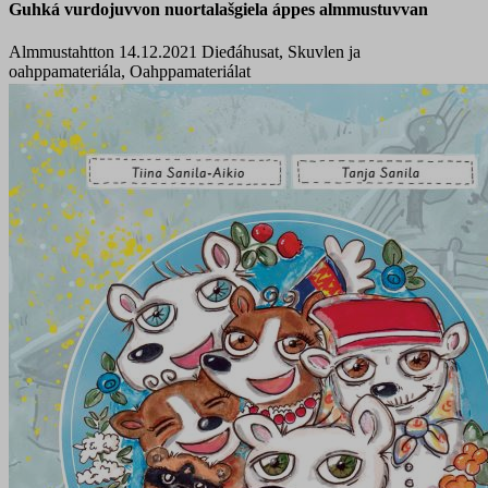
Guhká vurdojuvvon nuortalašgiela áppes almmustuvvan
Almmustahtton 14.12.2021
Dieđáhusat, Skuvlen ja
oahppamateriála, Oahppamateriálat