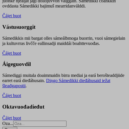
juohke njealját jagi dollojuvvon válggain. Sámedikki čoahkkin
ovddasta Sámedikki bajimuš mearridanválddi.
Čájet buot
Vástusuorggit
Sámedikkis mii bargat olles sámeálbmoga buorrin, vuoi sámegielain
ja kultuvrras livčče eallinsadji maiddái boahttevuođas.
Čájet buot
Áigeguovdil
Sámediggi muitala doaimmaidis birra mediai ja eará berošteaddjiide
earret eará dieđáhusain.
Diŋgo Sámedikki dieđáhusaid iežat
šleađgapostii
.
Čájet buot
Oktavuođadieđut
Čájet buot
Oza...