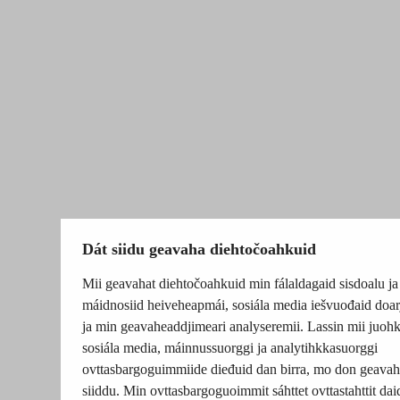
Dát siidu geavaha diehtočoahkuid
Mii geavahat diehtočoahkuid min fálaldagaid sisdoalu ja
máidnosiid heiveheapmái, sosiála media iešvuođaid doar
ja min geavaheaddjimeari analyseremii. Lassin mii juohk
sosiála media, máinnussuorggi ja analytihkkasuorggi
ovttasbargoguimmiide dieđuid dan birra, mo don geavah
siiddu. Min ovttasbargoguoimmit sáhttet ovttastahttit dai