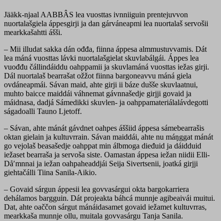
Jääkk-njaal AABBÂS lea vuosttas ivnniiguin prentejuvvon
nuortalašgiela áppesgirji ja dan gárváneapmi lea nuortalaš servošii
mearkkašahtti ášši.
– Mii illudat sakka dán ođđa, fiinna áppesa almmustuvvamis. Dát
lea máná vuosttas lávki nuortalašgielat skuvlabálgái. Áppes lea
vuođđu čállindáiddu oahppamii ja skuvlamáná vuosttas iežas girji.
Dál nuortalaš bearrašat ožžot fiinna bargoneavvu máná giela
ovdáneapmái. Sávan maid, ahte girji ii báze dušše skuvlaatnui,
muhto baicce maiddái váhnemat gávnnašedje girjji govaid ja
máidnasa, dadjá Sámedikki skuvlen- ja oahppamateriálalávdegotti
ságadoalli Tauno Ljetoff.
– Sávan, ahte mánát gávdnet oahpes áššiid áppesa sámebearrašis
oktan gielain ja kultuvrrain. Sávan maiddái, ahte nu máŋggat mánát
go vejolaš beasašedje oahppat min álbmoga dieđuid ja dáidduid
iežaset bearraša ja servoša siste. Oamastan áppesa iežan niidii Elli-
Dåʹmnnai ja iežan oahpaheaddjái Seija Sivertsenii, joatká girjji
giehtačálli Tiina Sanila-Aikio.
– Govaid sárgun áppesii lea govvasárgui okta bargokarriera
dehálamos bargguin. Dát projeakta báhcá munnje agibeaivái muitui.
Dat, ahte oaččon sárgut mánáidasamet govaid iežamet kultuvrras,
mearkkaša munnje ollu, muitala govvasárgu Tanja Sanila.