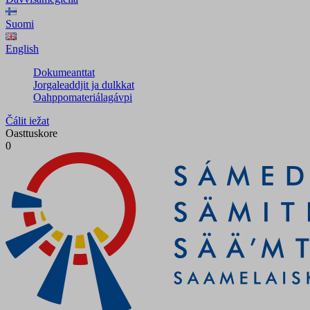
Suomi
English
Dokumeanttat
Jorgaleaddjit ja dulkkat
Oahppomateriálagávpi
Čálit iežat
Oasttuskore
0