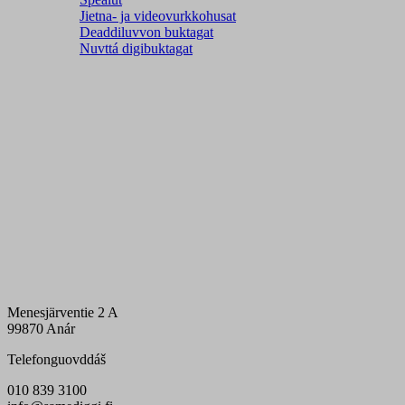
Jietna- ja videovurkkohusat
Deaddiluvvon buktagat
Nuvttá digibuktagat
Menesjärventie 2 A
99870 Anár
Telefonguovddáš
010 839 3100