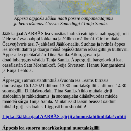
Áppesa olggožis Jääkk-naali posere oahpaheaddjiinis
ja bearrašiinnis. Govva: Sámediggi / Tanja Sanila.
Jääkk-njaal AABBÂS lea vuosttas luohká eatnigiela oahppagirji, mii
láide smávva oahppi lohkama ja čállima máilbmái. Girji muitala
Čeavetjávrris ássi 7-jahkásaš Jääkk-naalis. Suohtas ja ivdnás áppes
lea movttiidahtti ja doarju máná bajásšaddama iežas gillii ja kultuvrii.
Áppesa lea giehtačállán Tiina Sanila-Aikio, govain ja
doadjinbarggus vástida Tanja Sanila. Áppesgirjji bargojovkui leat
oassálastán Satu Moshnikoff, Seija Sivertsen, Hannu Kangasniemi
ja Raija Lehtola.
Áppesgirjji almmustahttindilálašvuohta lea Teams-birrasis
duorastaga 16.12.2021 diibmu 13.30 nuortalašgillii ja diibmu 14.30
suomagillii. Dilálašvuođain Tiina Sanila-Aikio muitala girjji
sisdoaluin ja ráhkadeamis, ja suomagielat dilálašvuođas mielde
maiddái sárgu Tanja Sanila. Muitalusaid lassin beassat oaidnit
bihtáid girjji sisdoalus. Liggosit buresboahtin!
Liŋka Jääkk-njaal AABBÂS -girjji almmustahttindilálašvuhtii
Áppesis lea stuorra mearkkašupmi nuortalašgillii