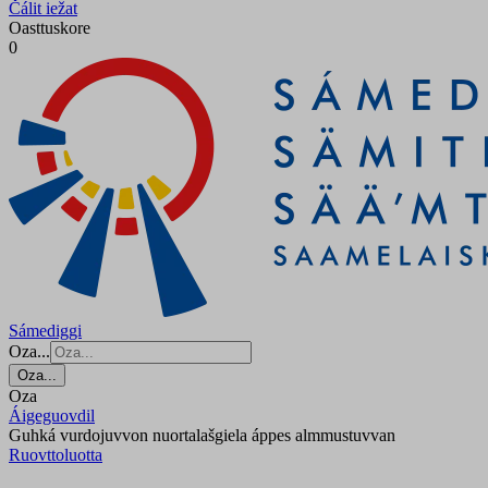
Čálit iežat
Oasttuskore
0
Sámediggi
Oza...
Oza...
Oza
Áigeguovdil
Guhká vurdojuvvon nuortalašgiela áppes almmustuvvan
Ruovttoluotta