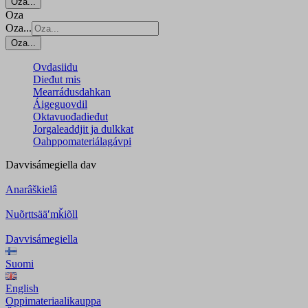
Oza...
Oza
Oza...
Oza...
Ovdasiidu
Dieđut mis
Mearrádusdahkan
Áigeguovdil
Oktavuođadieđut
Jorgaleaddjit ja dulkkat
Oahppomateriálagávpi
Davvisámegiella
dav
Anarâškielâ
Nuõrttsääʹmǩiõll
Davvisámegiella
Suomi
English
Oppimateriaalikauppa