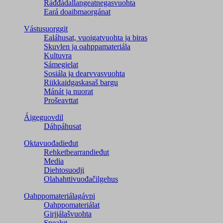
Ráđđádallangeatnegas­vuohta
Eará doaibmaorgánat
Vástusuorggit
Ealáhusat, vuoigatvuohta ja biras
Skuvlen ja oahppamateriála
Kultuvra
Sámegielat
Sosiála ja dearvvasvuohta
Riikkaidgaskasaš bargu
Mánát ja nuorat
Prošeavttat
Áigeguovdil
Dáhpáhusat
Oktavuođadieđut
Rehketbearrandieđut
Media
Diehtosuodji
Olahahttivuođačilgehus
Oahppomateriálagávpi
Oahppomateriálat
Girjjálašvuohta
Spealut