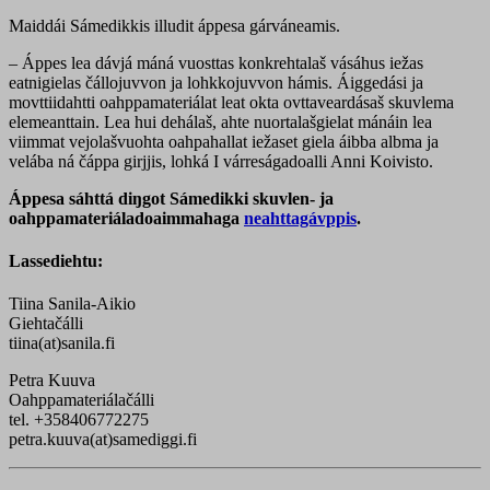
Maiddái Sámedikkis illudit áppesa gárváneamis.
– Áppes lea dávjá máná vuosttas konkrehtalaš vásáhus iežas
eatnigielas čállojuvvon ja lohkkojuvvon hámis. Áiggedási ja
movttiidahtti oahppamateriálat leat okta ovttaveardásaš skuvlema
elemeanttain. Lea hui dehálaš, ahte nuortalašgielat mánáin lea
viimmat vejolašvuohta oahpahallat iežaset giela áibba albma ja
velába ná čáppa girjjis, lohká I várreságadoalli Anni Koivisto.
Áppesa sáhttá diŋgot Sámedikki skuvlen- ja
oahppamateriáladoaimmahaga
neahttagávppis
.
Lassediehtu:
Tiina Sanila-Aikio
Giehtačálli
tiina(at)sanila.fi
Petra Kuuva
Oahppamateriálačálli
tel. +358406772275
petra.kuuva(at)samediggi.fi