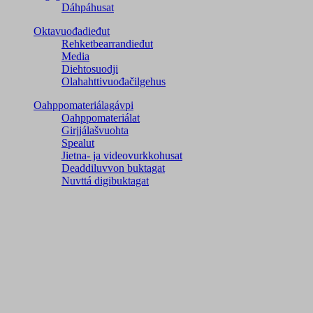
Dáhpáhusat
Oktavuođadieđut
Rehketbearrandieđut
Media
Diehtosuodji
Olahahttivuođačilgehus
Oahppomateriálagávpi
Oahppomateriálat
Girjjálašvuohta
Spealut
Jietna- ja videovurkkohusat
Deaddiluvvon buktagat
Nuvttá digibuktagat