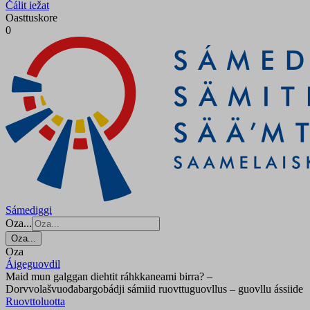
Čálit iežat
Oasttuskore
0
Sámediggi
Oza...
Oza...
Oza
Áigeguovdil
Maid mun galggan diehtit ráhkkaneami birra? –
Dorvvolašvuođabargobádji sámiid ruovttuguovllus – guovllu ássiide
Ruovttoluotta