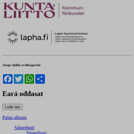
Juoge siiddu ovddosguvlui
Facebook
Twitter
WhatsApp
Share
Eará ođđasat
Palaa alkuun
Sámediggi
Sámediggi