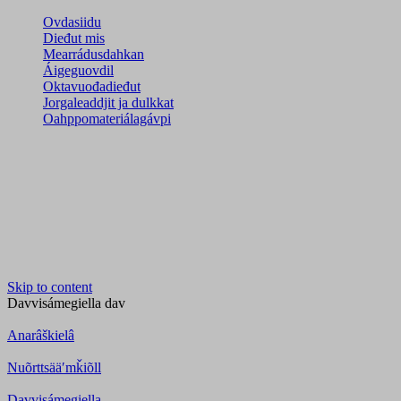
Ovdasiidu
Dieđut mis
Mearrádusdahkan
Áigeguovdil
Oktavuođadieđut
Jorgaleaddjit ja dulkkat
Oahppomateriálagávpi
Skip to content
Davvisámegiella
dav
Anarâškielâ
Nuõrttsääʹmǩiõll
Davvisámegiella