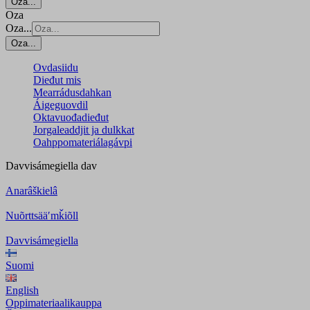
Oza...
Oza
Oza...
Oza...
Ovdasiidu
Dieđut mis
Mearrádusdahkan
Áigeguovdil
Oktavuođadieđut
Jorgaleaddjit ja dulkkat
Oahppomateriálagávpi
Davvisámegiella
dav
Anarâškielâ
Nuõrttsääʹmǩiõll
Davvisámegiella
Suomi
English
Oppimateriaalikauppa