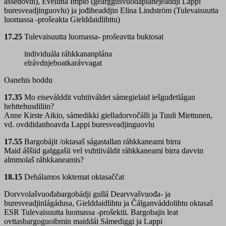
áššedovdi), Eveliina Impiö (gearggusvuođaplánejeaddji Lappi
buresveadjinguovlu) ja jođiheaddjin Elina Lindström (Tulevaisuutta
luomassa -prošeakta Gielddaidlihttu)
17.25
Tulevaisuutta luomassa- prošeavtta buktosat
individuála ráhkkananplána
elrávdnjeboatkarávvagat
Oanehis boddu
17.35
Mo eiseválddit vuhtiiváldet sámegielaid iešguđetlágan
hehttehusdiliin?
Anne Kirste Aikio, sámedikki gielladorvočálli ja Tuuli Miettunen,
vd. ovddidanhoavda Lappi buresveadjinguovlu
17.55
Bargobájit /oktasaš ságastallan ráhkkaneami birra
Maid áššiid galggašii vel vuhtiiváldit ráhkkaneami birra davvin
almmolaš ráhkkaneamis?
18.15
Dehálamos loktemat oktasaččat
Dorvvolašvuođabargobádji gullá Dearvvašvuođa- ja
buresveadjinlágádusa, Gielddaidlihtu ja Čálganváddolihtu oktasaš
ESR Tulevaisuutta luomassa -prošektii. Bargobajis leat
ovttasbargoguoibmin maiddái Sámediggi ja Lappi