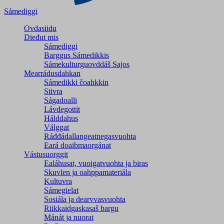
Sámediggi
Ovdasiidu
Dieđut mis
Sámediggi
Barggus Sámedikkis
Sámekulturguovddáš Sajos
Mearrádusdahkan
Sámedikki čoahkkin
Stivra
Ságadoalli
Lávdegottit
Hálddahus
Válggat
Ráđđádallangeatnegas­vuohta
Eará doaibmaorgánat
Vástusuorggit
Ealáhusat, vuoigatvuohta ja biras
Skuvlen ja oahppamateriála
Kultuvra
Sámegielat
Sosiála ja dearvvasvuohta
Riikkaidgaskasaš bargu
Mánát ja nuorat