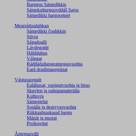
Barggus Sámedikkis
Sámekulturguovddáš Sajos
Sámedikki bargoortnet
Mearrádusdahkan
Sámedikki čoahkkin
Stivra
Ságadoalli
Lávdegottit
Hálddahus
Válggat
Ráđđádallangeatnegas­vuohta
Eará doaibmaorgánat
Vástusuorggit
Ealáhusat, vuoigatvuohta ja biras
Skuvlen ja oahppamateriála
Kultuvra
Sámegielat
Sosiála ja dearvvasvuohta
Riikkaidgaskasaš bargu
Mánát ja nuorat
Prošeavttat
Áigeguovdil