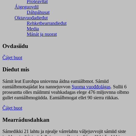
Prošeavttat
Áigeguovdil
Dáhpáhusat
Oktavuođadieđut
Rehketbearrandieđut
Media
Mánát ja nuorat
Ovdasiidu
Čájet buot
Dieđut mis
Sámit leat Eurohpa uniovnna áidna eamiálbmot. Sámiid
eamiálbmotsajádat lea nannejuvvon
Suoma vuođđolágas
. Sullii 6
proseantta olles máilmmi veahkadagas elege 476 miljovnna olbmo
gullet eamiálbmogiidda. Eamiálbmogat ellet 90 sierra riikkas.
Čájet buot
Mearrádusdahkan
Sámedikki 21 lahtu ja njealje várrelahtu váljejuvvojit sámiid siste