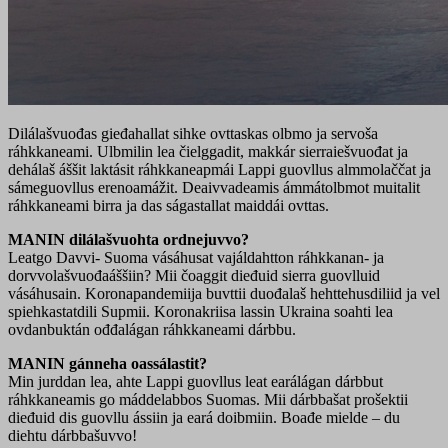
Dilálašvuođas gieđahallat sihke ovttaskas olbmo ja servoša
ráhkkaneami. Ulbmilin lea čielggadit, makkár sierraiešvuođat ja
dehálaš áššit laktásit ráhkkaneapmái Lappi guovllus almmolaččat ja
sámeguovllus erenoamážit. Deaivvadeamis ámmátolbmot muitalit
ráhkkaneami birra ja das ságastallat maiddái ovttas.
MANIN dilálašvuohta ordnejuvvo?
Leatgo Davvi- Suoma vásáhusat vajáldahtton ráhkkanan- ja
dorvvolašvuođaáššiin? Mii čoaggit dieđuid sierra guovlluid
vásáhusain. Koronapandemiija buvttii duođalaš hehttehusdiliid ja vel
spiehkastatdili Supmii. Koronakriisa lassin Ukraina soahti lea
ovdanbuktán ođđalágan ráhkkaneami dárbbu.
MANIN gánneha oassálastit?
Min jurddan lea, ahte Lappi guovllus leat earálágan dárbbut
ráhkkaneamis go máddelabbos Suomas. Mii dárbbašat prošektii
dieđuid dis guovllu ássiin ja eará doibmiin. Boađe mielde – du
diehtu dárbbašuvvo!