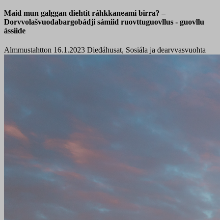
Maid mun galggan diehtit ráhkkaneami birra? –
Dorvvolašvuođabargobádji sámiid ruovttuguovllus - guovllu
ássiide
Almmustahtton 16.1.2023
Dieđáhusat, Sosiála ja dearvvasvuohta