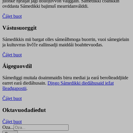
juohke njealját jagi dollojuvvon válggain. Sámedikki čoahkkin
ovddasta Sámedikki bajimuš mearridanválddi.
Čájet buot
Vástusuorggit
Sámedikkis mii bargat olles sámeálbmoga buorrin, vuoi sámegielain
ja kultuvrras livčče eallinsadji maiddái boahttevuođas.
Čájet buot
Áigeguovdil
Sámediggi muitala doaimmaidis birra mediai ja eará berošteaddjiide
earret eará dieđáhusain.
Diŋgo Sámedikki dieđáhusaid iežat
šleađgapostii
.
Čájet buot
Oktavuođadieđut
Čájet buot
Oza...