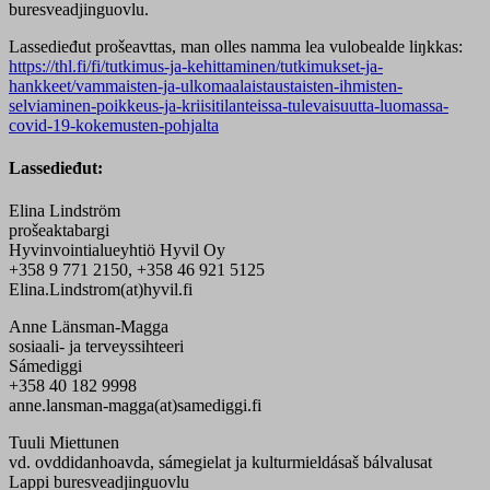
buresveadjinguovlu.
Lassedieđut prošeavttas, man olles namma lea vulobealde liŋkkas:
https://thl.fi/fi/tutkimus-ja-kehittaminen/tutkimukset-ja-
hankkeet/vammaisten-ja-ulkomaalaistaustaisten-ihmisten-
selviaminen-poikkeus-ja-kriisitilanteissa-tulevaisuutta-luomassa-
covid-19-kokemusten-pohjalta
Lassedieđut
:
Elina Lindström
prošeaktabargi
Hyvinvointialueyhtiö Hyvil Oy
+358 9 771 2150, +358 46 921 5125
Elina.Lindstrom(at)hyvil.fi
Anne Länsman-Magga
sosiaali- ja terveyssihteeri
Sámediggi
+358 40 182 9998
anne.lansman-magga(at)samediggi.fi
Tuuli Miettunen
vd. ovddidanhoavda, sámegielat ja kulturmieldásaš bálvalusat
Lappi buresveadjinguovlu