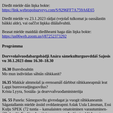
Dieđit mielde dán liŋka bokte:
https://link.webropolsurveys.com/S/9296FF7A759A6E65
Dieđit mielde vu 23.1.2023 rádjai (vejolaš tulkomat ja oassálastin
báikki alde), vai oaččot liŋkka dilálašvuhtii.
Beasat mielde maiddái dieđiheami haga dán liŋka bokte:
https://us06web.zoom.us/j/87252373292
Prográmma
Dorvvolašvuođabargobádji Anára sámekulturguovddáš Sajosis
vu 30.1.2023 dmu 16.30–18.30
16.30
Buresboahtin
Mo mun indiviidan sáhtán ráhkkanit?
16.35
Makkár almmolaš ja erenoamáš dárbbut ráhkkaneapmái leat
Lappi buresveadjinguovllus?
Krista Lyyra, Sosiála- ja dearvvašvuođaministeriija
16. 55
Panela: Sámeguovllu givrodagat ja vuogit ráhkkaneamis
Ságastallamis mielde ássiid ovddasteapmi Aslak Uula Länsman, Essi
Kulju SPEK (72 tuntia – kansalaisten omatoiminen varautuminen-