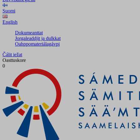
Suomi
English
Dokumeanttat
Jorgaleaddjit ja dulkkat
Oahppomateriálagávpi
Čálit iežat
Oasttuskore
0