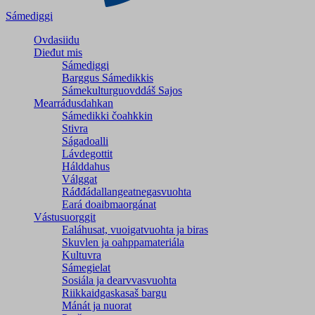
Sámediggi
Ovdasiidu
Dieđut mis
Sámediggi
Barggus Sámedikkis
Sámekulturguovddáš Sajos
Mearrádusdahkan
Sámedikki čoahkkin
Stivra
Ságadoalli
Lávdegottit
Hálddahus
Válggat
Ráđđádallangeatnegas­vuohta
Eará doaibmaorgánat
Vástusuorggit
Ealáhusat, vuoigatvuohta ja biras
Skuvlen ja oahppamateriála
Kultuvra
Sámegielat
Sosiála ja dearvvasvuohta
Riikkaidgaskasaš bargu
Mánát ja nuorat