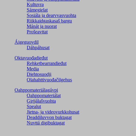
Kultuvra
Sámegielat
Sosiála ja dearvvasvuohta
Riikkaidgaskasaš bargu
Mánát ja nuorat
Prošeavttat
Áigeguovdil
Dáhpáhusat
Oktavuođadieđut
Rehketbearrandieđut
Media
Diehtosuodji
Olahahttivuođačilgehus
Oahppomateriálagávpi
Oahppomateriálat
Girjjálašvuohta
Spealut
Jietna- ja videovurkkohusat
Deaddiluvvon buktagat
Nuvttá digibuktagat