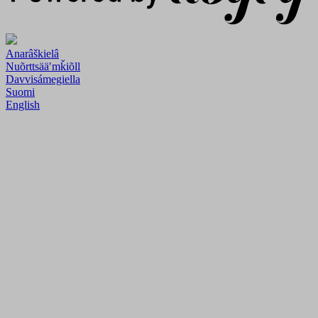
Anarâškielâ
Nuõrttsääʹmǩiõll
Davvisámegiella
Suomi
English