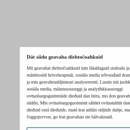
Dát siidu geavaha diehtočoahkuid
Mii geavahat diehtočoahkuid min fálaldagaid sisdoalu ja
máidnosiid heiveheapmái, sosiála media iešvuođaid doar
ja min geavaheaddjimeari analyseremii. Lassin mii juohk
sosiála media, máinnussuorggi ja analytihkkasuorggi
ovttasbargoguimmiide dieđuid dan birra, mo don geavah
siiddu. Min ovttasbargoguoimmit sáhttet ovttastahttit dai
dieđuid eará dieđuide, maid leat addán sidjiide dahje, mat
čoggojuvvon, go leat geavahan sin bálvalusaid.