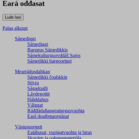
Eará ođđasat
Palaa alkuun
Sámediggi
Sámediggi
Barggus Sámedikkis
Sámekulturguovddáš Sajos
Sámedikki bargoortnet
Mearrádusdahkan
Sámedikki čoahkkin
Stivra
Ságadoalli
Lávdegottit
Hálddahus
Válggat
Ráđđádallangeatnegas­vuohta
Eará doaibmaorgánat
Vástusuorggit
Ealáhusat, vuoigatvuohta ja biras
Skuvlen ja oahppamateriála