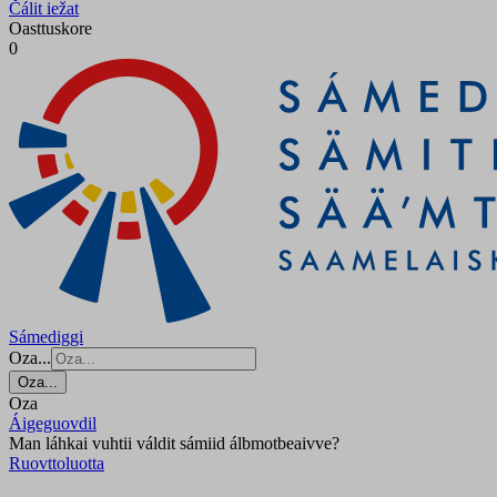
Čálit iežat
Oasttuskore
0
Sámediggi
Oza...
Oza...
Oza
Áigeguovdil
Man láhkai vuhtii váldit sámiid álbmotbeaivve?
Ruovttoluotta