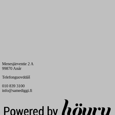
Menesjärventie 2 A
99870 Anár
Telefonguovddáš
010 839 3100
info@samediggi.fi
Digi- ja mainostoimisto Höyry Rovaniemi ja Oulu