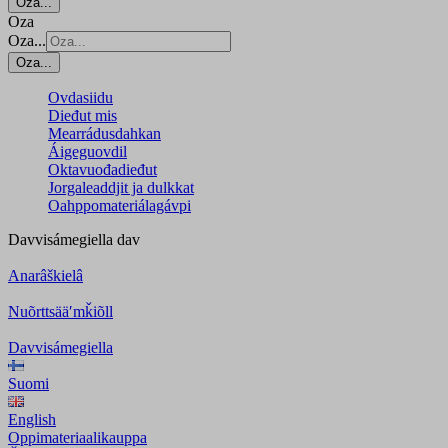
Oza...
Oza
Oza...
Oza...
Ovdasiidu
Dieđut mis
Mearrádusdahkan
Áigeguovdil
Oktavuođadieđut
Jorgaleaddjit ja dulkkat
Oahppomateriálagávpi
Davvisámegiella
dav
Anarâškielâ
Nuõrttsääʹmǩiõll
Davvisámegiella
Suomi
English
Oppimateriaalikauppa