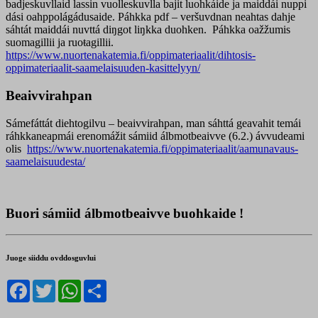
badjeskuvllaid lassin vuolleskuvlla bajit luohkáide ja maiddái nuppi
dási oahppolágádusaide. Páhkka pdf – veršuvdnan neahtas dahje
sáhtát maiddái nuvttá diŋgot liŋkka duohken. Páhkka oažžumis
suomagillii ja ruoŧagillii.
https://www.nuortenakatemia.fi/oppimateriaalit/dihtosis-
oppimateriaalit-saamelaisuuden-kasittelyyn/
Beaivvirahpan
Sámefáttát diehtogilvu – beaivvirahpan, man sáhttá geavahit temái
ráhkkaneapmái erenomážit sámiid álbmotbeaivve (6.2.) ávvudeami
olis
https://www.nuortenakatemia.fi/oppimateriaalit/aamunavaus-
saamelaisuudesta/
Buori sámiid álbmotbeaivve buohkaide !
Juoge siiddu ovddosguvlui
Facebook
Twitter
WhatsApp
Share