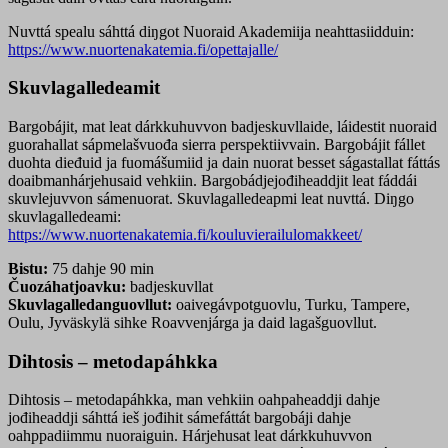
Nuvttá spealu sáhttá diŋgot Nuoraid Akademiija neahttasiidduin:
https://www.nuortenakatemia.fi/opettajalle/
Skuvlagalledeamit
Bargobájit, mat leat dárkkuhuvvon badjeskuvllaide, láidestit nuoraid
guorahallat sápmelašvuođa sierra perspektiivvain. Bargobájit fállet
duohta dieđuid ja fuomášumiid ja dain nuorat besset ságastallat fáttás
doaibmanhárjehusaid vehkiin. Bargobádjejođiheaddjit leat fáddái
skuvlejuvvon sámenuorat. Skuvlagalledeapmi leat nuvttá. Diŋgo
skuvlagalledeami:
https://www.nuortenakatemia.fi/kouluvierailulomakkeet/
Bistu:
75 dahje 90 min
Čuozáhatjoavku:
badjeskuvllat
Skuvlagalledanguovllut:
oaivegávpotguovlu, Turku, Tampere,
Oulu, Jyväskylä sihke Roavvenjárga ja daid lagašguovllut.
Dihtosis – metodapáhkka
Dihtosis – metodapáhkka, man vehkiin oahpaheaddji dahje
jođiheaddji sáhttá ieš jođihit sámefáttát bargobáji dahje
oahppadiimmu nuoraiguin. Hárjehusat leat dárkkuhuvvon