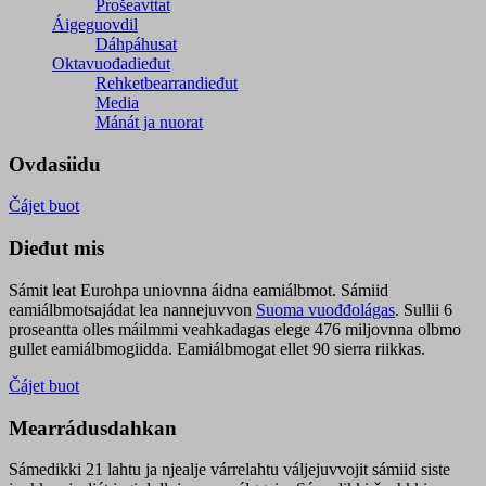
Prošeavttat
Áigeguovdil
Dáhpáhusat
Oktavuođadieđut
Rehketbearrandieđut
Media
Mánát ja nuorat
Ovdasiidu
Čájet buot
Dieđut mis
Sámit leat Eurohpa uniovnna áidna eamiálbmot. Sámiid
eamiálbmotsajádat lea nannejuvvon
Suoma vuođđolágas
. Sullii 6
proseantta olles máilmmi veahkadagas elege 476 miljovnna olbmo
gullet eamiálbmogiidda. Eamiálbmogat ellet 90 sierra riikkas.
Čájet buot
Mearrádusdahkan
Sámedikki 21 lahtu ja njealje várrelahtu váljejuvvojit sámiid siste