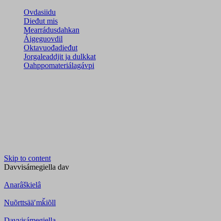
Ovdasiidu
Dieđut mis
Mearrádusdahkan
Áigeguovdil
Oktavuođadieđut
Jorgaleaddjit ja dulkkat
Oahppomateriálagávpi
Skip to content
Davvisámegiella
dav
Anarâškielâ
Nuõrttsääʹmǩiõll
Davvisámegiella