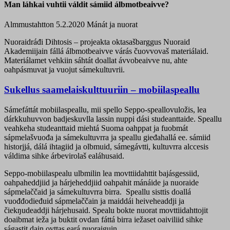
Man láhkai vuhtii váldit sámiid álbmotbeaivve?
Almmustahtton 5.2.2020
Mánát ja nuorat
Nuoraidráđi Dihtosis – projeakta oktasašbarggus Nuoraid
Akademiijain fállá álbmotbeaivve várás čuovvovaš materiálaid.
Materiálamet vehkiin sáhtát doallat ávvobeaivve nu, ahte
oahpásmuvat ja vuojut sámekultuvrii.
Sukellus saamelaiskulttuuriin – mobiilaspeallu
Sámefáttát mobiilaspeallu, mii spello Seppo-speallovuložis, lea
dárkkuhuvvon badjeskuvlla lassin nuppi dási studeanttaide. Speallu
veahkeha studeanttaid miehtá Suoma oahppat ja fuobmát
sápmelašvuođa ja sámekultuvrra ja speallu gieđahallá ee. sámiid
historjjá, dálá ihtagiid ja olbmuid, sámegávtti, kultuvrra alccesis
váldima sihke árbevirolaš ealáhusaid.
Seppo-mobiilaspealu ulbmilin lea movttiidahttit bajásgessiid,
oahpaheddjiid ja hárjeheddjiid oahpahit mánáide ja nuoraide
sápmelaččaid ja sámekultuvrra birra. Speallu sisttis doallá
vuođđodieđuid sápmelaččain ja maiddái heiveheaddji ja
čiekŋudeaddji hárjehusaid. Spealu bokte nuorat movttiidahttojit
doaibmat ieža ja buktit ovdan fáttá birra iežaset oaiviliid sihke
ságastit dain ovttas eará nuoraiguin.