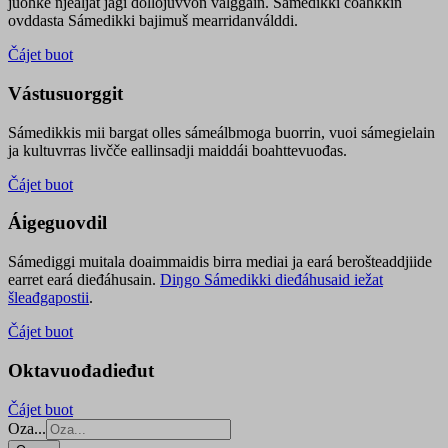
juohke njealját jagi dollojuvvon válggain. Sámedikki čoahkkin
ovddasta Sámedikki bajimuš mearridanválddi.
Čájet buot
Vástusuorggit
Sámedikkis mii bargat olles sámeálbmoga buorrin, vuoi sámegielain
ja kultuvrras livčče eallinsadji maiddái boahttevuođas.
Čájet buot
Áigeguovdil
Sámediggi muitala doaimmaidis birra mediai ja eará berošteaddjiide
earret eará dieđáhusain.
Diŋgo Sámedikki dieđáhusaid iežat
šleađgapostii
.
Čájet buot
Oktavuođadieđut
Čájet buot
Oza...