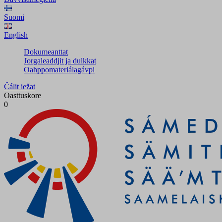
Suomi
English
Dokumeanttat
Jorgaleaddjit ja dulkkat
Oahppomateriálagávpi
Čálit iežat
Oasttuskore
0