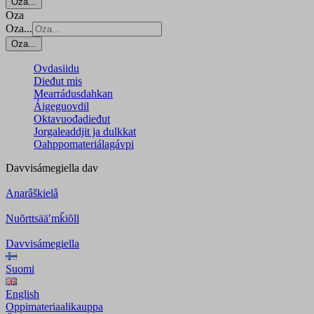
Oza...
Oza
Oza...
Oza...
Ovdasiidu
Dieđut mis
Mearrádusdahkan
Áigeguovdil
Oktavuođadieđut
Jorgaleaddjit ja dulkkat
Oahppomateriálagávpi
Davvisámegiella
dav
Anarâškielâ
Nuõrttsääʹmǩiõll
Davvisámegiella
Suomi
English
Oppimateriaalikauppa