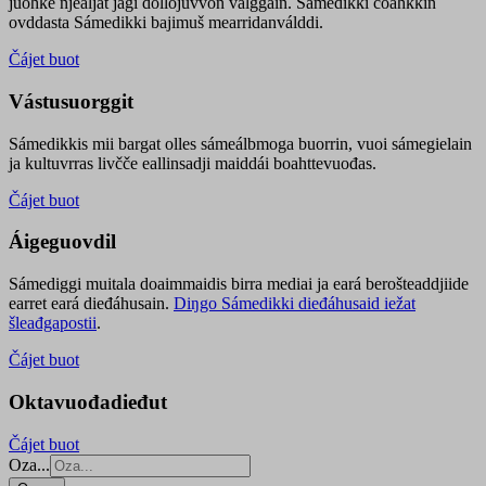
juohke njealját jagi dollojuvvon válggain. Sámedikki čoahkkin
ovddasta Sámedikki bajimuš mearridanválddi.
Čájet buot
Vástusuorggit
Sámedikkis mii bargat olles sámeálbmoga buorrin, vuoi sámegielain
ja kultuvrras livčče eallinsadji maiddái boahttevuođas.
Čájet buot
Áigeguovdil
Sámediggi muitala doaimmaidis birra mediai ja eará berošteaddjiide
earret eará dieđáhusain.
Diŋgo Sámedikki dieđáhusaid iežat
šleađgapostii
.
Čájet buot
Oktavuođadieđut
Čájet buot
Oza...