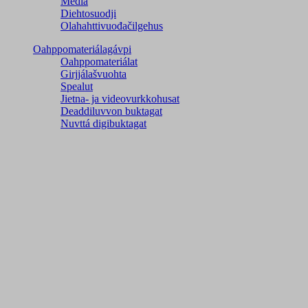
Media
Diehtosuodji
Olahahttivuođačilgehus
Oahppomateriálagávpi
Oahppomateriálat
Girjjálašvuohta
Spealut
Jietna- ja videovurkkohusat
Deaddiluvvon buktagat
Nuvttá digibuktagat