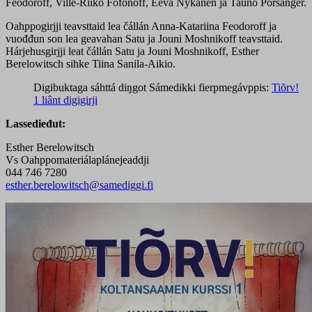
Feodoroff, Ville-Riiko Fofonoff, Eeva Nykänen ja Tauno Porsanger.
Oahppogirjji teavsttaid lea čállán Anna-Katariina Feodoroff ja
vuođđun son lea geavahan Satu ja Jouni Moshnikoff teavsttaid.
Hárjehusgirjji leat čállán Satu ja Jouni Moshnikoff, Esther
Berelowitsch sihke Tiina Sanila-Aikio.
Digibuktaga sáhttá diŋgot Sámedikki fierpmegávppis:
Tiõrv!
1 liânt digigirji
Lassedieđut:
Esther Berelowitsch
Vs Oahppomateriálaplánejeaddji
044 746 7280
esther.berelowitsch@samediggi.fi