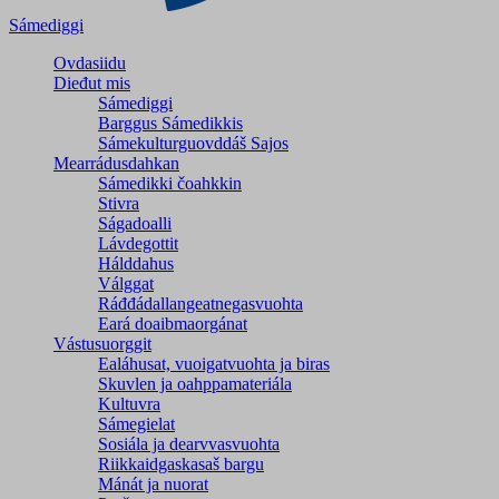
Sámediggi
Ovdasiidu
Dieđut mis
Sámediggi
Barggus Sámedikkis
Sámekulturguovddáš Sajos
Mearrádusdahkan
Sámedikki čoahkkin
Stivra
Ságadoalli
Lávdegottit
Hálddahus
Válggat
Ráđđádallangeatnegas­vuohta
Eará doaibmaorgánat
Vástusuorggit
Ealáhusat, vuoigatvuohta ja biras
Skuvlen ja oahppamateriála
Kultuvra
Sámegielat
Sosiála ja dearvvasvuohta
Riikkaidgaskasaš bargu
Mánát ja nuorat