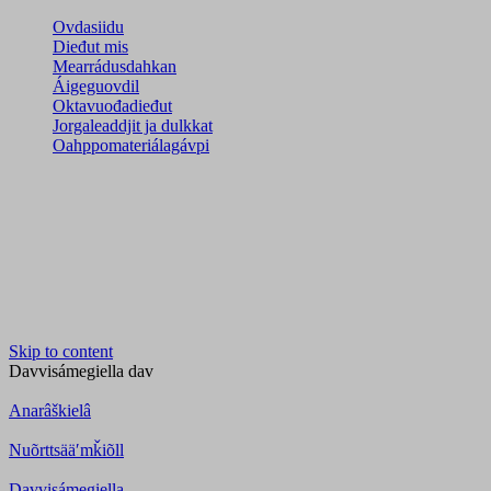
Ovdasiidu
Dieđut mis
Mearrádusdahkan
Áigeguovdil
Oktavuođadieđut
Jorgaleaddjit ja dulkkat
Oahppomateriálagávpi
Skip to content
Davvisámegiella
dav
Anarâškielâ
Nuõrttsääʹmǩiõll
Davvisámegiella