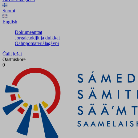
Suomi
English
Dokumeanttat
Jorgaleaddjit ja dulkkat
Oahppomateriálagávpi
Čálit iežat
Oasttuskore
0