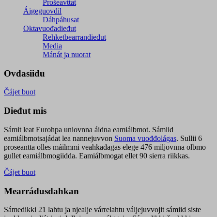
Prošeavttat
Áigeguovdil
Dáhpáhusat
Oktavuođadieđut
Rehketbearrandieđut
Media
Mánát ja nuorat
Ovdasiidu
Čájet buot
Dieđut mis
Sámit leat Eurohpa uniovnna áidna eamiálbmot. Sámiid
eamiálbmotsajádat lea nannejuvvon
Suoma vuođđolágas
. Sullii 6
proseantta olles máilmmi veahkadagas elege 476 miljovnna olbmo
gullet eamiálbmogiidda. Eamiálbmogat ellet 90 sierra riikkas.
Čájet buot
Mearrádusdahkan
Sámedikki 21 lahtu ja njealje várrelahtu váljejuvvojit sámiid siste