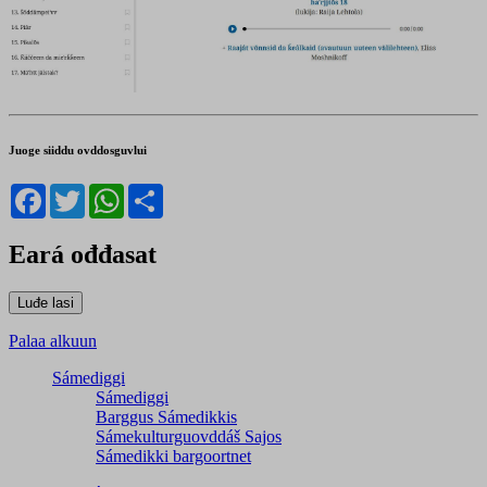
Juoge siiddu ovddosguvlui
Facebook
Twitter
WhatsApp
Share
Eará ođđasat
Palaa alkuun
Sámediggi
Sámediggi
Barggus Sámedikkis
Sámekulturguovddáš Sajos
Sámedikki bargoortnet