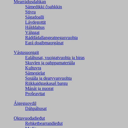
Mearrádusdahkan
Sámedikki čoahkkin
Stivra
Ságadoalli
Lávdegottit
Hálddahus
Válggat
Ráđđádallangeatnegas­vuohta
Eará doaibmaorgánat
Vástusuorggit
Ealáhusat, vuoigatvuohta ja biras
Skuvlen ja oahppamateriála
Kultuvra
Sámegielat
Sosiála ja dearvvasvuohta
Riikkaidgaskasaš bargu
Mánát ja nuorat
Prošeavttat
Áigeguovdil
Dáhpáhusat
Oktavuođadieđut
Rehketbearrandieđut