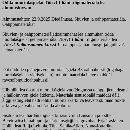
Ođđa nuortalašgielat Tiõrv! 1 liânt -digimateriála lea
almmustuvvan
Almmustahtton 22.9.2025
Dieđáhusat, Skuvlen ja oahppamateriála,
Oahppamateriálat
Skuvlen- ja oahppomateriáladoaimmahat lea almmuhan ođđa
nuortalašgielat jietnamateriála.
Tiõrv! 1 liânt
-digimateriála lea
Tiõrv! Koltansaamen kurssi 1 –
oahppo- ja hárjehusgirjái gullevaš
jietnamateriála.
Dát ráidu lea plánejuvvon nuortalašgiela B3 oahpahussii (logahagas
nuortalašgiella vierisgiellan), muhto materiála heive maiddái
rávesolbmuidoahpahussii.
Ulbmilin lea doarjut nuortalašgiela vuođđogurssa oahppi jietnadeami
ja hállojuvvon giela áddema. Materiála sisttisdoallá maiddái dálá
áiggi eatnigielat hálli lohkan nuortalašarkiiva teavsttaid, maid bokte
arkiivva geavaheapmi šaddá álkibun.
Sisdoalu leat bardán digitála birrasii Unni Länsman ja Esther
Berelowitsch, oahppo- ja hárjehusgirjji lea govuhan Erja Taskinen.
Hállin leat Raija Lehtola, Tiina Sanila-Aikio, Anna-Katariina