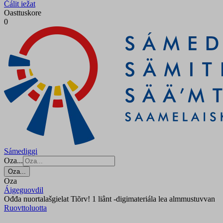
Čálit iežat
Oasttuskore
0
Sámediggi
Oza...
Oza...
Oza
Áigeguovdil
Ođđa nuortalašgielat Tiõrv! 1 liânt -digimateriála lea almmustuvvan
Ruovttoluotta