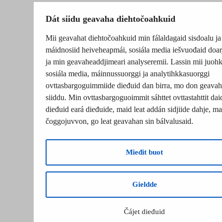
Dát siidu geavaha diehtočoahkuid
Mii geavahat diehtočoahkuid min fálaldagaid sisdoalu ja
máidnosiid heiveheapmái, sosiála media iešvuođaid doar
ja min geavaheaddjimeari analyseremii. Lassin mii juohk
sosiála media, máinnussuorggi ja analytihkkasuorggi
ovttasbargoguimmiide dieđuid dan birra, mo don geavah
siiddu. Min ovttasbargoguoimmit sáhttet ovttastahttit dai
dieđuid eará dieđuide, maid leat addán sidjiide dahje, mat
čoggojuvvon, go leat geavahan sin bálvalusaid.
Mieđit buot
Gieldde
Čájet dieđuid