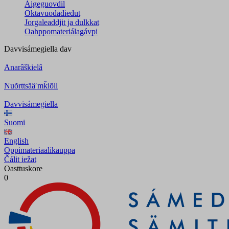
Áigeguovdil
Oktavuođadieđut
Jorgaleaddjit ja dulkkat
Oahppomateriálagávpi
Davvisámegiella
dav
Anarâškielâ
Nuõrttsääʹmǩiõll
Davvisámegiella
Suomi
English
Oppimateriaalikauppa
Čálit iežat
Oasttuskore
0