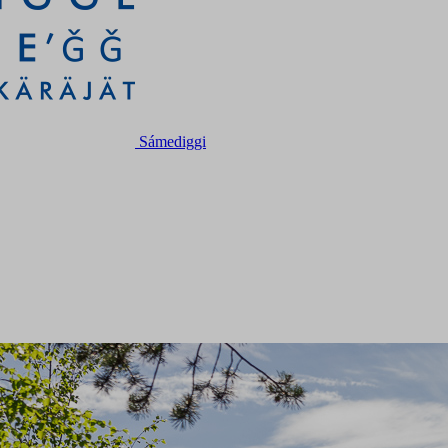
Sámediggi