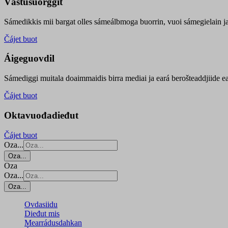
Vástusuorggit
Sámedikkis mii bargat olles sámeálbmoga buorrin, vuoi sámegielain ja 
Čájet buot
Áigeguovdil
Sámediggi muitala doaimmaidis birra mediai ja eará berošteaddjiide ea
Čájet buot
Oktavuođadieđut
Čájet buot
Oza...
Oza...
Oza
Oza...
Oza...
Ovdasiidu
Dieđut mis
Mearrádusdahkan