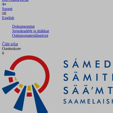
Suomi
English
Dokumeanttat
Jorgaleaddjit ja dulkkat
Oahppomateriálagávpi
Čálit iežat
Oasttuskore
0