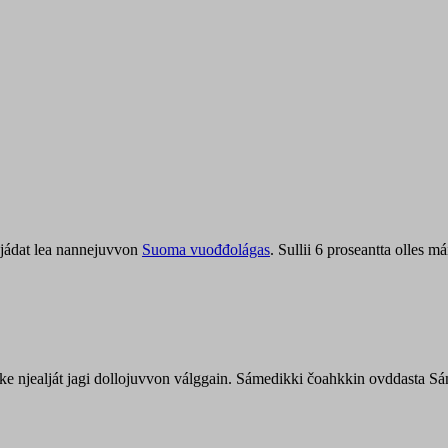
jádat lea nannejuvvon
Suoma vuođđolágas
. Sullii 6 proseantta olles
uohke njealját jagi dollojuvvon válggain. Sámedikki čoahkkin ovddasta 