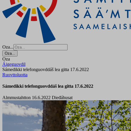
Oza...
Oza...
Oza
Áigeguovdil
Sámedikki telefonguovddáš lea gitta 17.6.2022
Ruovttoluotta
Sámedikki telefonguovddáš lea gitta 17.6.2022
Almmustahtton 16.6.2022
Dieđáhusat