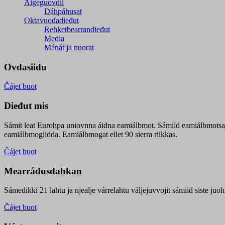
Áigeguovdil
Dáhpáhusat
Oktavuođadieđut
Rehketbearrandieđut
Media
Mánát ja nuorat
Ovdasiidu
Čájet buot
Dieđut mis
Sámit leat Eurohpa uniovnna áidna eamiálbmot. Sámiid eamiálbmotsa
eamiálbmogiidda. Eamiálbmogat ellet 90 sierra riikkas.
Čájet buot
Mearrádusdahkan
Sámedikki 21 lahtu ja njealje várrelahtu váljejuvvojit sámiid siste j
Čájet buot