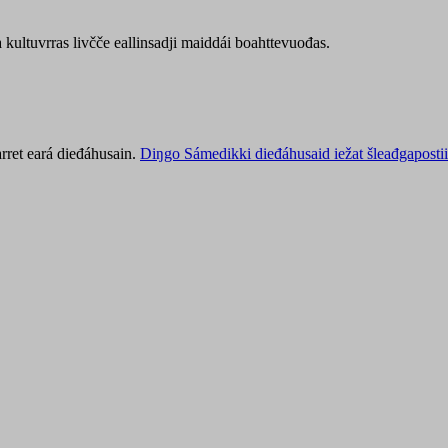
kultuvrras livčče eallinsadji maiddái boahttevuođas.
rret eará dieđáhusain.
Diŋgo Sámedikki dieđáhusaid iežat šleađgapostii