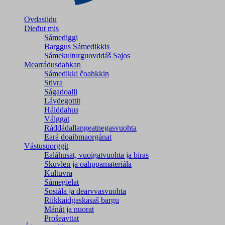
Ovdasiidu
Dieđut mis
Sámediggi
Barggus Sámedikkis
Sámekulturguovddáš Sajos
Mearrádusdahkan
Sámedikki čoahkkin
Stivra
Ságadoalli
Lávdegottit
Hálddahus
Válggat
Ráđđádallangeatnegas­vuohta
Eará doaibmaorgánat
Vástusuorggit
Ealáhusat, vuoigatvuohta ja biras
Skuvlen ja oahppamateriála
Kultuvra
Sámegielat
Sosiála ja dearvvasvuohta
Riikkaidgaskasaš bargu
Mánát ja nuorat
Prošeavttat