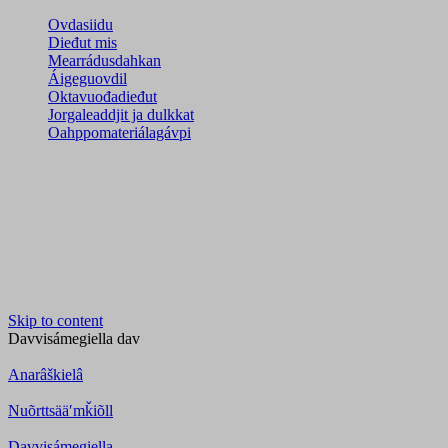
Ovdasiidu
Dieđut mis
Mearrádusdahkan
Áigeguovdil
Oktavuođadieđut
Jorgaleaddjit ja dulkkat
Oahppomateriálagávpi
Skip to content
Davvisámegiella
dav
Anarâškielâ
Nuõrttsääʹmǩiõll
Davvisámegiella