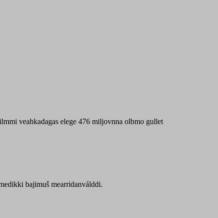
 máilmmi veahkadagas elege 476 miljovnna olbmo gullet
Sámedikki bajimuš mearridanválddi.