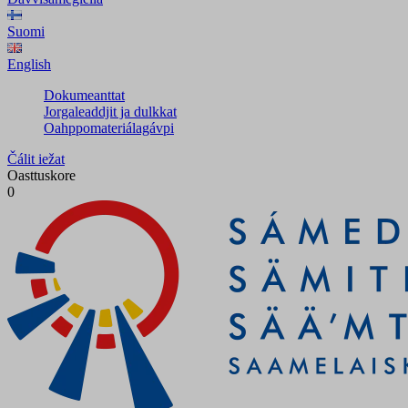
Suomi
English
Dokumeanttat
Jorgaleaddjit ja dulkkat
Oahppomateriálagávpi
Čálit iežat
Oasttuskore
0