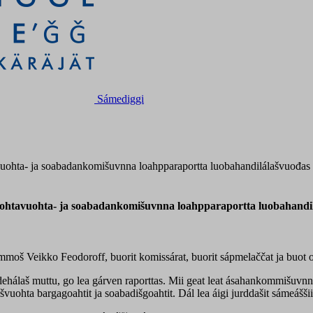
Sámediggi
uohta- ja soabadankomišuvnna loahpparaportta luobahandilálašvuođas
ohtavuohta- ja soabadankomišuvnna loahpparaportta luobahandil
moš Veikko Feodoroff, buorit komissárat, buorit sápmelaččat ja buot o
álaš muttu, go lea gárven raporttas. Mii geat leat ásahankommišuvnna,
švuohta bargagoahtit ja soabadišgoahtit. Dál lea áigi jurddašit sámeášši