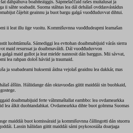
 šat dáhpáhuva boahtteáiggis. Sápmelaččaid rašes muitalusat ja
a ii sáhte soabadit. Suoma stáhtas lea dál dehálaš ovddasvástádus
bmabijut čájehit geainnu ja buot bargu galgá vuođđuduvvat dihtui.
pmi ii leat illu iige vuoitu. Kommišuvnna vuođđudeapmi leamašan
stit luohttámuša. Sámediggi lea evttohan doaibmabijuid várás sierra
vot maid resurssat ja doaibmaváldi. Dál vuođđuduvvon
na galgá maid gullot ja leat mielde nannosit dán barggus. Mii sávvat,
i lea rahpan dološ háviid ja traumaid.
muša ja soabadeami huksemii áidna vejolaš geaidnu lea dakkár, mas
laš áššiin. Háliidange dán oktavuođas giitit maiddái sin buohkaid,
 gostege.
áŋggaid doaibmabijuid ferte válmmaštallat eambbo: lea ovdamearkka
 maid lea álkit duohtandahkat. Ovdamearkka dihte buot golmma Suomas
đusge maiddái buot komissáraid ja kommišuvnna čállingotti dán stuorra
oddái. Lassin háliidan giitit maiddái sámi psykososiála doarjaga