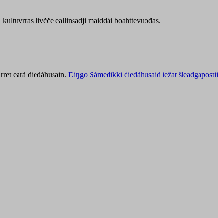
kultuvrras livčče eallinsadji maiddái boahttevuođas.
rret eará dieđáhusain.
Diŋgo Sámedikki dieđáhusaid iežat šleađgapostii