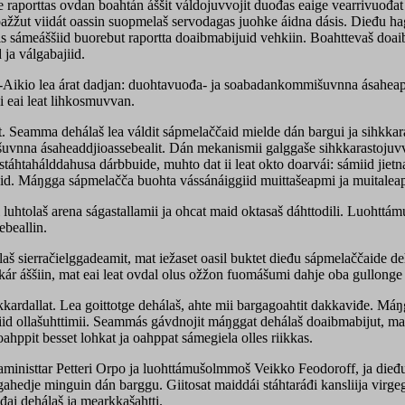
e raporttas ovdan boahtán áššit váldojuvvojit duođas eaige vearrivuođat
žžut viidát oassin suopmelaš servodagas juohke áidna dásis. Dieđu hag
s sámeáššiid buorebut raportta doaibmabijuid vehkiin. Boahttevaš doai
 ja válgabajiid.
a-Aikio lea árat dadjan: duohtavuođa- ja soabadankommišuvnna ásahea
i eai leat lihkosmuvvan.
t. Seamma dehálaš lea váldit sápmelaččaid mielde dán bargui ja sihkkara
vnna ásaheaddjioassebealit. Dán mekanismii galggaše sihkkarastojuv
 stáhtahálddahusa dárbbuide, muhto dat ii leat okto doarvái: sámiid jiet
id. Máŋgga sápmelačča buohta vássánáiggiid muittašeapmi ja muitaleapm
luhtolaš arena ságastallamii ja ohcat maid oktasaš dáhttodili. Luohttá
ebeallin.
ierračielggadeamit, mat iežaset oasil buktet dieđu sápmelaččaide dehá
kár áššiin, mat eai leat ovdal olus ožžon fuomášumi dahje oba gullonge
kkardallat. Lea goittotge dehálaš, ahte mii bargagoahtit dakkaviđe. M
ttiid ollašuhttimii. Seammás gávdnojit máŋggat dehálaš doaibmabijut,
hppit besset lohkat ja oahppat sámegiela olles riikkas.
htaministtar Petteri Orpo ja luohttámušolmmoš Veikko Feodoroff, ja die
ahedje minguin dán barggu. Giitosat maiddái stáhtaráđi kansliija virgeg
đai dehálaš ja mearkkašahtti.