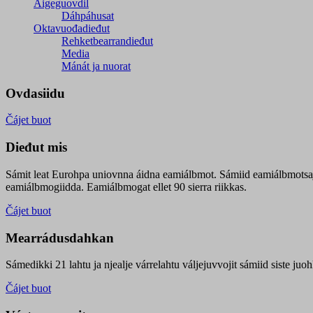
Áigeguovdil
Dáhpáhusat
Oktavuođadieđut
Rehketbearrandieđut
Media
Mánát ja nuorat
Ovdasiidu
Čájet buot
Dieđut mis
Sámit leat Eurohpa uniovnna áidna eamiálbmot. Sámiid eamiálbmotsa
eamiálbmogiidda. Eamiálbmogat ellet 90 sierra riikkas.
Čájet buot
Mearrádusdahkan
Sámedikki 21 lahtu ja njealje várrelahtu váljejuvvojit sámiid siste j
Čájet buot