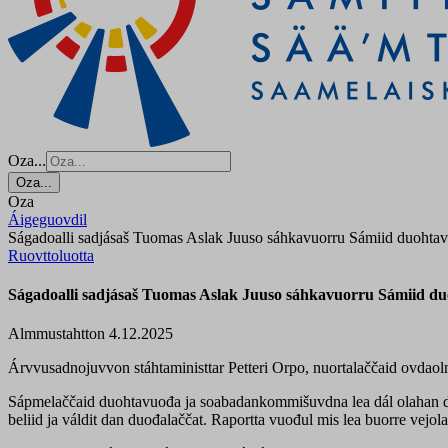
Oza...
Oza...
Oza
Áigeguovdil
Ságadoalli sadjásaš Tuomas Aslak Juuso sáhkavuorru Sámiid duohtav
Ruovttoluotta
Ságadoalli sadjásaš Tuomas Aslak Juuso sáhkavuorru Sámiid du
Almmustahtton 4.12.2025
Árvvusadnojuvvon stáhtaministtar Petteri Orpo, nuortalaččaid ovdaolm
Sápmelaččaid duohtavuođa ja soabadankommišuvdna lea dál olahan deh
beliid ja váldit dan duođalaččat. Raportta vuođul mis lea buorre vejola