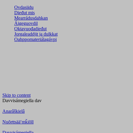
Ovdasiidu
Dieđut mis
Mearrádusdahkan
Áigeguovdil
Oktavuođadieđut
Jorgaleaddjit ja dulkkat
Oahppomateriálagávpi
Skip to content
Davvisámegiella
dav
Anarâškielâ
Nuõrttsääʹmǩiõll
Davvisámegiella