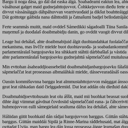
Bargu ii noga dása, go dál dat easka álgá. Soabadeami eaktun lea, aht
vásáhusat galget maid gudnejahttojuvvot. Čohkkejuvvon dieđu ferte oa
divvut vássánáiggis dáhpáhuvvan vearrivuođaid ja dikšut boahtteáiggi
Dát goittotge gáibida nana dáhttodili ja čatnašumi badjel bellodatrájáid
Ferte seammás muitit, maid ovddeš Sámedikki ságadoalli Tiina Sanil
maŋemuš ja duođalaš doaibmabidju danin, go ovddit vuogit divvut dil
Leage hui dehálaš, ahte doaibmabijuid álgit duohtandahkat fuolalačča
mekanisma, mas livčče mielde buot duohtavuođa- ja soabadankommišu
parlamentáralaš bargojoavku lea sihkkarit stáhtii dárbbašlaš ja vástida
ahte parlamentáralaš bargojoavku gudnejahttá sápmelaččaid muitalusa
Min evttohan ásaheaddjioassebeliid doaibmabidjanbargojoavku fálašii 
sápmelaččat leat proseassas albmaláhkái mielde, dássevearadásáš oass
Oassin kommišuvnna barggu leat almmustahttojuvvon máŋggat ánssolaš s
geat leat ráhkadan daid čielggademiid. Dat leat addán olu dieđuid dak
Doaibmabidjoevttohusain leat olu áššit, maid mii buohkat beassat suo
dihte áigi viimmat gávdnat čovdosiid sápmelaččaid eana- ja čáhceriv
hubmojuvvon ealli sámegielaid seailuma dáfus lea dehálaš, ahte sámeoa
Háliidan giitit buohkaid dán rádjai bargojuvvon barggus. Giittán stá
barggus. Giittán maiddái Sipilä ja Rinne-Marina ráđđehusaid, mat álgg
ovttadat Uvjja, man bargu lea dán lossa proseassa áigge leamašan duo