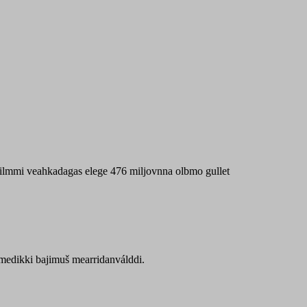
 máilmmi veahkadagas elege 476 miljovnna olbmo gullet
Sámedikki bajimuš mearridanválddi.