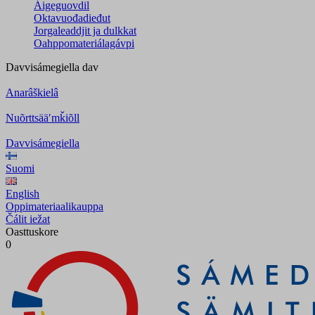
Áigeguovdil
Oktavuođadieđut
Jorgaleaddjit ja dulkkat
Oahppomateriálagávpi
Davvisámegiella
dav
Anarâškielâ
Nuõrttsääʹmǩiõll
Davvisámegiella
Suomi
English
Oppimateriaalikauppa
Čálit iežat
Oasttuskore
0