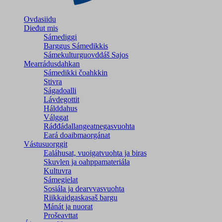
Ovdasiidu
Dieđut mis
Sámediggi
Barggus Sámedikkis
Sámekulturguovddáš Sajos
Mearrádusdahkan
Sámedikki čoahkkin
Stivra
Ságadoalli
Lávdegottit
Hálddahus
Válggat
Ráđđádallangeatnegas­vuohta
Eará doaibmaorgánat
Vástusuorggit
Ealáhusat, vuoigatvuohta ja biras
Skuvlen ja oahppamateriála
Kultuvra
Sámegielat
Sosiála ja dearvvasvuohta
Riikkaidgaskasaš bargu
Mánát ja nuorat
Prošeavttat