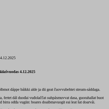
 4.12.2025
álašvuođas 4.12.2025
lbmot dáppe báikki alde ja dii geat čuovvubehtet stream-sáddaga.
 fertet dál duođai vuđolaččat oahpásmuvvat dasa, guorahallat buot
id birra ođđa vugiin: boares doaibmavuogit eai leat šat doarvái.