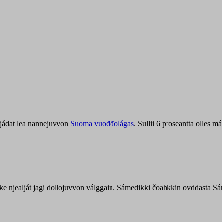
jádat lea nannejuvvon
Suoma vuođđolágas
. Sullii 6 proseantta olles
uohke njealját jagi dollojuvvon válggain. Sámedikki čoahkkin ovddasta 