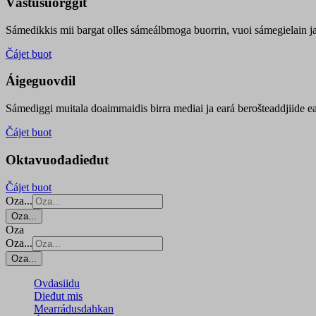
Vástusuorggit
Sámedikkis mii bargat olles sámeálbmoga buorrin, vuoi sámegielain ja 
Čájet buot
Áigeguovdil
Sámediggi muitala doaimmaidis birra mediai ja eará berošteaddjiide ea
Čájet buot
Oktavuođadieđut
Čájet buot
Oza...
Oza...
Oza
Oza...
Oza...
Ovdasiidu
Dieđut mis
Mearrádusdahkan