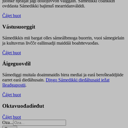
juohke njealját jagi dollojuvvon válggain. Sámedikki čoahkkin
ovddasta Sámedikki bajimuš mearridanválddi.
Čájet buot
Vástusuorggit
Sámedikkis mii bargat olles sámeálbmoga buorrin, vuoi sámegielain
ja kultuvrras livčče eallinsadji maiddái boahttevuođas.
Čájet buot
Áigeguovdil
Sámediggi muitala doaimmaidis birra mediai ja eará berošteaddjiide
earret eará dieđáhusain.
Diŋgo Sámedikki dieđáhusaid iežat
šleađgapostii
.
Čájet buot
Oktavuođadieđut
Čájet buot
Oza...