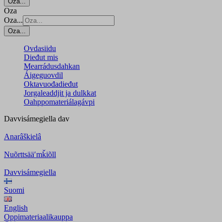
Oza...
Oza
Oza...
Oza...
Ovdasiidu
Dieđut mis
Mearrádusdahkan
Áigeguovdil
Oktavuođadieđut
Jorgaleaddjit ja dulkkat
Oahppomateriálagávpi
Davvisámegiella
dav
Anarâškielâ
Nuõrttsääʹmǩiõll
Davvisámegiella
Suomi
English
Oppimateriaalikauppa