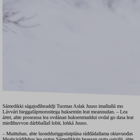
Sámedikki ságajođiheaddji Tuomas Aslak Juuso imaštallá mo
Lávvári bieggafápmorusttega huksemiin leat meannudan. – Lea
ártet, ahte proseassa lea ovdánan huksenmuddui ovdal go dasa leat
mieđihuvvon dárbbašlaš lobit, lohká Juuso.
– Muittuhan, ahte luondduriggodatplána ráđđádallama oktavuođas
Meahciráđđehus lea ovttas Sámedikkiin beassan ovtta oaivilii, ahte