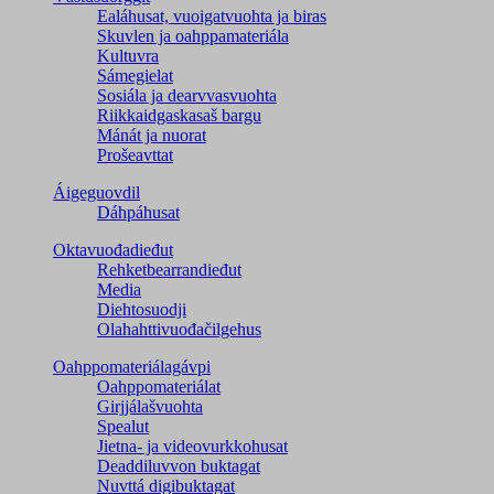
Ealáhusat, vuoigatvuohta ja biras
Skuvlen ja oahppamateriála
Kultuvra
Sámegielat
Sosiála ja dearvvasvuohta
Riikkaidgaskasaš bargu
Mánát ja nuorat
Prošeavttat
Áigeguovdil
Dáhpáhusat
Oktavuođadieđut
Rehketbearrandieđut
Media
Diehtosuodji
Olahahttivuođačilgehus
Oahppomateriálagávpi
Oahppomateriálat
Girjjálašvuohta
Spealut
Jietna- ja videovurkkohusat
Deaddiluvvon buktagat
Nuvttá digibuktagat