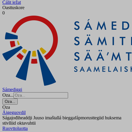
Čálit iežat
Oasttuskore
0
Sámediggi
Oza...
Oza...
Oza
Áigeguovdil
Ságajođiheaddji Juuso imaštallá bieggafápmorusttegiid huksema
stivlliid oktavuhtii
Ruovttoluotta