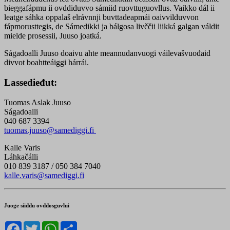
bieggafápmu ii ovddiduvvo sámiid ruovttuguovllus. Vaikko dál ii
leatge sáhka oppalaš elrávnnji buvttadeapmái oaivvilduvvon
fápmorusttegis, de Sámedikki ja bálgosa livččii liikká galgan váldit
mielde prosessii, Juuso joatká.
Ságadoalli Juuso doaivu ahte meannudanvuogi váilevašvuođaid
divvot boahtteáiggi hárrái.
Lassedieđut:
Tuomas Aslak Juuso
Ságadoalli
040 687 3394
tuomas.juuso@samediggi.fi
Kalle Varis
Láhkačálli
010 839 3187 / 050 384 7040
kalle.varis@samediggi.fi
Juoge siiddu ovddosguvlui
Facebook
Twitter
WhatsApp
Share