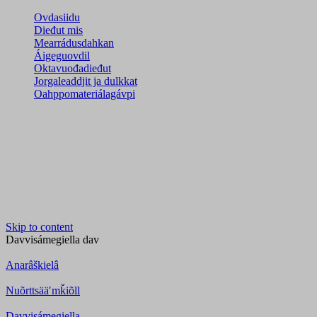
Ovdasiidu
Dieđut mis
Mearrádusdahkan
Áigeguovdil
Oktavuođadieđut
Jorgaleaddjit ja dulkkat
Oahppomateriálagávpi
Skip to content
Davvisámegiella
dav
Anarâškielâ
Nuõrttsääʹmǩiõll
Davvisámegiella