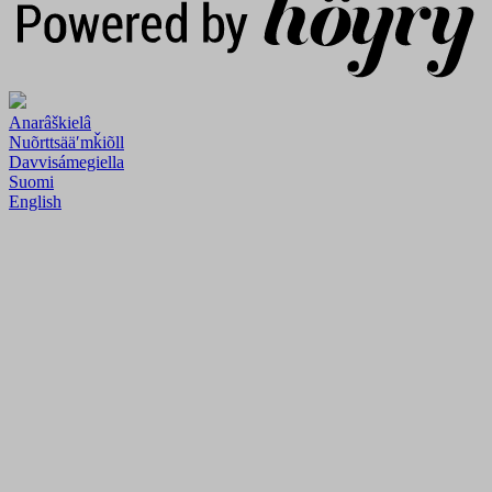
Anarâškielâ
Nuõrttsääʹmǩiõll
Davvisámegiella
Suomi
English