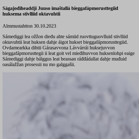
Ságajođiheaddji Juuso imaštallá bieggafápmorusttegiid
huksema stivlliid oktavuhtii
Almmustahtton 30.10.2023
Sámediggi lea ožžon dieđu ahte sámiid ruovttuguovlluid stivlliid
oktavuhtii leat huksen dahje áigot hukset bieggafápmorusttegiid.
Ovdamearkka dihtii Gárasavvona Lávvárrái huksejuvvon
bieggafápmorusttegii ii leat goit vel mieđihuvvon huksenlohpi eaige
Sámediggi dahje bálggus leat beassan ráđđádallat dahje muđuid
oasálažžan prosessii nu mo galggašii.