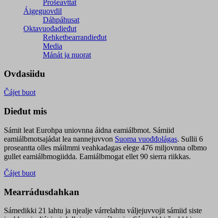
Prošeavttat
Áigeguovdil
Dáhpáhusat
Oktavuođadieđut
Rehketbearrandieđut
Media
Mánát ja nuorat
Ovdasiidu
Čájet buot
Dieđut mis
Sámit leat Eurohpa uniovnna áidna eamiálbmot. Sámiid
eamiálbmotsajádat lea nannejuvvon
Suoma vuođđolágas
. Sullii 6
proseantta olles máilmmi veahkadagas elege 476 miljovnna olbmo
gullet eamiálbmogiidda. Eamiálbmogat ellet 90 sierra riikkas.
Čájet buot
Mearrádusdahkan
Sámedikki 21 lahtu ja njealje várrelahtu váljejuvvojit sámiid siste