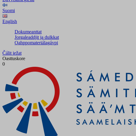
Suomi
English
Dokumeanttat
Jorgaleaddjit ja dulkkat
Oahppomateriálagávpi
Čálit iežat
Oasttuskore
0