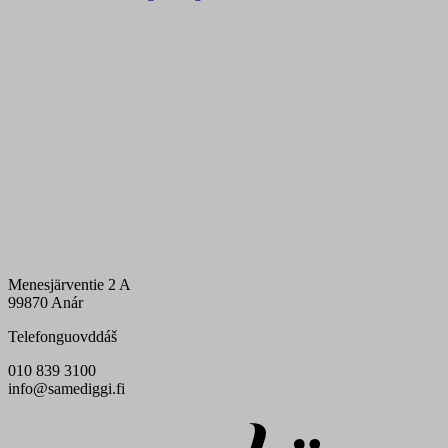
Menesjärventie 2 A
99870 Anár
Telefonguovddáš
010 839 3100
info@samediggi.fi
Digi- ja mainostoimisto Höyry Rovaniemi ja Oulu