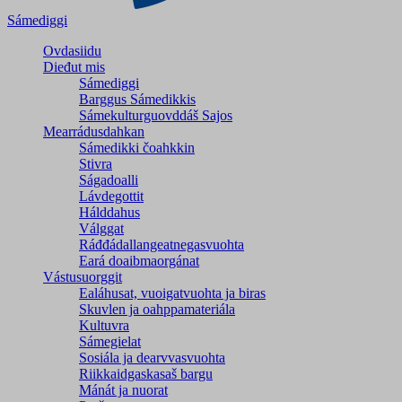
Sámediggi
Ovdasiidu
Dieđut mis
Sámediggi
Barggus Sámedikkis
Sámekulturguovddáš Sajos
Mearrádusdahkan
Sámedikki čoahkkin
Stivra
Ságadoalli
Lávdegottit
Hálddahus
Válggat
Ráđđádallangeatnegas­vuohta
Eará doaibmaorgánat
Vástusuorggit
Ealáhusat, vuoigatvuohta ja biras
Skuvlen ja oahppamateriála
Kultuvra
Sámegielat
Sosiála ja dearvvasvuohta
Riikkaidgaskasaš bargu
Mánát ja nuorat