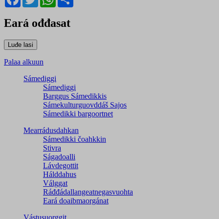
Eará ođđasat
Palaa alkuun
Sámediggi
Sámediggi
Barggus Sámedikkis
Sámekulturguovddáš Sajos
Sámedikki bargoortnet
Mearrádusdahkan
Sámedikki čoahkkin
Stivra
Ságadoalli
Lávdegottit
Hálddahus
Válggat
Ráđđádallangeatnegas­vuohta
Eará doaibmaorgánat
Vástusuorggit