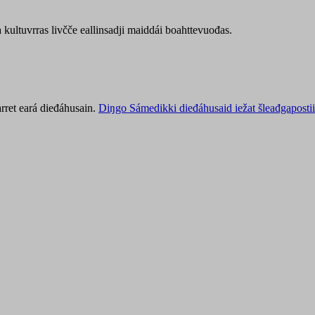
kultuvrras livčče eallinsadji maiddái boahttevuođas.
rret eará dieđáhusain.
Diŋgo Sámedikki dieđáhusaid iežat šleađgapostii