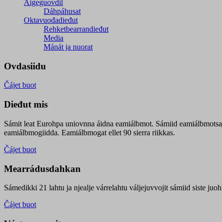
Áigeguovdil
Dáhpáhusat
Oktavuođadieđut
Rehketbearrandieđut
Media
Mánát ja nuorat
Ovdasiidu
Čájet buot
Dieđut mis
Sámit leat Eurohpa uniovnna áidna eamiálbmot. Sámiid eamiálbmotsa
eamiálbmogiidda. Eamiálbmogat ellet 90 sierra riikkas.
Čájet buot
Mearrádusdahkan
Sámedikki 21 lahtu ja njealje várrelahtu váljejuvvojit sámiid siste j
Čájet buot