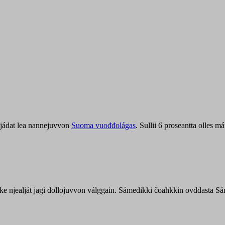
jádat lea nannejuvvon
Suoma vuođđolágas
. Sullii 6 proseantta olles
uohke njealját jagi dollojuvvon válggain. Sámedikki čoahkkin ovddasta 