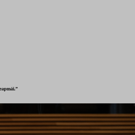
deapmái.”