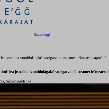
Sámediggi
lea jearaldat vuođđolágalaš vuoigatvuođasteamet iešmearrideapmái.”
imis lea jearaldat vuođđolágalaš vuoigatvuođasteamet iešmearri
iras, Sámediggeláhka