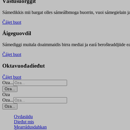
Vástusuorggit
Sámedikkis mii bargat olles sámeálbmoga buorrin, vuoi sámegielain ja 
Čájet buot
Áigeguovdil
Sámediggi muitala doaimmaidis birra mediai ja eará berošteaddjiide ea
Čájet buot
Oktavuođadieđut
Čájet buot
Oza...
Oza...
Oza
Oza...
Oza...
Ovdasiidu
Dieđut mis
Mearrádusdahkan