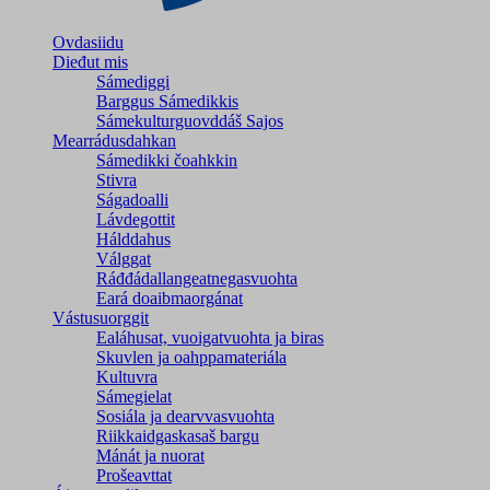
Ovdasiidu
Dieđut mis
Sámediggi
Barggus Sámedikkis
Sámekulturguovddáš Sajos
Mearrádusdahkan
Sámedikki čoahkkin
Stivra
Ságadoalli
Lávdegottit
Hálddahus
Válggat
Ráđđádallangeatnegas­vuohta
Eará doaibmaorgánat
Vástusuorggit
Ealáhusat, vuoigatvuohta ja biras
Skuvlen ja oahppamateriála
Kultuvra
Sámegielat
Sosiála ja dearvvasvuohta
Riikkaidgaskasaš bargu
Mánát ja nuorat
Prošeavttat