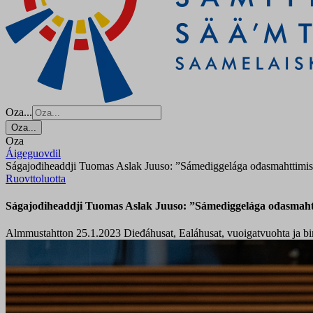
Oza...
Oza...
Oza
Áigeguovdil
Ságajođiheaddji Tuomas Aslak Juuso: ”Sámediggelága ođasmahttimis 
Ruovttoluotta
Ságajođiheaddji Tuomas Aslak Juuso: ”Sámediggelága ođasmahtt
Almmustahtton 25.1.2023
Dieđáhusat, Ealáhusat, vuoigatvuohta ja b