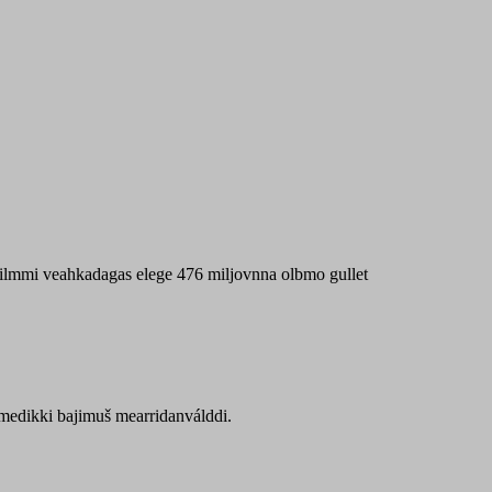
 máilmmi veahkadagas elege 476 miljovnna olbmo gullet
Sámedikki bajimuš mearridanválddi.