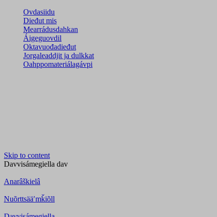
Ovdasiidu
Dieđut mis
Mearrádusdahkan
Áigeguovdil
Oktavuođadieđut
Jorgaleaddjit ja dulkkat
Oahppomateriálagávpi
Skip to content
Davvisámegiella
dav
Anarâškielâ
Nuõrttsääʹmǩiõll
Davvisámegiella