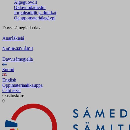
Áigeguovdil
Oktavuođadieđut
Jorgaleaddjit ja dulkkat
Oahppomateriálagávpi
Davvisámegiella
dav
Anarâškielâ
Nuõrttsääʹmǩiõll
Davvisámegiella
Suomi
English
Oppimateriaalikauppa
Čálit iežat
Oasttuskore
0