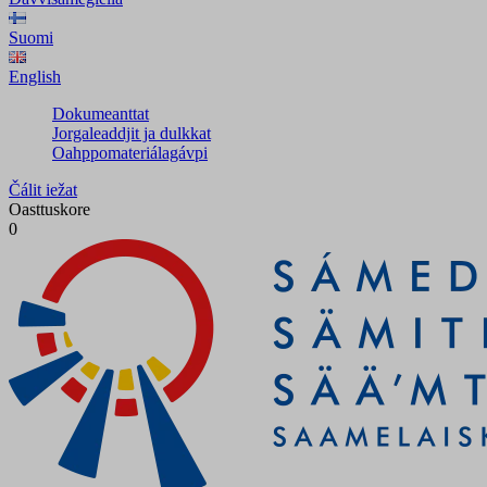
Suomi
English
Dokumeanttat
Jorgaleaddjit ja dulkkat
Oahppomateriálagávpi
Čálit iežat
Oasttuskore
0