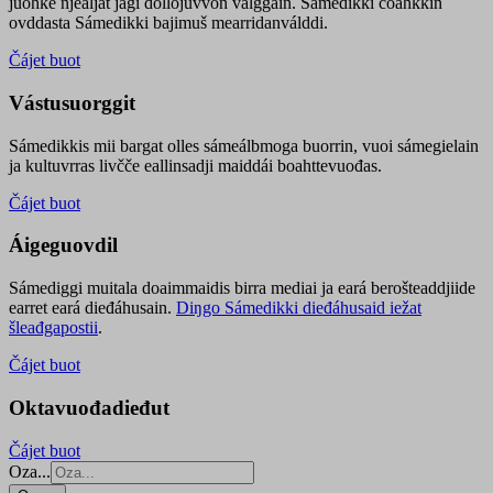
juohke njealját jagi dollojuvvon válggain. Sámedikki čoahkkin
ovddasta Sámedikki bajimuš mearridanválddi.
Čájet buot
Vástusuorggit
Sámedikkis mii bargat olles sámeálbmoga buorrin, vuoi sámegielain
ja kultuvrras livčče eallinsadji maiddái boahttevuođas.
Čájet buot
Áigeguovdil
Sámediggi muitala doaimmaidis birra mediai ja eará berošteaddjiide
earret eará dieđáhusain.
Diŋgo Sámedikki dieđáhusaid iežat
šleađgapostii
.
Čájet buot
Oktavuođadieđut
Čájet buot
Oza...