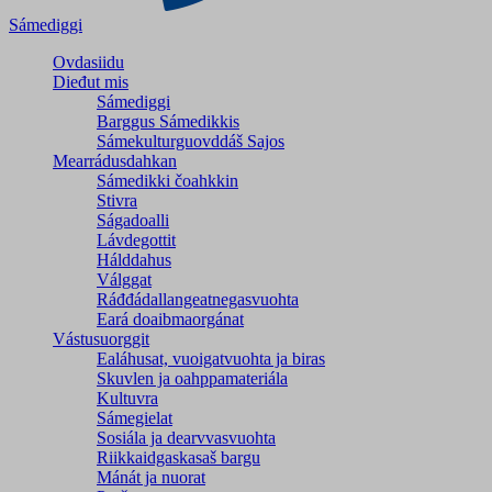
Sámediggi
Ovdasiidu
Dieđut mis
Sámediggi
Barggus Sámedikkis
Sámekulturguovddáš Sajos
Mearrádusdahkan
Sámedikki čoahkkin
Stivra
Ságadoalli
Lávdegottit
Hálddahus
Válggat
Ráđđádallangeatnegas­vuohta
Eará doaibmaorgánat
Vástusuorggit
Ealáhusat, vuoigatvuohta ja biras
Skuvlen ja oahppamateriála
Kultuvra
Sámegielat
Sosiála ja dearvvasvuohta
Riikkaidgaskasaš bargu
Mánát ja nuorat