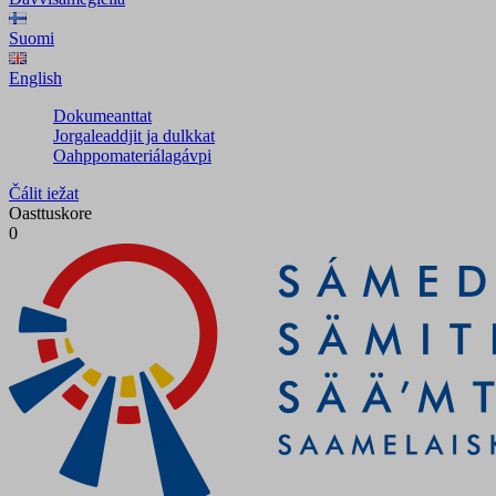
Suomi
English
Dokumeanttat
Jorgaleaddjit ja dulkkat
Oahppomateriálagávpi
Čálit iežat
Oasttuskore
0