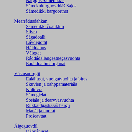
Barggus Sámedikkis
Sámekulturguovddáš Sajos
Sámedikki bargoortnet
Mearrádusdahkan
Sámedikki čoahkkin
Stivra
Ságadoalli
Lávdegottit
Hálddahus
Válggat
Ráđđádallangeatnegas­vuohta
Eará doaibmaorgánat
Vástusuorggit
Ealáhusat, vuoigatvuohta ja biras
Skuvlen ja oahppamateriála
Kultuvra
Sámegielat
Sosiála ja dearvvasvuohta
Riikkaidgaskasaš bargu
Mánát ja nuorat
Prošeavttat
Áigeguovdil
Dáhpáhusat