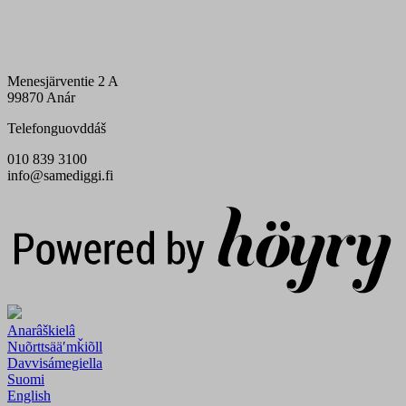
Menesjärventie 2 A
99870 Anár
Telefonguovddáš
010 839 3100
info@samediggi.fi
Digi- ja mainostoimisto Höyry Rovaniemi ja Oulu
Anarâškielâ
Nuõrttsääʹmǩiõll
Davvisámegiella
Suomi
English