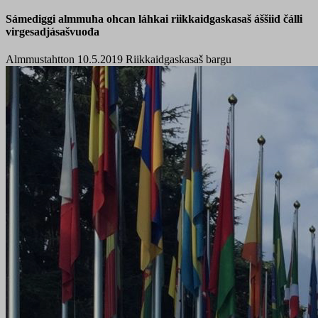
Sámediggi almmuha ohcan láhkai riikkaidgaskasaš áššiid čálli
virgesadjásašvuođa
Almmustahtton 10.5.2019
Riikkaidgaskasaš bargu