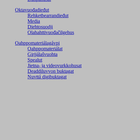
Oktavuođadieđut
Rehketbearrandieđut
Media
Diehtosuodji
Olahahttivuođačilgehus
Oahppomateriálagávpi
Oahppomateriálat
Girjjálašvuohta
Spealut
Jietna- ja videovurkkohusat
Deaddiluvvon buktagat
Nuvttá digibuktagat