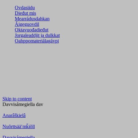
Ovdasiidu
Dieđut mis
Mearrádusdahkan
Áigeguovdil
Oktavuođadieđut
Jorgaleaddjit ja dulkkat
Oahppomateriálagávpi
Skip to content
Davvisámegiella
dav
Anarâškielâ
Nuõrttsääʹmǩiõll
Davvisámegiella