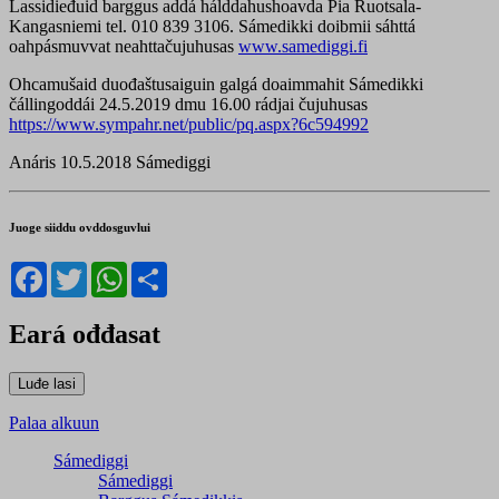
Lassidieđuid barggus addá hálddahushoavda Pia Ruotsala-
Kangasniemi tel. 010 839 3106. Sámedikki doibmii sáhttá
oahpásmuvvat neahttačujuhusas
www.samediggi.fi
Ohcamušaid duođaštusaiguin galgá doaimmahit Sámedikki
čállingoddái 24.5.2019 dmu 16.00 rádjai čujuhusas
https://www.sympahr.net/public/pq.aspx?6c594992
Anáris 10.5.2018 Sámediggi
Juoge siiddu ovddosguvlui
Facebook
Twitter
WhatsApp
Share
Eará ođđasat
Palaa alkuun
Sámediggi
Sámediggi