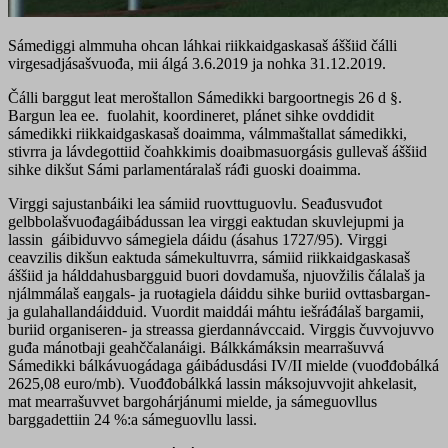
Sámediggi almmuha ohcan láhkai riikkaidgaskasaš áššiid čálli
virgesadjásašvuođa, mii álgá 3.6.2019 ja nohka 31.12.2019.
Čálli barggut leat meroštallon Sámedikki bargoortnegis 26 d §.
Bargun lea ee. fuolahit, koordineret, plánet sihke ovddidit
sámedikki riikkaidgaskasaš doaimma, válmmaštallat sámedikki,
stivrra ja lávdegottiid čoahkkimis doaibmasuorgásis gullevaš áššiid
sihke dikšut Sámi parlamentáralaš ráđi guoski doaimma.
Virggi sajustanbáiki lea sámiid ruovttuguovlu. Seađusvuđot
gelbbolašvuođagáibádussan lea virggi eaktudan skuvlejupmi ja
lassin gáibiduvvo sámegiela dáidu (ásahus 1727/95). Virggi
ceavzilis dikšun eaktuda sámekultuvrra, sámiid riikkaidgaskasaš
áššiid ja hálddahusbargguid buori dovdamuša, njuovžilis čálalaš ja
njálmmálaš eaŋgals- ja ruoŧagiela dáiddu sihke buriid ovttasbargan-
ja gulahallandáidduid. Vuordit maiddái máhtu iešráđálaš bargamii,
buriid organiseren- ja streassa gierdannávccaid. Virggis čuvvojuvvo
guđa mánotbaji geahččalanáigi. Bálkkámáksin mearrašuvvá
Sámedikki bálkávuogádaga gáibádusdási IV/II mielde (vuođđobálká
2625,08 euro/mb). Vuođđobálkká lassin máksojuvvojit ahkelasit,
mat mearrašuvvet bargohárjánumi mielde, ja sámeguovllus
barggadettiin 24 %:a sámeguovllu lassi.