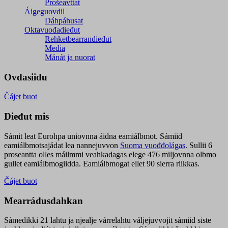
Prošeavttat
Áigeguovdil
Dáhpáhusat
Oktavuođadieđut
Rehketbearrandieđut
Media
Mánát ja nuorat
Ovdasiidu
Čájet buot
Dieđut mis
Sámit leat Eurohpa uniovnna áidna eamiálbmot. Sámiid
eamiálbmotsajádat lea nannejuvvon
Suoma vuođđolágas
. Sullii 6
proseantta olles máilmmi veahkadagas elege 476 miljovnna olbmo
gullet eamiálbmogiidda. Eamiálbmogat ellet 90 sierra riikkas.
Čájet buot
Mearrádusdahkan
Sámedikki 21 lahtu ja njealje várrelahtu váljejuvvojit sámiid siste