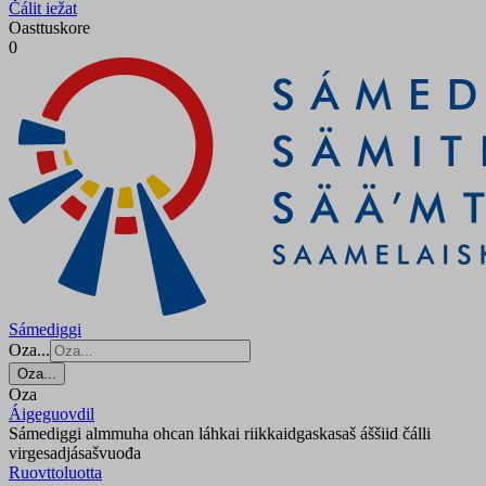
Čálit iežat
Oasttuskore
0
Sámediggi
Oza...
Oza...
Oza
Áigeguovdil
Sámediggi almmuha ohcan láhkai riikkaidgaskasaš áššiid čálli
virgesadjásašvuođa
Ruovttoluotta