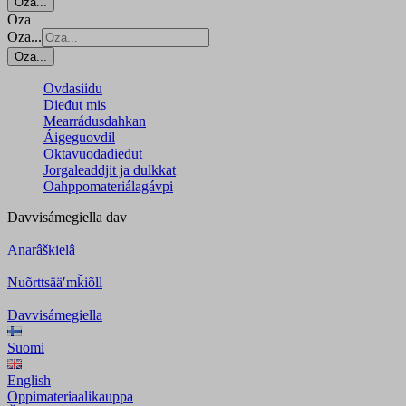
Oza...
Oza
Oza...
Oza...
Ovdasiidu
Dieđut mis
Mearrádusdahkan
Áigeguovdil
Oktavuođadieđut
Jorgaleaddjit ja dulkkat
Oahppomateriálagávpi
Davvisámegiella
dav
Anarâškielâ
Nuõrttsääʹmǩiõll
Davvisámegiella
Suomi
English
Oppimateriaalikauppa