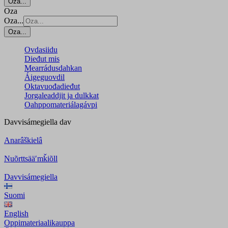
Oza...
Oza
Oza...
Oza...
Ovdasiidu
Dieđut mis
Mearrádusdahkan
Áigeguovdil
Oktavuođadieđut
Jorgaleaddjit ja dulkkat
Oahppomateriálagávpi
Davvisámegiella
dav
Anarâškielâ
Nuõrttsääʹmǩiõll
Davvisámegiella
Suomi
English
Oppimateriaalikauppa