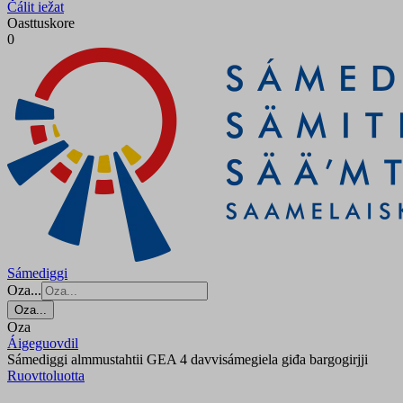
Čálit iežat
Oasttuskore
0
Sámediggi
Oza...
Oza...
Oza
Áigeguovdil
Sámediggi almmustahtii GEA 4 davvisámegiela giđa bargogirjji
Ruovttoluotta