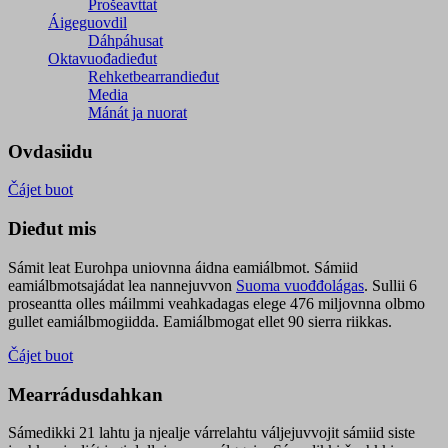
Prošeavttat
Áigeguovdil
Dáhpáhusat
Oktavuođadieđut
Rehketbearrandieđut
Media
Mánát ja nuorat
Ovdasiidu
Čájet buot
Dieđut mis
Sámit leat Eurohpa uniovnna áidna eamiálbmot. Sámiid
eamiálbmotsajádat lea nannejuvvon
Suoma vuođđolágas
. Sullii 6
proseantta olles máilmmi veahkadagas elege 476 miljovnna olbmo
gullet eamiálbmogiidda. Eamiálbmogat ellet 90 sierra riikkas.
Čájet buot
Mearrádusdahkan
Sámedikki 21 lahtu ja njealje várrelahtu váljejuvvojit sámiid siste