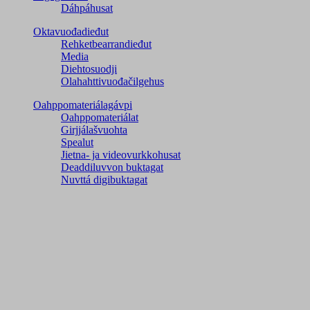
Dáhpáhusat
Oktavuođadieđut
Rehketbearrandieđut
Media
Diehtosuodji
Olahahttivuođačilgehus
Oahppomateriálagávpi
Oahppomateriálat
Girjjálašvuohta
Spealut
Jietna- ja videovurkkohusat
Deaddiluvvon buktagat
Nuvttá digibuktagat