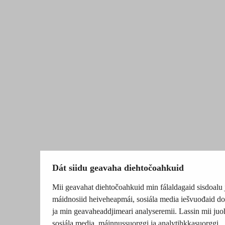
Dát siidu geavaha diehtočoahkuid
Mii geavahat diehtočoahkuid min fálaldagaid sisdoalu 
máidnosiid heiveheapmái, sosiála media iešvuođaid do
ja min geavaheaddjimeari analyseremii. Lassin mii juo
sosiála media, máinnussuorggi ja analytihkkasuorggi