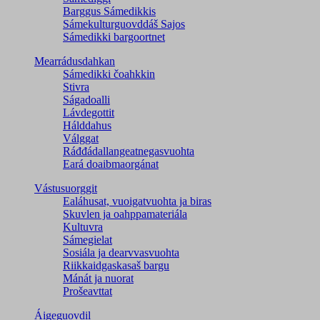
Barggus Sámedikkis
Sámekulturguovddáš Sajos
Sámedikki bargoortnet
Mearrádusdahkan
Sámedikki čoahkkin
Stivra
Ságadoalli
Lávdegottit
Hálddahus
Válggat
Ráđđádallangeatnegas­vuohta
Eará doaibmaorgánat
Vástusuorggit
Ealáhusat, vuoigatvuohta ja biras
Skuvlen ja oahppamateriála
Kultuvra
Sámegielat
Sosiála ja dearvvasvuohta
Riikkaidgaskasaš bargu
Mánát ja nuorat
Prošeavttat
Áigeguovdil