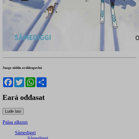
Juoge siiddu ovddosguvlui
Facebook
Twitter
WhatsApp
Share
Eará ođđasat
Palaa alkuun
Sámediggi
Sámediggi