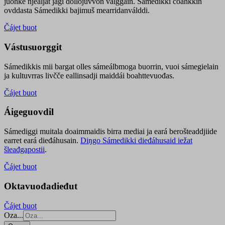
juohke njealját jagi dollojuvvon válggain. Sámedikki čoahkkin
ovddasta Sámedikki bajimuš mearridanválddi.
Čájet buot
Vástusuorggit
Sámedikkis mii bargat olles sámeálbmoga buorrin, vuoi sámegielain
ja kultuvrras livčče eallinsadji maiddái boahttevuođas.
Čájet buot
Áigeguovdil
Sámediggi muitala doaimmaidis birra mediai ja eará berošteaddjiide
earret eará dieđáhusain.
Diŋgo Sámedikki dieđáhusaid iežat
šleađgapostii
.
Čájet buot
Oktavuođadieđut
Čájet buot
Oza...