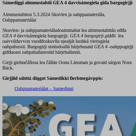
Sámediggi almmustahtii GEA 4 davvisámegiela giđa bargogirjji
Almmustahtton 5.3.2024
Skuvlen ja oahppamateriála,
Oahppamateriálat
Skuvlen- ja oahppamateriáladoaimmahat lea almmustahttán ođđa
GEA 4
davvisámegiela bargogirjji.
GEA 4 bargogirji giđđii
lea
oaivvilduvvon vuođđoskuvlla njealját luohká vierisgiela
oahpahussii. Bargogirji sisttisdoallá hárjehusaid
GEA 4
-oahppogirjji
giđđaoasi oahpahallanosiid hárjehallamii.
Girjji giehtačállosa lea čállán Oona Länsman ja govaid sárgon Nora
Bäck.
Girjjiid sáhttá diŋgot Sámedikki fierbmegávppis:
Oahppamateriálat – Samediggi