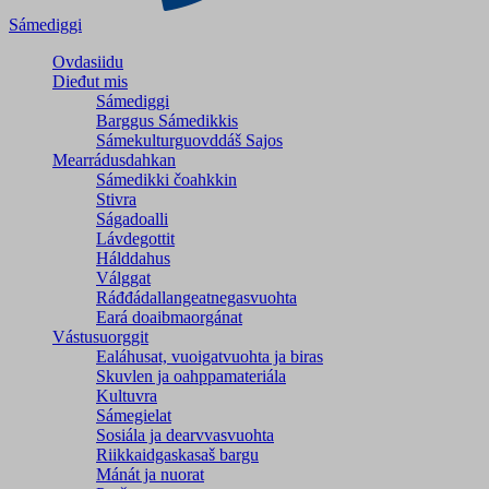
Sámediggi
Ovdasiidu
Dieđut mis
Sámediggi
Barggus Sámedikkis
Sámekulturguovddáš Sajos
Mearrádusdahkan
Sámedikki čoahkkin
Stivra
Ságadoalli
Lávdegottit
Hálddahus
Válggat
Ráđđádallangeatnegas­vuohta
Eará doaibmaorgánat
Vástusuorggit
Ealáhusat, vuoigatvuohta ja biras
Skuvlen ja oahppamateriála
Kultuvra
Sámegielat
Sosiála ja dearvvasvuohta
Riikkaidgaskasaš bargu
Mánát ja nuorat