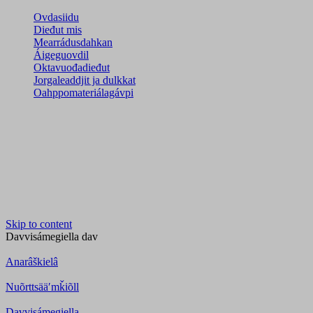
Ovdasiidu
Dieđut mis
Mearrádusdahkan
Áigeguovdil
Oktavuođadieđut
Jorgaleaddjit ja dulkkat
Oahppomateriálagávpi
Skip to content
Davvisámegiella
dav
Anarâškielâ
Nuõrttsääʹmǩiõll
Davvisámegiella