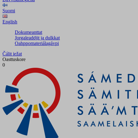
Suomi
English
Dokumeanttat
Jorgaleaddjit ja dulkkat
Oahppomateriálagávpi
Čálit iežat
Oasttuskore
0