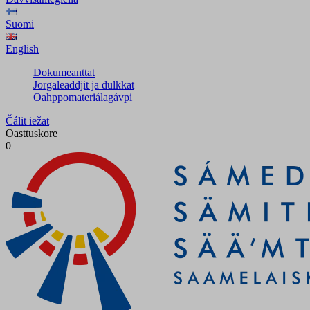
Suomi
English
Dokumeanttat
Jorgaleaddjit ja dulkkat
Oahppomateriálagávpi
Čálit iežat
Oasttuskore
0