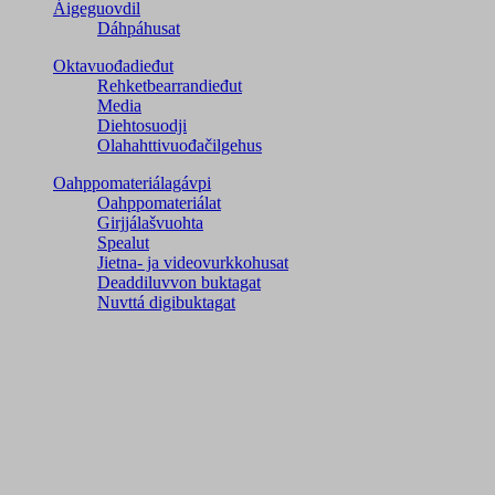
Áigeguovdil
Dáhpáhusat
Oktavuođadieđut
Rehketbearrandieđut
Media
Diehtosuodji
Olahahttivuođačilgehus
Oahppomateriálagávpi
Oahppomateriálat
Girjjálašvuohta
Spealut
Jietna- ja videovurkkohusat
Deaddiluvvon buktagat
Nuvttá digibuktagat