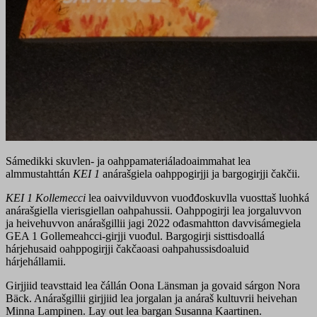
Sámedikki skuvlen- ja oahppamateriáladoaimmahat lea
almmustahttán
KEI 1
anárašgiela oahppogirjji ja bargogirjji čakčii.
KEI 1 Kollemecci
lea oaivvilduvvon vuođđoskuvlla vuosttaš luohká
anárašgiella vierisgiellan oahpahussii. Oahppogirji lea jorgaluvvon
ja heivehuvvon anárašgillii jagi 2022 ođasmahtton davvisámegiela
GEA 1 Gollemeahcci-girjji vuođul. Bargogirji sisttisdoallá
hárjehusaid oahppogirjji čakčaoasi oahpahussisdoaluid
hárjehállamii.
Girjjiid teavsttaid lea čállán Oona Länsman ja govaid sárgon Nora
Bäck. Anárašgillii girjjiid lea jorgalan ja anáraš kultuvrii heivehan
Minna Lampinen. Lay out lea bargan Susanna Kaartinen.