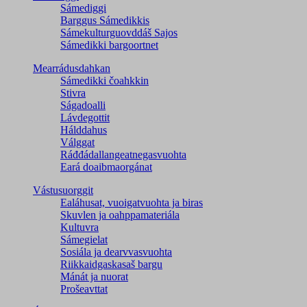
Sámediggi
Barggus Sámedikkis
Sámekulturguovddáš Sajos
Sámedikki bargoortnet
Mearrádusdahkan
Sámedikki čoahkkin
Stivra
Ságadoalli
Lávdegottit
Hálddahus
Válggat
Ráđđádallangeatnegas­vuohta
Eará doaibmaorgánat
Vástusuorggit
Ealáhusat, vuoigatvuohta ja biras
Skuvlen ja oahppamateriála
Kultuvra
Sámegielat
Sosiála ja dearvvasvuohta
Riikkaidgaskasaš bargu
Mánát ja nuorat
Prošeavttat