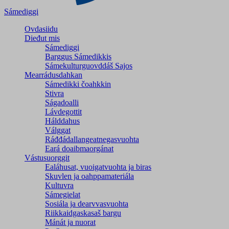
Sámediggi
Ovdasiidu
Dieđut mis
Sámediggi
Barggus Sámedikkis
Sámekulturguovddáš Sajos
Mearrádusdahkan
Sámedikki čoahkkin
Stivra
Ságadoalli
Lávdegottit
Hálddahus
Válggat
Ráđđádallangeatnegas­vuohta
Eará doaibmaorgánat
Vástusuorggit
Ealáhusat, vuoigatvuohta ja biras
Skuvlen ja oahppamateriála
Kultuvra
Sámegielat
Sosiála ja dearvvasvuohta
Riikkaidgaskasaš bargu
Mánát ja nuorat