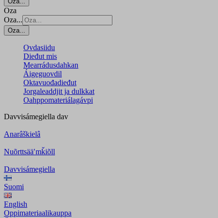
Oza...
Oza
Oza...
Oza...
Ovdasiidu
Dieđut mis
Mearrádusdahkan
Áigeguovdil
Oktavuođadieđut
Jorgaleaddjit ja dulkkat
Oahppomateriálagávpi
Davvisámegiella
dav
Anarâškielâ
Nuõrttsääʹmǩiõll
Davvisámegiella
Suomi
English
Oppimateriaalikauppa