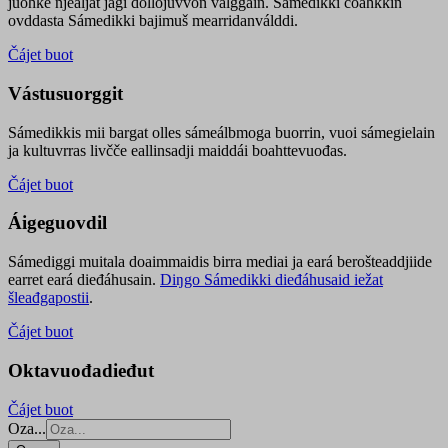
juohke njealját jagi dollojuvvon válggain. Sámedikki čoahkkin
ovddasta Sámedikki bajimuš mearridanválddi.
Čájet buot
Vástusuorggit
Sámedikkis mii bargat olles sámeálbmoga buorrin, vuoi sámegielain
ja kultuvrras livčče eallinsadji maiddái boahttevuođas.
Čájet buot
Áigeguovdil
Sámediggi muitala doaimmaidis birra mediai ja eará berošteaddjiide
earret eará dieđáhusain.
Diŋgo Sámedikki dieđáhusaid iežat
šleađgapostii
.
Čájet buot
Oktavuođadieđut
Čájet buot
Oza...