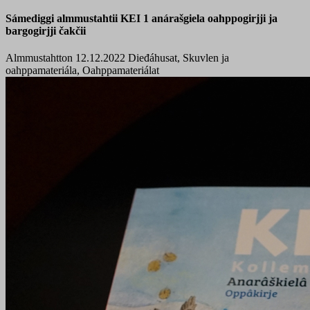
Sámediggi almmustahtii KEI 1 anárašgiela oahppogirjji ja
bargogirjji čakčii
Almmustahtton 12.12.2022
Dieđáhusat, Skuvlen ja
oahppamateriála, Oahppamateriálat