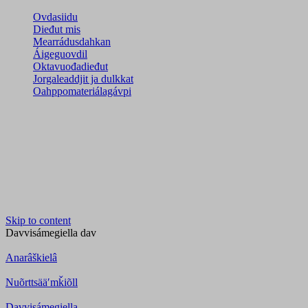
Ovdasiidu
Dieđut mis
Mearrádusdahkan
Áigeguovdil
Oktavuođadieđut
Jorgaleaddjit ja dulkkat
Oahppomateriálagávpi
Skip to content
Davvisámegiella
dav
Anarâškielâ
Nuõrttsääʹmǩiõll
Davvisámegiella