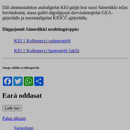
Dál almmustahtton anárašgielat
KEI
-girjjit leat oassi Sámedikki iežas
buvttadeami, masa gullet álgoálgosaš davvisámegielat GEA-
girjeráiđu ja nuortalašgielat ǨIÕČČ-girjeráiđu.
Diŋgojumit Sámedikki neahttagávppis:
KEI 1 Kollemecci oahppogirjji
KEI 1 Kollemecci bargogirjji čakčii
Juoge siiddu ovddosguvlui
Facebook
Twitter
WhatsApp
Share
Eará ođđasat
Palaa alkuun
Sámediggi