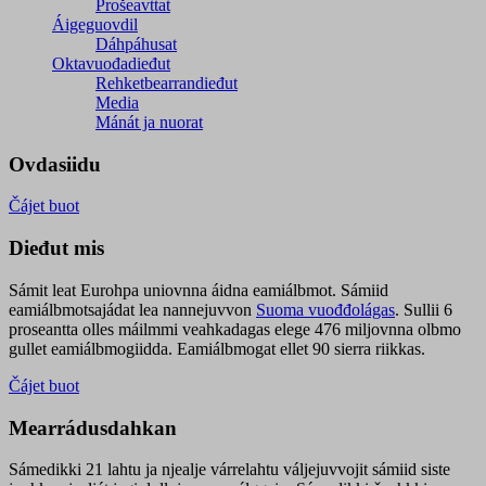
Prošeavttat
Áigeguovdil
Dáhpáhusat
Oktavuođadieđut
Rehketbearrandieđut
Media
Mánát ja nuorat
Ovdasiidu
Čájet buot
Dieđut mis
Sámit leat Eurohpa uniovnna áidna eamiálbmot. Sámiid
eamiálbmotsajádat lea nannejuvvon
Suoma vuođđolágas
. Sullii 6
proseantta olles máilmmi veahkadagas elege 476 miljovnna olbmo
gullet eamiálbmogiidda. Eamiálbmogat ellet 90 sierra riikkas.
Čájet buot
Mearrádusdahkan
Sámedikki 21 lahtu ja njealje várrelahtu váljejuvvojit sámiid siste