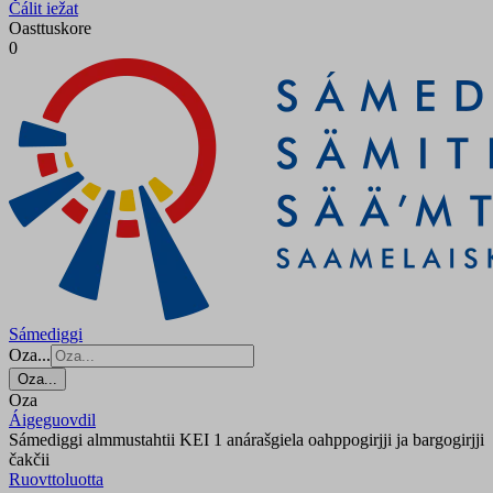
Čálit iežat
Oasttuskore
0
Sámediggi
Oza...
Oza...
Oza
Áigeguovdil
Sámediggi almmustahtii KEI 1 anárašgiela oahppogirjji ja bargogirjji
čakčii
Ruovttoluotta