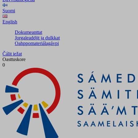
Suomi
English
Dokumeanttat
Jorgaleaddjit ja dulkkat
Oahppomateriálagávpi
Čálit iežat
Oasttuskore
0