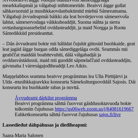
mearkkašupmái ja válgabaji mihttomeriide. Beaivvi áigge gullat
sáhkavuoruid ja musihkkaovdanbuktimiid miehtá Sámeeatnama.
Válgabaji ávvudeapmái báikki ala leat bovdejuvvon sámeservoša
lahtut, sámeservodaga váikkuheaddjit, Suoma stáhta ja sierra
ovttasbargooassebeliid ovddasteaddjit, ja maid Norgga ja Ruoŧa
Sámedikkiid presideanttat.
– Dán ávvudeami bokte mii háliidat čujuhit giitosiid buohkaide, geat
leat jagiid áigge bargan ođđa sámediggelága ovdii. Seammás mii
geahččat maiddái boahttevuhtii, dálá válgabadjái ja
ovddasvástádussii, maid mii guoddit sápmelaččaid ovddasteaddjin,
gávnnaha I várreságajođiheaddji Leo Aikio.
Maŋŋelabbos seamma beaivve prográmmas lea Ulla Pirttijärvi ja
Ulda -musihkkajoavkku konsearta Sámekulturguovddáš Sajosis. Dát
konsearta lea buohkaide rabas ja nuvttá.
Ávvudeami dárkilut prográmma
Beaivvi prográmma sáhttá čuovvut gáiddusoktavuođa bokte
tulkomiin čujuhusas
https://us06web.zoom.us/j/84081619667
Eahketkonseartta sáhttá čuovvut čujuhusas
sajos.fi/live
Lassedieđut dáhpáhusas ja dieđiheapmi:
Saara-Maria Salonen