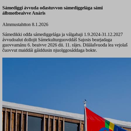
Sámediggi ávvuda ođastuvvon sámediggelága sámi
álbmotbeaivve Anáris
Almmustahtton 8.1.2026
Sámedikki ođđa sámediggelága ja válgabaji 1.9.2024-31.12.2027
ávvudoalut dollojit Sámekulturguovddáš Sajosis bearjadaga
guovvamánu 6. beaivve 2026 dii. 11. rájes. Dilálašvuođa lea vejolaš
čuovvut maiddái gáiddusin njuolggosáddaga bokte.