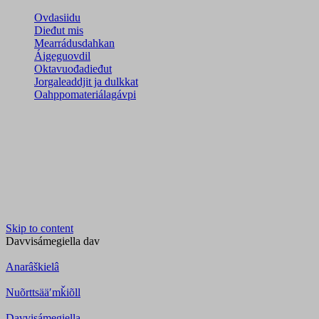
Ovdasiidu
Dieđut mis
Mearrádusdahkan
Áigeguovdil
Oktavuođadieđut
Jorgaleaddjit ja dulkkat
Oahppomateriálagávpi
Skip to content
Davvisámegiella
dav
Anarâškielâ
Nuõrttsääʹmǩiõll
Davvisámegiella