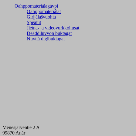
Oahppomateriálagávpi
Oahppomateriálat
Girjjálašvuohta
Spealut
Jietna- ja videovurkkohusat
Deaddiluvvon buktagat
Nuvttá digibuktagat
Menesjärventie 2 A
99870 Anár