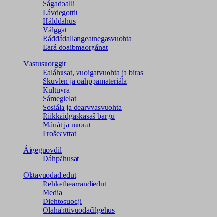
Ságadoalli
Lávdegottit
Hálddahus
Válggat
Ráđđádallangeatnegas­vuohta
Eará doaibmaorgánat
Vástusuorggit
Ealáhusat, vuoigatvuohta ja biras
Skuvlen ja oahppamateriála
Kultuvra
Sámegielat
Sosiála ja dearvvasvuohta
Riikkaidgaskasaš bargu
Mánát ja nuorat
Prošeavttat
Áigeguovdil
Dáhpáhusat
Oktavuođadieđut
Rehketbearrandieđut
Media
Diehtosuodji
Olahahttivuođačilgehus