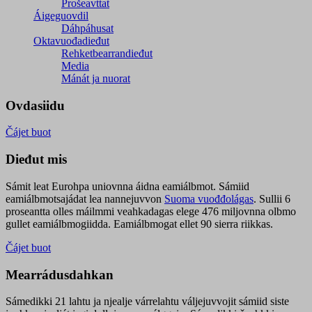
Prošeavttat
Áigeguovdil
Dáhpáhusat
Oktavuođadieđut
Rehketbearrandieđut
Media
Mánát ja nuorat
Ovdasiidu
Čájet buot
Dieđut mis
Sámit leat Eurohpa uniovnna áidna eamiálbmot. Sámiid
eamiálbmotsajádat lea nannejuvvon
Suoma vuođđolágas
. Sullii 6
proseantta olles máilmmi veahkadagas elege 476 miljovnna olbmo
gullet eamiálbmogiidda. Eamiálbmogat ellet 90 sierra riikkas.
Čájet buot
Mearrádusdahkan
Sámedikki 21 lahtu ja njealje várrelahtu váljejuvvojit sámiid siste