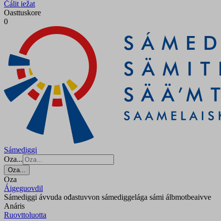
Čálit iežat
Oasttuskore
0
Sámediggi
Oza...
Oza...
Oza
Áigeguovdil
Sámediggi ávvuda ođastuvvon sámediggelága sámi álbmotbeaivve
Anáris
Ruovttoluotta