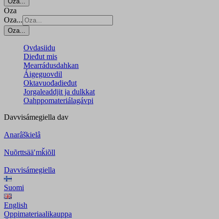
Oza...
Oza
Oza...
Oza...
Ovdasiidu
Dieđut mis
Mearrádusdahkan
Áigeguovdil
Oktavuođadieđut
Jorgaleaddjit ja dulkkat
Oahppomateriálagávpi
Davvisámegiella
dav
Anarâškielâ
Nuõrttsääʹmǩiõll
Davvisámegiella
Suomi
English
Oppimateriaalikauppa