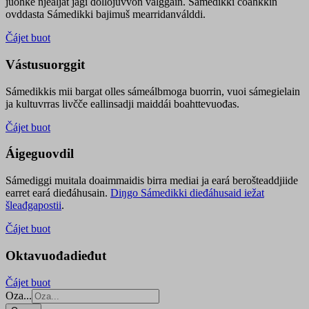
juohke njealját jagi dollojuvvon válggain. Sámedikki čoahkkin
ovddasta Sámedikki bajimuš mearridanválddi.
Čájet buot
Vástusuorggit
Sámedikkis mii bargat olles sámeálbmoga buorrin, vuoi sámegielain
ja kultuvrras livčče eallinsadji maiddái boahttevuođas.
Čájet buot
Áigeguovdil
Sámediggi muitala doaimmaidis birra mediai ja eará berošteaddjiide
earret eará dieđáhusain.
Diŋgo Sámedikki dieđáhusaid iežat
šleađgapostii
.
Čájet buot
Oktavuođadieđut
Čájet buot
Oza...