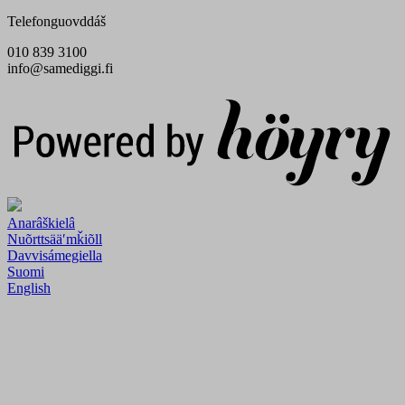
Telefonguovddáš
010 839 3100
info@samediggi.fi
Digi- ja mainostoimisto Höyry Rovaniemi ja Oulu
Anarâškielâ
Nuõrttsääʹmǩiõll
Davvisámegiella
Suomi
English