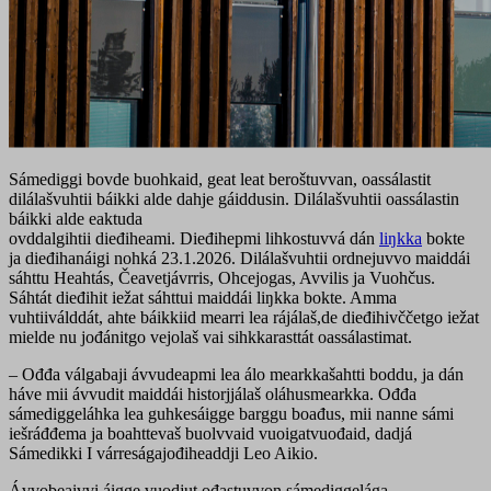
Sámediggi bovde buohkaid, geat leat beroštuvvan, oassálastit
dilálašvuhtii báikki alde dahje gáiddusin. Dilálašvuhtii oassálastin
báikki alde eaktuda
ovddalgihtii dieđiheami. Dieđihepmi lihkostuvvá dán
liŋkka
bokte
ja dieđihanáigi nohká 23.1.2026. Dilálašvuhtii ordnejuvvo maiddái
sáhttu Heahtás, Čeavetjávrris, Ohcejogas, Avvilis ja Vuohčus.
Sáhtát dieđihit iežat sáhttui maiddái liŋkka bokte. Amma
vuhtiiválddát, ahte báikkiid mearri lea rájálaš,de dieđihivččetgo iežat
mielde nu jođánitgo vejolaš vai sihkkarasttát oassálastimat.
– Ođđa válgabaji ávvudeapmi lea álo mearkkašahtti boddu, ja dán
háve mii ávvudit maiddái historjjálaš oláhusmearkka. Ođđa
sámediggeláhka lea guhkesáigge barggu boađus, mii nanne sámi
iešráđđema ja boahttevaš buolvvaid vuoigatvuođaid, dadjá
Sámedikki I várreságajođiheaddji Leo Aikio.
Ávvobeaivvi áigge vuodjut ođastuvvon sámediggelága