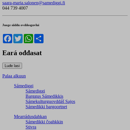
saara-maria.salonen@samediggi.fi
044 739 4007
Juoge siiddu ovddosguvlui
Facebook
Twitter
WhatsApp
Share
Eará ođđasat
Palaa alkuun
Sámediggi
Sámediggi
Barggus Sámedikkis
Sámekulturguovddáš Sajos
Sámedikki bargoortnet
Mearrádusdahkan
Sámedikki čoahkkin
Stivra