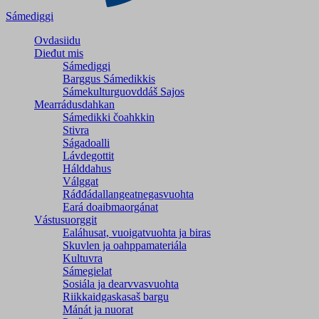
Sámediggi
Ovdasiidu
Dieđut mis
Sámediggi
Barggus Sámedikkis
Sámekulturguovddáš Sajos
Mearrádusdahkan
Sámedikki čoahkkin
Stivra
Ságadoalli
Lávdegottit
Hálddahus
Válggat
Ráđđádallangeatnegas­vuohta
Eará doaibmaorgánat
Vástusuorggit
Ealáhusat, vuoigatvuohta ja biras
Skuvlen ja oahppamateriála
Kultuvra
Sámegielat
Sosiála ja dearvvasvuohta
Riikkaidgaskasaš bargu
Mánát ja nuorat