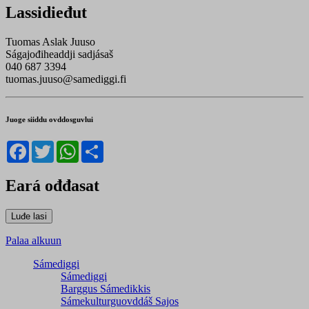
Lassidieđut
Tuomas Aslak Juuso
Ságajođiheaddji sadjásaš
040 687 3394
tuomas.juuso@samediggi.fi
Juoge siiddu ovddosguvlui
Facebook
Twitter
WhatsApp
Share
Eará ođđasat
Palaa alkuun
Sámediggi
Sámediggi
Barggus Sámedikkis
Sámekulturguovddáš Sajos