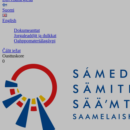
Suomi
English
Dokumeanttat
Jorgaleaddjit ja dulkkat
Oahppomateriálagávpi
Čálit iežat
Oasttuskore
0