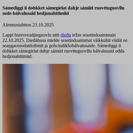
Sámediggi ii dohkket sámegielat dahje sámiid ruovttuguovllu
sode-bálvalusaid hedjonahttimiid
Almmustahtton 23.10.2025
Lappi buresveadjinguovlu attii
dieđu
iežas seastindoaimmain
22.10.2025. Dieđáhusa mielde seastindoaimmat váikkuhit viidát ee.
seaŋgaossodatdoibmii ja gohcindikšobálvalusaide. Sámediggi ii
dohkket sámegielat dahje sámiid ruovttuguovllu bálvalusaid ođđa
hedjonahttimiid.