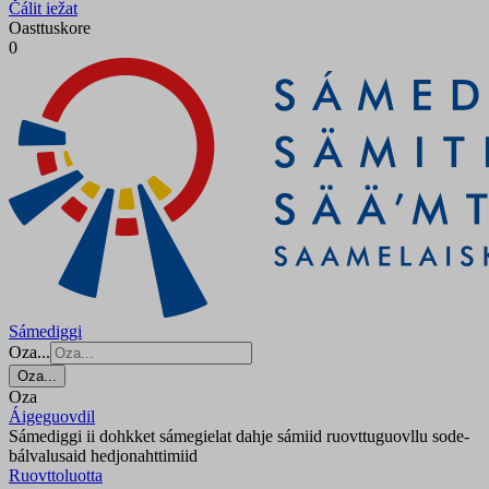
Čálit iežat
Oasttuskore
0
Sámediggi
Oza...
Oza...
Oza
Áigeguovdil
Sámediggi ii dohkket sámegielat dahje sámiid ruovttuguovllu sode-
bálvalusaid hedjonahttimiid
Ruovttoluotta