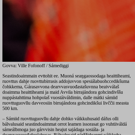
Govva: Ville Fofonoff / Sámediggi
Seastindoaimmain evttohit ee. Muoná seaŋgaossodaga heaittiheami,
ruovttus dahje ruovttubirrasis addojuvvon spesiálabuohccedikšuma
čohkkema, Gárasavvona dearvvasvuođastašuvnna beaivválaš
doaimma heaittiheami ja maid Avvila birrajándora gohcindivššu
nuppástahttima hohpolaš vuostáiváldimin, dalle mátki sámiid
ruovttuguovllu davveosiin birrajándora gohcindikšui livččii measta
500 km.
– Sámiid ruovttuguovllu dahje dohko váikkuhusaid dáfus olli
bálvalusaid seastindoaimmat orrot leamen issorasat go vuhtiiváldá
sámeálbmoga juo gárvvisin heajut sajádaga sosiála- ja
dearvvasvuođafuolahusas. Bálvalusaid gáržžideapmi váikkuha