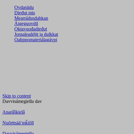
Ovdasiidu
Dieđut mis
Mearrádusdahkan
Áigeguovdil
Oktavuođadieđut
Jorgaleaddjit ja dulkkat
Oahppomateriálagávpi
Skip to content
Davvisámegiella
dav
Anarâškielâ
Nuõrttsääʹmǩiõll
Davvisámegiella