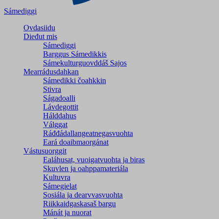
Sámediggi
Ovdasiidu
Dieđut mis
Sámediggi
Barggus Sámedikkis
Sámekulturguovddáš Sajos
Mearrádusdahkan
Sámedikki čoahkkin
Stivra
Ságadoalli
Lávdegottit
Hálddahus
Válggat
Ráđđádallangeatnegas­vuohta
Eará doaibmaorgánat
Vástusuorggit
Ealáhusat, vuoigatvuohta ja biras
Skuvlen ja oahppamateriála
Kultuvra
Sámegielat
Sosiála ja dearvvasvuohta
Riikkaidgaskasaš bargu
Mánát ja nuorat