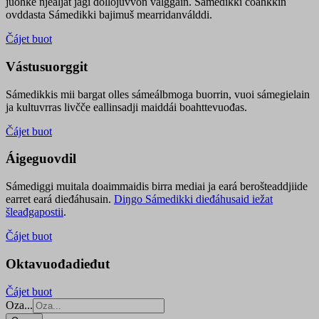
juohke njealját jagi dollojuvvon válggain. Sámedikki čoahkkin
ovddasta Sámedikki bajimuš mearridanválddi.
Čájet buot
Vástusuorggit
Sámedikkis mii bargat olles sámeálbmoga buorrin, vuoi sámegielain
ja kultuvrras livčče eallinsadji maiddái boahttevuođas.
Čájet buot
Áigeguovdil
Sámediggi muitala doaimmaidis birra mediai ja eará berošteaddjiide
earret eará dieđáhusain.
Diŋgo Sámedikki dieđáhusaid iežat
šleađgapostii
.
Čájet buot
Oktavuođadieđut
Čájet buot
Oza...