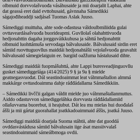
olbmuid dorvvolašvuođa vásáhusaide ja mii doarjalit Laphai, ahte
dat geassá eret daid evttohusaid, gávnnaha Sámedikki
ságajođiheaddji sadjásaš Tuomas Aslak Juuso.
Sámediggi muittuha, ahte sode-ođastusa váldoulbmiliidda gulai
ovttaveardásašvuođa buorideapmi. Guvllolaš olahahttivuođa
hedjonahttin dagaha jorgguváikkuhusa ja sáhttá hedjonahttit
olbmuid luohttámuša servodaga bálvalusaide. Bálvalusaid sirdin eret
sámiid ruovttuguovllus maiddái hedjonahtášii vejolašvuođa geavahit
bálvalusaid sámegielaiguin ee. bargiid oažžuma hástalusaid dihte.
Sámediggi maiddái fuopmášuhttá, ahte Lappi buresveadjinguovllu
gusket sámediggelága (414/2025) 9 § ja 9a § mielde
geatnegasvuođat. Dál seastindoaimmat leat válmmaštallon almmá
makkárge ovttasdoaimma dahje ráđđádallama Sámedikkiin.
– Sámedikki livččii galgan váldit mielde juo válmmaštallanmuttus.
Aiddo ođastuvvon sámediggeláhka dorvvasta ráđđádallamiid
ollašuvvama buorebut, ii heajubut. Dát lea mu mielas hui duođalaš
ášši ja mii gártat guorahallat joatkkadoaimmaid áššis, joatká Juuso.
Sámediggi maiddái doarjala Suoma stáhtii, ahte dat guoddá
ovddasvástádusa sámiid bálvalusain iige ásat massiivvalaš
seastindoaimmaid sámeálbmoga ovdii.