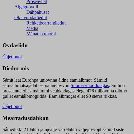
Prošeavttat
Áigeguovdil
Dáhpáhusat
Oktavuođadieđut
Rehketbearrandieđut
Media
Mánát ja nuorat
Ovdasiidu
Čájet buot
Dieđut mis
Sámit leat Eurohpa uniovnna áidna eamiálbmot. Sámiid
eamiálbmotsajádat lea nannejuvvon
Suoma vuođđolágas
. Sullii 6
proseantta olles máilmmi veahkadagas elege 476 miljovnna olbmo
gullet eamiálbmogiidda. Eamiálbmogat ellet 90 sierra riikkas.
Čájet buot
Mearrádusdahkan
Sámedikki 21 lahtu ja njealje várrelahtu váljejuvvojit sámiid siste