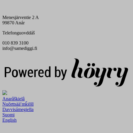
Menesjärventie 2 A
99870 Anár
Telefonguovddáš
010 839 3100
info@samediggi.fi
Digi- ja mainostoimisto Höyry Rovaniemi ja Oulu
Anarâškielâ
Nuõrttsääʹmǩiõll
Davvisámegiella
Suomi
English