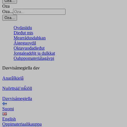
Oza...
Oza
Oza...
Oza...
Ovdasiidu
Dieđut mis
Mearrádusdahkan
Áigeguovdil
Oktavuođadieđut
Jorgaleaddjit ja dulkkat
Oahppomateriálagávpi
Davvisámegiella
dav
Anarâškielâ
Nuõrttsääʹmǩiõll
Davvisámegiella
Suomi
English
Oppimateriaalikauppa