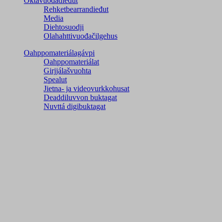
Oktavuođadieđut
Rehketbearrandieđut
Media
Diehtosuodji
Olahahttivuođačilgehus
Oahppomateriálagávpi
Oahppomateriálat
Girjjálašvuohta
Spealut
Jietna- ja videovurkkohusat
Deaddiluvvon buktagat
Nuvttá digibuktagat