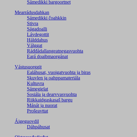
Sámedikki bargoortnet
Mearrádusdahkan
Sámedikki čoahkkin
Stivra
Ságadoalli
Lávdegottit
Hálddahus
Válggat
Ráđđádallangeatnegas­vuohta
Eará doaibmaorgánat
Vástusuorggit
Ealáhusat, vuoigatvuohta ja biras
Skuvlen ja oahppamateriála
Kultuvra
Sámegielat
Sosiála ja dearvvasvuohta
Riikkaidgaskasaš bargu
Mánát ja nuorat
Prošeavttat
Áigeguovdil
Dáhpáhusat