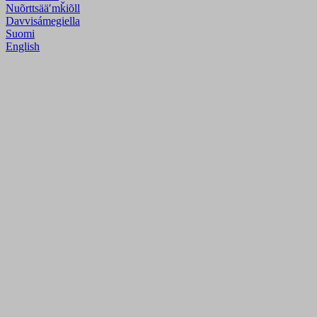
Nuõrttsääʹmǩiõll
Davvisámegiella
Suomi
English