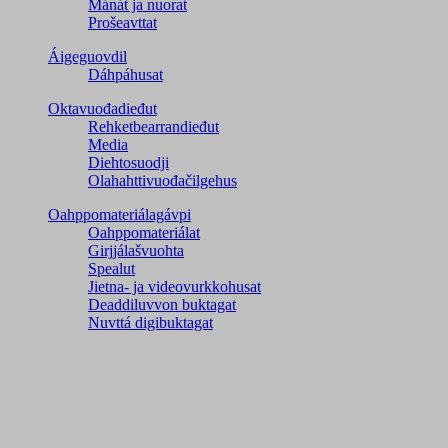
Mánát ja nuorat
Prošeavttat
Áigeguovdil
Dáhpáhusat
Oktavuođadieđut
Rehketbearrandieđut
Media
Diehtosuodji
Olahahttivuođačilgehus
Oahppomateriálagávpi
Oahppomateriálat
Girjjálašvuohta
Spealut
Jietna- ja videovurkkohusat
Deaddiluvvon buktagat
Nuvttá digibuktagat