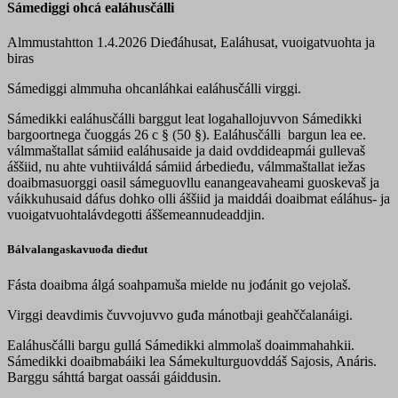
Sámediggi ohcá ealáhusčálli
Almmustahtton 1.4.2026
Dieđáhusat, Ealáhusat, vuoigatvuohta ja
biras
Sámediggi almmuha ohcanláhkai ealáhusčálli virggi.
Sámedikki ealáhusčálli barggut leat logahallojuvvon Sámedikki
bargoortnega čuoggás 26 c § (50 §). Ealáhusčálli bargun lea ee.
válmmaštallat sámiid ealáhusaide ja daid ovddideapmái gullevaš
áššiid, nu ahte vuhtiiváldá sámiid árbedieđu, válmmaštallat iežas
doaibmasuorggi oasil sámeguovllu eanangeavaheami guoskevaš ja
váikkuhusaid dáfus dohko olli áššiid ja maiddái doaibmat eáláhus- ja
vuoigatvuohtalávdegotti áššemeannudeaddjin.
Bálvalangaskavuođa dieđut
Fásta doaibma álgá soahpamuša mielde nu jođánit go vejolaš.
Virggi deavdimis čuvvojuvvo guđa mánotbaji geahččalanáigi.
Ealáhusčálli bargu gullá Sámedikki almmolaš doaimmahahkii.
Sámedikki doaibmabáiki lea Sámekulturguovddáš Sajosis, Anáris.
Barggu sáhttá bargat oassái gáiddusin.