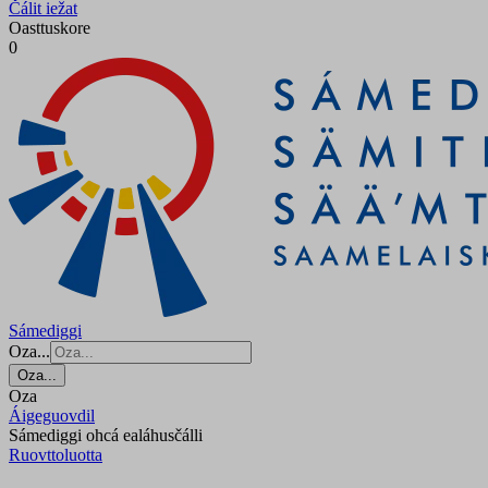
Čálit iežat
Oasttuskore
0
Sámediggi
Oza...
Oza...
Oza
Áigeguovdil
Sámediggi ohcá ealáhusčálli
Ruovttoluotta