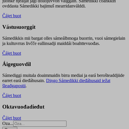
juohke njealját jagi dollojuvvon válggain. Sámedikki čoahkkin
ovddasta Sámedikki bajimuš mearridanválddi.
Čájet buot
Vástusuorggit
Sámedikkis mii bargat olles sámeálbmoga buorrin, vuoi sámegielain
ja kultuvrras livčče eallinsadji maiddái boahttevuođas.
Čájet buot
Áigeguovdil
Sámediggi muitala doaimmaidis birra mediai ja eará berošteaddjiide
earret eará dieđáhusain.
Diŋgo Sámedikki dieđáhusaid iežat
šleađgapostii
.
Čájet buot
Oktavuođadieđut
Čájet buot
Oza...