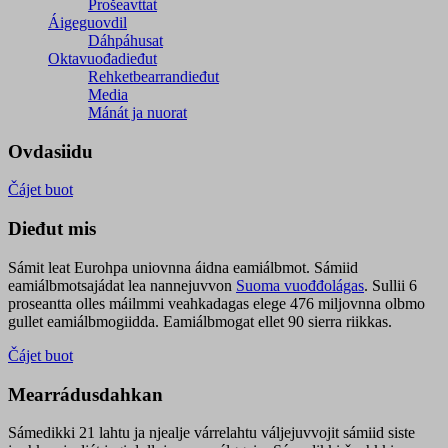
Prošeavttat
Áigeguovdil
Dáhpáhusat
Oktavuođadieđut
Rehketbearrandieđut
Media
Mánát ja nuorat
Ovdasiidu
Čájet buot
Dieđut mis
Sámit leat Eurohpa uniovnna áidna eamiálbmot. Sámiid
eamiálbmotsajádat lea nannejuvvon
Suoma vuođđolágas
. Sullii 6
proseantta olles máilmmi veahkadagas elege 476 miljovnna olbmo
gullet eamiálbmogiidda. Eamiálbmogat ellet 90 sierra riikkas.
Čájet buot
Mearrádusdahkan
Sámedikki 21 lahtu ja njealje várrelahtu váljejuvvojit sámiid siste