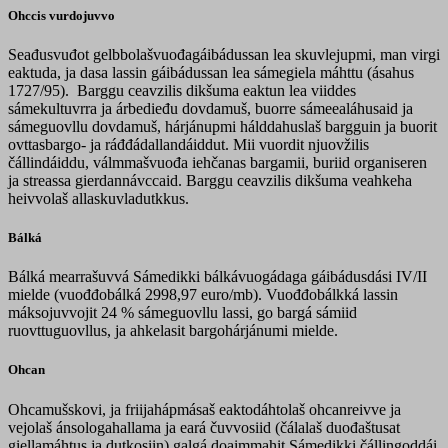
Ohccis vurdojuvvo
Seađusvuđot gelbbolašvuođagáibádussan lea skuvlejupmi, man virgi
eaktuda, ja dasa lassin gáibádussan lea sámegiela máhttu (ásahus
1727/95). Barggu ceavzilis dikšuma eaktun lea viiddes
sámekultuvrra ja árbedieđu dovdamuš, buorre sámeealáhusaid ja
sámeguovllu dovdamuš, hárjánupmi hálddahuslaš bargguin ja buorit
ovttasbargo- ja ráđđádallandáiddut. Mii vuordit njuovžilis
čállindáiddu, válmmašvuođa iehčanas bargamii, buriid organiseren
ja streassa gierdannávccaid. Barggu ceavzilis dikšuma veahkeha
heivvolaš allaskuvladutkkus.
Bálká
Bálká mearrašuvvá Sámedikki bálkávuogádaga gáibádusdási IV/II
mielde (vuođđobálká 2998,97 euro/mb). Vuođđobálkká lassin
máksojuvvojit 24 % sámeguovllu lassi, go bargá sámiid
ruovttuguovllus, ja ahkelasit bargohárjánumi mielde.
Ohcan
Ohcamušskovi, ja friijahápmásaš eaktodáhtolaš ohcanreivve ja
vejolaš ánsologahallama ja eará čuvvosiid (čálalaš duođaštusat
giellamáhtus ja dutkosiin) galgá doaimmahit Sámedikki čállingoddái