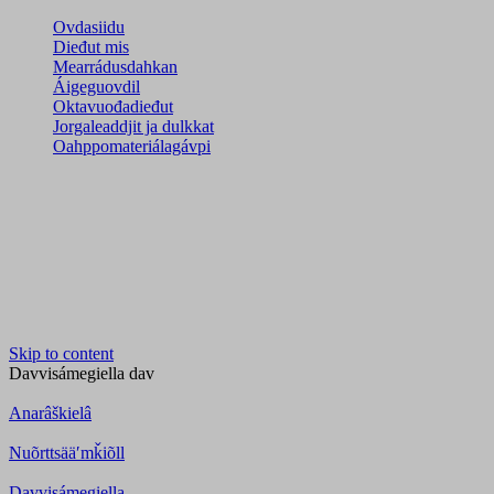
Ovdasiidu
Dieđut mis
Mearrádusdahkan
Áigeguovdil
Oktavuođadieđut
Jorgaleaddjit ja dulkkat
Oahppomateriálagávpi
Skip to content
Davvisámegiella
dav
Anarâškielâ
Nuõrttsääʹmǩiõll
Davvisámegiella