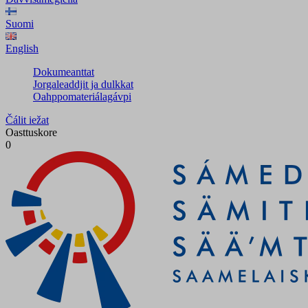
Suomi
English
Dokumeanttat
Jorgaleaddjit ja dulkkat
Oahppomateriálagávpi
Čálit iežat
Oasttuskore
0