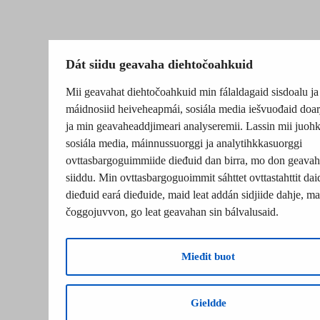
Dát siidu geavaha diehtočoahkuid
Mii geavahat diehtočoahkuid min fálaldagaid sisdoalu ja
máidnosiid heiveheapmái, sosiála media iešvuođaid doar
ja min geavaheaddjimeari analyseremii. Lassin mii juohk
sosiála media, máinnussuorggi ja analytihkkasuorggi
ovttasbargoguimmiide dieđuid dan birra, mo don geavah
siiddu. Min ovttasbargoguoimmit sáhttet ovttastahttit dai
dieđuid eará dieđuide, maid leat addán sidjiide dahje, mat
čoggojuvvon, go leat geavahan sin bálvalusaid.
Mieđit buot
Gieldde