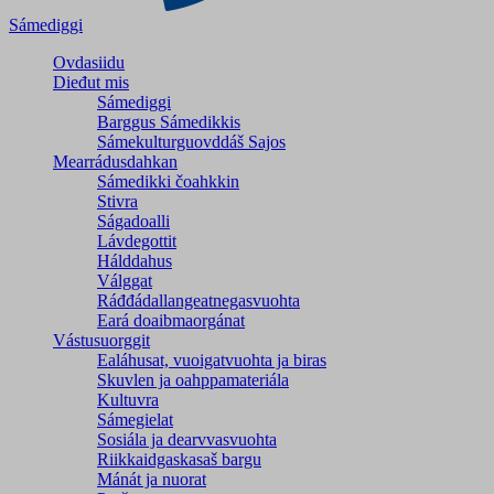
Sámediggi
Ovdasiidu
Dieđut mis
Sámediggi
Barggus Sámedikkis
Sámekulturguovddáš Sajos
Mearrádusdahkan
Sámedikki čoahkkin
Stivra
Ságadoalli
Lávdegottit
Hálddahus
Válggat
Ráđđádallangeatnegas­vuohta
Eará doaibmaorgánat
Vástusuorggit
Ealáhusat, vuoigatvuohta ja biras
Skuvlen ja oahppamateriála
Kultuvra
Sámegielat
Sosiála ja dearvvasvuohta
Riikkaidgaskasaš bargu
Mánát ja nuorat