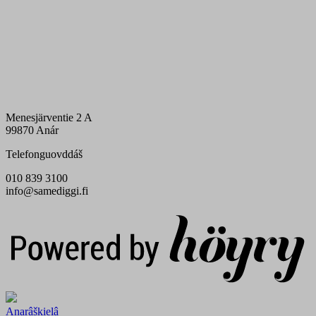
Menesjärventie 2 A
99870 Anár
Telefonguovddáš
010 839 3100
info@samediggi.fi
Digi- ja mainostoimisto Höyry Rovaniemi ja Oulu
Anarâškielâ