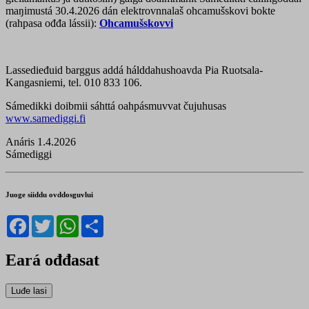
maŋimustá 30.4.2026 dán elektrovnnalaš ohcamušskovi bokte
(rahpasa ođđa lássii):
Ohcamušskovvi
Lassedieđuid barggus addá hálddahushoavda Pia Ruotsala-
Kangasniemi, tel. 010 833 106.
Sámedikki doibmii sáhttá oahpásmuvvat čujuhusas
www.samediggi.fi
Anáris 1.4.2026
Sámediggi
Juoge siiddu ovddosguvlui
Facebook
Twitter
WhatsApp
Share
Eará ođđasat