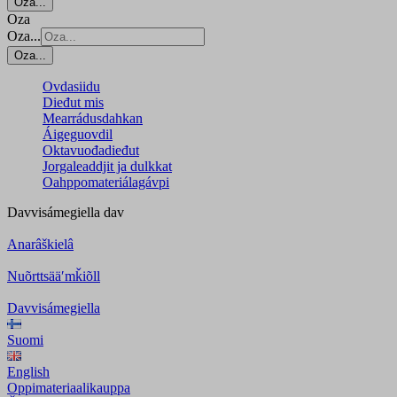
Oza...
Oza
Oza...
Oza...
Ovdasiidu
Dieđut mis
Mearrádusdahkan
Áigeguovdil
Oktavuođadieđut
Jorgaleaddjit ja dulkkat
Oahppomateriálagávpi
Davvisámegiella
dav
Anarâškielâ
Nuõrttsääʹmǩiõll
Davvisámegiella
Suomi
English
Oppimateriaalikauppa