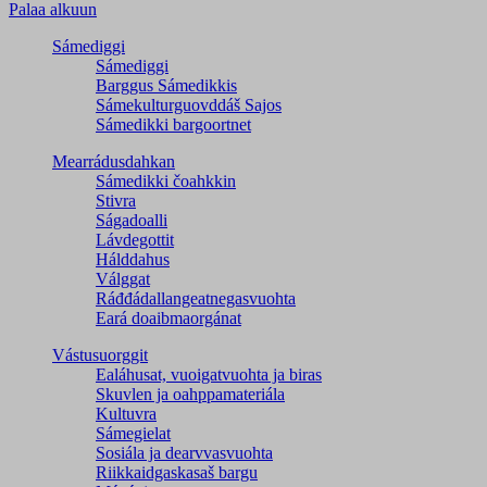
Palaa alkuun
Sámediggi
Sámediggi
Barggus Sámedikkis
Sámekulturguovddáš Sajos
Sámedikki bargoortnet
Mearrádusdahkan
Sámedikki čoahkkin
Stivra
Ságadoalli
Lávdegottit
Hálddahus
Válggat
Ráđđádallangeatnegas­vuohta
Eará doaibmaorgánat
Vástusuorggit
Ealáhusat, vuoigatvuohta ja biras
Skuvlen ja oahppamateriála
Kultuvra
Sámegielat
Sosiála ja dearvvasvuohta
Riikkaidgaskasaš bargu