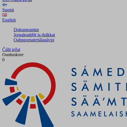
Suomi
English
Dokumeanttat
Jorgaleaddjit ja dulkkat
Oahppomateriálagávpi
Čálit iežat
Oasttuskore
0