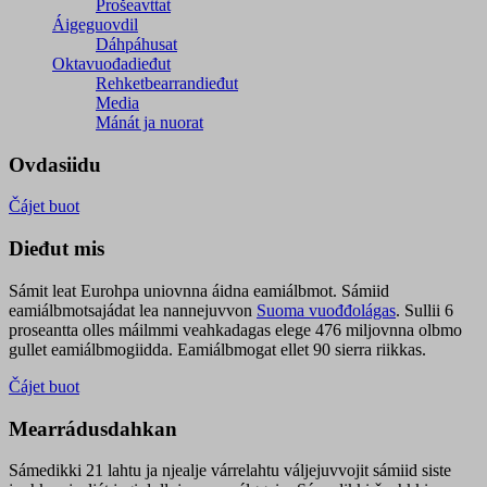
Prošeavttat
Áigeguovdil
Dáhpáhusat
Oktavuođadieđut
Rehketbearrandieđut
Media
Mánát ja nuorat
Ovdasiidu
Čájet buot
Dieđut mis
Sámit leat Eurohpa uniovnna áidna eamiálbmot. Sámiid
eamiálbmotsajádat lea nannejuvvon
Suoma vuođđolágas
. Sullii 6
proseantta olles máilmmi veahkadagas elege 476 miljovnna olbmo
gullet eamiálbmogiidda. Eamiálbmogat ellet 90 sierra riikkas.
Čájet buot
Mearrádusdahkan
Sámedikki 21 lahtu ja njealje várrelahtu váljejuvvojit sámiid siste