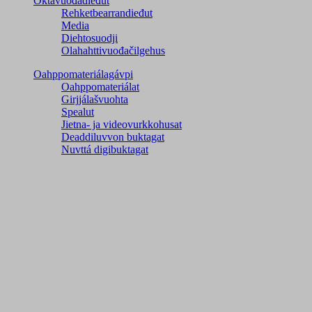
Oktavuođadieđut
Rehketbearrandieđut
Media
Diehtosuodji
Olahahttivuođačilgehus
Oahppomateriálagávpi
Oahppomateriálat
Girjjálašvuohta
Spealut
Jietna- ja videovurkkohusat
Deaddiluvvon buktagat
Nuvttá digibuktagat