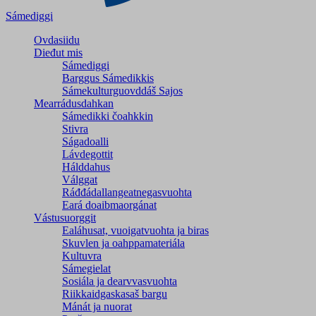
Sámediggi
Ovdasiidu
Dieđut mis
Sámediggi
Barggus Sámedikkis
Sámekulturguovddáš Sajos
Mearrádusdahkan
Sámedikki čoahkkin
Stivra
Ságadoalli
Lávdegottit
Hálddahus
Válggat
Ráđđádallangeatnegas­vuohta
Eará doaibmaorgánat
Vástusuorggit
Ealáhusat, vuoigatvuohta ja biras
Skuvlen ja oahppamateriála
Kultuvra
Sámegielat
Sosiála ja dearvvasvuohta
Riikkaidgaskasaš bargu
Mánát ja nuorat