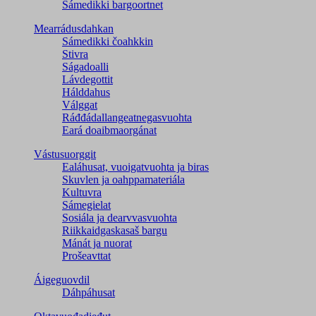
Sámedikki bargoortnet
Mearrádusdahkan
Sámedikki čoahkkin
Stivra
Ságadoalli
Lávdegottit
Hálddahus
Válggat
Ráđđádallangeatnegas­vuohta
Eará doaibmaorgánat
Vástusuorggit
Ealáhusat, vuoigatvuohta ja biras
Skuvlen ja oahppamateriála
Kultuvra
Sámegielat
Sosiála ja dearvvasvuohta
Riikkaidgaskasaš bargu
Mánát ja nuorat
Prošeavttat
Áigeguovdil
Dáhpáhusat