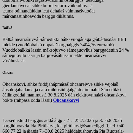
doaibmanvuohki lagašovdaolmmošbarggus, deaddaga
gierdannávccat sihke buorit vuorrováikkuhus- já
teamajođihandáiddut leat dehálaš válmmašvuođat
márkanastinhoavdda barggu dikšumis.
Bálká
Bálká mearrašuvvá Sámedikki bálkávuogádaga gáibádusdási III/II
mielde (vuođđobálká oppalašbargoáiggis 3404,76 euro/mb).
Vuođđobálkká lassin máksojuvvo sámeguovllus barggadettiin 24 %
sámeguovllu lassi ja bargovásáhusa mielde mearrašuvvi
vásáhuslasit.
Ohcan
Ohcanskovi, sihke friddjahápmásaš ohcanreivve sihke vejolaš
ánsologahallama ja eará mildosiid galgá doaimmahit Sámedikki
čállingoddái maŋimustá 30.8.2025 dán elektrovnnalaš ohcanskovi
bokte (rahpasa ođđa lássii)
Ohcanskovvi
Lassedieđuid barggus addá áiggis 21.–25.7.2025 ja 3.–6.8.2025
bargiidhoavda Ida Pirttijärvi, ida.pirttijarvi@samediggi.fi, tel. 040
660 77 22 ja áiggis 7.–30.8.2025 hálddahushoavda Pia Ruotsala-