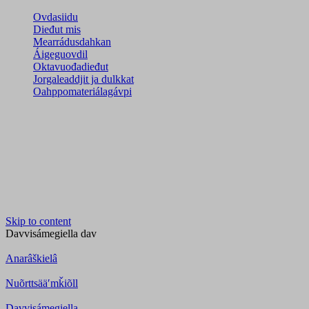
Ovdasiidu
Dieđut mis
Mearrádusdahkan
Áigeguovdil
Oktavuođadieđut
Jorgaleaddjit ja dulkkat
Oahppomateriálagávpi
Skip to content
Davvisámegiella
dav
Anarâškielâ
Nuõrttsääʹmǩiõll
Davvisámegiella