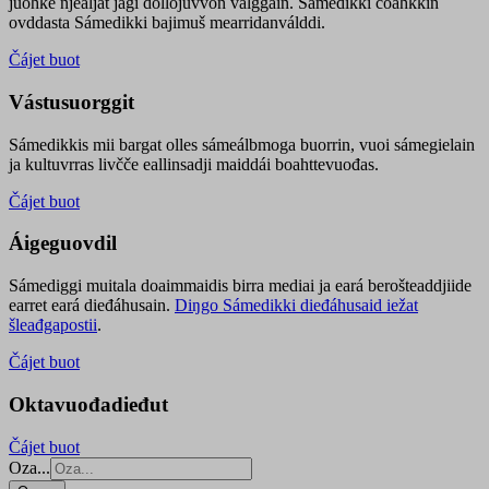
juohke njealját jagi dollojuvvon válggain. Sámedikki čoahkkin
ovddasta Sámedikki bajimuš mearridanválddi.
Čájet buot
Vástusuorggit
Sámedikkis mii bargat olles sámeálbmoga buorrin, vuoi sámegielain
ja kultuvrras livčče eallinsadji maiddái boahttevuođas.
Čájet buot
Áigeguovdil
Sámediggi muitala doaimmaidis birra mediai ja eará berošteaddjiide
earret eará dieđáhusain.
Diŋgo Sámedikki dieđáhusaid iežat
šleađgapostii
.
Čájet buot
Oktavuođadieđut
Čájet buot
Oza...