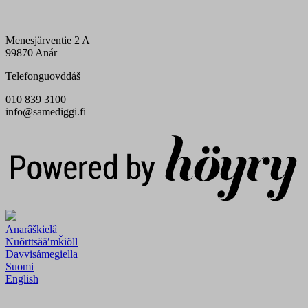
Menesjärventie 2 A
99870 Anár
Telefonguovddáš
010 839 3100
info@samediggi.fi
Digi- ja mainostoimisto Höyry Rovaniemi ja Oulu
Anarâškielâ
Nuõrttsääʹmǩiõll
Davvisámegiella
Suomi
English