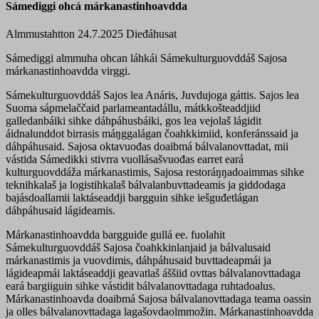
Sámediggi ohcá márkanastinhoavdda
Almmustahtton 24.7.2025
Dieđáhusat
Sámediggi almmuha ohcan láhkái Sámekulturguovddáš Sajosa
márkanastinhoavdda virggi.
Sámekulturguovddáš Sajos lea Anáris, Juvdujoga gáttis. Sajos lea
Suoma sápmelaččaid parlameantadállu, mátkkošteaddjiid
galledanbáiki sihke dáhpáhusbáiki, gos lea vejolaš lágidit
áidnalunddot birrasis máŋggalágan čoahkkimiid, konferánssaid ja
dáhpáhusaid. Sajosa oktavuođas doaibmá bálvalanovttadat, mii
vástida Sámedikki stivrra vuollásašvuođas earret eará
kulturguovddáža márkanastimis, Sajosa restoráŋŋadoaimmas sihke
teknihkalaš ja logistihkalaš bálvalanbuvttadeamis ja giddodaga
bajásdoallamii laktáseaddji bargguin sihke iešguđetlágan
dáhpáhusaid lágideamis.
Márkanastinhoavdda bargguide gullá ee. fuolahit
Sámekulturguovddáš Sajosa čoahkkinlanjaid ja bálvalusaid
márkanastimis ja vuovdimis, dáhpáhusaid buvttadeapmái ja
lágideapmái laktáseaddji geavatlaš áššiid ovttas bálvalanovttadaga
eará bargiiguin sihke vástidit bálvalanovttadaga ruhtadoalus.
Márkanastinhoavda doaibmá Sajosa bálvalanovttadaga teama oassin
ja olles bálvalanovttadaga lagašovdaolmmožin. Márkanastinhoavdda