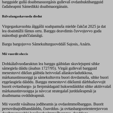
bargguide gullá doaibmasuorgásis gullevaš ovdanbuktibargguid
čađaheapmi Sámedikki doaibmaorgánain.
Bálvalangaskavuođa dieđut
Virgegaskavuohta álggášii soahpamuša mielde čakčat 2025 ja dat
lea doaisttážii fámus orru. Barggu deavdimis čuvvojuvvo guđa
mánotbaji geahččalanáigi.
Bargu bargojuvvo Sámekulturguovddáš Sajosis, Anáris.
Mii vuordit ohccis
Dohkálašvuođaeaktun lea barggu gáibidan skuvlejupmi sihke
sámegiela dáidu (ásahus 1727/95). Virgái gullevaš bargguid
menestuvvi dikšun gáibida heivvolaš allaskuvladutkkosa,
márkanastinsuorggi ja sámekultuvrra buori dovdamuša, sihke buori
eŋgelasgiela dáiddu. Barggu menestuvvi dikšumii dárbbašuvvojit
buorit ovttasbargo- ja fierpmádagaid huksendáiddut sihke aktiivvalaš
márkanastinvuoigŋa ja návccat strategalaš jurddašeapmái ja
doaibmama ovddideapmái.
Mii vuordit vásáhusa jođiheamis ja ovdaolmmošbarggus. Buorit
persovdnajođihandáiddu, čoavddus- ja ovttasbargoorienterejuvvon