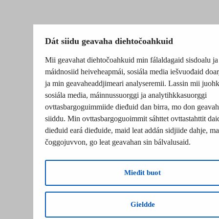
Dát siidu geavaha diehtočoahkuid
Mii geavahat diehtočoahkuid min fálaldagaid sisdoalu ja
máidnosiid heiveheapmái, sosiála media iešvuođaid doar
ja min geavaheaddjimeari analyseremii. Lassin mii juohk
sosiála media, máinnussuorggi ja analytihkkasuorggi
ovttasbargoguimmiide dieđuid dan birra, mo don geavah
siiddu. Min ovttasbargoguoimmit sáhttet ovttastahttit dai
dieđuid eará dieđuide, maid leat addán sidjiide dahje, mat
čoggojuvvon, go leat geavahan sin bálvalusaid.
Mieđit buot
Gieldde