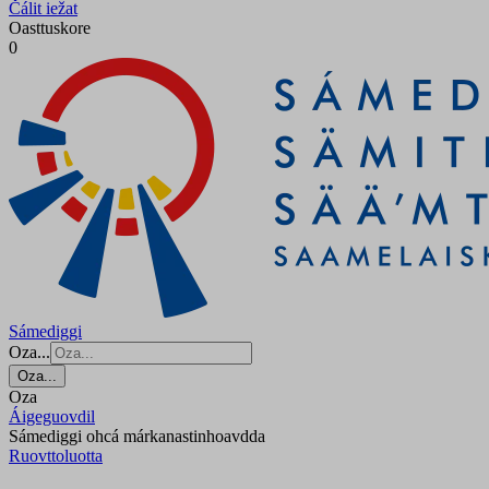
Čálit iežat
Oasttuskore
0
Sámediggi
Oza...
Oza...
Oza
Áigeguovdil
Sámediggi ohcá márkanastinhoavdda
Ruovttoluotta