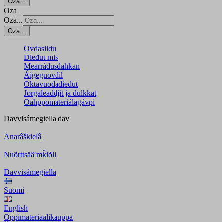
Oza...
Oza
Oza...
Oza...
Ovdasiidu
Dieđut mis
Mearrádusdahkan
Áigeguovdil
Oktavuođadieđut
Jorgaleaddjit ja dulkkat
Oahppomateriálagávpi
Davvisámegiella
dav
Anarâškielâ
Nuõrttsääʹmǩiõll
Davvisámegiella
Suomi
English
Oppimateriaalikauppa