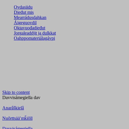
Ovdasiidu
Dieđut mis
Mearrádusdahkan
Áigeguovdil
Oktavuođadieđut
Jorgaleaddjit ja dulkkat
Oahppomateriálagávpi
Skip to content
Davvisámegiella
dav
Anarâškielâ
Nuõrttsääʹmǩiõll
Davvisámegiella