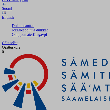
Suomi
English
Dokumeanttat
Jorgaleaddjit ja dulkkat
Oahppomateriálagávpi
Čálit iežat
Oasttuskore
0