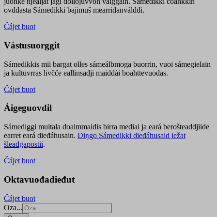
juohke njealját jagi dollojuvvon válggain. Sámedikki čoahkkin
ovddasta Sámedikki bajimuš mearridanválddi.
Čájet buot
Vástusuorggit
Sámedikkis mii bargat olles sámeálbmoga buorrin, vuoi sámegielain
ja kultuvrras livčče eallinsadji maiddái boahttevuođas.
Čájet buot
Áigeguovdil
Sámediggi muitala doaimmaidis birra mediai ja eará berošteaddjiide
earret eará dieđáhusain.
Diŋgo Sámedikki dieđáhusaid iežat
šleađgapostii
.
Čájet buot
Oktavuođadieđut
Čájet buot
Oza...