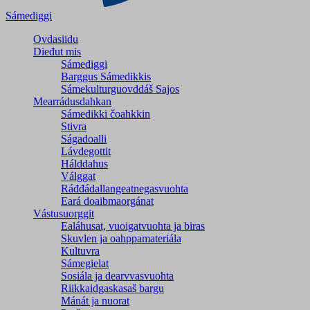
Sámediggi
Ovdasiidu
Dieđut mis
Sámediggi
Barggus Sámedikkis
Sámekulturguovddáš Sajos
Mearrádusdahkan
Sámedikki čoahkkin
Stivra
Ságadoalli
Lávdegottit
Hálddahus
Válggat
Ráđđádallangeatnegas­vuohta
Eará doaibmaorgánat
Vástusuorggit
Ealáhusat, vuoigatvuohta ja biras
Skuvlen ja oahppamateriála
Kultuvra
Sámegielat
Sosiála ja dearvvasvuohta
Riikkaidgaskasaš bargu
Mánát ja nuorat