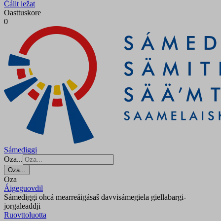
Čálit iežat
Oasttuskore
0
Sámediggi
Oza...
Oza...
Oza
Áigeguovdil
Sámediggi ohcá mearreáigásaš davvisámegiela giellabargi-
jorgaleaddji
Ruovttoluotta