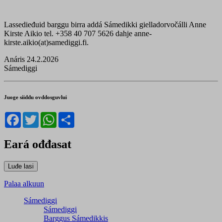
Lassedieđuid barggu birra addá Sámedikki gielladorvočálli Anne
Kirste Aikio tel. +358 40 707 5626 dahje anne-
kirste.aikio(at)samediggi.fi.
Anáris 24.2.2026
Sámediggi
Juoge siiddu ovddosguvlui
Facebook
Twitter
WhatsApp
Share
Eará ođđasat
Palaa alkuun
Sámediggi
Sámediggi
Barggus Sámedikkis