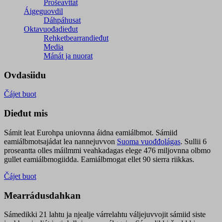
Prošeavttat
Áigeguovdil
Dáhpáhusat
Oktavuođadieđut
Rehketbearrandieđut
Media
Mánát ja nuorat
Ovdasiidu
Čájet buot
Dieđut mis
Sámit leat Eurohpa uniovnna áidna eamiálbmot. Sámiid
eamiálbmotsajádat lea nannejuvvon
Suoma vuođđolágas
. Sullii 6
proseantta olles máilmmi veahkadagas elege 476 miljovnna olbmo
gullet eamiálbmogiidda. Eamiálbmogat ellet 90 sierra riikkas.
Čájet buot
Mearrádusdahkan
Sámedikki 21 lahtu ja njealje várrelahtu váljejuvvojit sámiid siste