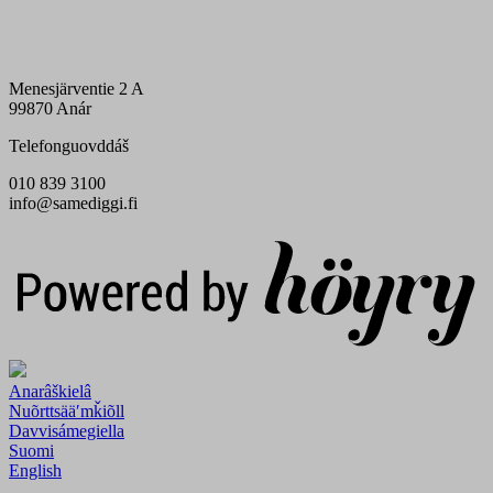
Menesjärventie 2 A
99870 Anár
Telefonguovddáš
010 839 3100
info@samediggi.fi
Digi- ja mainostoimisto Höyry Rovaniemi ja Oulu
Anarâškielâ
Nuõrttsääʹmǩiõll
Davvisámegiella
Suomi
English