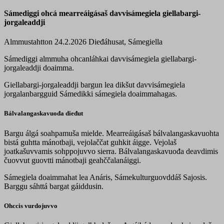
Sámediggi ohcá mearreáigásaš davvisámegiela giellabargi-
jorgaleaddji
Almmustahtton 24.2.2026
Dieđáhusat, Sámegiella
Sámediggi almmuha ohcanláhkai davvisámegiela giellabargi-
jorgaleaddji doaimma.
Giellabargi-jorgaleaddji bargun lea dikšut davvisámegiela
jorgalanbargguid Sámedikki sámegiela doaimmahagas.
Bálvalangaskavuođa dieđut
Bargu álgá soahpamuša mielde. Mearreáigásaš bálvalangaskavuohta
bistá guhtta mánotbaji, vejolaččat guhkit áigge. Vejolaš
joatkašuvvamis sohppojuvvo sierra. Bálvalangaskavuođa deavdimis
čuovvut guovtti mánotbaji geahččalanáiggi.
Sámegiela doaimmahat lea Anáris, Sámekulturguovddáš Sajosis.
Barggu sáhttá bargat gáiddusin.
Ohccis vurdojuvvo