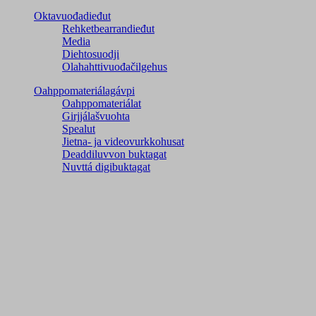
Oktavuođadieđut
Rehketbearrandieđut
Media
Diehtosuodji
Olahahttivuođačilgehus
Oahppomateriálagávpi
Oahppomateriálat
Girjjálašvuohta
Spealut
Jietna- ja videovurkkohusat
Deaddiluvvon buktagat
Nuvttá digibuktagat