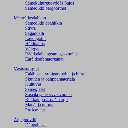
Sámekulturguovddáš Sajos
Sámedikki bargoortnet
Mearrádusdahkan
Sámedikki čoahkkin
Stivra
Ságadoalli
Lávdegottit
Hálddahus
Válggat
Ráđđádallangeatnegas­vuohta
Eará doaibmaorgánat
Vástusuorggit
Ealáhusat, vuoigatvuohta ja biras
Skuvlen ja oahppamateriála
Kultuvra
Sámegielat
Sosiála ja dearvvasvuohta
Riikkaidgaskasaš bargu
Mánát ja nuorat
Prošeavttat
Áigeguovdil
Dáhpáhusat