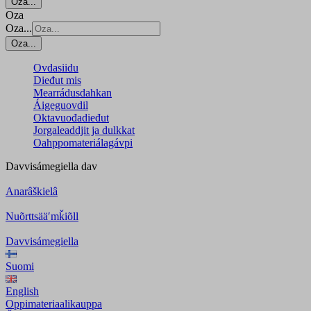
Oza...
Oza
Oza...
Oza...
Ovdasiidu
Dieđut mis
Mearrádusdahkan
Áigeguovdil
Oktavuođadieđut
Jorgaleaddjit ja dulkkat
Oahppomateriálagávpi
Davvisámegiella
dav
Anarâškielâ
Nuõrttsääʹmǩiõll
Davvisámegiella
Suomi
English
Oppimateriaalikauppa