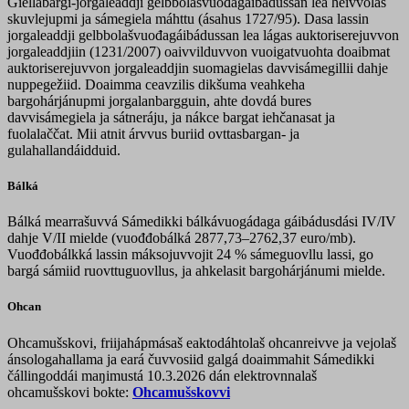
Giellabargi-jorgaleaddji gelbbolašvuođagáibádussan lea heivvolaš
skuvlejupmi ja sámegiela máhttu (ásahus 1727/95). Dasa lassin
jorgaleaddji gelbbolašvuođagáibádussan lea lágas auktoriserejuvvon
jorgaleaddjiin (1231/2007) oaivvilduvvon vuoigatvuohta doaibmat
auktoriserejuvvon jorgaleaddjin suomagielas davvisámegillii dahje
nuppegežiid. Doaimma ceavzilis dikšuma veahkeha
bargohárjánupmi jorgalanbargguin, ahte dovdá bures
davvisámegiela ja sátneráju, ja nákce bargat iehčanasat ja
fuolalaččat. Mii atnit árvvus buriid ovttasbargan- ja
gulahallandáidduid.
Bálká
Bálká mearrašuvvá Sámedikki bálkávuogádaga gáibádusdási IV/IV
dahje V/II mielde (vuođđobálká 2877,73–2762,37 euro/mb).
Vuođđobálkká lassin máksojuvvojit 24 % sámeguovllu lassi, go
bargá sámiid ruovttuguovllus, ja ahkelasit bargohárjánumi mielde.
Ohcan
Ohcamušskovi, friijahápmásaš eaktodáhtolaš ohcanreivve ja vejolaš
ánsologahallama ja eará čuvvosiid galgá doaimmahit Sámedikki
čállingoddái maŋimustá 10.3.2026 dán elektrovnnalaš
ohcamušskovi bokte:
Ohcamušskovvi