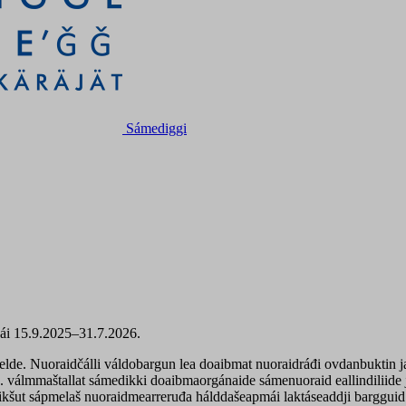
Sámediggi
gái 15.9.2025–31.7.2026.
elde. Nuoraidčálli váldobargun lea doaibmat nuoraidráđi ovdanbuktin ja
 ee. válmmaštallat sámedikki doaibmaorgánaide sámenuoraid eallindiliid
dikšut sápmelaš nuoraidmearreruđa hálddašeapmái laktáseaddji bargguid