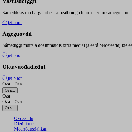
Vástusuorggit
Sámedikkis mii bargat olles sámeálbmoga buorrin, vuoi sámegielain ja 
Čájet buot
Áigeguovdil
Sámediggi muitala doaimmaidis birra mediai ja eará berošteaddjiide ea
Čájet buot
Oktavuođadieđut
Čájet buot
Oza...
Oza...
Oza
Oza...
Oza...
Ovdasiidu
Dieđut mis
Mearrádusdahkan