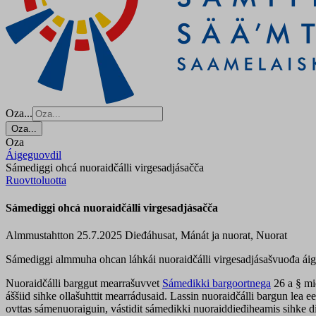
Oza...
Oza...
Oza
Áigeguovdil
Sámediggi ohcá nuoraidčálli virgesadjásačča
Ruovttoluotta
Sámediggi ohcá nuoraidčálli virgesadjásačča
Almmustahtton 25.7.2025
Dieđáhusat, Mánát ja nuorat, Nuorat
Sámediggi almmuha ohcan láhkái nuoraidčálli virgesadjásašvuođa ái
Nuoraidčálli barggut mearrašuvvet
Sámedikki bargoortnega
26 a § mi
áššiid sihke ollašuhttit mearrádusaid. Lassin nuoraidčálli bargun lea
ovttas sámenuoraiguin, vástidit sámedikki nuoraiddieđiheamis sihke 