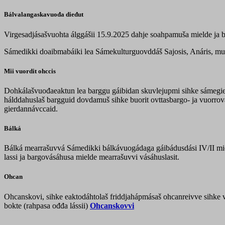
Bálvalangaskavuođa dieđut
Virgesadjásašvuohta álggášii 15.9.2025 dahje soahpamuša mielde ja 
Sámedikki doaibmabáiki lea Sámekulturguovddáš Sajosis, Anáris, muh
Mii vuordit ohccis
Dohkálašvuođaeaktun lea barggu gáibidan skuvlejupmi sihke sámegiel
hálddahuslaš bargguid dovdamuš sihke buorit ovttasbargo- ja vuorrov
gierdannávccaid.
Bálká
Bálká mearrašuvvá Sámedikki bálkávuogádaga gáibádusdási IV/II mi
lassi ja bargovásáhusa mielde mearrašuvvi vásáhuslasit.
Ohcan
Ohcanskovi, sihke eaktodáhtolaš friddjahápmásaš ohcanreivve sihke 
bokte (rahpasa ođđa lássii)
Ohcanskovvi