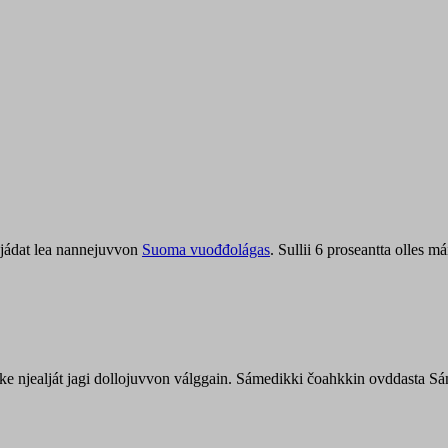
jádat lea nannejuvvon
Suoma vuođđolágas
. Sullii 6 proseantta olles
uohke njealját jagi dollojuvvon válggain. Sámedikki čoahkkin ovddasta 