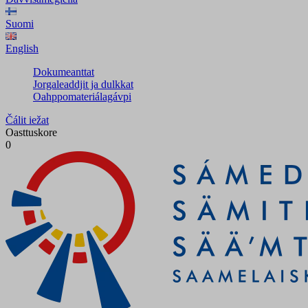
Suomi
English
Dokumeanttat
Jorgaleaddjit ja dulkkat
Oahppomateriálagávpi
Čálit iežat
Oasttuskore
0