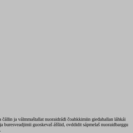
 čállin ja válmmaštallat nuoraidráđi čoahkkimiin gieđahallan láhkái
e ja buresveadjimii guoskevaš áššiid, ovddidit sápmelaš nuoraidbarggu
.