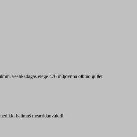
 máilmmi veahkadagas elege 476 miljovnna olbmo gullet
Sámedikki bajimuš mearridanválddi.