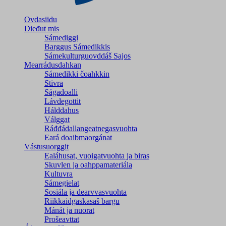
Ovdasiidu
Dieđut mis
Sámediggi
Barggus Sámedikkis
Sámekulturguovddáš Sajos
Mearrádusdahkan
Sámedikki čoahkkin
Stivra
Ságadoalli
Lávdegottit
Hálddahus
Válggat
Ráđđádallangeatnegas­vuohta
Eará doaibmaorgánat
Vástusuorggit
Ealáhusat, vuoigatvuohta ja biras
Skuvlen ja oahppamateriála
Kultuvra
Sámegielat
Sosiála ja dearvvasvuohta
Riikkaidgaskasaš bargu
Mánát ja nuorat
Prošeavttat