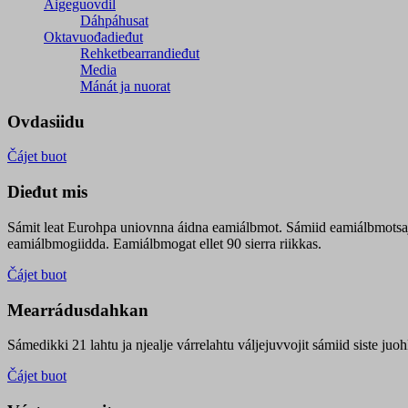
Áigeguovdil
Dáhpáhusat
Oktavuođadieđut
Rehketbearrandieđut
Media
Mánát ja nuorat
Ovdasiidu
Čájet buot
Dieđut mis
Sámit leat Eurohpa uniovnna áidna eamiálbmot. Sámiid eamiálbmotsa
eamiálbmogiidda. Eamiálbmogat ellet 90 sierra riikkas.
Čájet buot
Mearrádusdahkan
Sámedikki 21 lahtu ja njealje várrelahtu váljejuvvojit sámiid siste j
Čájet buot