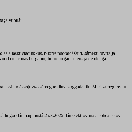
aga vuollái.
aš allaskuvladutkkus, buorre nuoraidáššiid, sámekultuvrra ja
vuođa iehčanas bargamii, buriid organiseren- ja deaddaga
á lassin máksojuvvo sámeguovllus barggadettiin 24 % sámeguovllu
 čállingoddái maŋimustá 25.8.2025 dán elektrovnnalaš ohcanskovi