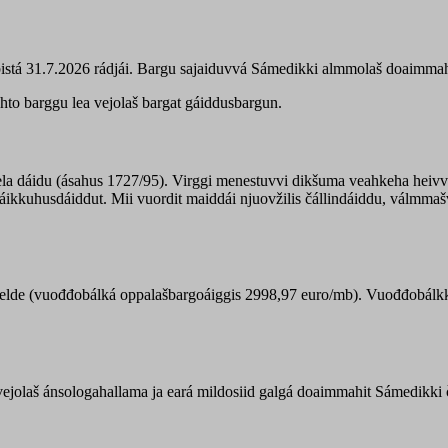
bistá 31.7.2026 rádjái. Bargu sajaiduvvá Sámedikki almmolaš doaimmah
to barggu lea vejolaš bargat gáiddusbargun.
a dáidu (ásahus 1727/95). Virggi menestuvvi dikšuma veahkeha heivvol
áikkuhusdáiddut. Mii vuordit maiddái njuovžilis čállindáiddu, válmmaš
elde (vuođđobálká oppalašbargoáiggis 2998,97 euro/mb). Vuođđobálkk
vejolaš ánsologahallama ja eará mildosiid galgá doaimmahit Sámedikki