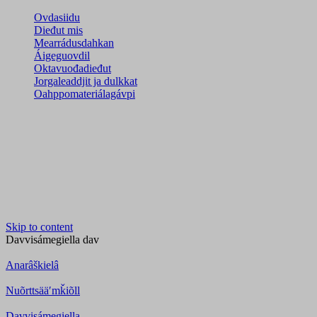
Ovdasiidu
Dieđut mis
Mearrádusdahkan
Áigeguovdil
Oktavuođadieđut
Jorgaleaddjit ja dulkkat
Oahppomateriálagávpi
Skip to content
Davvisámegiella
dav
Anarâškielâ
Nuõrttsääʹmǩiõll
Davvisámegiella