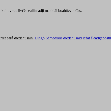
kultuvrras livčče eallinsadji maiddái boahttevuođas.
rret eará dieđáhusain.
Diŋgo Sámedikki dieđáhusaid iežat šleađgapostii