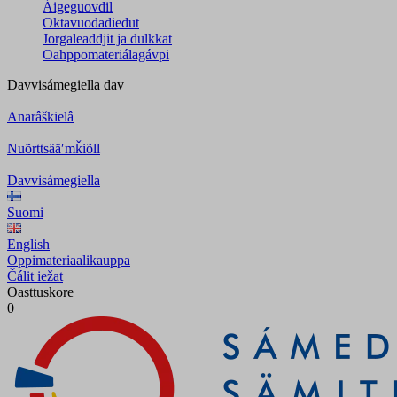
Áigeguovdil
Oktavuođadieđut
Jorgaleaddjit ja dulkkat
Oahppomateriálagávpi
Davvisámegiella
dav
Anarâškielâ
Nuõrttsääʹmǩiõll
Davvisámegiella
Suomi
English
Oppimateriaalikauppa
Čálit iežat
Oasttuskore
0