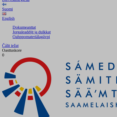
Suomi
English
Dokumeanttat
Jorgaleaddjit ja dulkkat
Oahppomateriálagávpi
Čálit iežat
Oasttuskore
0