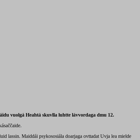
áidu vuolgá Heahtá skuvlla luhtte lávvordaga dmu 12.
kásaččaide.
uid lassin. Maiddái psykososiála doarjaga ovttadat Uvja lea mielde