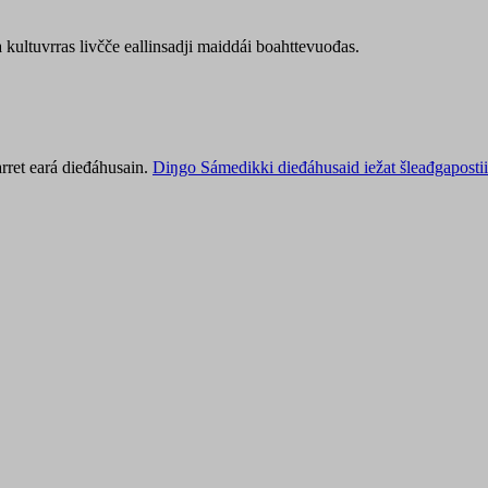
kultuvrras livčče eallinsadji maiddái boahttevuođas.
rret eará dieđáhusain.
Diŋgo Sámedikki dieđáhusaid iežat šleađgapostii