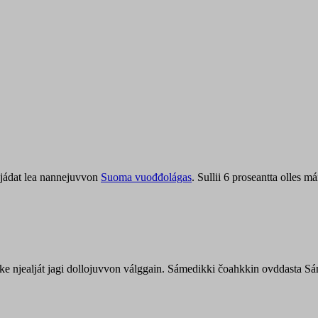
jádat lea nannejuvvon
Suoma vuođđolágas
. Sullii 6 proseantta olles
uohke njealját jagi dollojuvvon válggain. Sámedikki čoahkkin ovddasta 