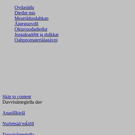
Ovdasiidu
Dieđut mis
Mearrádusdahkan
Áigeguovdil
Oktavuođadieđut
Jorgaleaddjit ja dulkkat
Oahppomateriálagávpi
Skip to content
Davvisámegiella
dav
Anarâškielâ
Nuõrttsääʹmǩiõll
Davvisámegiella