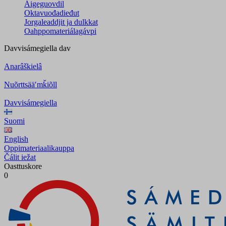
Áigeguovdil
Oktavuođadieđut
Jorgaleaddjit ja dulkkat
Oahppomateriálagávpi
Davvisámegiella
dav
Anarâškielâ
Nuõrttsääʹmǩiõll
Davvisámegiella
Suomi
English
Oppimateriaalikauppa
Čálit iežat
Oasttuskore
0