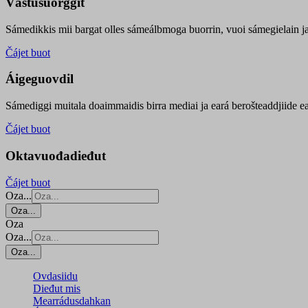
Vástusuorggit
Sámedikkis mii bargat olles sámeálbmoga buorrin, vuoi sámegielain ja 
Čájet buot
Áigeguovdil
Sámediggi muitala doaimmaidis birra mediai ja eará berošteaddjiide ea
Čájet buot
Oktavuođadieđut
Čájet buot
Oza...
Oza...
Oza
Oza...
Oza...
Ovdasiidu
Dieđut mis
Mearrádusdahkan