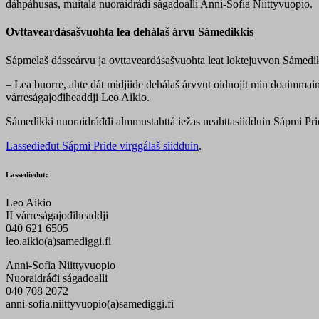
dáhpáhusas, muitala nuoraidráđi ságadoalli Anni-Sofia Niittyvuopio.
Ovttaveardásašvuohta lea dehálaš árvu Sámedikkis
Sápmelaš dásseárvu ja ovttaveardásašvuohta leat loktejuvvon Sáme
– Lea buorre, ahte dát midjiide dehálaš árvvut oidnojit min doaimmain 
várreságajođiheaddji Leo Aikio.
Sámedikki nuoraidráđđi almmustahttá iežas neahttasiidduin Sápmi Pr
Lassedieđut Sápmi Pride virggálaš siidduin
.
Lassedieđut:
Leo Aikio
II várreságajođiheaddji
040 621 6505
leo.aikio(a)samediggi.fi
Anni-Sofia Niittyvuopio
Nuoraidráđi ságadoalli
040 708 2072
anni-sofia.niittyvuopio(a)samediggi.fi