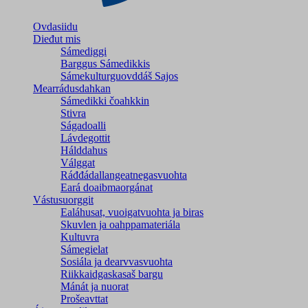
Ovdasiidu
Dieđut mis
Sámediggi
Barggus Sámedikkis
Sámekulturguovddáš Sajos
Mearrádusdahkan
Sámedikki čoahkkin
Stivra
Ságadoalli
Lávdegottit
Hálddahus
Válggat
Ráđđádallangeatnegas­vuohta
Eará doaibmaorgánat
Vástusuorggit
Ealáhusat, vuoigatvuohta ja biras
Skuvlen ja oahppamateriála
Kultuvra
Sámegielat
Sosiála ja dearvvasvuohta
Riikkaidgaskasaš bargu
Mánát ja nuorat
Prošeavttat