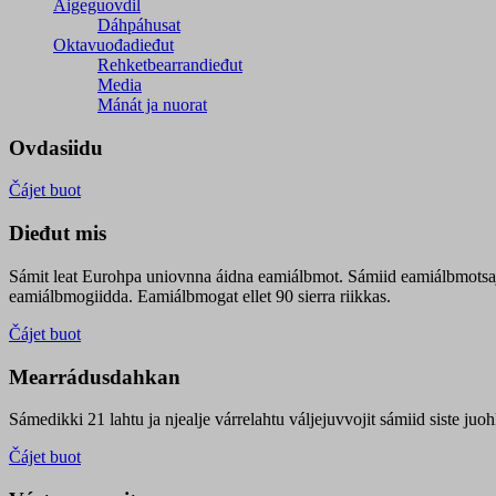
Áigeguovdil
Dáhpáhusat
Oktavuođadieđut
Rehketbearrandieđut
Media
Mánát ja nuorat
Ovdasiidu
Čájet buot
Dieđut mis
Sámit leat Eurohpa uniovnna áidna eamiálbmot. Sámiid eamiálbmotsa
eamiálbmogiidda. Eamiálbmogat ellet 90 sierra riikkas.
Čájet buot
Mearrádusdahkan
Sámedikki 21 lahtu ja njealje várrelahtu váljejuvvojit sámiid siste j
Čájet buot