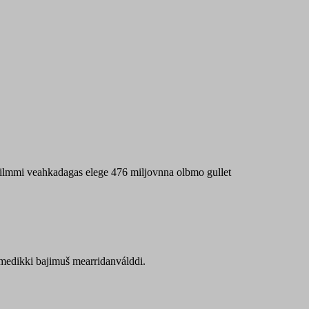
 máilmmi veahkadagas elege 476 miljovnna olbmo gullet
Sámedikki bajimuš mearridanválddi.