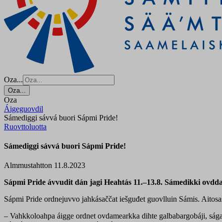
Oza...
Oza...
Oza
Áigeguovdil
Sámediggi sávvá buori Sápmi Pride!
Ruovttoluotta
Sámediggi sávvá buori Sápmi Pride!
Almmustahtton 11.8.2023
Sápmi Pride ávvudit dán jagi Heahtás 11.–13.8.
Sámedikki ovddas
Sápmi Pride ordnejuvvo jahkásaččat iešguđet guovlluin Sámis. Aitos
– Vahkkoloahpa áigge ordnet ovdamearkka dihte galbabargobáji, ságast