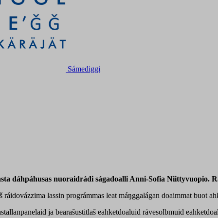
Sámediggi
ta dáhpáhusas nuoraidráđi ságadoalli Anni-Sofia Niittyvuopio. R
aš ráidovázzima lassin prográmmas leat máŋggalágan doaimmat buot ah
allanpanelaid ja bearašustitlaš eahketdoaluid rávesolbmuid eahketdoal