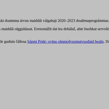
dikki doaimma árvun maiddái válgabaji 2020–2023 doaibmaprográmmas
maiddái olgguldasat. Erenomážit dat lea dehálaš, ahte buohkat servošis 
ide gudnin čállosa
Sápmi Pride: ovttas olmmošvuoigatvuođaid bealis
. D