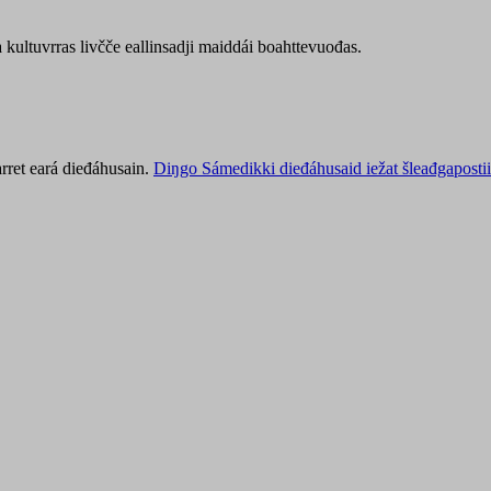
kultuvrras livčče eallinsadji maiddái boahttevuođas.
rret eará dieđáhusain.
Diŋgo Sámedikki dieđáhusaid iežat šleađgapostii