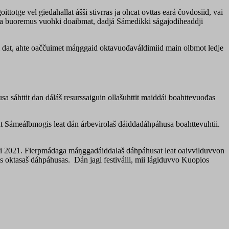
totge vel gieđahallat ášši stivrras ja ohcat ovttas eará čovdosiid, vai
 lea buoremus vuohki doaibmat, dadjá Sámedikki ságajođiheaddji
i dat, ahte oaččuimet máŋggaid oktavuođaváldimiid main olbmot ledje
a sáhttit dan dáláš resurssaiguin ollašuhttit maiddái boahttevuođas
gat Sámeálbmogis leat dán árbevirolaš dáiddadáhpáhusa boahttevuhtii.
i 2021. Fierpmádaga máŋggadáiddalaš dáhpáhusat leat oaivvilduvvon
s oktasaš dáhpáhusas. Dán jagi festiválii, mii lágiduvvo Kuopios