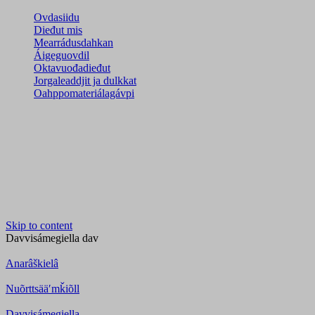
Ovdasiidu
Dieđut mis
Mearrádusdahkan
Áigeguovdil
Oktavuođadieđut
Jorgaleaddjit ja dulkkat
Oahppomateriálagávpi
Skip to content
Davvisámegiella
dav
Anarâškielâ
Nuõrttsääʹmǩiõll
Davvisámegiella