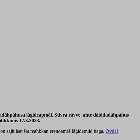
dadáhpáhusa lágideapmái. Stivra rávve, ahte dáiddadáhpáhus
ahkkimis 17.3.2023.
von sajit leat šat reahkkán erenoamáš lágidemiid haga.
Ovdal