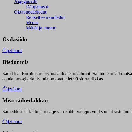
Áigeguovdil
Dáhpáhusat
Oktavuođadieđut
Rehketbearrandieđut
Media
Mánát ja nuorat
Ovdasiidu
Čájet buot
Dieđut mis
Sámit leat Eurohpa uniovnna áidna eamiálbmot. Sámiid eamiálbmotsa
eamiálbmogiidda. Eamiálbmogat ellet 90 sierra riikkas.
Čájet buot
Mearrádusdahkan
Sámedikki 21 lahtu ja njealje várrelahtu váljejuvvojit sámiid siste j
Čájet buot