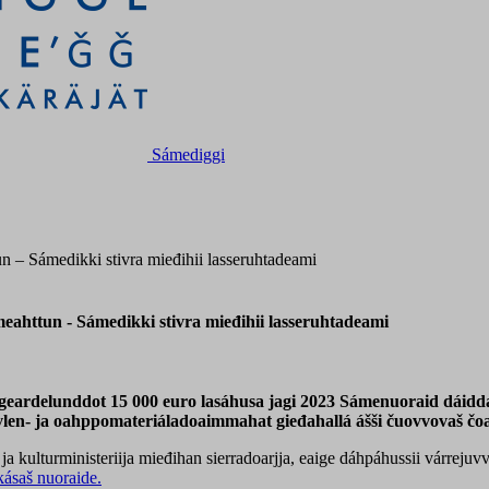
Sámediggi
 – Sámedikki stivra mieđihii lasseruhtadeami
ahttun - Sámedikki stivra mieđihii lasseruhtadeami
re geardelunddot 15 000 euro lasáhusa jagi 2023 Sámenuoraid dáid
uvlen- ja oahppomateriáladoaimmahat gieđahallá ášši čuovvovaš čo
 kulturministeriija mieđihan sierradoarjja, eaige dáhpáhussii várrejuv
kásaš nuoraide.