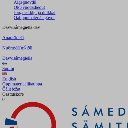
Áigeguovdil
Oktavuođadieđut
Jorgaleaddjit ja dulkkat
Oahppomateriálagávpi
Davvisámegiella
dav
Anarâškielâ
Nuõrttsääʹmǩiõll
Davvisámegiella
Suomi
English
Oppimateriaalikauppa
Čálit iežat
Oasttuskore
0