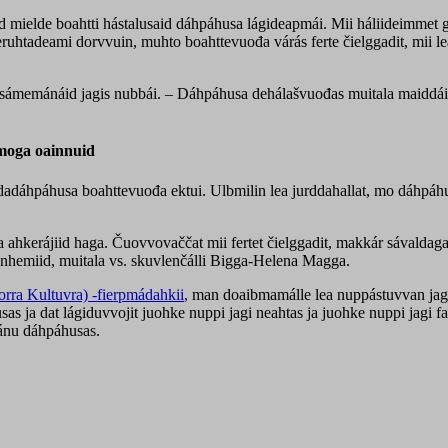
d mielde boahtti hástalusaid dáhpáhusa lágideapmái. Mii háliideimmet goit
seruhtadeami dorvvuin, muhto boahttevuođa várás ferte čielggadit, mii
aš sámemánáid jagis nubbái. – Dáhpáhusa dehálašvuođas muitala maiddá
moga oainnuid
dadáhpáhusa boahttevuođa ektui. Ulbmilin lea jurddahallat, mo dáhpáhus
sa ahkerájiid haga. Čuovvovaččat mii fertet čielggadit, makkár sávalda
vánhemiid, muitala vs. skuvlenčálli Bigga-Helena Magga.
orra Kultuvra) -fierpmádahkii
, man doaibmamálle lea nuppástuvvan jag
 ja dat lágiduvvojit juohke nuppi jagi neahtas ja juohke nuppi jagi fa
ánu dáhpáhusas.