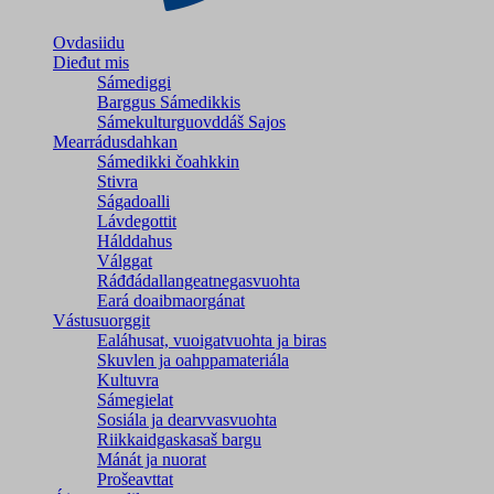
Ovdasiidu
Dieđut mis
Sámediggi
Barggus Sámedikkis
Sámekulturguovddáš Sajos
Mearrádusdahkan
Sámedikki čoahkkin
Stivra
Ságadoalli
Lávdegottit
Hálddahus
Válggat
Ráđđádallangeatnegas­vuohta
Eará doaibmaorgánat
Vástusuorggit
Ealáhusat, vuoigatvuohta ja biras
Skuvlen ja oahppamateriála
Kultuvra
Sámegielat
Sosiála ja dearvvasvuohta
Riikkaidgaskasaš bargu
Mánát ja nuorat
Prošeavttat