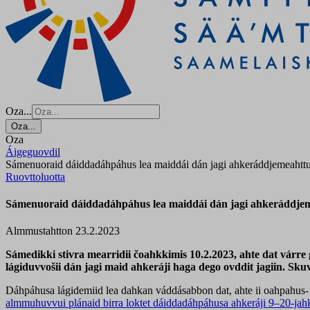
Oza...
Oza...
Oza
Áigeguovdil
Sámenuoraid dáiddadáhpáhus lea maiddái dán jagi ahkeráddjemeahttun
Ruovttoluotta
Sámenuoraid dáiddadáhpáhus lea maiddái dán jagi ahkeráddjeme
Almmustahtton 23.2.2023
Sámedikki stivra mearridii čoahkkimis 10.2.2023, ahte dat vár
lágiduvvošii dán jagi maid ahkeráji haga dego ovddit jagiin. Sk
Dáhpáhusa lágidemiid lea dahkan váddásabbon dat, ahte ii oahpahus- ja
almmuhuvvui plánaid birra loktet dáiddadáhpáhusa ahkeráji 9–20-jah