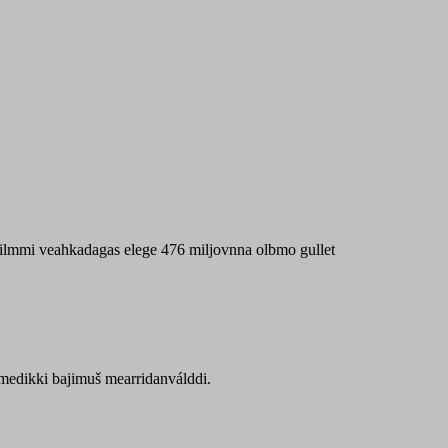
 máilmmi veahkadagas elege 476 miljovnna olbmo gullet
Sámedikki bajimuš mearridanválddi.