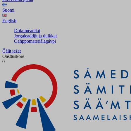
Suomi
English
Dokumeanttat
Jorgaleaddjit ja dulkkat
Oahppomateriálagávpi
Čálit iežat
Oasttuskore
0