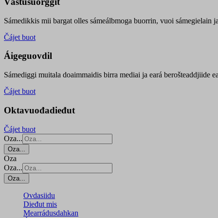
Vástusuorggit
Sámedikkis mii bargat olles sámeálbmoga buorrin, vuoi sámegielain ja 
Čájet buot
Áigeguovdil
Sámediggi muitala doaimmaidis birra mediai ja eará berošteaddjiide ea
Čájet buot
Oktavuođadieđut
Čájet buot
Oza...
Oza...
Oza
Oza...
Oza...
Ovdasiidu
Dieđut mis
Mearrádusdahkan