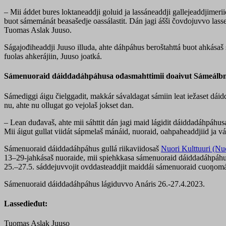
– Mii áddet bures loktaneaddji goluid ja lassáneaddji gallejeaddjimerii
buot sámemánát beasašedje oassálastit. Dán jagi ášši čovdojuvvo las
Tuomas Aslak Juuso.
Ságajođiheaddji Juuso illuda, ahte dáhpáhus beroštahttá buot ahkás
fuolas ahkerájiin, Juuso joatká.
Sámenuoraid dáiddadáhpáhusa ođasmahttimii doaivut Sámeálb
Sámediggi áigu čielggadit, makkár sávaldagat sámiin leat iežaset dáid
nu, ahte nu ollugat go vejolaš jokset dan.
– Lean duđavaš, ahte mii sáhttit dán jagi maid lágidit dáiddadáhpáhu
Mii áigut gullat viidát sápmelaš mánáid, nuoraid, oahpaheaddjiid ja 
Sámenuoraid dáiddadáhpáhus gullá riikaviidosaš
Nuori Kulttuuri (Nu
13–29-jahkásaš nuoraide, mii spiehkkasa sámenuoraid dáiddadáhpáhusas
25.–27.5. sáddejuvvojit ovddasteaddjit maiddái sámenuoraid cuoŋom
Sámenuoraid dáiddadáhpáhus lágiduvvo Anáris 26.-27.4.2023.
Lassedieđut:
Tuomas Aslak Juuso