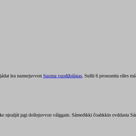
jádat lea nannejuvvon
Suoma vuođđolágas
. Sullii 6 proseantta olles
uohke njealját jagi dollojuvvon válggain. Sámedikki čoahkkin ovddasta 