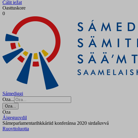
Čálit iežat
Oasttuskore
0
Sámediggi
Oza...
Oza...
Oza
Áigeguovdil
Sámeparlamentarihkkáriid konferánsa 2020 sirdašuvvá
Ruovttoluotta