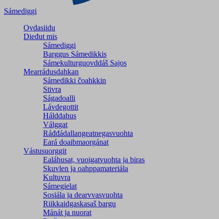
Sámediggi
Ovdasiidu
Dieđut mis
Sámediggi
Barggus Sámedikkis
Sámekulturguovddáš Sajos
Mearrádusdahkan
Sámedikki čoahkkin
Stivra
Ságadoalli
Lávdegottit
Hálddahus
Válggat
Ráđđádallangeatnegas­vuohta
Eará doaibmaorgánat
Vástusuorggit
Ealáhusat, vuoigatvuohta ja biras
Skuvlen ja oahppamateriála
Kultuvra
Sámegielat
Sosiála ja dearvvasvuohta
Riikkaidgaskasaš bargu
Mánát ja nuorat