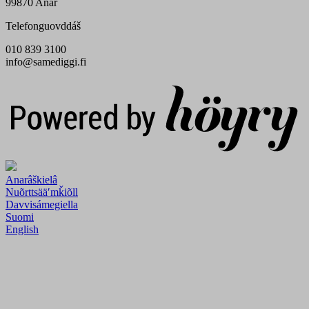
99870 Anár
Telefonguovddáš
010 839 3100
info@samediggi.fi
Digi- ja mainostoimisto Höyry Rovaniemi ja Oulu
Anarâškielâ
Nuõrttsääʹmǩiõll
Davvisámegiella
Suomi
English