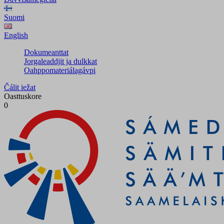
Suomi
English
Dokumeanttat
Jorgaleaddjit ja dulkkat
Oahppomateriálagávpi
Čálit iežat
Oasttuskore
0