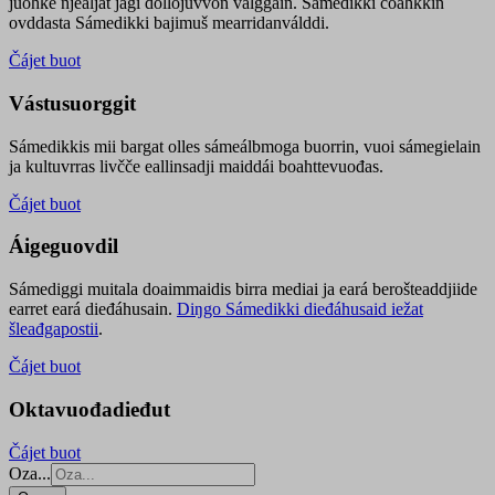
juohke njealját jagi dollojuvvon válggain. Sámedikki čoahkkin
ovddasta Sámedikki bajimuš mearridanválddi.
Čájet buot
Vástusuorggit
Sámedikkis mii bargat olles sámeálbmoga buorrin, vuoi sámegielain
ja kultuvrras livčče eallinsadji maiddái boahttevuođas.
Čájet buot
Áigeguovdil
Sámediggi muitala doaimmaidis birra mediai ja eará berošteaddjiide
earret eará dieđáhusain.
Diŋgo Sámedikki dieđáhusaid iežat
šleađgapostii
.
Čájet buot
Oktavuođadieđut
Čájet buot
Oza...