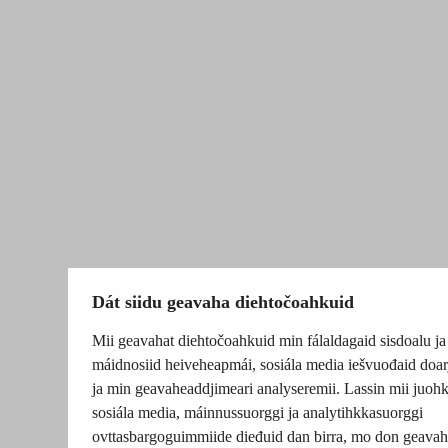
Dát siidu geavaha diehtočoahkuid
Mii geavahat diehtočoahkuid min fálaldagaid sisdoalu ja
máidnosiid heiveheapmái, sosiála media iešvuođaid doar
ja min geavaheaddjimeari analyseremii. Lassin mii juohk
sosiála media, máinnussuorggi ja analytihkkasuorggi
ovttasbargoguimmiide dieđuid dan birra, mo don geavah