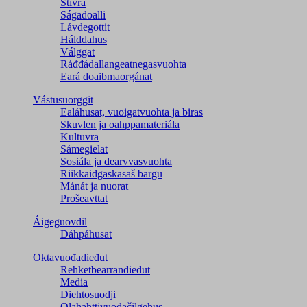
Stivra
Ságadoalli
Lávdegottit
Hálddahus
Válggat
Ráđđádallangeatnegas­vuohta
Eará doaibmaorgánat
Vástusuorggit
Ealáhusat, vuoigatvuohta ja biras
Skuvlen ja oahppamateriála
Kultuvra
Sámegielat
Sosiála ja dearvvasvuohta
Riikkaidgaskasaš bargu
Mánát ja nuorat
Prošeavttat
Áigeguovdil
Dáhpáhusat
Oktavuođadieđut
Rehketbearrandieđut
Media
Diehtosuodji
Olahahttivuođačilgehus