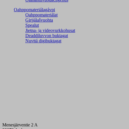
Oahppomateriálagávpi
Oahppomateriálat
Girjjálašvuohta
Spealut
Jietna- ja videovurkkohusat
Deaddiluvvon buktagat
Nuvttá digibuktagat
Menesjärventie 2 A