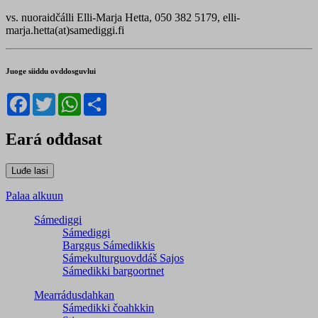
vs.
nuoraidčálli Elli-Marja Hetta, 050 382 5179, elli-
marja.hetta(at)samediggi.fi
Juoge siiddu ovddosguvlui
Facebook
Twitter
WhatsApp
Share
Eará ođđasat
Palaa alkuun
Sámediggi
Sámediggi
Barggus Sámedikkis
Sámekulturguovddáš Sajos
Sámedikki bargoortnet
Mearrádusdahkan
Sámedikki čoahkkin