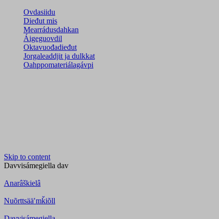
Ovdasiidu
Dieđut mis
Mearrádusdahkan
Áigeguovdil
Oktavuođadieđut
Jorgaleaddjit ja dulkkat
Oahppomateriálagávpi
Skip to content
Davvisámegiella
dav
Anarâškielâ
Nuõrttsääʹmǩiõll
Davvisámegiella