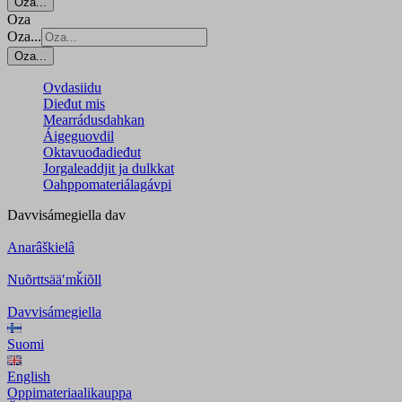
Oza...
Oza
Oza...
Oza...
Ovdasiidu
Dieđut mis
Mearrádusdahkan
Áigeguovdil
Oktavuođadieđut
Jorgaleaddjit ja dulkkat
Oahppomateriálagávpi
Davvisámegiella
dav
Anarâškielâ
Nuõrttsääʹmǩiõll
Davvisámegiella
Suomi
English
Oppimateriaalikauppa