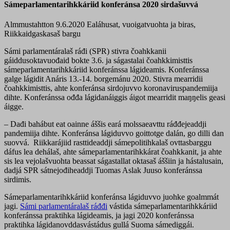
Sámeparlamentarihkkáriid konferánsa 2020 sirdašuvvá
Almmustahtton 9.6.2020
Ealáhusat, vuoigatvuohta ja biras,
Riikkaidgaskasaš bargu
Sámi parlamentáralaš ráđi (SPR) stivra čoahkkanii
gáiddusoktavuođaid bokte 3.6. ja ságastalai čoahkkimisttis
sámeparlamentarihkkáriid konferánssa lágideamis. Konferánssa
galge lágidit Anáris 13.-14. borgemánu 2020. Stivra mearridii
čoahkkimisttis, ahte konferánsa sirdojuvvo koronaviruspandemiija
dihte. Konferánssa ođđa lágidanáiggis áigot mearridit maŋŋelis geasi
áigge.
–
Dađi bahábut eat oainne áššis eará molssaeavttu ráđđejeaddji
pandemiija dihte. Konferánsa lágiduvvo goittotge dalán, go dilli dan
suovvá. Riikkarájiid rasttideaddji sámepolitihkalaš ovttasbarggu
dáfus lea dehálaš, ahte sámeparlamentarihkkárat čoahkkanit, ja ahte
sis lea vejolašvuohta beassat ságastallat oktasaš áššiin ja hástalusain,
dadjá SPR sátnejođiheaddji Tuomas Aslak Juuso konferánssa
sirdimis.
Sámeparlamentarihkkáriid konferánsa lágiduvvo juohke goalmmát
jagi.
Sámi parlamentáralaš ráđđi
vástida sámeparlamentarihkkáriid
konferánssa praktihka lágideamis, ja jagi 2020 konferánssa
praktihka lágidanovddasvástádus gullá Suoma sámediggái.