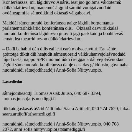
Konferánssas, mii lágiduvvo Anáris, leat juo golbma váldotemá:
dálkkádatrievdan, maŋemuš áiggiid sámiid vuoigatvuođaid
ovdáneapmi ja sámedikkiid oktasaš válgabeaivi.
Maiddái sámenuoraid konferánssa galge lágidit borgemánus
parlamentarihkkáriid konferánssa olis. Oktasaš davviriikkalaš
nuoraid konferánsa lágiduvvo guovtti jagi gaskkaid ja boahttevaš
temán lea mearriduvvon dálkkádatrievdan.
–
Dađi bahábut dán dilis eai leat eará molssaeavttut. Eat sáhte
goittotge diktit dili heajudit sámenuoraid váikkuhanvejolašvuođaid
rájiid rastá, nappo SPR nuoraidráđđi čielggada dál vejolašvuođaid
lágidit sámenuoraid konferánssa dahje oasi das gáiddusin, gávnnaha
nuoraidráđi sátnejođiheaddji Anni-Sofia Niittyvuopio.
Lassedieđut
sátnejođiheaddji Tuomas Aslak Juuso, 040 687 3394,
tuomas.juuso(at)samediggi.fi
riikkaidgaskasaš áššiid čálli Inka Saara Arttijeff, 050 574 7629, inka-
saara.arttijeff(at)samediggi.fi
nuoraidráđi sátnejođiheaddji Anni-Sofia Niittyvuopio, 040 708
2072, anni-sofia.niittyvuopio(at)samediggi.fi