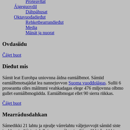
Prošeavttat
Áigeguovdil
Dáhpáhusat
Oktavuođadieđut
Rehketbearrandieđut
Media
Mánát ja nuorat
Ovdasiidu
Čájet buot
Dieđut mis
Sámit leat Eurohpa uniovnna áidna eamiálbmot. Sámiid
eamiálbmotsajádat lea nannejuvvon
Suoma vuođđolágas
. Sullii 6
proseantta olles máilmmi veahkadagas elege 476 miljovnna olbmo
gullet eamiálbmogiidda. Eamiálbmogat ellet 90 sierra riikkas.
Čájet buot
Mearrádusdahkan
Sámedikki 21 lahtu ja njealje várrelahtu váljejuvvojit sámiid siste