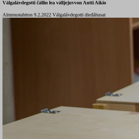
Válgalávdegotti čállin lea válljejuvvon Antti Aikio
Almmustahtton 9.2.2022
Válgalávdegotti dieđáhusat