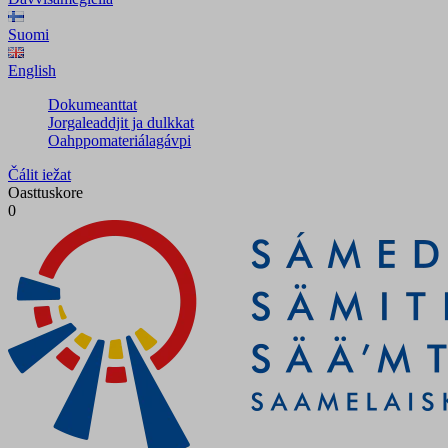
Suomi
English
Dokumeanttat
Jorgaleaddjit ja dulkkat
Oahppomateriálagávpi
Čálit iežat
Oasttuskore
0