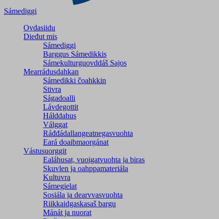
Sámediggi
Ovdasiidu
Dieđut mis
Sámediggi
Barggus Sámedikkis
Sámekulturguovddáš Sajos
Mearrádusdahkan
Sámedikki čoahkkin
Stivra
Ságadoalli
Lávdegottit
Hálddahus
Válggat
Ráđđádallangeatnegas­vuohta
Eará doaibmaorgánat
Vástusuorggit
Ealáhusat, vuoigatvuohta ja biras
Skuvlen ja oahppamateriála
Kultuvra
Sámegielat
Sosiála ja dearvvasvuohta
Riikkaidgaskasaš bargu
Mánát ja nuorat