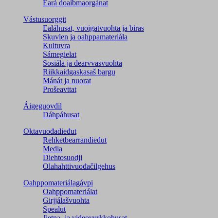
Eará doaibmaorgánat
Vástusuorggit
Ealáhusat, vuoigatvuohta ja biras
Skuvlen ja oahppamateriála
Kultuvra
Sámegielat
Sosiála ja dearvvasvuohta
Riikkaidgaskasaš bargu
Mánát ja nuorat
Prošeavttat
Áigeguovdil
Dáhpáhusat
Oktavuođadieđut
Rehketbearrandieđut
Media
Diehtosuodji
Olahahttivuođačilgehus
Oahppomateriálagávpi
Oahppomateriálat
Girjjálašvuohta
Spealut
Jietna- ja videovurkkohusat