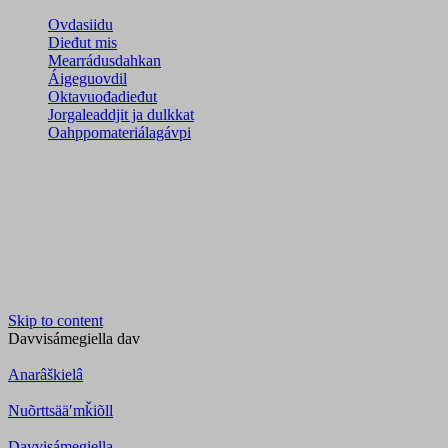
Ovdasiidu
Dieđut mis
Mearrádusdahkan
Áigeguovdil
Oktavuođadieđut
Jorgaleaddjit ja dulkkat
Oahppomateriálagávpi
Skip to content
Davvisámegiella
dav
Anarâškielâ
Nuõrttsääʹmǩiõll
Davvisámegiella