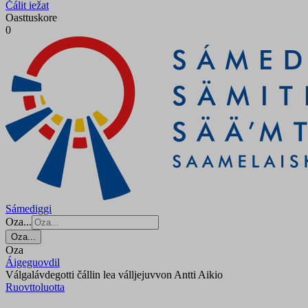
Čálit iežat
Oasttuskore
0
Sámediggi
Oza...
Oza...
Oza
Áigeguovdil
Válgalávdegotti čállin lea válljejuvvon Antti Aikio
Ruovttoluotta