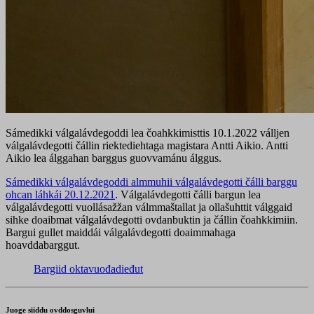
Sámedikki válgalávdegoddi lea čoahkkimisttis 10.1.2022 válljen
válgalávdegotti čállin riektediehtaga magistara Antti Aikio. Antti
Aikio lea álggahan barggus guovvamánu álggus.
Sámedikki válgalávdegoddi almmuhii válgalávdegotti čálli barggu
ohcan láhkái 20.12.2021
. Válgalávdegotti čálli bargun lea
válgalávdegotti vuollásažžan válmmaštallat ja ollašuhttit válggaid
sihke doaibmat válgalávdegotti ovdanbuktin ja čállin čoahkkimiin.
Bargui gullet maiddái válgalávdegotti doaimmahaga
hoavddabarggut.
Bargiid oktavuođadieđut
Juoge siiddu ovddosguvlui