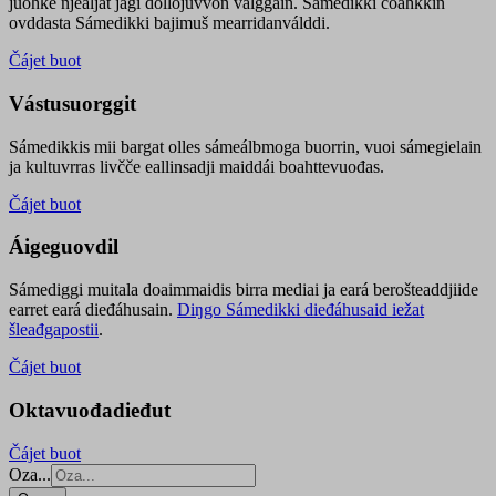
juohke njealját jagi dollojuvvon válggain. Sámedikki čoahkkin
ovddasta Sámedikki bajimuš mearridanválddi.
Čájet buot
Vástusuorggit
Sámedikkis mii bargat olles sámeálbmoga buorrin, vuoi sámegielain
ja kultuvrras livčče eallinsadji maiddái boahttevuođas.
Čájet buot
Áigeguovdil
Sámediggi muitala doaimmaidis birra mediai ja eará berošteaddjiide
earret eará dieđáhusain.
Diŋgo Sámedikki dieđáhusaid iežat
šleađgapostii
.
Čájet buot
Oktavuođadieđut
Čájet buot
Oza...