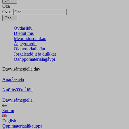
Oza...
Oza
Oza...
Oza...
Ovdasiidu
Dieđut mis
Mearrádusdahkan
Áigeguovdil
Oktavuođadieđut
Jorgaleaddjit ja dulkkat
Oahppomateriálagávpi
Davvisámegiella
dav
Anarâškielâ
Nuõrttsääʹmǩiõll
Davvisámegiella
Suomi
English
Oppimateriaalikauppa