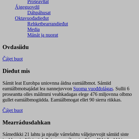
Prošeavttat
Áigeguovdil
Dáhpáhusat
Oktavuođadieđut
Rehketbearrandieđut
Media
Mánát ja nuorat
Ovdasiidu
Čájet buot
Dieđut mis
Sámit leat Eurohpa uniovnna áidna eamiálbmot. Sámiid
eamiálbmotsajádat lea nannejuvvon
Suoma vuođđolágas
. Sullii 6
proseantta olles máilmmi veahkadagas elege 476 miljovnna olbmo
gullet eamiálbmogiidda. Eamiálbmogat ellet 90 sierra riikkas.
Čájet buot
Mearrádusdahkan
Sámedikki 21 lahtu ja njealje várrelahtu váljejuvvojit sámiid siste