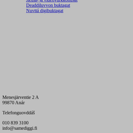
Deaddiluvvon buktagat
Nuvttá digibuktagat
Menesjärventie 2 A
99870 Anár
Telefonguovddáš
010 839 3100
info@samediggi.fi