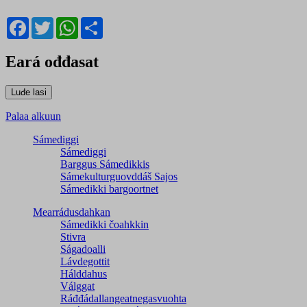
Facebook
Twitter
WhatsApp
Share
Eará ođđasat
Palaa alkuun
Sámediggi
Sámediggi
Barggus Sámedikkis
Sámekulturguovddáš Sajos
Sámedikki bargoortnet
Mearrádusdahkan
Sámedikki čoahkkin
Stivra
Ságadoalli
Lávdegottit
Hálddahus
Válggat
Ráđđádallangeatnegas­vuohta